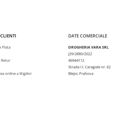
CLIENTI
DATE COMERCIALE
 Plata
DROGHERIA VARA SRL
J29/2880/2022
e Retur
46944112
Strada I.l. Caragiale nr. 62
a online a litigiilor
Blejoi, Prahova