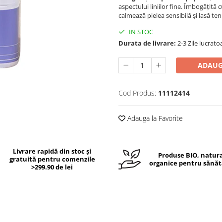
aspectului liniilor fine. Îmbogățită 
calmează pielea sensibilă și lasă tenu
IN STOC
Durata de livrare:
2-3 Zile lucrato
ADAUG
Cod Produs:
11112414
Adauga la Favorite
Livrare rapidă din stoc și
Produse BIO, natura
gratuită pentru comenzile
organice pentru sănăt
>299.90 de lei