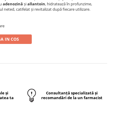
cu
adenozină
și
allantoin
, hidratează în profunzime,
l neted, catifelat și revitalizat după fiecare utilizare.
are
A IN COS
le și
Consultanță specializată și
atea ta
recomandări de la un farmacist