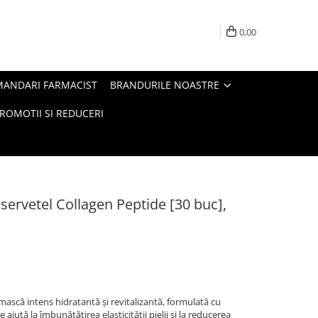
0,00
MANDARI FARMACIST
BRANDURILE NOASTRE
ROMOTII SI REDUCERI
ervetel Collagen Peptide [30 buc],
mască intens hidratantă și revitalizantă, formulată cu
re ajută la îmbunătățirea elasticității pielii și la reducerea