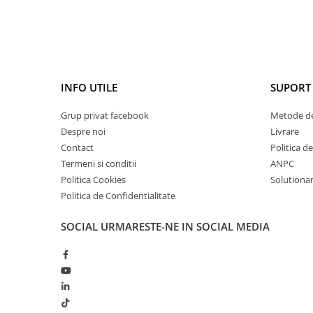
Cătină
Chlorella
Colina
Electroliti
INFO UTILE
SUPORT 
Produse Apicole
Grup privat facebook
Metode de
Cacao
Despre noi
Livrare
Contact
Politica d
Termeni si conditii
ANPC
Politica Cookies
Solutionare
Politica de Confidentialitate
SOCIAL
URMARESTE-NE IN SOCIAL MEDIA