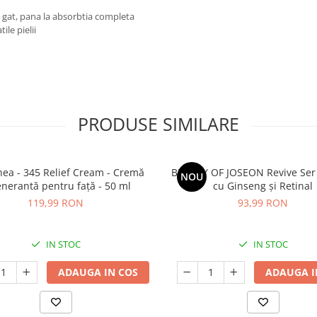
 gat, pana la absorbtia completa
ile pielii
PRODUSE SIMILARE
thea - 345 Relief Cream - Cremă
BEAUTY OF JOSEON Revive Ser
NOU
nerantă pentru față - 50 ml
cu Ginseng și Retinal
119,99 RON
93,99 RON
IN STOC
IN STOC
ADAUGA IN COS
ADAUGA I