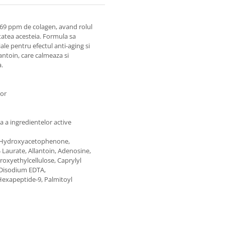
769 ppm de colagen, avand rolul
itatea acesteia. Formula sa
ale pentru efectul anti-aging si
antoin, care calmeaza si
a.
lor
ma a ingredientelor active
n, Hydroxyacetophenone,
 Laurate, Allantoin, Adenosine,
roxyethylcellulose, Caprylyl
, Disodium EDTA,
Hexapeptide-9, Palmitoyl