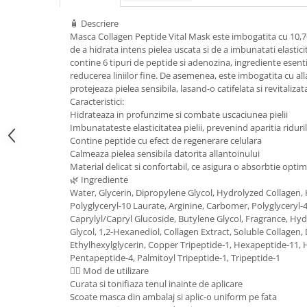
Geluri de duș
L-Carnitina
🧴 Descriere
Scruburi
L-Glutamina
Masca Collagen Peptide Vital Mask este imbogatita cu 10,
Protecție Solară
de a hidrata intens pielea uscata si de a imbunatati elastic
Lecitina
contine 6 tipuri de peptide si adenozina, ingrediente esenti
Creme SPF față
Maca
reducerea liniilor fine. De asemenea, este imbogatita cu all
Creme SPF corp
protejeaza pielea sensibila, lasand-o catifelata si revitalizat
Magneziu
Spray SPF
Caracteristici:
Miere de Manuka
Hidrateaza in profunzime si combate uscaciunea pielii
Uleiuri bronzare
Imbunatateste elasticitatea pielii, prevenind aparitia riduri
After Sun
MSM
Contine peptide cu efect de regenerare celulara
Acceleratoare bronz
Calmeaza pielea sensibila datorita allantoinului
Multivitamine
Material delicat si confortabil, ce asigura o absorbtie opti
Igienă Personală
Omega
🌿 Ingrediente
Deodorante
Water, Glycerin, Dipropylene Glycol, Hydrolyzed Collage
Palmier pitic
Polyglyceryl-10 Laurate, Arginine, Carbomer, Polyglyceryl-4
Mâini și Unghii
Caprylyl/Capryl Glucoside, Butylene Glycol, Fragrance, Hyd
Probiotice
Creme mâini
Glycol, 1,2-Hexanediol, Collagen Extract, Soluble Collagen
Proteine din zer (Whey Protein)
Ethylhexylglycerin, Copper Tripeptide-1, Hexapeptide-11, 
Tratamente unghii
Pentapeptide-4, Palmitoyl Tripeptide-1, Tripeptide-1
Quercetin
Cosmetice coreene
🧖‍♀️ Mod de utilizare
Curata si tonifiaza tenul inainte de aplicare
Resveratrol
Beauty of Joseon
Scoate masca din ambalaj si aplic-o uniform pe fata
Scortisoara
PETITFEE