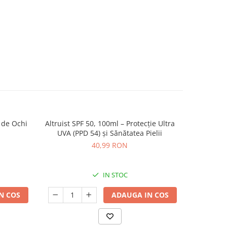
 de Ochi
Altruist SPF 50, 100ml – Protecție Ultra
Medicube
NOU
UVA (PPD 54) și Sănătatea Pielii
40,99 RON
IN STOC
N COS
ADAUGA IN COS