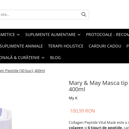
METICE
SUPLIMENTE ALIMENTARE
PROTOCOALE - RECO
I SUPLIMENTE ANIMALE
TERAPII HOLISTICE
CARDURI CADOU
P
SONALĂ & CURĂȚENIE
BLOG
en Peptide [30 buc], 400ml
Mary & May Masca tip s
400ml
My K
100,99 RON
Collagen Peptide Vital Mask este o 
colagen
și
6 tipuri de peptide
, ca