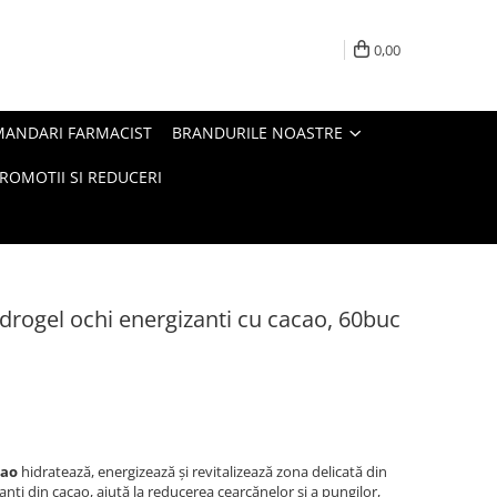
0,00
MANDARI FARMACIST
BRANDURILE NOASTRE
ROMOTII SI REDUCERI
idrogel ochi energizanti cu cacao, 60buc
cao
hidratează, energizează și revitalizează zona delicată din
anți din cacao, ajută la reducerea cearcănelor și a pungilor,