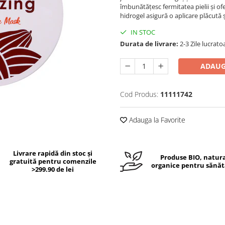
îmbunătățesc fermitatea pielii și of
hidrogel asigură o aplicare plăcută ș
IN STOC
Durata de livrare:
2-3 Zile lucrato
ADAUG
Cod Produs:
11111742
Adauga la Favorite
Livrare rapidă din stoc și
Produse BIO, natura
gratuită pentru comenzile
organice pentru sănăt
>299.90 de lei