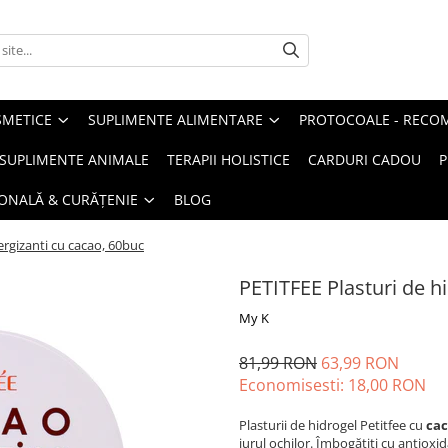
METICE
SUPLIMENTE ALIMENTARE
PROTOCOALE - RECO
I SUPLIMENTE ANIMALE
TERAPII HOLISTICE
CARDURI CADOU
P
SONALĂ & CURĂȚENIE
BLOG
ergizanti cu cacao, 60buc
PETITFEE Plasturi de h
My K
81,99 RON
63,99 RON
Economisesti:
18,00
RON
Plasturii de hidrogel Petitfee cu
ca
jurul ochilor. Îmbogățiți cu antioxid