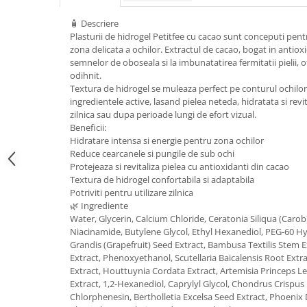
Geluri de duș
L-Carnitina
🧴 Descriere
Scruburi
L-Glutamina
Plasturii de hidrogel Petitfee cu cacao sunt conceputi pentru
Protecție Solară
zona delicata a ochilor. Extractul de cacao, bogat in antiox
Lecitina
semnelor de oboseala si la imbunatatirea fermitatii pielii, 
Creme SPF față
Maca
odihnit.
Creme SPF corp
Textura de hidrogel se muleaza perfect pe conturul ochilor 
Magneziu
Spray SPF
ingredientele active, lasand pielea neteda, hidratata si revit
Miere de Manuka
zilnica sau dupa perioade lungi de efort vizual.
Uleiuri bronzare
Beneficii:
After Sun
MSM
Hidratare intensa si energie pentru zona ochilor
Acceleratoare bronz
Reduce cearcanele si pungile de sub ochi
Multivitamine
Protejeaza si revitaliza pielea cu antioxidanti din cacao
Igienă Personală
Omega
Textura de hidrogel confortabila si adaptabila
Deodorante
Potriviti pentru utilizare zilnica
Palmier pitic
🌿 Ingrediente
Mâini și Unghii
Water, Glycerin, Calcium Chloride, Ceratonia Siliqua (Car
Probiotice
Creme mâini
Niacinamide, Butylene Glycol, Ethyl Hexanediol, PEG-60 Hy
Proteine din zer (Whey Protein)
Grandis (Grapefruit) Seed Extract, Bambusa Textilis Stem Ex
Tratamente unghii
Extract, Phenoxyethanol, Scutellaria Baicalensis Root Extra
Quercetin
Cosmetice coreene
Extract, Houttuynia Cordata Extract, Artemisia Princeps Lea
Extract, 1,2-Hexanediol, Caprylyl Glycol, Chondrus Crispu
Resveratrol
Beauty of Joseon
Chlorphenesin, Bertholletia Excelsa Seed Extract, Phoenix Da
Scortisoara
PETITFEE