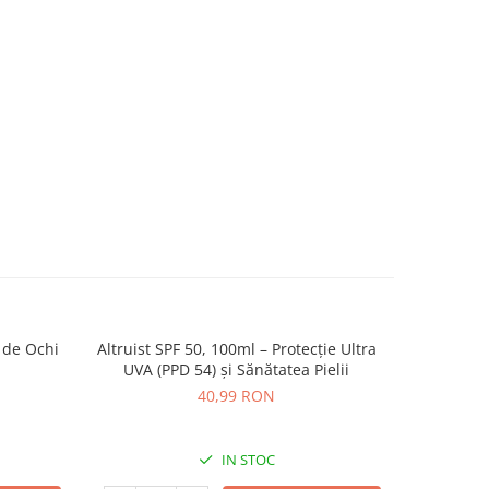
 de Ochi
Altruist SPF 50, 100ml – Protecție Ultra
Medicube
NOU
UVA (PPD 54) și Sănătatea Pielii
40,99 RON
IN STOC