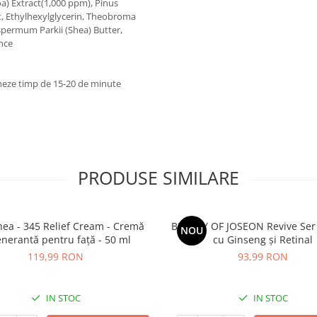
a) Extract(1,000 ppm), Pinus
t, Ethylhexylglycerin, Theobroma
spermum Parkii (Shea) Butter,
nce
tioneze timp de 15-20 de minute
PRODUSE SIMILARE
thea - 345 Relief Cream - Cremă
BEAUTY OF JOSEON Revive Ser
NOU
nerantă pentru față - 50 ml
cu Ginseng și Retinal
119,99 RON
93,99 RON
IN STOC
IN STOC