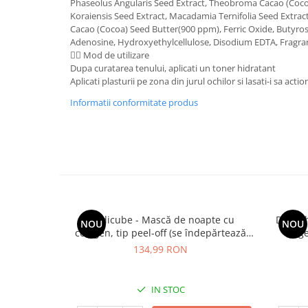
Phaseolus Angularis Seed Extract, Theobroma Cacao (Coco
Koraiensis Seed Extract, Macadamia Ternifolia Seed Extrac
Mary & May
Seleniu
Cacao (Cocoa) Seed Butter(900 ppm), Ferric Oxide, Butyro
COSRX
Seminte de in
Adenosine, Hydroxyethylcellulose, Disodium EDTA, Fragra
BIODANCE
🧖‍♀️ Mod de utilizare
Silimarina
Dupa curatarea tenului, aplicati un toner hidratant
OOTD
Aplicati plasturii pe zona din jurul ochilor si lasati-i sa ac
Spirulina
Cettua
Informatii conformitate produs
Ulei de cocos
Haruharu Wonder
Medicube
Ulei de peste
ARIUL
Ulei MCT
Dr. Althea
Vitamina A
DELLA BORN
Vitamina B
Vitamina C
Medicube - Mască de noapte cu
Dr. Al
NOU
NOU
colagen, tip peel-off (se îndepărtează
rege
Vitamina D
prin exfoliere) - Mască de noapte pentru
134,99 RON
Vitamina E
fermitate - 75 ml
Vitamina K
IN STOC
Zinc