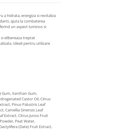
 a hidrata, energiza si revitaliza
idanti, ajuta la combaterea
oferind un aspect luminos si
si elibereaza treptat
alizata. Ideali pentru utilizare
ob) Gum, Xanthan Gum,
drogenated Castor Oil, Citrus
tract, Pinus Palustris Leaf
ct, Camellia Sinensis Leaf
f Extract, Citrus Junos Fruit
s Powder, Peat Water,
ctylifera (Date) Fruit Extract,