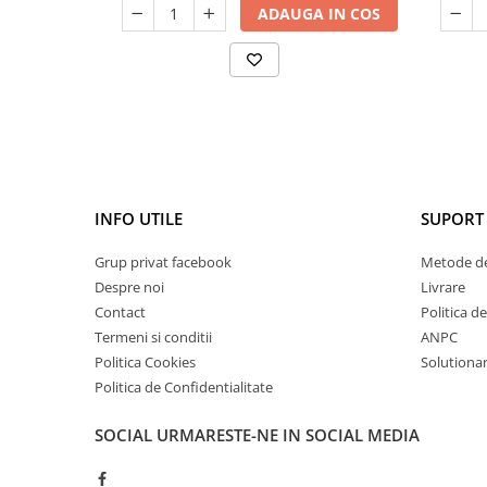
ADAUGA IN COS
Cătină
Chlorella
Colina
Electroliti
Produse Apicole
Cacao
INFO UTILE
SUPORT 
Grup privat facebook
Metode de
Despre noi
Livrare
Contact
Politica d
Termeni si conditii
ANPC
Politica Cookies
Solutionare
Politica de Confidentialitate
SOCIAL
URMARESTE-NE IN SOCIAL MEDIA