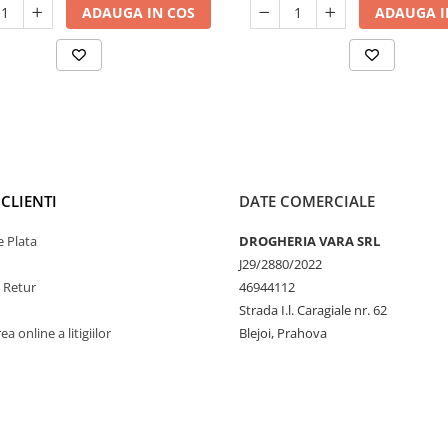
ADAUGA IN COS
ADAUGA I
CLIENTI
DATE COMERCIALE
 Plata
DROGHERIA VARA SRL
J29/2880/2022
e Retur
46944112
Strada I.l. Caragiale nr. 62
a online a litigiilor
Blejoi, Prahova