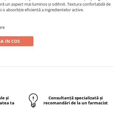
eră un aspect mai luminos și odihnit. Textura confortabilă de
i o absorbție eficientă a ingredientelor active.
are
A IN COS
le și
Consultanță specializată și
atea ta
recomandări de la un farmacist