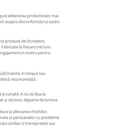
igură eliberarea probioticelor mai
ct asupra disconfortului și susțin
ind produse de încredere,
Fabricate la fiecare trei luni,
 angajamentul nostru pentru
ulă înainte, în timpul sau
zilnică recomandată.
și variată. A nu se lăsa la
at și răcoros, departe de lumina
 la afectarea rinichilor.
inate și persoanelor cu probleme
lui cardiac și transpirație) sau