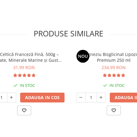
PRODUSE SIMILARE
Celtică Franceză Fină, 500g –
Magneziu Bisglicinat Lipo
NOU
tate, Minerale Marine și Gust
Premium 250 ml
Autentic
31,99 RON
234,99 RON
IN STOC
IN STOC
ADAUGA IN COS
ADAUGA I