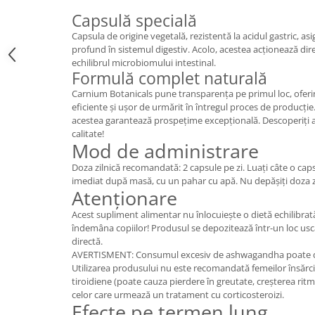
Cătină
Capsulă specială
Chlorella
Capsula de origine vegetală, rezistentă la acidul gastric, as
profund în sistemul digestiv. Acolo, acestea acționează dire
Colina
echilibrul microbiomului intestinal.
Formulă complet naturală
Electroliti
Carnium Botanicals pune transparența pe primul loc, ofer
Produse Apicole
eficiente și ușor de urmărit în întregul proces de producție. 
Cacao
acestea garantează prospețime excepțională. Descoperiți
calitate!
Mod de administrare
Doza zilnică recomandată: 2 capsule pe zi. Luați câte o caps
imediat după masă, cu un pahar cu apă. Nu depășiți doza 
Atenționare
Acest supliment alimentar nu înlocuiește o dietă echilibrată 
îndemâna copiilor! Produsul se depozitează într-un loc usc
directă.
AVERTISMENT: Consumul excesiv de ashwagandha poate duce
Utilizarea produsului nu este recomandată femeilor însărc
tiroidiene (poate cauza pierdere în greutate, creșterea ritmu
celor care urmează un tratament cu corticosteroizi.
Efecte pe termen lung