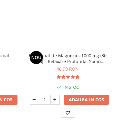
zomal
Bisglicinat de Magneziu, 1000 mg (30
Crema Fort
NOU
NOU
cps) – Relaxare Profundă, Somn
Odihnitor și Sănătate Musculară
48,99 RON
IN STOC
N COS
ADAUGA IN COS