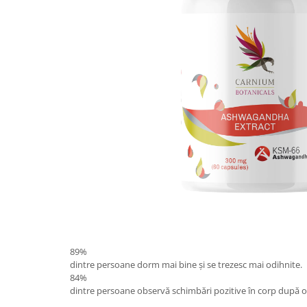
89%
dintre persoane dorm mai bine și se trezesc mai odihnite.
84%
dintre persoane observă schimbări pozitive în corp după o