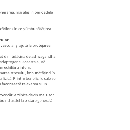
enerarea, mai ales în perioadele
cărilor zilnice și îmbunătățirea
cular
ascular și ajută la protejarea
at din rădăcina de ashwagandha
e adaptogene. Aceasta ajută
n echilibru intern.
narea stresului, îmbunătățind în
fizică. Printre beneficiile sale se
us favorizează relaxarea și un
vocările zilnice devin mai ușor
ibuind astfel la o stare generală