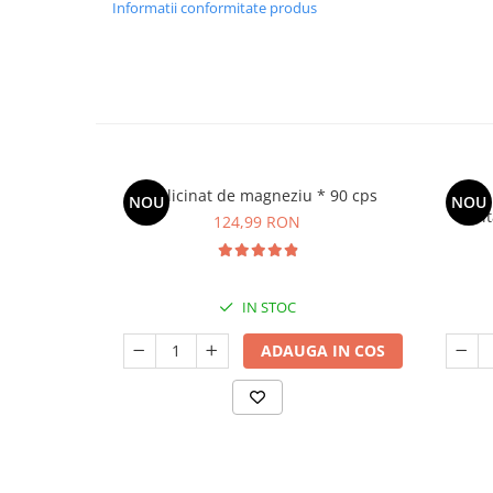
Informatii conformitate produs
Bisglicinat de magneziu * 90 cps
Sare 
NOU
NOU
Puri
124,99 RON
IN STOC
ADAUGA IN COS