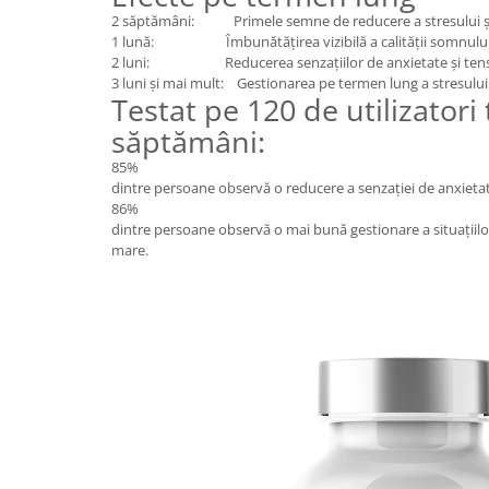
2 săptămâni: Primele semne de reducere a stresului și 
1 lună: Îmbunătățirea vizibilă a calității somnului
2 luni: Reducerea senzațiilor de anxietate și tens
3 luni și mai mult: Gestionarea pe termen lung a stresului 
Testat pe 120 de utilizatori
săptămâni:
85%
dintre persoane observă o reducere a senzației de anxiet
86%
dintre persoane observă o mai bună gestionare a situațiilo
mare.