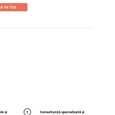
A IN COS
le și
Consultanță specializată și