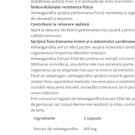
stabilitatea psihică chiar și în perioade de stres mai intens.
Îmbunătățește rezistența fizică
Mary & May
Seleniu
Ashwagandha sprijină performanța fizică, rezistența și reg
COSRX
Seminte de in
de oboseală și epuizare.
BIODANCE
Contribuie la relaxare optimă
Silimarina
Ajută la relaxare, facilitând gestionarea mai ușoară a provo
OOTD
calității somnului.
Spirulina
Cettua
Sprijină funcționarea inimii și a sistemului cardiovas
Ulei de cocos
Haruharu Wonder
Ashwagandha are un efect pozitiv asupra sistemului cardiov
organismului împotriva efectelor stresului.
Medicube
Ulei de peste
Ashwagandha Extract KSM-66 conține un extract concentr
ARIUL
(Withania somnifera), una dintre cele mai cercetate plant
Ulei MCT
organismul să se adapteze mai ușor la stres și să mențină u
Dr. Althea
Vitamina A
Fiind un adaptogen, ashwagandha sprijină corpul în gestio
DELLA BORN
același timp capacitatea mentală, concentrarea și rezistența 
Vitamina B
numără reducerea oboselii, anxietății și tensiunii, iar în pl
Vitamina C
somn odihnitor.
Prin consumul regulat de Ashwagandha Extract KSM-66, pro
Vitamina D
de gestionat, iar corpul devine mai rezistent la stres, contr
de bine.
Vitamina E
Ingrediente
2 capsule
Vitamina K
Extract de ashwagandha
600 mg
Zinc