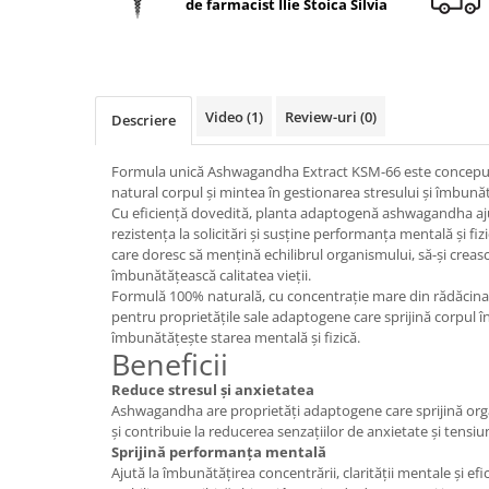
de farmacist Ilie Stoica Silvia
Geluri de duș
L-Carnitina
Scruburi
L-Glutamina
Protecție Solară
Lecitina
Creme SPF față
Maca
Video
(1)
Review-uri
(0)
Descriere
Creme SPF corp
Magneziu
Spray SPF
Formula unică Ashwagandha Extract KSM-66 este conceput
Miere de Manuka
Uleiuri bronzare
natural corpul și mintea în gestionarea stresului și îmbunătă
Cu eficiență dovedită, planta adaptogenă ashwagandha ajut
After Sun
MSM
rezistența la solicitări și susține performanța mentală și fiz
Acceleratoare bronz
Multivitamine
care doresc să mențină echilibrul organismului, să-și creasc
Igienă Personală
îmbunătățească calitatea vieții.
Omega
Formulă 100% naturală, cu concentrație mare din rădăci
Deodorante
pentru proprietățile sale adaptogene care sprijină corpul în 
Palmier pitic
Mâini și Unghii
îmbunătățește starea mentală și fizică.
Probiotice
Beneficii
Creme mâini
Proteine din zer (Whey Protein)
Reduce stresul și anxietatea
Tratamente unghii
Ashwagandha are proprietăți adaptogene care sprijină orga
Quercetin
Cosmetice coreene
și contribuie la reducerea senzațiilor de anxietate și tensi
Sprijină performanța mentală
Resveratrol
Beauty of Joseon
Ajută la îmbunătățirea concentrării, clarității mentale și e
Scortisoara
PETITFEE