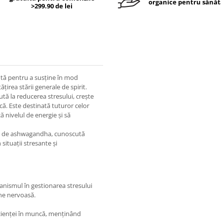
organice pentru sănăt
>299.90 de lei
ă pentru a susține în mod
țirea stării generale de spirit.
ă la reducerea stresului, crește
ică. Este destinată tuturor celor
ă nivelul de energie și să
na de ashwagandha, cunoscută
situații stresante și
nismul în gestionarea stresului
une nervoasă.
ficienței în muncă, menținând