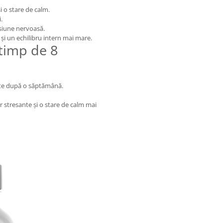
o stare de calm.
.
iune nervoasă.
și un echilibru intern mai mare.
 timp de 8
ate după o săptămână.
r stresante și o stare de calm mai