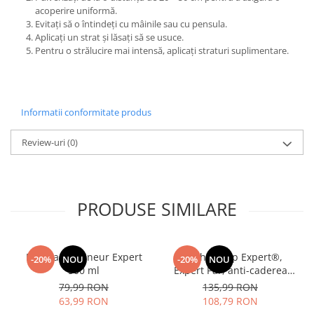
acoperire uniformă.
Evitați să o întindeți cu mâinile sau cu pensula.
Aplicați un strat și lăsați să se usuce.
Pentru o strălucire mai intensă, aplicați straturi suplimentare.
Informatii conformitate produs
Review-uri
(0)
PRODUSE SIMILARE
Manhaē Draineur Expert
Manhaé Cap Expert®,
-20%
NOU
-20%
NOU
500 ml
Expert Par, anti-caderea
parului, par alb, fortifiere *
79,99 RON
135,99 RON
120 cps
63,99 RON
108,79 RON