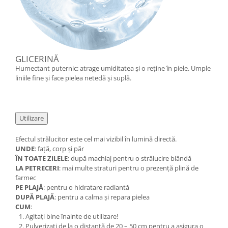
GLICERINĂ
Humectant puternic: atrage umiditatea și o reține în piele. Umple
liniile fine și face pielea netedă și suplă.
Utilizare
Efectul strălucitor este cel mai vizibil în lumină directă.
UNDE
: față, corp și păr
ÎN TOATE ZILELE
: după machiaj pentru o strălucire blândă
LA PETRECERI
: mai multe straturi pentru o prezență plină de
farmec
PE PLAJĂ
: pentru o hidratare radiantă
DUPĂ PLAJĂ
: pentru a calma și repara pielea
CUM
:
Agitați bine înainte de utilizare!
Pulverizați de la o distanță de 20 – 50 cm pentru a asigura o