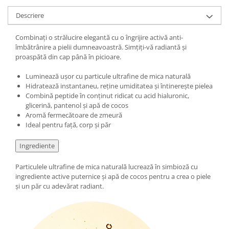
Mary & May
Seleniu
Descriere
COSRX
Seminte de in
Combinați o strălucire elegantă cu o îngrijire activă anti-
BIODANCE
Silimarina
îmbătrânire a pielii dumneavoastră. Simțiți-vă radiantă și
OOTD
proaspătă din cap până în picioare.
Spirulina
Cettua
Luminează ușor cu particule ultrafine de mica naturală
Ulei de cocos
Haruharu Wonder
Hidratează instantaneu, reține umiditatea și întinerește pielea
Medicube
Ulei de peste
Combină peptide în conținut ridicat cu acid hialuronic,
glicerină, pantenol și apă de cocos
ARIUL
Ulei MCT
Aromă fermecătoare de zmeură
Dr. Althea
Ideal pentru față, corp și păr
Vitamina A
DELLA BORN
Vitamina B
Ingrediente
Vitamina C
Particulele ultrafine de mica naturală lucrează în simbioză cu
Vitamina D
ingrediente active puternice și apă de cocos pentru a crea o piele
și un păr cu adevărat radiant.
Vitamina E
Vitamina K
Zinc