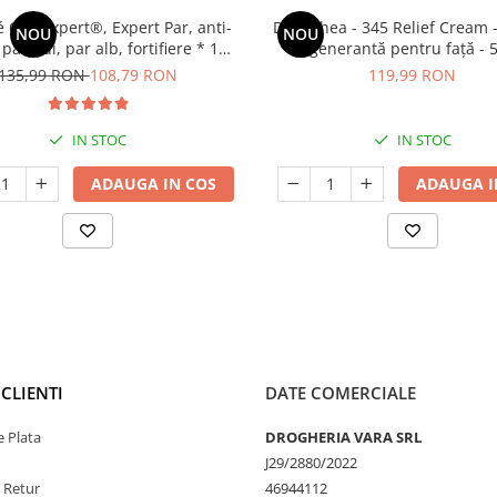
Cap Expert®, Expert Par, anti-
Dr. Althea - 345 Relief Cream
NOU
NOU
parului, par alb, fortifiere * 120
regenerantă pentru față - 
cps
135,99 RON
108,79 RON
119,99 RON
IN STOC
IN STOC
ADAUGA IN COS
ADAUGA I
CLIENTI
DATE COMERCIALE
 Plata
DROGHERIA VARA SRL
J29/2880/2022
e Retur
46944112