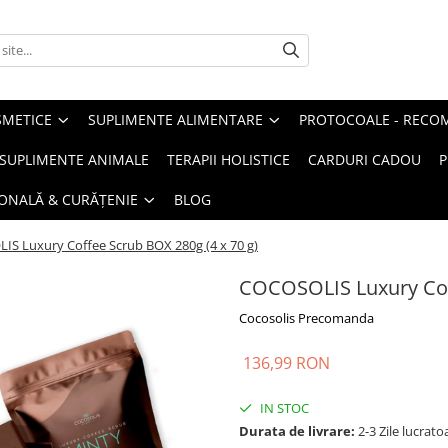
METICE
SUPLIMENTE ALIMENTARE
PROTOCOALE - RECO
I SUPLIMENTE ANIMALE
TERAPII HOLISTICE
CARDURI CADOU
P
SONALĂ & CURĂȚENIE
BLOG
S Luxury Coffee Scrub BOX 280g (4 x 70 g)
COCOSOLIS Luxury Coff
Cocosolis Precomanda
136,99 RON
IN STOC
Durata de livrare:
2-3 Zile lucrato