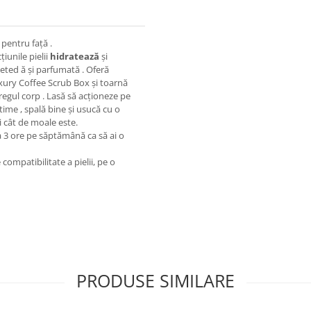
 pentru față .
iunile pielii
hidratează
și
neted ă și parfumată . Oferă
uxury Coffee Scrub Box și toarnă
tregul corp . Lasă să acționeze pe
time , spală bine și usucă cu o
i cât de moale este.
a 3 ore pe săptămână ca să ai o
ompatibilitate a pielii, pe o
PRODUSE SIMILARE