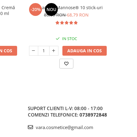
 - Cremă
Manhaē Cys Mannose® 10 stick-uri
BreathA
-20%
NOU
NOU
50 ml
Ușoară și 
85,99 RON
68,79 RON
IN STOC
N COS
ADAUGA IN COS
SUPORT CLIENTI
L-V: 08:00 - 17:00
COMENZI TELEFONICE:
0738972848
vara.cosmetice@gmail.com