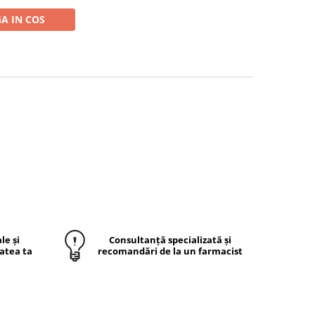
A IN COS
le și
Consultanță specializată și
atea ta
recomandări de la un farmacist