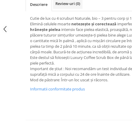
Geluri de duș
L-Carnitina
Review-uri
(0)
Descriere
Scruburi
L-Glutamina
Cutie de lux cu 4 scruburi Naturale, bio – 3 pentru corp și 1
Protecție Solară
Lecitina
Еlimină celulele moartе
netezește
și
corectează
imperfecț
Creme SPF față
hrănește pielea
intensiv face pielea elastică, proaspătă, 
Maca
plăcere tuturor simțurilor umezește-ți pielea bine alege L
Creme SPF corp
Magneziu
o cantitate mică în palmă , aplică cu mișcări circulare pe în
Spray SPF
pielea ta timp de 2 până 10 minute, ca să obții rezultate op
Miere de Manuka
Uleiuri bronzare
cârpă moale. Bucură-te de acțiunea incredibilă, de aromă ș
Este destul să folosești Luxury Coffee Scrub Box de până l
After Sun
MSM
piele perfectă.
Acceleratoare bronz
Multivitamine
Important de știut : Noi recomandăm un test individual de c
Igienă Personală
suprafață mică a corpului cu 24 de ore înainte de utilizare.
Omega
Mod de păstrare: Într-un loc uscat și răcoros.
Deodorante
Palmier pitic
Informatii conformitate produs
Mâini și Unghii
Probiotice
Creme mâini
Proteine din zer (Whey Protein)
Tratamente unghii
Quercetin
Cosmetice coreene
Resveratrol
Beauty of Joseon
Scortisoara
PETITFEE