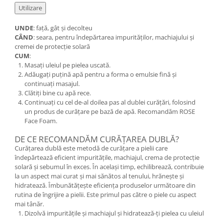
Utilizare
UNDE
: față, gât și decolteu
CÂND
: seara, pentru îndepărtarea impurităților, machiajului și
cremei de protecție solară
CUM
:
Masați uleiul pe pielea uscată.
Adăugați puțină apă pentru a forma o emulsie fină și
continuați masajul.
Clătiți bine cu apă rece.
Continuați cu cel de-al doilea pas al dublei curățări, folosind
un produs de curățare pe bază de apă. Recomandăm ROSE
Face Foam.
DE CE RECOMANDĂM CURĂȚAREA DUBLĂ?
Curățarea dublă este metodă de curățare a pielii care
îndepărtează eficient impuritățile, machiajul, crema de protecție
solară și sebumul în exces. În același timp, echilibrează, contribuie
la un aspect mai curat și mai sănătos al tenului, hrănește și
hidratează. Îmbunătățește eficiența produselor următoare din
rutina de îngrijire a pielii. Este primul pas către o piele cu aspect
mai tânăr.
Dizolvă impuritățile și machiajul și hidratează-ți pielea cu uleiul