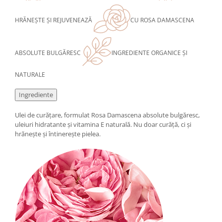
Cătină
HRĂNEȘTE ȘI REJUVENEAZĂ
CU ROSA DAMASCENA
Chlorella
Colina
ABSOLUTE BULGĂRESC
INGREDIENTE ORGANICE ȘI
Electroliti
Produse Apicole
NATURALE
Cacao
Ingrediente
Ulei de curățare, formulat Rosa Damascena absolute bulgăresc,
uleiuri hidratante și vitamina E naturală. Nu doar curăță, ci și
hrănește și întinerește pielea.