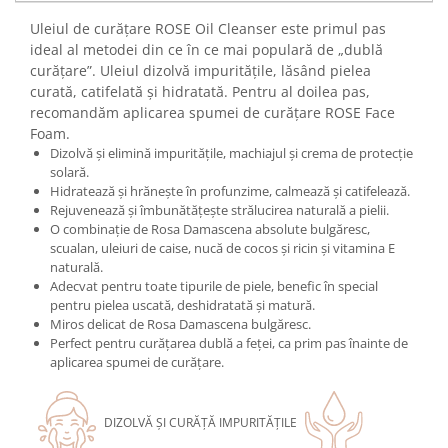
Mary & May
Uleiul de curățare ROSE Oil Cleanser este primul pas
Seleniu
ideal al metodei din ce în ce mai populară de „dublă
COSRX
Seminte de in
curățare”. Uleiul dizolvă impuritățile, lăsând pielea
BIODANCE
Silimarina
curată, catifelată și hidratată. Pentru al doilea pas,
OOTD
recomandăm aplicarea spumei de curățare ROSE Face
Spirulina
Cettua
Foam.
Ulei de cocos
Dizolvă și elimină impuritățile, machiajul și crema de protecție
Haruharu Wonder
solară.
Medicube
Ulei de peste
Hidratează și hrănește în profunzime, calmează și catifelează.
ARIUL
Rejuvenează și îmbunătățește strălucirea naturală a pielii.
Ulei MCT
O combinație de Rosa Damascena absolute bulgăresc,
Dr. Althea
Vitamina A
scualan, uleiuri de caise, nucă de cocos și ricin și vitamina E
DELLA BORN
naturală.
Vitamina B
Adecvat pentru toate tipurile de piele, benefic în special
pentru pielea uscată, deshidratată și matură.
Vitamina C
Miros delicat de Rosa Damascena bulgăresc.
Vitamina D
Perfect pentru curățarea dublă a feței, ca prim pas înainte de
aplicarea spumei de curățare.
Vitamina E
Vitamina K
DIZOLVĂ ȘI CURĂȚĂ IMPURITĂȚILE
Zinc