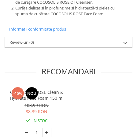
de curățare COCOSOLIS ROSE Oil Cleanser.
Curăță delicat și în profunzime și hidratează-ți pielea cu
spuma de curățare COCOSOLIS ROSE Face Foam.
Informatii conformitate produs
Review-uri
(0)
RECOMANDARI
COCOSOLIS ROSE Clean &
-15%
NOU
Hydrate Face Foam 150 ml
103,99 RON
88,39 RON
IN STOC