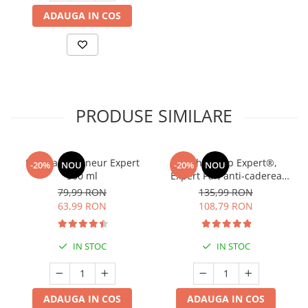
ADAUGA IN COS
PRODUSE SIMILARE
Manhaē Draineur Expert
Manhaé Cap Expert®,
-20%
NOU
-20%
NOU
500 ml
Expert Par, anti-caderea
parului, par alb, fortifiere *
79,99 RON
135,99 RON
120 cps
63,99 RON
108,79 RON
IN STOC
IN STOC
ADAUGA IN COS
ADAUGA IN COS