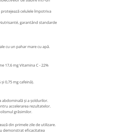
biectivelor de slăbire într-un
 protejează celulele împotriva
Nutrisanté, garantând standarde
ale cu un pahar mare cu apă.
ne 17,6 mg Vitamina C - 22%
și 0,75 mg cafeină).
a abdominală și a șoldurilor.
tru accelerarea rezultatelor.
lismul grăsimilor.
ază din primele zile de utilizare.
au demonstrat eficacitatea