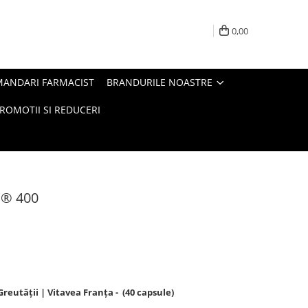
0,00
MANDARI FARMACIST
BRANDURILE NOASTRE
ROMOTII SI REDUCERI
l® 400
Greutății | Vitavea Franța - (40 capsule)