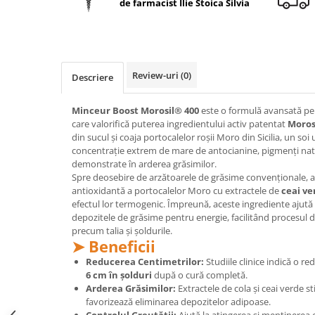
de farmacist Ilie Stoica Silvia
Geluri de duș
L-Carnitina
Scruburi
L-Glutamina
Protecție Solară
Lecitina
Creme SPF față
Maca
Review-uri
(0)
Descriere
Creme SPF corp
Magneziu
Spray SPF
Minceur Boost Morosil® 400
este o formulă avansată pent
Miere de Manuka
Uleiuri bronzare
care valorifică puterea ingredientului activ patentat
Moros
din sucul și coaja portocalelor roșii Moro din Sicilia, un soi 
After Sun
MSM
concentrație extrem de mare de antocianine, pigmenți natu
Acceleratoare bronz
Multivitamine
demonstrate în arderea grăsimilor.
Igienă Personală
Spre deosebire de arzătoarele de grăsime convenționale, 
Omega
antioxidantă a portocalelor Moro cu extractele de
ceai ve
Deodorante
efectul lor termogenic. Împreună, aceste ingrediente ajută 
Palmier pitic
Mâini și Unghii
depozitele de grăsime pentru energie, facilitând procesul de 
Probiotice
precum talia și șoldurile.
Creme mâini
➤ Beneficii
Proteine din zer (Whey Protein)
Tratamente unghii
Reducerea Centimetrilor:
Studiile clinice indică o r
Quercetin
Cosmetice coreene
6 cm în șolduri
după o cură completă.
Arderea Grăsimilor:
Extractele de cola și ceai verde 
Resveratrol
Beauty of Joseon
favorizează eliminarea depozitelor adipoase.
Scortisoara
PETITFEE