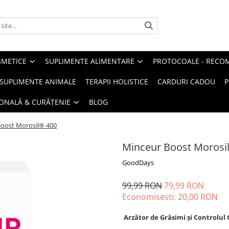
METICE
SUPLIMENTE ALIMENTARE
PROTOCOALE - RECO
I SUPLIMENTE ANIMALE
TERAPII HOLISTICE
CARDURI CADOU
P
SONALĂ & CURĂȚENIE
BLOG
oost Morosil® 400
Minceur Boost Morosi
GoodDays
99,99 RON
79,99 RON
Economisesti:
20,00
RON
Arzător de Grăsimi și Controlul 