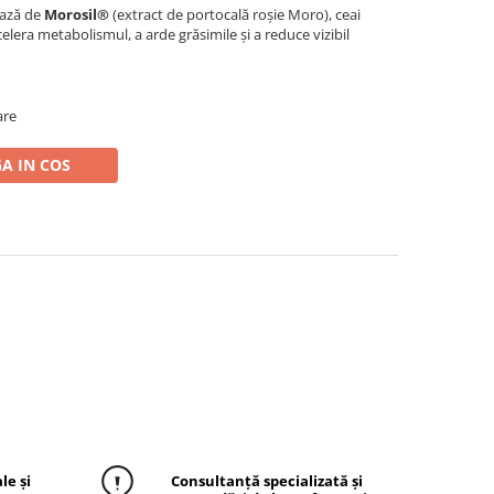
bază de
Morosil®
(extract de portocală roșie Moro), ceai
elera metabolismul, a arde grăsimile și a reduce vizibil
are
A IN COS
le și
Consultanță specializată și