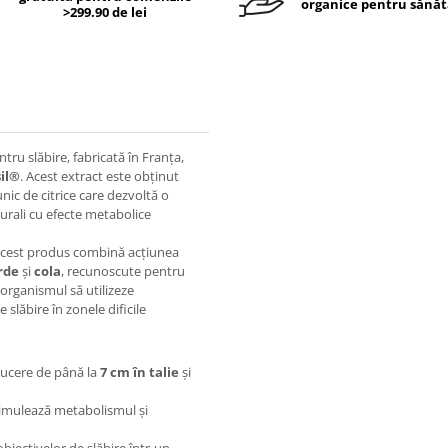
organice pentru sănăt
>299.90 de lei
ru slăbire, fabricată în Franța,
il®
. Acest extract este obținut
unic de citrice care dezvoltă o
rali cu efecte metabolice
acest produs combină acțiunea
rde
și
cola
, recunoscute pentru
organismul să utilizeze
slăbire în zonele dificile
educere de până la
7 cm în talie
și
stimulează metabolismul și