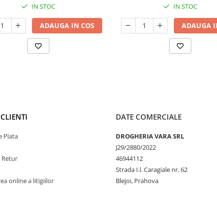
IN STOC
IN STOC
ADAUGA IN COS
ADAUGA I
CLIENTI
DATE COMERCIALE
 Plata
DROGHERIA VARA SRL
J29/2880/2022
e Retur
46944112
Strada I.l. Caragiale nr. 62
a online a litigiilor
Blejoi, Prahova