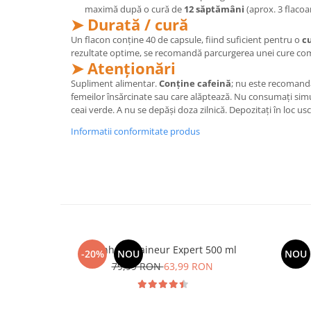
maximă după o cură de
12 săptămâni
(aprox. 3 flacoa
Cătină
➤ Durată / cură
Chlorella
Un flacon conține 40 de capsule, fiind suficient pentru o
cu
rezultate optime, se recomandă parcurgerea unei cure comp
Colina
➤ Atenționări
Electroliti
Supliment alimentar.
Conține cafeină
; nu este recomanda
Produse Apicole
femeilor însărcinate sau care alăptează. Nu consumați sim
ceai verde. A nu se depăși doza zilnică. Depozitați în loc usc
Cacao
Informatii conformitate produs
Manhaē Draineur Expert 500 ml
-20%
NOU
NOU
79,99 RON
63,99 RON