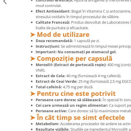
Controlul Greutății:
Ajută la atingerea și menținerea o
mod controlat.
Mary & May
Seleniu
Efect Antioxidant:
Bogat în Vitamina C și antocianine,
COSRX
stresului oxidativ în timpul procesului de slăbire.
Seminte de in
Calitate Franceză:
Produs dezvoltat de Laboratoires 
BIODANCE
Silimarina
înalte de puritate și eficacitate.
OOTD
➤ Mod de utilizare
Spirulina
Cettua
Doza recomandată:
1 capsulă pe zi.
Ulei de cocos
Haruharu Wonder
Instrucțiuni:
Se administrează în timpul mesei princip
Important:
Nu consumați pe stomacul gol.
Medicube
Ulei de peste
➤ Compoziție per capsulă
ARIUL
Ulei MCT
Morosil® (Extract de portocală roșie):
400 mg (conți
Dr. Althea
VNR).
Vitamina A
DELLA BORN
Extract de Cola:
40 mg (furnizează 4 mg cafeină).
Vitamina B
Extract de Ceai Verde:
25 mg (furnizează 2,5 mg EGCG 
Total cafeină:
4,75 mg per doză.
Vitamina C
➤ Pentru cine este potrivit
Vitamina D
Persoane care doresc să slăbească:
În special în zon
Cei care urmează un regim alimentar:
Ca suport pen
Vitamina E
Persoane active:
Care doresc să își maximizeze metabo
➤ În cât timp se simt efectele
Vitamina K
Metabolism:
Accelerarea proceselor de ardere se active
Zinc
Rezultate vizibile:
Studiile pe ingredientul Morosil® 