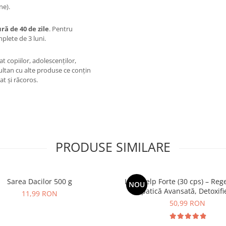
ne).
ră de 40 de zile
. Pentru
lete de 3 luni.
t copiilor, adolescenților,
ultan cu alte produse ce conțin
at și răcoros.
PRODUSE SIMILARE
Sarea Dacilor 500 g
LiverHelp Forte (30 cps) – Re
NOU
Hepatică Avansată, Detoxifie
11,99 RON
Protecție Antioxidantă
50,99 RON