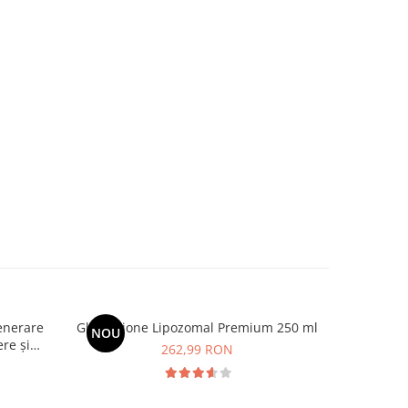
generare
Glutathione Lipozomal Premium 250 ml
Usturoi 
NOU
re și
benefici
262,99 RON
imunitate,