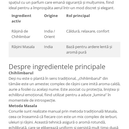
spațiul cu un parfum care emană siguranță și mulțumire, fiind
ideal pentru a împrospăta aerul într-un mod discret și elegant.
Ingredient
Origine
Rol principal
activ
Rășină de
India /
Căldură, relaxare, confort
Chihlimbar
Orient
Rășini Masala
India
Bază pentru ardere lentă și
aromă pură
Despre ingredientele principale
Chihlimbarul
Deși nu este o plantă în sens tradițional, „chihlimbarul” din
tămâie este un amestec complex de rășini care imită aroma caldă,
aurie a fosilei cu același nume. Este asociat cu protecția, liniștea și
echilibrul emoțional, fiind utilizat pentru a aduce „lumina” în
momentele de introspecție.
Metoda Masala
Conurile sunt realizate manual prin metoda tradițională Masala,
ceea ce înseamnă că fiecare con este un mix complex de ierburi,
uleiuri și rășini. Această tehnică asigură o aromă rotundă,
echilibrată, care se eliberează uniform și persistă mult timp după