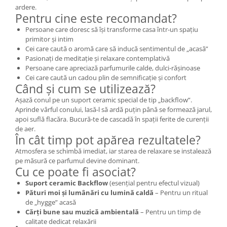
ardere.
Pentru cine este recomandat?
Persoane care doresc să își transforme casa într-un spațiu
primitor și intim
Cei care caută o aromă care să inducă sentimentul de „acasă”
Pasionați de meditație și relaxare contemplativă
Persoane care apreciază parfumurile calde, dulci-rășinoase
Cei care caută un cadou plin de semnificație și confort
Când și cum se utilizează?
Așază conul pe un suport ceramic special de tip „backflow”.
Aprinde vârful conului, lasă-l să ardă puțin până se formează jarul,
apoi suflă flacăra. Bucură-te de cascadă în spații ferite de curenții
de aer.
În cât timp pot apărea rezultatele?
Atmosfera se schimbă imediat, iar starea de relaxare se instalează
pe măsură ce parfumul devine dominant.
Cu ce poate fi asociat?
Suport ceramic Backflow
(esențial pentru efectul vizual)
Pături moi și lumânări cu lumină caldă
– Pentru un ritual
de „hygge” acasă
Cărți bune sau muzică ambientală
– Pentru un timp de
calitate dedicat relaxării