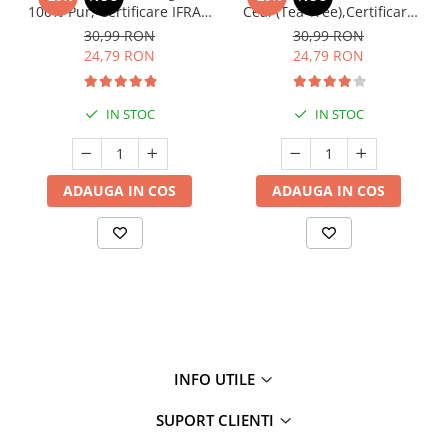
100% Pur, Certificare IFRA –
Ceai (Tea Tree),Certificare
Antiseptic Puternic,
IFRA, 10ml(acnee, infectii
30,99 RON
30,99 RON
Antiinfecțios și Antifungic
fungice, matreata, infectii
24,79 RON
24,79 RON
vaginale, hemoroizi)
IN STOC
IN STOC
ADAUGA IN COS
ADAUGA IN COS
INFO UTILE
SUPORT CLIENTI