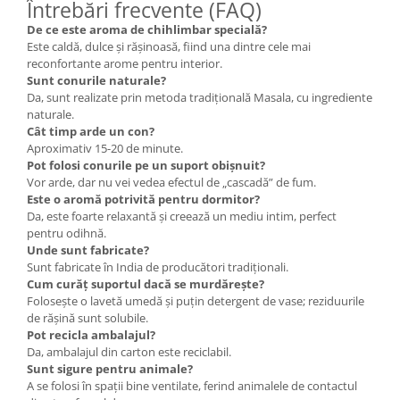
Întrebări frecvente (FAQ)
De ce este aroma de chihlimbar specială?
Este caldă, dulce și rășinoasă, fiind una dintre cele mai
reconfortante arome pentru interior.
Sunt conurile naturale?
Da, sunt realizate prin metoda tradițională Masala, cu ingrediente
naturale.
Cât timp arde un con?
Aproximativ 15-20 de minute.
Pot folosi conurile pe un suport obișnuit?
Vor arde, dar nu vei vedea efectul de „cascadă” de fum.
Este o aromă potrivită pentru dormitor?
Da, este foarte relaxantă și creează un mediu intim, perfect
pentru odihnă.
Unde sunt fabricate?
Sunt fabricate în India de producători tradiționali.
Cum curăț suportul dacă se murdărește?
Folosește o lavetă umedă și puțin detergent de vase; reziduurile
de rășină sunt solubile.
Pot recicla ambalajul?
Da, ambalajul din carton este reciclabil.
Sunt sigure pentru animale?
A se folosi în spații bine ventilate, ferind animalele de contactul