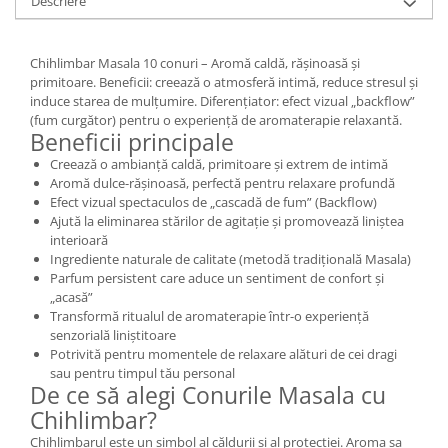
Descriere
Mary & May
Seleniu
COSRX
Seminte de in
Chihlimbar Masala 10 conuri – Aromă caldă, rășinoasă și
BIODANCE
primitoare. Beneficii: creează o atmosferă intimă, reduce stresul și
Silimarina
induce starea de mulțumire. Diferențiator: efect vizual „backflow”
OOTD
(fum curgător) pentru o experiență de aromaterapie relaxantă.
Spirulina
Cettua
Beneficii principale
Ulei de cocos
Haruharu Wonder
Creează o ambianță caldă, primitoare și extrem de intimă
Medicube
Aromă dulce-rășinoasă, perfectă pentru relaxare profundă
Ulei de peste
Efect vizual spectaculos de „cascadă de fum” (Backflow)
ARIUL
Ulei MCT
Ajută la eliminarea stărilor de agitație și promovează liniștea
Dr. Althea
interioară
Vitamina A
DELLA BORN
Ingrediente naturale de calitate (metodă tradițională Masala)
Vitamina B
Parfum persistent care aduce un sentiment de confort și
„acasă”
Vitamina C
Transformă ritualul de aromaterapie într-o experiență
senzorială liniștitoare
Vitamina D
Potrivită pentru momentele de relaxare alături de cei dragi
Vitamina E
sau pentru timpul tău personal
De ce să alegi Conurile Masala cu
Vitamina K
Chihlimbar?
Zinc
Chihlimbarul este un simbol al căldurii și al protecției. Aroma sa