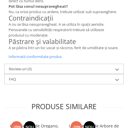
direct cu fumul dens.
Pot lăsa conul nesupravegheat?
Nu, ca orice produs cu ardere, trebuie utilizat sub supraveghere.
Contraindicații
A nu se lăsa nesupravegheat. A se utiliza în spații aerisite.
Persoanele cu sensibilități respiratorii trebuie să utilizeze
produsul cu moderație.
Păstrare și valabilitate
A se păstra într-un loc uscat și răcoros, ferit de umiditate și soare.
Informatii conformitate produs
Review-uri
(0)
FAQ
PRODUSE SIMILARE
Ulei Esențial de Oregano,
Ulei Esential de Arbore de
-20%
NOU
-20%
NOU