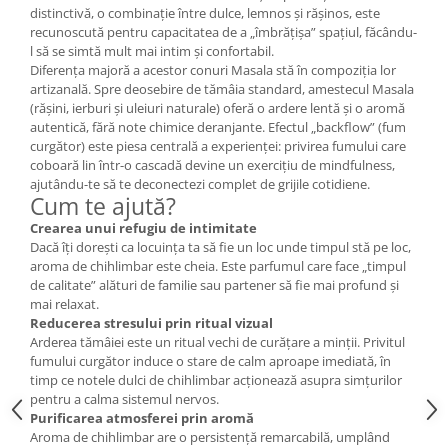
distinctivă, o combinație între dulce, lemnos și rășinos, este
Cătină
recunoscută pentru capacitatea de a „îmbrățișa” spațiul, făcându-
Chlorella
l să se simtă mult mai intim și confortabil.
Diferența majoră a acestor conuri Masala stă în compoziția lor
Colina
artizanală. Spre deosebire de tămâia standard, amestecul Masala
Electroliti
(rășini, ierburi și uleiuri naturale) oferă o ardere lentă și o aromă
autentică, fără note chimice deranjante. Efectul „backflow” (fum
Produse Apicole
curgător) este piesa centrală a experienței: privirea fumului care
coboară lin într-o cascadă devine un exercițiu de mindfulness,
Cacao
ajutându-te să te deconectezi complet de grijile cotidiene.
Cum te ajută?
Crearea unui refugiu de intimitate
Dacă îți dorești ca locuința ta să fie un loc unde timpul stă pe loc,
aroma de chihlimbar este cheia. Este parfumul care face „timpul
de calitate” alături de familie sau partener să fie mai profund și
mai relaxat.
Reducerea stresului prin ritual vizual
Arderea tămâiei este un ritual vechi de curățare a minții. Privitul
fumului curgător induce o stare de calm aproape imediată, în
timp ce notele dulci de chihlimbar acționează asupra simțurilor
pentru a calma sistemul nervos.
Purificarea atmosferei prin aromă
Aroma de chihlimbar are o persistență remarcabilă, umplând