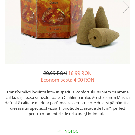
Oase & dinți
Îngrijirea Tenului
Colagen
Zinc Bisglicinat
Piele, păr & unghii
Creme de față
Creatina
Tranzit intestinal
Seruri
Crom
Creme cu SPF
Colesterol & tensiune
Demachiante
Curcumin (Turmeric)
Sănătatea copiilor
Geluri de curățare
Enzime
Performanta sportiva
Ape micelare
Fibre
Sanatate Orala
Tonere
Fier
Alergii
Măști pentru față
20,99 RON
16,99 RON
Garcinia
Exfoliante
Anti Intepaturi
Economisesti:
4,00
RON
Creme pentru ochi
Ghimbir
Balsam buze
Ginkgo biloba
Transformă-ți locuința într-un spațiu al confortului suprem cu aroma
caldă, rășinoasă și învăluitoare a Chihlimbarului. Aceste conuri Masala
Îngrijirea Corpului
Ginseng
de înaltă calitate nu doar parfumează aerul cu note dulci și pământii, ci
Creme de corp
creează un spectacol vizual hipnotic de „cascadă de fum”, perfect
Glucozamina
pentru momentele de relaxare și intimitate.
Loțiuni
Glutation
Unturi de corp
L-Arginina
Uleiuri de corp
IN STOC