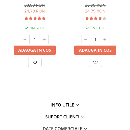
Antiseptic Puternic,
IFRA, 10ml(acnee, infectii
30,99 RON
30,99 RON
Antiinfecțios și Antifungic
fungice, matreata, infectii
24,79 RON
24,79 RON
vaginale, hemoroizi)
IN STOC
IN STOC
ADAUGA IN COS
ADAUGA IN COS
INFO UTILE
SUPORT CLIENTI
DATE COMERCIALE