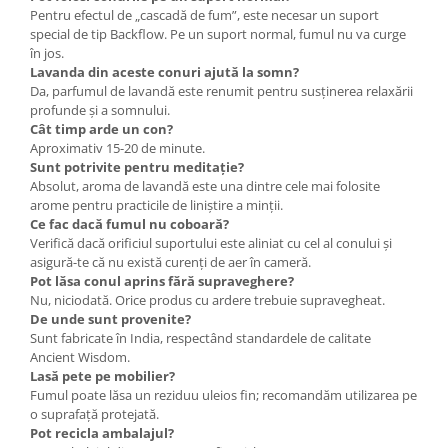
Pentru efectul de „cascadă de fum”, este necesar un suport
special de tip Backflow. Pe un suport normal, fumul nu va curge
în jos.
Lavanda din aceste conuri ajută la somn?
Da, parfumul de lavandă este renumit pentru susținerea relaxării
profunde și a somnului.
Cât timp arde un con?
Aproximativ 15-20 de minute.
Sunt potrivite pentru meditație?
Absolut, aroma de lavandă este una dintre cele mai folosite
arome pentru practicile de liniștire a minții.
Ce fac dacă fumul nu coboară?
Verifică dacă orificiul suportului este aliniat cu cel al conului și
asigură-te că nu există curenți de aer în cameră.
Pot lăsa conul aprins fără supraveghere?
Nu, niciodată. Orice produs cu ardere trebuie supravegheat.
De unde sunt provenite?
Sunt fabricate în India, respectând standardele de calitate
Ancient Wisdom.
Lasă pete pe mobilier?
Fumul poate lăsa un reziduu uleios fin; recomandăm utilizarea pe
o suprafață protejată.
Pot recicla ambalajul?