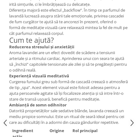
irită simțurile, ci le îmbrățișează cu delicatețe.
Cătină
Diferența majoră este efectul „backflow”. În timp ce parfumul de
Chlorella
lavandă lucrează asupra stării tale emoționale, privirea cascadei
de fum curgător te ajută să te ancorezi în prezent, oferind o
Colina
formă de meditație vizuală care relaxează mintea la fel de mult pe
Electroliti
cât parfumul relaxează corpul.
Cum te ajută?
Produse Apicole
Reducerea stresului și anxietății
Cacao
Aroma lavandei are un efect dovedit de scădere a tensiunii
arteriale și a ritmului cardiac. Aprinderea unui con seara te ajută
să „închizi” capitolele tensionate ale zilei și să te pregătești pentru
o odihnă reală.
Experiență vizuală meditativă
Curgerea fumului greu sub formă de cascadă creează o atmosferă
de tip „spa”. Acest element vizual este folosit adesea pentru a
ajuta persoanele agitate să își focalizeze atenția și să intre într-o
stare de transă ușoară, benefică pentru meditație.
Ambianță de somn odihnitor
Datorită proprietăților sale sedative blânde, lavanda creează un
mediu propice somnului. Este un ritual de seară ideal pentru cei
care au dificultăți în a adormi din cauza gândurilor repetitive.
Ingredient
Origine
Rol principal
activ