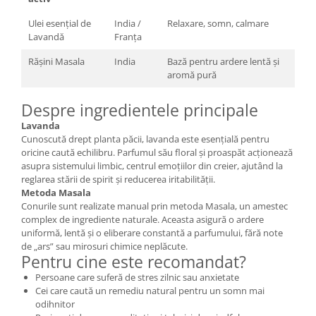
Ulei esențial de
India /
Relaxare, somn, calmare
Lavandă
Franța
Rășini Masala
India
Bază pentru ardere lentă și
aromă pură
Despre ingredientele principale
Lavanda
Cunoscută drept planta păcii, lavanda este esențială pentru
oricine caută echilibru. Parfumul său floral și proaspăt acționează
asupra sistemului limbic, centrul emoțiilor din creier, ajutând la
reglarea stării de spirit și reducerea iritabilității.
Metoda Masala
Conurile sunt realizate manual prin metoda Masala, un amestec
complex de ingrediente naturale. Aceasta asigură o ardere
uniformă, lentă și o eliberare constantă a parfumului, fără note
de „ars” sau mirosuri chimice neplăcute.
Pentru cine este recomandat?
Persoane care suferă de stres zilnic sau anxietate
Cei care caută un remediu natural pentru un somn mai
odihnitor