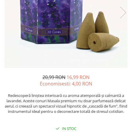
Oase & dinți
Îngrijirea Tenului
Colagen
Zinc Bisglicinat
Piele, păr & unghii
Creme de față
Creatina
Tranzit intestinal
Seruri
Crom
Creme cu SPF
Colesterol & tensiune
Demachiante
Curcumin (Turmeric)
Sănătatea copiilor
Geluri de curățare
Enzime
Performanta sportiva
Ape micelare
Fibre
Sanatate Orala
Tonere
Fier
Alergii
Măști pentru față
Garcinia
Exfoliante
Anti Intepaturi
20,99 RON
16,99 RON
Creme pentru ochi
Ghimbir
Economisesti:
4,00
RON
Balsam buze
Ginkgo biloba
Îngrijirea Corpului
Redescoperă liniștea interioară cu aroma atemporală și calmantă a
Ginseng
lavandei. Aceste conuri Masala premium nu doar parfumează delicat
Creme de corp
aerul, ci creează un spectacol vizual hipnotic de „cascadă de fum”, fiind
Glucozamina
instrumentul ideal pentru o deconectare totală de stresul cotidian.
Loțiuni
Glutation
Unturi de corp
L-Arginina
Uleiuri de corp
IN STOC