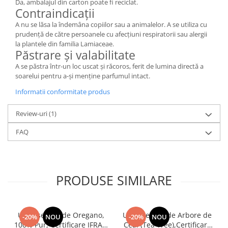
Da, ambalajul din carton poate fi reciclat.
Contraindicații
A nu se lăsa la îndemâna copiilor sau a animalelor. A se utiliza cu
prudență de către persoanele cu afecțiuni respiratorii sau alergii
la plantele din familia Lamiaceae.
Păstrare și valabilitate
A se păstra într-un loc uscat și răcoros, ferit de lumina directă a
soarelui pentru a-și menține parfumul intact.
Informatii conformitate produs
Review-uri
(1)
FAQ
PRODUSE SIMILARE
Ulei Esențial de Oregano,
Ulei Esential de Arbore de
-20%
NOU
-20%
NOU
100% Pur, Certificare IFRA –
Ceai (Tea Tree),Certificare