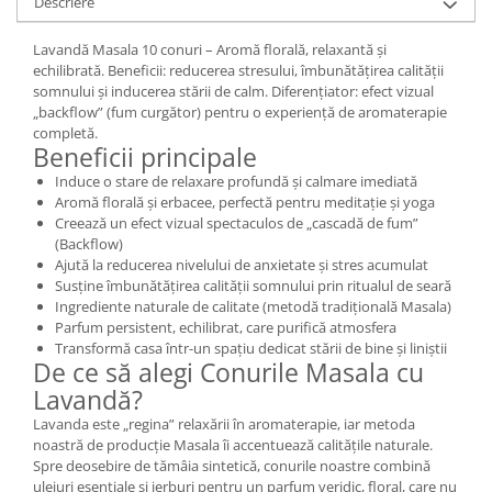
Descriere
Mary & May
Seleniu
Lavandă Masala 10 conuri – Aromă florală, relaxantă și
COSRX
Seminte de in
echilibrată. Beneficii: reducerea stresului, îmbunătățirea calității
BIODANCE
somnului și inducerea stării de calm. Diferențiator: efect vizual
Silimarina
„backflow” (fum curgător) pentru o experiență de aromaterapie
OOTD
completă.
Spirulina
Cettua
Beneficii principale
Ulei de cocos
Haruharu Wonder
Induce o stare de relaxare profundă și calmare imediată
Medicube
Ulei de peste
Aromă florală și erbacee, perfectă pentru meditație și yoga
Creează un efect vizual spectaculos de „cascadă de fum”
ARIUL
Ulei MCT
(Backflow)
Dr. Althea
Ajută la reducerea nivelului de anxietate și stres acumulat
Vitamina A
DELLA BORN
Susține îmbunătățirea calității somnului prin ritualul de seară
Vitamina B
Ingrediente naturale de calitate (metodă tradițională Masala)
Parfum persistent, echilibrat, care purifică atmosfera
Vitamina C
Transformă casa într-un spațiu dedicat stării de bine și liniștii
De ce să alegi Conurile Masala cu
Vitamina D
Lavandă?
Vitamina E
Lavanda este „regina” relaxării în aromaterapie, iar metoda
Vitamina K
noastră de producție Masala îi accentuează calitățile naturale.
Spre deosebire de tămâia sintetică, conurile noastre combină
Zinc
uleiuri esențiale și ierburi pentru un parfum veridic, floral, care nu