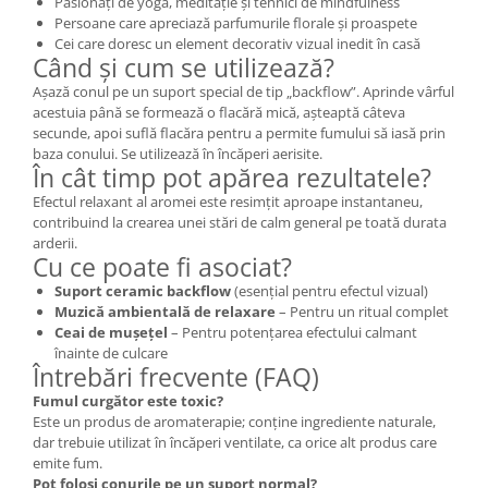
Pasionați de yoga, meditație și tehnici de mindfulness
Persoane care apreciază parfumurile florale și proaspete
Cei care doresc un element decorativ vizual inedit în casă
Când și cum se utilizează?
Așază conul pe un suport special de tip „backflow”. Aprinde vârful
acestuia până se formează o flacără mică, așteaptă câteva
secunde, apoi suflă flacăra pentru a permite fumului să iasă prin
baza conului. Se utilizează în încăperi aerisite.
În cât timp pot apărea rezultatele?
Efectul relaxant al aromei este resimțit aproape instantaneu,
contribuind la crearea unei stări de calm general pe toată durata
arderii.
Cu ce poate fi asociat?
Suport ceramic backflow
(esențial pentru efectul vizual)
Muzică ambientală de relaxare
– Pentru un ritual complet
Ceai de mușețel
– Pentru potențarea efectului calmant
înainte de culcare
Întrebări frecvente (FAQ)
Fumul curgător este toxic?
Este un produs de aromaterapie; conține ingrediente naturale,
dar trebuie utilizat în încăperi ventilate, ca orice alt produs care
emite fum.
Pot folosi conurile pe un suport normal?