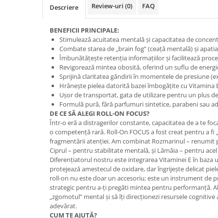
Geluri de duș
L-Carnitina
Review-uri
(0)
FAQ
Descriere
Scruburi
L-Glutamina
BENEFICII PRINCIPALE:
Protecție Solară
Lecitina
Stimulează acuitatea mentală și capacitatea de concent
Creme SPF față
Combate starea de „brain fog” (ceață mentală) și apatia
Maca
Îmbunătățește retenția informațiilor și facilitează pro
Creme SPF corp
Magneziu
Revigorează mintea obosită, oferind un suflu de energi
Spray SPF
Sprijină claritatea gândirii în momentele de presiune (
Miere de Manuka
Uleiuri bronzare
Hrănește pielea datorită bazei îmbogățite cu Vitamina 
Ușor de transportat, gata de utilizare pentru un plus d
After Sun
MSM
Formulă pură, fără parfumuri sintetice, parabeni sau adi
Acceleratoare bronz
Multivitamine
DE CE SĂ ALEGI ROLL-ON FOCUS?
Igienă Personală
Într-o eră a distragerilor constante, capacitatea de a te foc
Omega
o competență rară. Roll-On FOCUS a fost creat pentru a fi 
Deodorante
fragmentării atenției. Am combinat Rozmarinul – renumit 
Palmier pitic
Mâini și Unghii
Ciprul – pentru stabilitate mentală, și Lămâia – pentru acel
Probiotice
Diferențiatorul nostru este integrarea Vitaminei E în baza 
Creme mâini
protejează amestecul de oxidare, dar îngrijește delicat piel
Proteine din zer (Whey Protein)
Tratamente unghii
roll-on nu este doar un accesoriu; este un instrument de pro
Quercetin
strategic pentru a-ți pregăti mintea pentru performanță. A
Cosmetice coreene
„zgomotul” mental și să îți direcționezi resursele cognitiv
Resveratrol
Beauty of Joseon
adevărat.
CUM TE AJUTĂ?
Scortisoara
PETITFEE