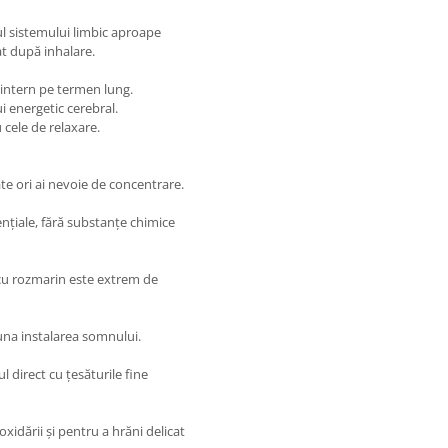
ul sistemului limbic aproape
at după inhalare.
intern pe termen lung.
energetic cerebral.
 cele de relaxare.
âte ori ai nevoie de concentrare.
ențiale, fără substanțe chimice
cu rozmarin este extrem de
na instalarea somnului.
l direct cu țesăturile fine
oxidării și pentru a hrăni delicat