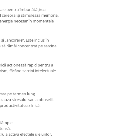
țiale pentru îmbunătățirea
vel cerebral și stimulează memoria.
e energie necesar în momentele
și „ancorare”. Este inclus în
e să rămâi concentrat pe sarcina
rică acționează rapid pentru a
ism, făcând sarcini intelectuale
trare pe termen lung.
cauza stresului sau a oboselii.
productivitatea zilnică.
 tâmple.
tensă.
 a activa efectele uleiurilor.