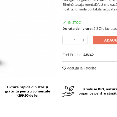
Elimină „ceața mentală”, stimulează
nostru: formulă portabilă, activată
IN STOC
Durata de livrare:
2-3 Zile lucrato
ADAUG
Cod Produs:
AW42
Adauga la Favorite
Livrare rapidă din stoc și
Produse BIO, natura
gratuită pentru comenzile
organice pentru sănăt
>299.90 de lei