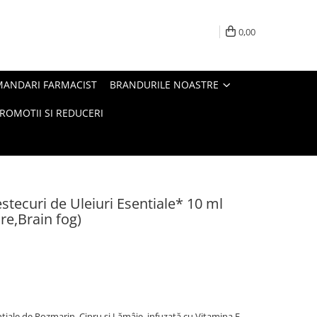
0,00
MANDARI FARMACIST
BRANDURILE NOASTRE
ROMOTII SI REDUCERI
stecuri de Uleiuri Esentiale* 10 ml
e,Brain fog)
nțiale de Rozmarin, Cipru și Lămâie, infuzată cu Vitamina E.