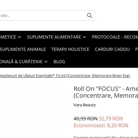
METICE
SUPLIMENTE ALIMENTARE
PROTOCOALE - RECO
I SUPLIMENTE ANIMALE
TERAPII HOLISTICE
CARDURI CADOU
P
SONALĂ & CURĂȚENIE
BLOG
Amestecuri de Uleiuri Esentiale* 10 ml (Concentrare, Memorare,Brain fog)
Roll On ''FOCUS'' - Ame
(Concentrare, Memorar
Vara Beauty
40,99 RON
32,79 RON
Economisesti:
8,20
RON
Sinergie revigorantă din uleiuri ese