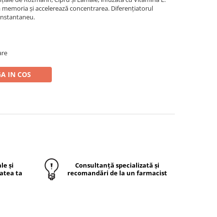
 memoria și accelerează concentrarea. Diferențiatorul
 instantaneu.
are
A IN COS
le și
Consultanță specializată și
atea ta
recomandări de la un farmacist