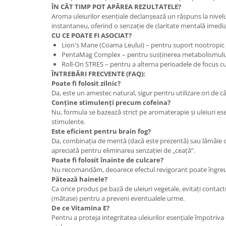
ÎN CÂT TIMP POT APĂREA REZULTATELE?
Aroma uleiurilor esențiale declanșează un răspuns la nivel
instantaneu, oferind o senzație de claritate mentală imedi
CU CE POATE FI ASOCIAT?
Lion's Mane (Coama Leului) – pentru suport nootropic 
PentaMag Complex – pentru susținerea metabolismului 
Roll-On STRES – pentru a alterna perioadele de focus cu
ÎNTREBĂRI FRECVENTE (FAQ):
Poate fi folosit zilnic?
Da, este un amestec natural, sigur pentru utilizare ori de c
Conține stimulenți precum cofeina?
Nu, formula se bazează strict pe aromaterapie și uleiuri es
stimulente.
Este eficient pentru brain fog?
Da, combinația de mentă (dacă este prezentă) sau lămâie 
apreciată pentru eliminarea senzației de „ceață”.
Poate fi folosit înainte de culcare?
Nu recomandăm, deoarece efectul revigorant poate îngreu
Pătează hainele?
Ca orice produs pe bază de uleiuri vegetale, evitați contactu
(mătase) pentru a preveni eventualele urme.
De ce Vitamina E?
Pentru a proteja integritatea uleiurilor esențiale împotriva 