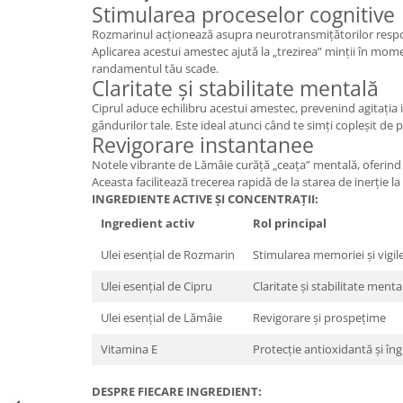
Stimularea proceselor cognitive
Mary & May
Seleniu
Rozmarinul acționează asupra neurotransmițătorilor respon
COSRX
Aplicarea acestui amestec ajută la „trezirea” minții în mome
Seminte de in
randamentul tău scade.
BIODANCE
Silimarina
Claritate și stabilitate mentală
OOTD
Ciprul aduce echilibru acestui amestec, prevenind agitația in
Spirulina
Cettua
gândurilor tale. Este ideal atunci când te simți copleșit de 
Ulei de cocos
Revigorare instantanee
Haruharu Wonder
Medicube
Notele vibrante de Lămâie curăță „ceața” mentală, oferind 
Ulei de peste
Aceasta facilitează trecerea rapidă de la starea de inerție la
ARIUL
Ulei MCT
INGREDIENTE ACTIVE ȘI CONCENTRAȚII:
Dr. Althea
Vitamina A
Ingredient activ
Rol principal
DELLA BORN
Vitamina B
Ulei esențial de Rozmarin
Stimularea memoriei și vigil
Vitamina C
Ulei esențial de Cipru
Claritate și stabilitate menta
Vitamina D
Ulei esențial de Lămâie
Revigorare și prospețime
Vitamina E
Vitamina E
Protecție antioxidantă și îngri
Vitamina K
Zinc
DESPRE FIECARE INGREDIENT: