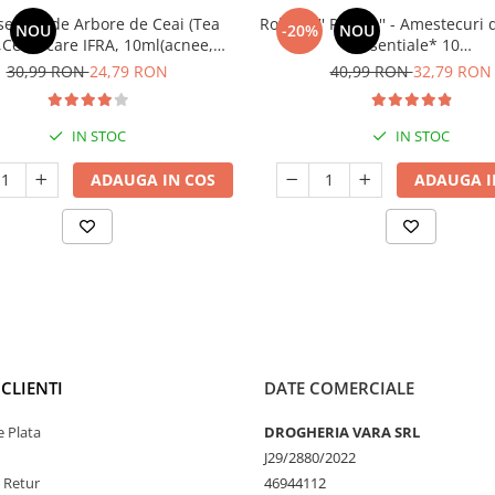
sential de Arbore de Ceai (Tea
Roll On '' RELAX '' - Amestecuri 
NOU
-20%
NOU
,Certificare IFRA, 10ml(acnee,
Esentiale* 10
tii fungice, matreata, infectii
ml(Stres,Griji,Depresii,Ten
30,99 RON
24,79 RON
40,99 RON
32,79 RON
vaginale, hemoroizi)
sufleteasca)
IN STOC
IN STOC
ADAUGA IN COS
ADAUGA I
CLIENTI
DATE COMERCIALE
 Plata
DROGHERIA VARA SRL
J29/2880/2022
e Retur
46944112