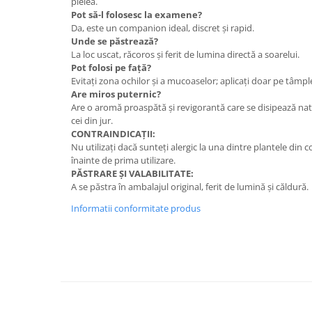
pielea.
Pot să-l folosesc la examene?
Da, este un companion ideal, discret și rapid.
Unde se păstrează?
La loc uscat, răcoros și ferit de lumina directă a soarelui.
Pot folosi pe față?
Evitați zona ochilor și a mucoaselor; aplicați doar pe tâmpl
Are miros puternic?
Are o aromă proaspătă și revigorantă care se disipează natu
cei din jur.
CONTRAINDICAȚII:
Nu utilizați dacă sunteți alergic la una dintre plantele din c
înainte de prima utilizare.
PĂSTRARE ȘI VALABILITATE:
A se păstra în ambalajul original, ferit de lumină și căldură.
Informatii conformitate produs