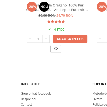
Ulei Esențial de Oregano, 100% Pur,
Ulei E
-20%
NOU
-20%
Certificare IFRA – Antiseptic Puternic,
Tree)
Antiinfecțios și Antifungic
infec
30,99 RON
24,79 RON
IN STOC
ADAUGA IN COS
INFO UTILE
SUPORT 
Grup privat facebook
Metode de
Despre noi
Livrare
Contact
Politica d