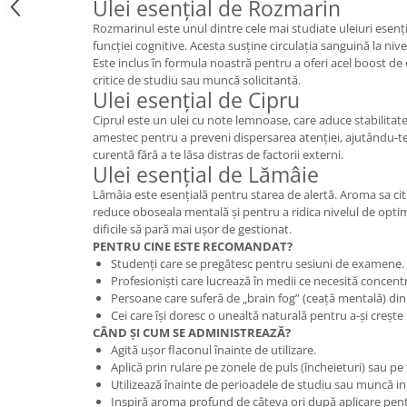
Ulei esențial de Rozmarin
Cătină
Rozmarinul este unul dintre cele mai studiate uleiuri esen
Chlorella
funcției cognitive. Acesta susține circulația sanguină la ni
Este inclus în formula noastră pentru a oferi acel boost d
Colina
critice de studiu sau muncă solicitantă.
Ulei esențial de Cipru
Electroliti
Ciprul este un ulei cu note lemnoase, care aduce stabilitate 
Produse Apicole
amestec pentru a preveni dispersarea atenției, ajutându-t
Cacao
curentă fără a te lăsa distras de factorii externi.
Ulei esențial de Lămâie
Lămâia este esențială pentru starea de alertă. Aroma sa cit
reduce oboseala mentală și pentru a ridica nivelul de optim
dificile să pară mai ușor de gestionat.
PENTRU CINE ESTE RECOMANDAT?
Studenți care se pregătesc pentru sesiuni de examene.
Profesioniști care lucrează în medii ce necesită concen
Persoane care suferă de „brain fog” (ceață mentală) din 
Cei care își doresc o unealtă naturală pentru a-și crește 
CÂND ȘI CUM SE ADMINISTREAZĂ?
Agită ușor flaconul înainte de utilizare.
Aplică prin rulare pe zonele de puls (încheieturi) sau pe
Utilizează înainte de perioadele de studiu sau muncă in
Inspiră aroma profund de câteva ori după aplicare pentru