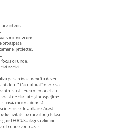
rare intensă.
.
cesul de memorare.
e proaspătă.
examene, proiecte).
E.
e focus oriunde.
tivi nocivi.
aliza pe sarcina curentă a devenit
„antidotul” tău natural împotriva
pentru susținerea memoriei, cu
 boost de claritate și prospețime.
uleioasă, care nu doar că
ea în zonele de aplicare. Acest
ductivitate pe care îl poți folosi
legând FOCUS, alegi să elimini
e acolo unde contează cu