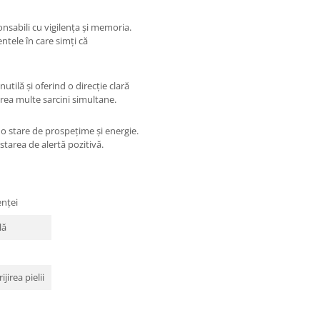
sabili cu vigilența și memoria.
ntele în care simți că
utilă și oferind o direcție clară
prea multe sarcini simultane.
o stare de prospețime și energie.
 starea de alertă pozitivă.
enței
lă
jirea pielii