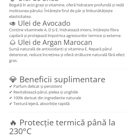
Bogată în acizi grași și vitamine, oferă hidratare profundă și redă
moliciunea părului. Întărește firul de păr și îmbunătățește
elasticitatea.
🥑 Ulei de Avocado
Conține vitaminele A, D și E. Hidratează intens, întărește fibra
capilară și protejează împotriva agresiunilor termice și externe.
🌰 Ulei de Argan Marocan
Sursă naturală de antioxidanți și vitamina E. Repară părul
deteriorat, reduce încrețirea și oferă strălucire naturală fără efect
gras.
💎 Beneficii suplimentare
✔ Parfum delicat și persistent
✔ Revitalizează părul, pielea și unghiile
✔ 100% derivat din ingrediente naturale
✔ Textură lejeră, absorbție rapidă
🔥 Protecție termică până la
230°C