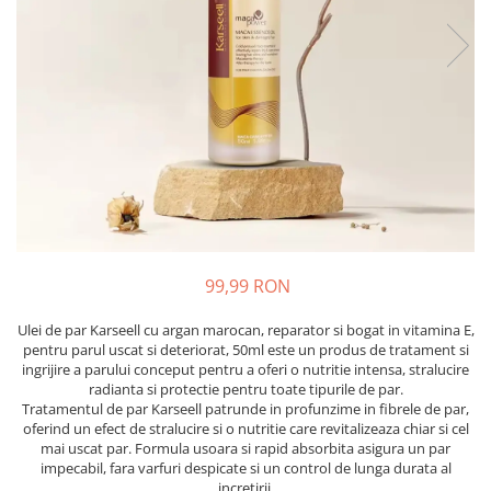
Oase & dinți
Îngrijirea Tenului
Colagen
Zinc Bisglicinat
Piele, păr & unghii
Creme de față
Creatina
Tranzit intestinal
Seruri
Crom
Creme cu SPF
Colesterol & tensiune
Demachiante
Curcumin (Turmeric)
Sănătatea copiilor
Geluri de curățare
Enzime
Performanta sportiva
Ape micelare
Fibre
Sanatate Orala
Tonere
Fier
Alergii
Măști pentru față
Garcinia
Exfoliante
Anti Intepaturi
99,99 RON
Creme pentru ochi
Ghimbir
Balsam buze
Ulei de par Karseell cu argan marocan, reparator si bogat in vitamina E,
Ginkgo biloba
pentru parul uscat si deteriorat, 50ml este un produs de tratament si
Îngrijirea Corpului
Ginseng
ingrijire a parului conceput pentru a oferi o nutritie intensa, stralucire
Creme de corp
radianta si protectie pentru toate tipurile de par.
Glucozamina
Tratamentul de par Karseell patrunde in profunzime in fibrele de par,
Loțiuni
oferind un efect de stralucire si o nutritie care revitalizeaza chiar si cel
Glutation
Unturi de corp
mai uscat par. Formula usoara si rapid absorbita asigura un par
impecabil, fara varfuri despicate si un control de lunga durata al
L-Arginina
Uleiuri de corp
incretirii.