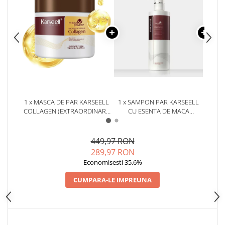
1 x MASCA DE PAR KARSEELL
1 x SAMPON PAR KARSEELL
1 x U
COLLAGEN (EXTRAORDINARA
CU ESENTA DE MACA
PENTRU PAR
(EXCELENT PENTRU
REP
DEGRADAT,VOPSIT,USCAT) *
INGRIJIREA PARULUI, PENTRU
VITA
500 ML
TOATE TIPURILE DE PAR)*
USCA
449,97 RON
500ML
289,97 RON
Economisesti 35.6%
CUMPARA-LE IMPREUNA