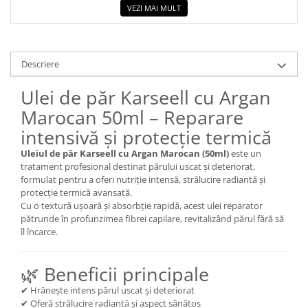
VEZI MAI MULT
Descriere
Ulei de păr Karseell cu Argan
Marocan 50ml – Reparare
intensivă și protecție termică
Uleiul de păr Karseell cu Argan Marocan (50ml)
este un
tratament profesional destinat părului uscat și deteriorat,
formulat pentru a oferi nutriție intensă, strălucire radiantă și
protecție termică avansată.
Cu o textură ușoară și absorbție rapidă, acest ulei reparator
pătrunde în profunzimea fibrei capilare, revitalizând părul fără să
îl încarce.
🌿 Beneficii principale
✔ Hrănește intens părul uscat și deteriorat
✔ Oferă strălucire radiantă și aspect sănătos