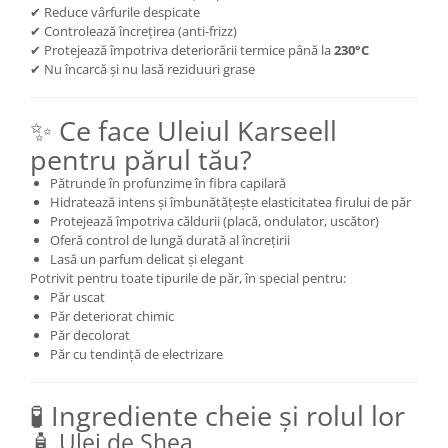
✔ Reduce vârfurile despicate
✔ Controlează încrețirea (anti-frizz)
✔ Protejează împotriva deteriorării termice până la
230°C
✔ Nu încarcă și nu lasă reziduuri grase
✨ Ce face Uleiul Karseell
pentru părul tău?
Pătrunde în profunzime în fibra capilară
Hidratează intens și îmbunătățește elasticitatea firului de păr
Protejează împotriva căldurii (placă, ondulator, uscător)
Oferă control de lungă durată al încrețirii
Lasă un parfum delicat și elegant
Potrivit pentru toate tipurile de păr, în special pentru:
Păr uscat
Păr deteriorat chimic
Păr decolorat
Păr cu tendință de electrizare
🧪 Ingrediente cheie și rolul lor
🧴 Ulei de Shea