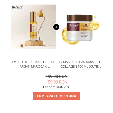
1 x ULEI DE PAR KARSEELL CU
1 x MASCA DE PAR KARSEELL
ARGAN MAROCAN,
COLLAGEN 100 ML (CUTIE
REPARATOR SI BOGAT IN
MICA) - HIDRATARE SI
VITAMINA E ( PENTRU PARUL
REGENERARE INTENSIVA,
199,98 RON
USCAT SI DETERIORAT ) * 50
TRATAMENT, REPARARE
159,99 RON
ML
PROFUNDA, PENTRU TOATE
Economisesti 20%
TIPURILE DE PAR, STRALUCIRE
SI ELASTICITATE, REZULTATE
CUMPARA-LE IMPREUNA
VIZIBILE