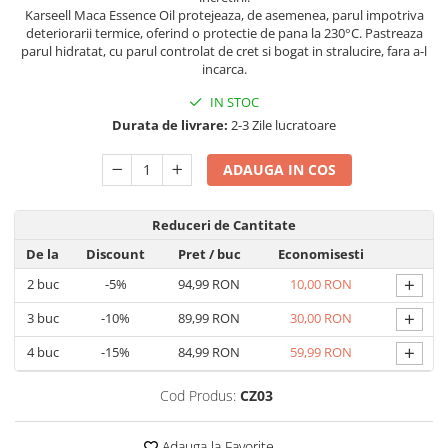
Geluri de duș
L-Carnitina
Karseell Maca Essence Oil protejeaza, de asemenea, parul impotriva
deteriorarii termice, oferind o protectie de pana la 230°C. Pastreaza
Scruburi
L-Glutamina
parul hidratat, cu parul controlat de cret si bogat in stralucire, fara a-l
Protecție Solară
incarca.
Lecitina
Creme SPF față
IN STOC
Maca
Creme SPF corp
Durata de livrare:
2-3 Zile lucratoare
Magneziu
Spray SPF
Miere de Manuka
ADAUGA IN COS
Uleiuri bronzare
After Sun
MSM
Acceleratoare bronz
Reduceri de Cantitate
Multivitamine
Igienă Personală
De la
Discount
Pret
/ buc
Economisesti
Omega
Deodorante
+
2
buc
-5%
94,99 RON
10,00 RON
Palmier pitic
Mâini și Unghii
+
3
buc
-10%
89,99 RON
30,00 RON
Probiotice
Creme mâini
+
4
buc
-15%
84,99 RON
59,99 RON
Proteine din zer (Whey Protein)
Tratamente unghii
Quercetin
Cosmetice coreene
Cod Produs:
CZ03
Resveratrol
Beauty of Joseon
Scortisoara
Adauga la Favorite
PETITFEE