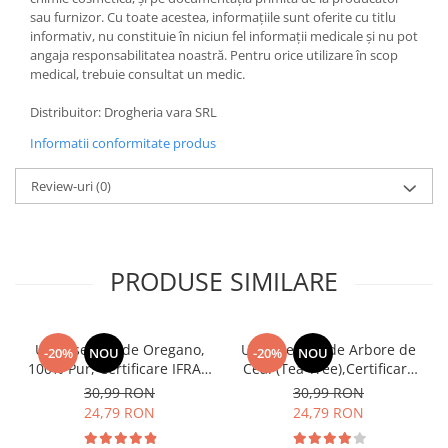
sau furnizor. Cu toate acestea, informațiile sunt oferite cu titlu
informativ, nu constituie în niciun fel informații medicale și nu pot
angaja responsabilitatea noastră. Pentru orice utilizare în scop
medical, trebuie consultat un medic.
Distribuitor: Drogheria vara SRL
Informatii conformitate produs
Review-uri
(0)
PRODUSE SIMILARE
Ulei Esențial de Oregano,
Ulei Esential de Arbore de
-20%
NOU
-20%
NOU
100% Pur, Certificare IFRA –
Ceai (Tea Tree),Certificare
Antiseptic Puternic,
IFRA, 10ml(acnee, infectii
30,99 RON
30,99 RON
Antiinfecțios și Antifungic
fungice, matreata, infectii
24,79 RON
24,79 RON
vaginale, hemoroizi)