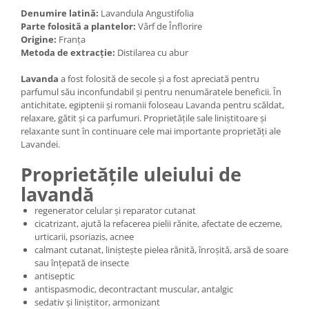
Denumire latină
:
Lavandula Angustifolia
Mary & May
Seleniu
Parte folosită a plantelor:
Vârf de Înflorire
COSRX
Origine:
Franța
Seminte de in
Metoda de extracție:
Distilarea cu abur
BIODANCE
Silimarina
OOTD
Lavanda
a fost folosită de secole și a fost apreciată pentru
Spirulina
Cettua
parfumul său inconfundabil și pentru nenumăratele beneficii. În
antichitate, egiptenii și romanii foloseau Lavanda pentru scăldat,
Ulei de cocos
Haruharu Wonder
relaxare, gătit și ca parfumuri. Proprietățile sale liniștitoare și
Medicube
Ulei de peste
relaxante sunt în continuare cele mai importante proprietăți ale
ARIUL
Lavandei.
Ulei MCT
Dr. Althea
Proprietățile uleiului de
Vitamina A
DELLA BORN
lavandă
Vitamina B
regenerator celular și reparator cutanat
Vitamina C
cicatrizant, ajută la refacerea pielii rănite, afectate de eczeme,
Vitamina D
urticarii, psoriazis, acnee
calmant cutanat, liniștește pielea rănită, înroșită, arsă de soare
Vitamina E
sau înțepată de insecte
antiseptic
Vitamina K
antispasmodic, decontractant muscular, antalgic
Zinc
sedativ și liniștitor, armonizant