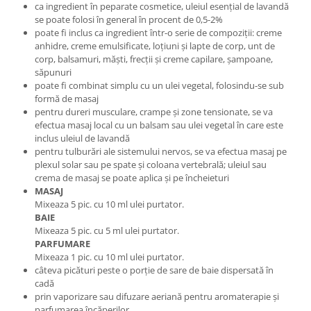
ca ingredient în peparate cosmetice, uleiul esențial de lavandă
se poate folosi în general în procent de 0,5-2%
poate fi inclus ca ingredient într-o serie de compoziții: creme
anhidre, creme emulsificate, loțiuni și lapte de corp, unt de
corp, balsamuri, măști, frecții și creme capilare, șampoane,
săpunuri
poate fi combinat simplu cu un ulei vegetal, folosindu-se sub
formă de masaj
pentru dureri musculare, crampe și zone tensionate, se va
efectua masaj local cu un balsam sau ulei vegetal în care este
inclus uleiul de lavandă
pentru tulburări ale sistemului nervos, se va efectua masaj pe
plexul solar sau pe spate și coloana vertebrală; uleiul sau
crema de masaj se poate aplica și pe încheieturi
MASAJ
Mixeaza 5 pic. cu 10 ml ulei purtator.
BAIE
Mixeaza 5 pic. cu 5 ml ulei purtator.
PARFUMARE
Mixeaza 1 pic. cu 10 ml ulei purtator.
câteva picături peste o porție de sare de baie dispersată în
cadă
prin vaporizare sau difuzare aeriană pentru aromaterapie și
parfumarea încăperilor