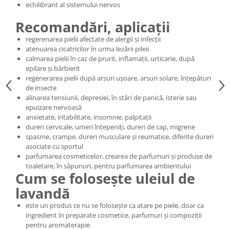
echilibrant al sistemului nervos
Cătină
Recomandări, aplicații
Chlorella
regerenarea pielii afectate de alergii și infecții
Colina
atenuarea cicatricilor în urma lezării pileii
Electroliti
calmarea pielii în caz de prurit, inflamații, urticarie, după
epilare și bărbierit
Produse Apicole
regenerarea pielii după arsuri ușoare, arsuri solare, înțepături
Cacao
de insecte
alinarea tensiunii, depresiei, în stări de panică, isterie sau
epuizare nervoasă
anxietate, iritabilitate, insomnie, palpitații
dureri cervicale, umeri înțepeniți, dureri de cap, migrene
spasme, crampe, dureri musculare și reumatice, diferite dureri
asociate cu sportul
parfumarea cosmeticelor, crearea de parfumuri și produse de
toaletare, în săpunuri, pentru parfumarea ambientului
Cum se folosește uleiul de
lavandă
este un produs ce nu se folosește ca atare pe piele, doar ca
ingredient în preparate cosmetice, parfumuri și compoziții
pentru aromaterapie