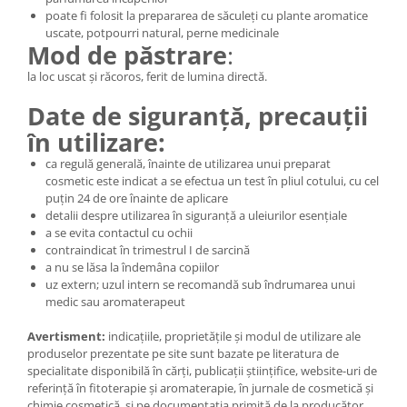
poate fi folosit la prepararea de săculeți cu plante aromatice
uscate, potpourri natural, perne medicinale
Mod de păstrare
:
la loc uscat și răcoros, ferit de lumina directă.
Date de siguranță, precauții
în utilizare:
ca regulă generală, înainte de utilizarea unui preparat
cosmetic este indicat a se efectua un test în pliul cotului, cu cel
puțin 24 de ore înainte de aplicare
detalii despre utilizarea în siguranţă a uleiurilor esenţiale
a se evita contactul cu ochii
contraindicat în trimestrul I de sarcină
a nu se lăsa la îndemâna copiilor
uz extern; uzul intern se recomandă sub îndrumarea unui
medic sau aromaterapeut
Avertisment:
indicațiile, proprietățile și modul de utilizare ale
produselor prezentate pe site sunt bazate pe literatura de
specialitate disponibilă în cărți, publicații științifice, website-uri de
referință în fitoterapie și aromaterapie, în jurnale de cosmetică și
chimie cosmetică, și pe documentația primită de la producător