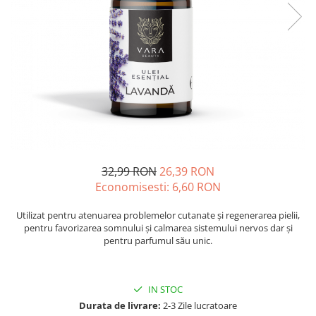
Oase & dinți
Îngrijirea Tenului
Colagen
Zinc Bisglicinat
Piele, păr & unghii
Creme de față
Creatina
Tranzit intestinal
Seruri
Crom
Creme cu SPF
Colesterol & tensiune
Demachiante
Curcumin (Turmeric)
Sănătatea copiilor
Geluri de curățare
Enzime
Performanta sportiva
Ape micelare
Fibre
Sanatate Orala
Tonere
Fier
Alergii
Măști pentru față
32,99 RON
26,39 RON
Garcinia
Exfoliante
Anti Intepaturi
Economisesti:
6,60
RON
Creme pentru ochi
Ghimbir
Balsam buze
Ginkgo biloba
Utilizat pentru atenuarea problemelor cutanate și regenerarea pielii,
pentru favorizarea somnului și calmarea sistemului nervos dar și
Îngrijirea Corpului
Ginseng
pentru parfumul său unic.
Creme de corp
Glucozamina
Loțiuni
Glutation
Unturi de corp
IN STOC
L-Arginina
Uleiuri de corp
Durata de livrare:
2-3 Zile lucratoare