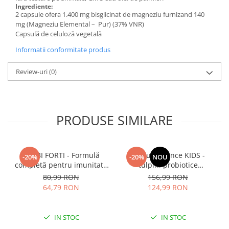
Ingrediente:
Cătină
2 capsule ofera 1.400 mg bisglicinat de magneziu furnizand 140
Chlorella
mg (Magneziu Elemental – Pur) (37% VNR)
Capsulă de celuloză vegetală
Colina
Informatii conformitate produs
Electroliti
Produse Apicole
Review-uri
(0)
Cacao
PRODUSE SIMILARE
BIMBI FORTI - Formulă
ImmunBalance KIDS -
-20%
-20%
NOU
completă pentru imunitate
tulpini probiotice
și respirator copii > 3 ani
brevetate,vit C+ D3, entru
80,99 RON
156,99 RON
susținerea microbiomului și
64,79 RON
124,99 RON
a imunității
IN STOC
IN STOC