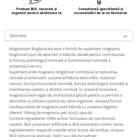
Mary & May
Seleniu
Produse BIO, naturale și
Consultanță specializată și
organice pentru sănătatea ta
recomandări de la un farmacist
COSRX
Seminte de in
BIODANCE
Silimarina
OOTD
Descriere
Spirulina
Cettua
Ulei de cocos
Haruharu Wonder
Magnesium Bisglycinate este o formă de supliment magneziu
bisglicinat ușor de absorbit și blândă, ideală pentru contribuirea
Medicube
Ulei de peste
la funcția psihologică normală și funcționarea normală a
ARIUL
Ulei MCT
sistemului nervos.
Dr. Althea
Suplimentul de magneziu bisglicinat contribuie la reducerea
Vitamina A
oboselii și extenuării, susține echilibrul electrolitic, sistemul
DELLA BORN
nervos, funcția musculară normală, funcția psihologică normală și
Vitamina B
menținerea oaselor și dinților normali. În această formulare,
Vitamina C
magneziul este legat de aminoacidul glicină pentru a permite o
absorbție și utilizare optimă de către organism. Această formă
Vitamina D
biodisponibilă de magneziu este blândă cu sistemul digestiv,
oferind 140mg de magneziu per două capsule.
Vitamina E
Conține ingrediente 100% active, formulate de nutriționiști
Vitamina K
experți, fără umpluturi artificiale și fără substanțe nocive. Sursa
ingredientelor respectă criteriile etice stricte ale Viridian, inclusiv
Zinc
fără testare pe animale, GMO sau ulei de palmier.