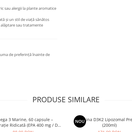
c sau alergii la plante aromatice
tă și un stil de viață sănătos
ă, alăptare sau tratamente
nsuma de preferință înainte de
PRODUSE SIMILARE
ga 3 Marine, 60 capsule –
Vitamina D3K2 Lipozomal P
NOU
ație Ridicată (EPA 400 mg / DHA
(200ml)
) pentru Inimă, Creier și Ochi