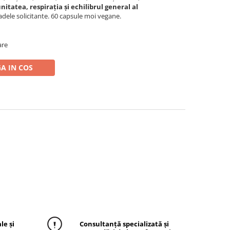
nitatea, respirația și echilibrul general al
ioadele solicitante. 60 capsule moi vegane.
are
A IN COS
le și
Consultanță specializată și