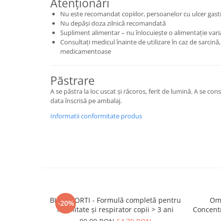
Atenționări
Nu este recomandat copiilor, persoanelor cu ulcer gastri
Nu depăși doza zilnică recomandată
Supliment alimentar – nu înlocuiește o alimentație varia
Consultați medicul înainte de utilizare în caz de sarcin
medicamentoase
Păstrare
A se păstra la loc uscat și răcoros, ferit de lumină. A se co
data înscrisă pe ambalaj.
Informatii conformitate produs
BIMBI FORTI - Formulă completă pentru
Ome
-20%
imunitate și respirator copii > 3 ani
Concentr
300 mg