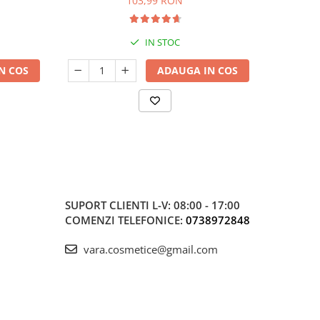
103,99 RON
15
IN STOC
N COS
ADAUGA IN COS
SUPORT CLIENTI
L-V: 08:00 - 17:00
COMENZI TELEFONICE:
0738972848
vara.cosmetice@gmail.com