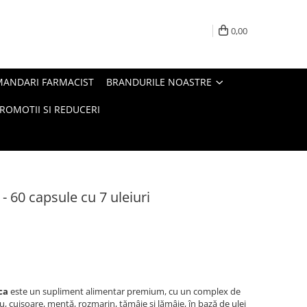
0,00
MANDARI FARMACIST
BRANDURILE NOASTRE
ROMOTII SI REDUCERI
- 60 capsule cu 7 uleiuri
ca
este un supliment alimentar premium, cu un complex de
u, cuișoare, mentă, rozmarin, tămâie și lămâie, în bază de ulei