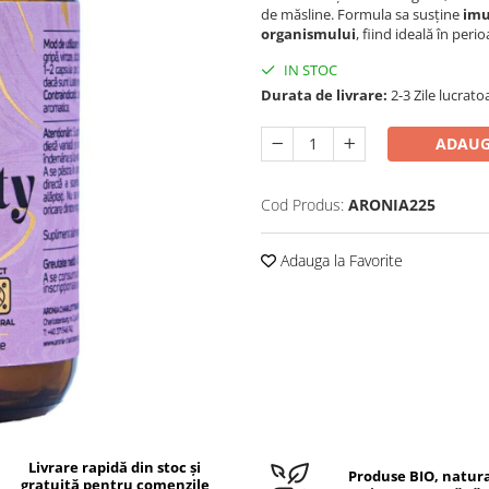
de măsline. Formula sa susține
imu
organismului
, fiind ideală în per
IN STOC
Durata de livrare:
2-3 Zile lucrato
ADAUG
Cod Produs:
ARONIA225
Adauga la Favorite
Livrare rapidă din stoc și
Produse BIO, natura
gratuită pentru comenzile