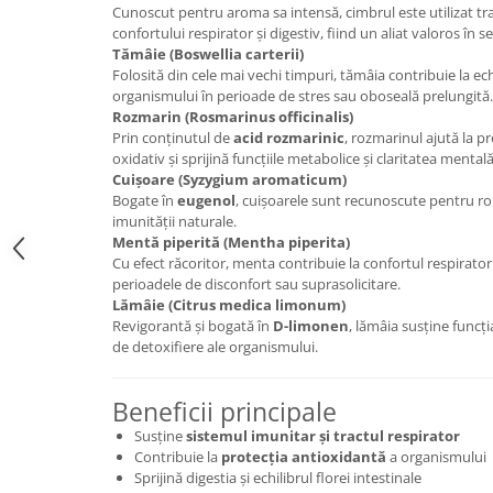
Cunoscut pentru aroma sa intensă, cimbrul este utilizat tr
Mary & May
Seleniu
confortului respirator și digestiv, fiind un aliat valoros în s
Tămâie (Boswellia carterii)
COSRX
Seminte de in
Folosită din cele mai vechi timpuri, tămâia contribuie la ech
BIODANCE
organismului în perioade de stres sau oboseală prelungită.
Silimarina
OOTD
Rozmarin (Rosmarinus officinalis)
Spirulina
Prin conținutul de
acid rozmarinic
, rozmarinul ajută la p
Cettua
oxidativ și sprijină funcțiile metabolice și claritatea mentală
Ulei de cocos
Haruharu Wonder
Cuișoare (Syzygium aromaticum)
Medicube
Bogate în
eugenol
, cuișoarele sunt recunoscute pentru rolu
Ulei de peste
imunității naturale.
ARIUL
Ulei MCT
Mentă piperită (Mentha piperita)
Dr. Althea
Cu efect răcoritor, menta contribuie la confortul respirator și
Vitamina A
perioadele de disconfort sau suprasolicitare.
DELLA BORN
Vitamina B
Lămâie (Citrus medica limonum)
Revigorantă și bogată în
D-limonen
, lămâia susține funcț
Vitamina C
de detoxifiere ale organismului.
Vitamina D
Beneficii principale
Vitamina E
Susține
sistemul imunitar și tractul respirator
Vitamina K
Contribuie la
protecția antioxidantă
a organismului
Zinc
Sprijină digestia și echilibrul florei intestinale