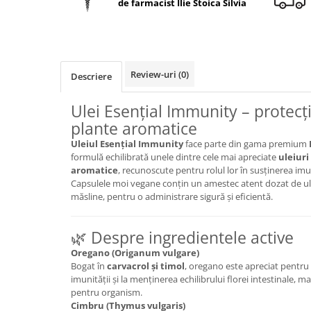
de farmacist Ilie Stoica Silvia
Geluri de duș
L-Carnitina
Scruburi
L-Glutamina
Protecție Solară
Lecitina
Creme SPF față
Maca
Review-uri
(0)
Descriere
Creme SPF corp
Magneziu
Spray SPF
Ulei Esențial Immunity – protecț
Miere de Manuka
Uleiuri bronzare
plante aromatice
After Sun
MSM
Uleiul Esențial Immunity
face parte din gama premium
Acceleratoare bronz
formulă echilibrată unele dintre cele mai apreciate
uleiuri
Multivitamine
aromatice
, recunoscute pentru rolul lor în susținerea imuni
Igienă Personală
Omega
Capsulele moi vegane conțin un amestec atent dozat de uleiu
Deodorante
măsline, pentru o administrare sigură și eficientă.
Palmier pitic
Mâini și Unghii
Probiotice
🌿 Despre ingredientele active
Creme mâini
Proteine din zer (Whey Protein)
Tratamente unghii
Oregano (Origanum vulgare)
Bogat în
carvacrol și timol
, oregano este apreciat pentru 
Quercetin
Cosmetice coreene
imunității și la menținerea echilibrului florei intestinale, ma
Resveratrol
Beauty of Joseon
pentru organism.
Cimbru (Thymus vulgaris)
Scortisoara
PETITFEE