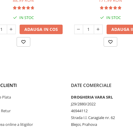
88,99 RON
171,99 RON
IN STOC
IN STOC
ADAUGA IN COS
ADAUGA I
CLIENTI
DATE COMERCIALE
 Plata
DROGHERIA VARA SRL
J29/2880/2022
e Retur
46944112
Strada I.l. Caragiale nr. 62
a online a litigiilor
Blejoi, Prahova