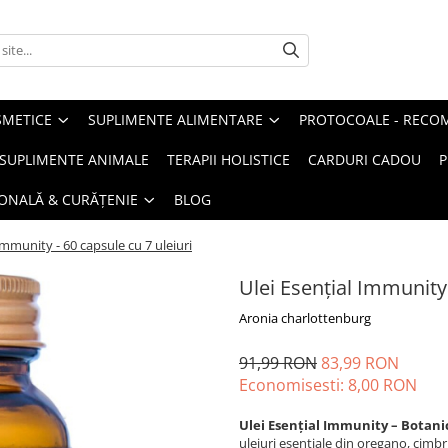
METICE
SUPLIMENTE ALIMENTARE
PROTOCOALE - RECO
I SUPLIMENTE ANIMALE
TERAPII HOLISTICE
CARDURI CADOU
P
SONALĂ & CURĂȚENIE
BLOG
Immunity - 60 capsule cu 7 uleiuri
Ulei Esențial Immunity 
Aronia charlottenburg
91,99 RON
83,99 RON
Economisesti:
8,00
RON
Ulei Esențial Immunity – Botani
uleiuri esențiale din oregano, cimbr