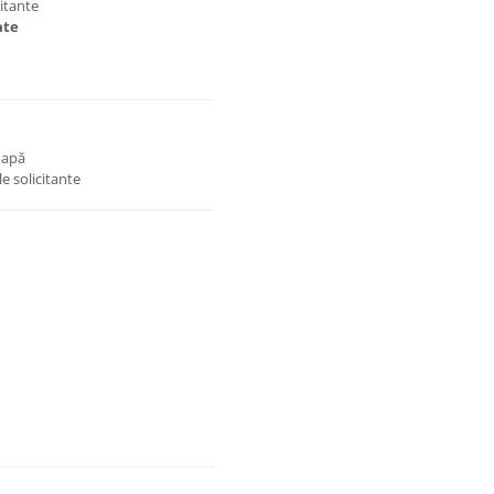
citante
ate
 apă
le solicitante