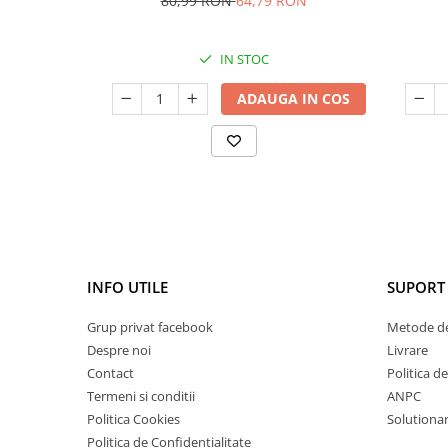
80,99 RON
64,79 RON
IN STOC
ADAUGA IN COS
INFO UTILE
SUPORT 
Grup privat facebook
Metode de
Despre noi
Livrare
Contact
Politica d
Termeni si conditii
ANPC
Politica Cookies
Solutionare
Politica de Confidentialitate