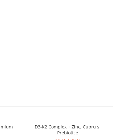
remium
D3-K2 Complex + Zinc, Cupru și
ImmunBalan
-20%
Prebiotice
brevetate
micro