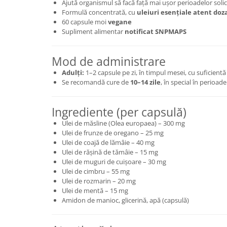
Ajută organismul să facă față mai ușor perioadelor soli
Cătină
Formulă concentrată, cu
uleiuri esențiale atent doz
60 capsule moi
vegane
Chlorella
Supliment alimentar
notificat SNPMAPS
Colina
Electroliti
Mod de administrare
Produse Apicole
Adulți:
1–2 capsule pe zi, în timpul mesei, cu suficientă
Se recomandă cure de
10–14 zile
, în special în perioade
Cacao
Ingrediente (per capsulă)
Ulei de măsline (Olea europaea) – 300 mg
Ulei de frunze de oregano – 25 mg
Ulei de coajă de lămâie – 40 mg
Ulei de rășină de tămâie – 15 mg
Ulei de muguri de cuișoare – 30 mg
Ulei de cimbru – 55 mg
Ulei de rozmarin – 20 mg
Ulei de mentă – 15 mg
Amidon de manioc, glicerină, apă (capsulă)