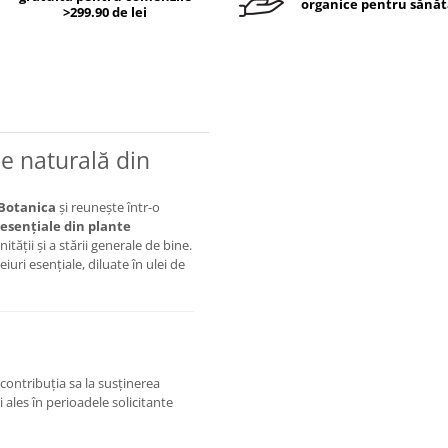
organice pentru sănăt
>299.90 de lei
ie naturală din
Botanica
și reunește într-o
 esențiale din plante
tății și a stării generale de bine.
ri esențiale, diluate în ulei de
contribuția sa la susținerea
i ales în perioadele solicitante