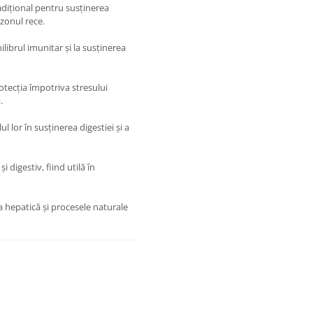
adițional pentru susținerea
ezonul rece.
ilibrul imunitar și la susținerea
rotecția împotriva stresului
.
l lor în susținerea digestiei și a
 digestiv, fiind utilă în
ia hepatică și procesele naturale