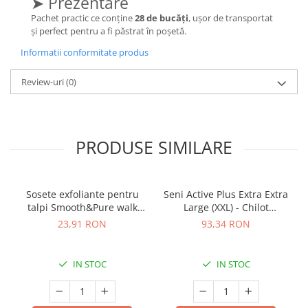
➤ Prezentare
Pachet practic ce conține
28 de bucăți
, ușor de transportat
și perfect pentru a fi păstrat în poșetă.
Informatii conformitate produs
Review-uri
(0)
PRODUSE SIMILARE
Sosete exfoliante pentru
Seni Active Plus Extra Extra
talpi Smooth&Pure walk
Large (XXL) - Chilot
free
Absorbant pentru Adulți (10
23,91 RON
93,34 RON
bucăți)
IN STOC
IN STOC