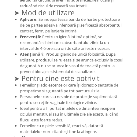
aerului să circule, prevenind supraîncălzirea locală și
Cătină
reducând riscul de roșeață sau iritații.
➤ Mod de utilizare
Chlorella
Aplicare:
Se îndepărtează banda de hârtie protectoare
Colina
de pe partea adezivă inferioară și se fixează absorbantul
centrat, ferm, pe lenjeria intimă.
Electroliti
Frecvență:
Pentru o igienă intimă optimă, se
Produse Apicole
recomandă schimbarea absorbantului zilnic la un
interval de 4-6 ore sau ori de câte ori este necesar.
Cacao
Atenționări:
Produs igienic de unică folosință. După
utilizare, produsul se rulează și se aruncă exclusiv la coșul
de gunoi. A nu se arunca în vasul de toaletă pentru a
preveni blocajele sistemului de canalizare.
➤ Pentru cine este potrivit
Femeilor și adolescentelor care își doresc o senzație de
prospețime și siguranță pe tot parcursul zilei.
Persoanelor care au nevoie de protecție suplimentară
pentru secrețiile vaginale fiziologice zilnice.
Ideal pentru a fi purtat în zilele de dinaintea începerii
ciclului menstrual sau în ultimele zile ale acestuia, când
fluxul este foarte redus.
Femeilor cu o piele sensibilă, reactivă, datorită
materialelor non-iritante și fine la atingere.