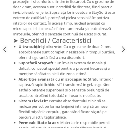
prospețimii și confortului intim în fiecare zi. Cu o grosime de
doar 2 mm, acestea sunt incredibil de discrete, fiind practic
Mary & May
Seleniu
invizibile sub lenjerie. Suprafața lor inovatoare StaySofti este
COSRX
Seminte de in
extrem de catifelată, protejând pielea sensibilă împotriva
BIODANCE
iritațiilor de contact. În același timp, nucleul avansat cu
Silimarina
microcapsule blochează eficient umezeala și neutralizează
OOTD
mirosurile, oferind o senzație continuă de uscat și curat.
Spirulina
Cettua
➤ Beneficii / Caracteristici
Ulei de cocos
Haruharu Wonder
Ultra-subțiri și discrete:
Cu o grosime de doar 2 mm,
Medicube
absorbantele sunt complet insesizabile în timpul purtării,
Ulei de peste
oferind siguranță fără a crea disconfort.
ARIUL
Ulei MCT
Suprafață StaySofti:
Un înveliș extrem de moale și
Dr. Althea
delicat, conceput special pentru a preveni frecarea și a
Vitamina A
menține sănătatea pielii din zona intimă.
DELLA BORN
Vitamina B
Absorbție avansată cu microcapsule:
Stratul interior
captează rapid lichidul și îl transformă în gel, asigurând
Vitamina C
astfel o retenție superioară și o senzație prelungită de
uscat, controlând totodată mirosurile neplăcute.
Vitamina D
Sistem Flexi-Fit:
Permite absorbantului zilnic să se
Vitamina E
muleze perfect pe forma lenjeriei intime și să urmeze
flexibil mișcările corpului, garantând fixare sigură pe
Vitamina K
parcursul activităților zilnice.
Permeabilitate la aer:
Materialele respirabile permit
Zinc