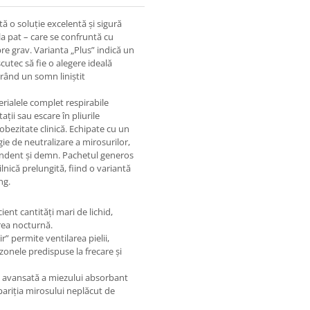
ă o soluție excelentă și sigură
 la pat – care se confruntă cu
re grav. Varianta „Plus” indică un
scutec să fie o alegere ideală
urând un somn liniștit
erialele complet respirabile
ații sau escare în pliurile
obezitate clinică. Echipate cu un
ie de neutralizare a mirosurilor,
ependent și demn. Pachetul generos
lnică prelungită, fiind o variantă
ng.
cient cantități mari de lichid,
area nocturnă.
r” permite ventilarea pielii,
 zonele predispuse la frecare și
 avansată a miezului absorbant
pariția mirosului neplăcut de