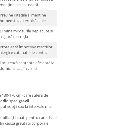
menține pielea uscată
Previne iritațiile și menține
homeostazia termică a pielii
Elimină mirosurile neplăcute și
asigură discreția
Protejează împotriva reacțiilor
alergice cutanate de contact
Facilitează asistența eficientă la
domiciliu sau în clinici
ie 130-170 cm) care suferă de
edie spre gravă
.
pul nopții sau la intervale mai
obilizați la pat, pentru care riscul
din cauza greutății corporale