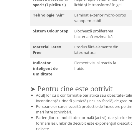
Cătină
sporit (7 picături)
lichid și le transformă în gel
Chlorella
Tehnologie "Air"
Laminat exterior micro-poros
vapopermeabil
Colina
Sistem Odour Stop
Blochează proliferarea
Electroliti
bacteriană enzimatică
Produse Apicole
Material Latex
Produs fără elemente din
Cacao
Free
latex natural
Indicator
Element vizual reactiv la
inteligent de
fluide
umiditate
➤ Pentru cine este potrivit
Adulților cu o conformație bariatrică sau obezitate (tal
incontinență urinară și mixtă (inclusiv fecală) de grad
m
Persoanelor care necesită protecție de încredere pe tim
mari între schimbări.
Pacienților cu mobilitate normală (activi), dar și celor im
formării leziunilor de decubit este exponențial crescut 
ridicate.