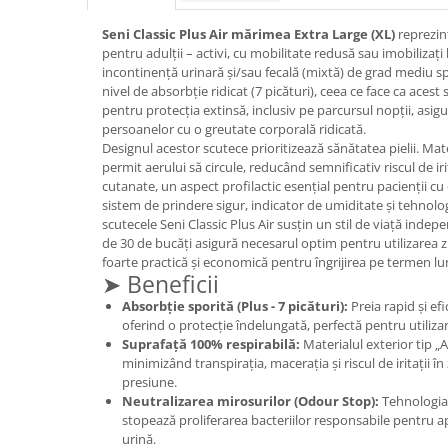
Geluri de duș
L-Carnitina
Seni Classic Plus Air mărimea Extra Large (XL)
reprezint
Scruburi
L-Glutamina
pentru adulții – activi, cu mobilitate redusă sau imobilizați
Protecție Solară
incontinență urinară și/sau fecală (mixtă) de grad mediu sp
Lecitina
nivel de absorbție ridicat (7 picături), ceea ce face ca acest 
Creme SPF față
Maca
pentru protecția extinsă, inclusiv pe parcursul nopții, asig
Creme SPF corp
persoanelor cu o greutate corporală ridicată.
Magneziu
Spray SPF
Designul acestor scutece prioritizează sănătatea pielii. Mat
Miere de Manuka
permit aerului să circule, reducând semnificativ riscul de irit
Uleiuri bronzare
cutanate, un aspect profilactic esențial pentru pacienții cu 
After Sun
MSM
sistem de prindere sigur, indicator de umiditate și tehnolog
Acceleratoare bronz
scutecele Seni Classic Plus Air susțin un stil de viață ind
Multivitamine
de 30 de bucăți asigură necesarul optim pentru utilizarea zi
Igienă Personală
Omega
foarte practică și economică pentru îngrijirea pe termen lu
➤ Beneficii
Deodorante
Palmier pitic
Absorbție sporită (Plus - 7 picături):
Preia rapid și efi
Mâini și Unghii
Probiotice
oferind o protecție îndelungată, perfectă pentru utiliz
Creme mâini
Suprafață 100% respirabilă:
Materialul exterior tip „Ai
Proteine din zer (Whey Protein)
minimizând transpirația, macerația și riscul de iritații în
Tratamente unghii
presiune.
Quercetin
Cosmetice coreene
Neutralizarea mirosurilor (Odour Stop):
Tehnologia
Resveratrol
stopează proliferarea bacteriilor responsabile pentru a
Beauty of Joseon
urină.
Scortisoara
PETITFEE