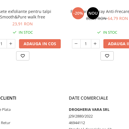
ete exfoliante pentru talpi
Filmocare® Spray Anti-Frecare
-20%
NOU
Smooth&Pure walk free
80,99 RON
64,79 RON
23,91 RON
IN STOC
IN STOC
ADAUGA IN COS
ADAUGA I
CLIENTI
DATE COMERCIALE
 Plata
DROGHERIA VARA SRL
J29/2880/2022
e Retur
46944112