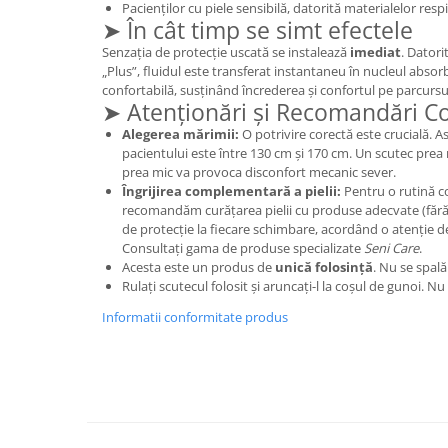
Pacienților cu piele sensibilă, datorită materialelor respir
➤ În cât timp se simt efectele
Senzația de protecție uscată se instalează
imediat
. Datori
„Plus”, fluidul este transferat instantaneu în nucleul absor
confortabilă, susținând încrederea și confortul pe parcursul 
➤ Atenționări și Recomandări 
Alegerea mărimii:
O potrivire corectă este crucială. As
pacientului este între 130 cm și 170 cm. Un scutec prea 
prea mic va provoca disconfort mecanic sever.
Îngrijirea complementară a pielii:
Pentru o rutină com
recomandăm curățarea pielii cu produse adecvate (fără c
de protecție la fiecare schimbare, acordând o atenție de
Consultați gama de produse specializate
Seni Care
.
Acesta este un produs de
unică folosință
. Nu se spală
Rulați scutecul folosit și aruncați-l la coșul de gunoi. Nu
Informatii conformitate produs