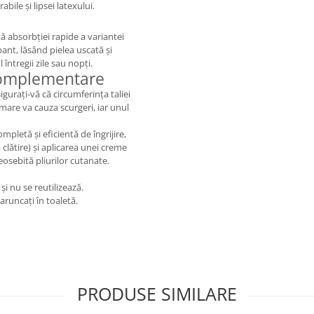
abile și lipsei latexului.
tă absorbției rapide a variantei
bant, lăsând pielea uscată și
întregii zile sau nopți.
Complementare
igurați-vă că circumferința taliei
mare va cauza scurgeri, iar unul
pletă și eficientă de îngrijire,
lătire) și aplicarea unei creme
osebită pliurilor cutanate.
 și nu se reutilizează.
 aruncați în toaletă.
PRODUSE SIMILARE