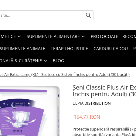
METICE
SUPLIMENTE ALIMENTARE
PROTOCOALE - RECO
I SUPLIMENTE ANIMALE
TERAPII HOLISTICE
CARDURI CADOU
P
SONALĂ & CURĂȚENIE
BLOG
lus Air Extra Large (XL) - Scutece cu Sistem Închis pentru Adulți (30 bucăți)
Seni Classic Plus Air E
Închis pentru Adulți (3
ULPIA DISTRIBUTION
154,77 RON
Protecție superioară respirabilă (7
absorbție sporită (varianta Plus), i