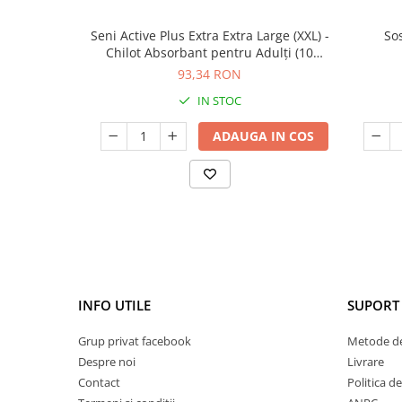
Seni Active Plus Extra Extra Large (XXL) -
Sos
Chilot Absorbant pentru Adulți (10
bucăți)
93,34 RON
IN STOC
ADAUGA IN COS
INFO UTILE
SUPORT 
Grup privat facebook
Metode de
Despre noi
Livrare
Contact
Politica d