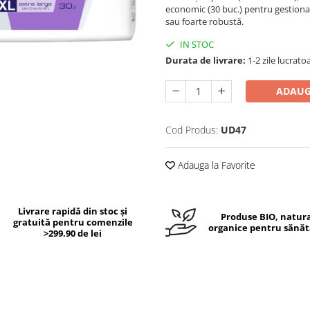
economic (30 buc.) pentru gestionar
sau foarte robustă.
IN STOC
Durata de livrare:
1-2 zile lucrato
ADAUG
Cod Produs:
UD47
Adauga la Favorite
Livrare rapidă din stoc și
Produse BIO, natura
gratuită pentru comenzile
organice pentru sănăt
>299.90 de lei