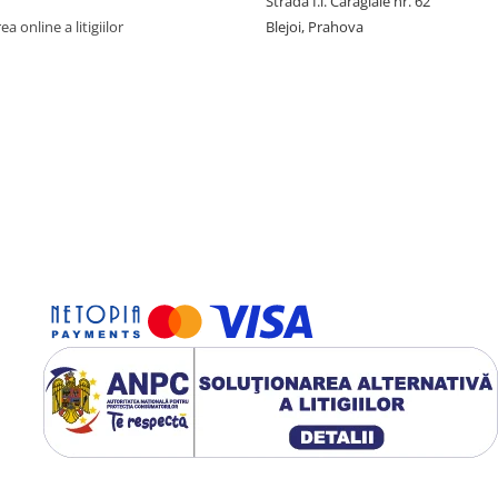
Strada I.l. Caragiale nr. 62
a online a litigiilor
Blejoi, Prahova