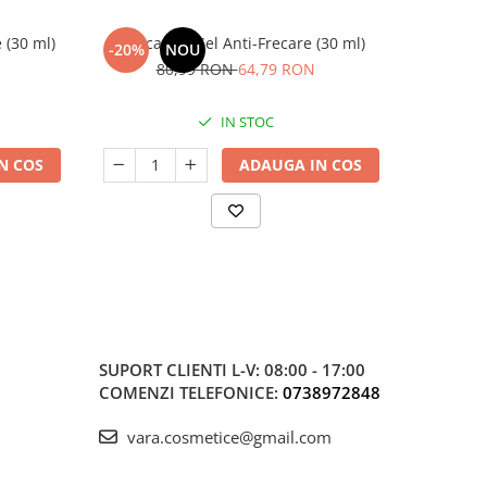
 (30 ml)
Filmocare® Gel Anti-Frecare (30 ml)
RAGADI
-20%
NOU
-20%
Pici
80,99 RON
64,79 RON
8
IN STOC
N COS
ADAUGA IN COS
SUPORT CLIENTI
L-V: 08:00 - 17:00
COMENZI TELEFONICE:
0738972848
vara.cosmetice@gmail.com