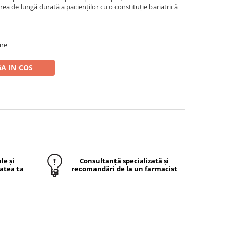
ea de lungă durată a pacienților cu o constituție bariatrică
are
A IN COS
le și
Consultanță specializată și
atea ta
recomandări de la un farmacist