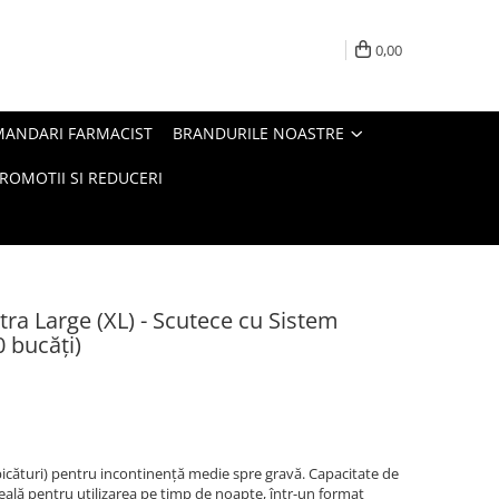
0,00
MANDARI FARMACIST
BRANDURILE NOASTRE
ROMOTII SI REDUCERI
xtra Large (XL) - Scutece cu Sistem
0 bucăți)
 picături) pentru incontinență medie spre gravă. Capacitate de
deală pentru utilizarea pe timp de noapte, într-un format