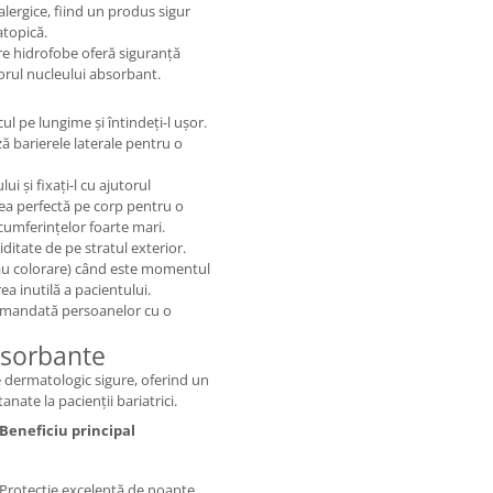
alergice, fiind un produs sigur
atopică.
re hidrofobe oferă siguranță
iorul nucleului absorbant.
cul pe lungime și întindeți-l ușor.
 barierele laterale pentru o
i și fixați-l cu ajutorul
rea perfectă pe corp pentru o
cumferințelor foarte mari.
ditate de pe stratul exterior.
 sau colorare) când este momentul
 inutilă a pacientului.
omandată persoanelor cu o
bsorbante
dermatologic sigure, oferind un
anate la pacienții bariatrici.
Beneficiu principal
Protecție excelentă de noapte,