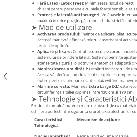
Fără Latex (Latex Free):
Minimizează riscul de reacții 
Mary & May
Seleniu
chiar și pentru persoanele cu piele foarte sensibilă sau 
Protecție laterală anti-scurgeri:
Volănașele interioa
COSRX
Seminte de in
maximă în orice poziție, păstrând lichidul strict în inter
BIODANCE
➤ Mod de utilizare
Silimarina
OOTD
Activarea produsului:
Înainte de aplicare, pliați scute
Spirulina
Cettua
Această manevră afânează miezul absorbant și activează
protecție optimă.
Ulei de cocos
Haruharu Wonder
Aplicare și fixare:
Centrați scutecul pe corpul pacientulu
Medicube
Ulei de peste
sistemului de prindere lateral. Sistemul permite ajusta
etanșeitate sigură și o potrivire anatomică adaptată cir
ARIUL
Ulei MCT
Monitorizarea umidității:
Urmăriți indicatorul de umi
Dr. Althea
Acesta vă oferă un indiciu vizual clar (prin estompare
Vitamina A
DELLA BORN
optim pentru schimbarea scutecului, evitând manevrarea
Vitamina B
Mărime corectă:
Mărimea
Extra Large (XL)
este rec
circumferință a taliei cuprinsă între
130 cm și 170 cm
.
Vitamina C
➤ Tehnologie și Caracteristici A
Vitamina D
Produsul combină puterea mare de absorbție cu materiale 
echilibru perfect între siguranță și profilaxia afecțiunilor cut
Vitamina E
Caracteristică
Mecanism de acțiune
Vitamina K
Tehnologică
Zinc
Nucleu absorbant
Reține rapid volume mari de