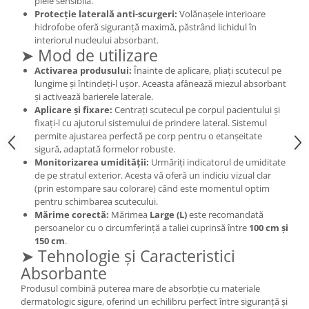
piele sensibilă.
Cătină
Protecție laterală anti-scurgeri:
Volănașele interioare
hidrofobe oferă siguranță maximă, păstrând lichidul în
Chlorella
interiorul nucleului absorbant.
➤ Mod de utilizare
Colina
Activarea produsului:
Înainte de aplicare, pliați scutecul pe
Electroliti
lungime și întindeți-l ușor. Aceasta afânează miezul absorbant
Produse Apicole
și activează barierele laterale.
Aplicare și fixare:
Centrați scutecul pe corpul pacientului și
Cacao
fixați-l cu ajutorul sistemului de prindere lateral. Sistemul
permite ajustarea perfectă pe corp pentru o etanșeitate
sigură, adaptată formelor robuste.
Monitorizarea umidității:
Urmăriți indicatorul de umiditate
de pe stratul exterior. Acesta vă oferă un indiciu vizual clar
(prin estompare sau colorare) când este momentul optim
pentru schimbarea scutecului.
Mărime corectă:
Mărimea
Large (L)
este recomandată
persoanelor cu o circumferință a taliei cuprinsă între
100 cm și
150 cm
.
➤ Tehnologie și Caracteristici
Absorbante
Produsul combină puterea mare de absorbție cu materiale
dermatologic sigure, oferind un echilibru perfect între siguranță și