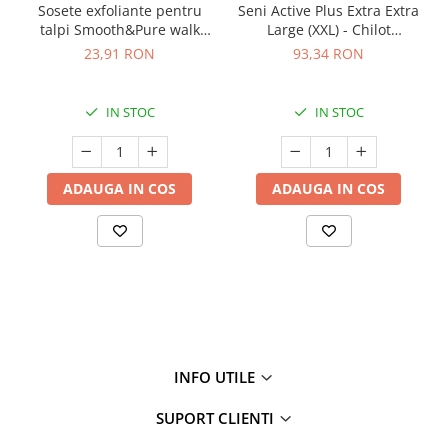
Sosete exfoliante pentru
Seni Active Plus Extra Extra
talpi Smooth&Pure walk
Large (XXL) - Chilot
free
Absorbant pentru Adulți (10
23,91 RON
93,34 RON
bucăți)
IN STOC
IN STOC
ADAUGA IN COS
ADAUGA IN COS
INFO UTILE
SUPORT CLIENTI