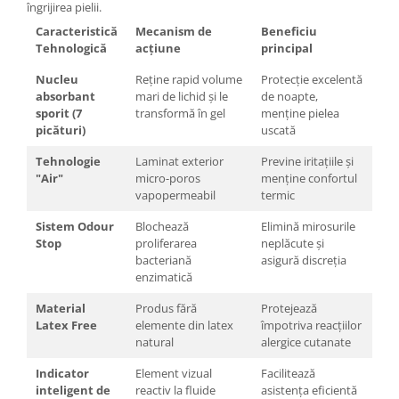
îngrijirea pielii.
Caracteristică
Mecanism de
Beneficiu
Tehnologică
acțiune
principal
Nucleu
Reține rapid volume
Protecție excelentă
absorbant
mari de lichid și le
de noapte,
sporit (7
transformă în gel
menține pielea
picături)
uscată
Tehnologie
Laminat exterior
Previne iritațiile și
"Air"
micro-poros
menține confortul
vapopermeabil
termic
Sistem Odour
Blochează
Elimină mirosurile
Stop
proliferarea
neplăcute și
bacteriană
asigură discreția
enzimatică
Material
Produs fără
Protejează
Latex Free
elemente din latex
împotriva reacțiilor
natural
alergice cutanate
Indicator
Element vizual
Facilitează
inteligent de
reactiv la fluide
asistența eficientă