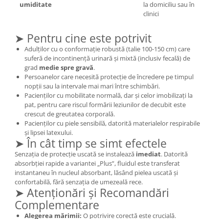
umiditate
la domiciliu sau în
clinici
➤ Pentru cine este potrivit
Adulților cu o conformație robustă (talie 100-150 cm) care
suferă de incontinență urinară și mixtă (inclusiv fecală) de
grad
medie spre gravă
.
Persoanelor care necesită protecție de încredere pe timpul
nopții sau la intervale mai mari între schimbări.
Pacienților cu mobilitate normală, dar și celor imobilizați la
pat, pentru care riscul formării leziunilor de decubit este
crescut de greutatea corporală.
Pacienților cu piele sensibilă, datorită materialelor respirabile
și lipsei latexului.
➤ În cât timp se simt efectele
Senzația de protecție uscată se instalează
imediat
. Datorită
absorbției rapide a variantei „Plus”, fluidul este transferat
instantaneu în nucleul absorbant, lăsând pielea uscată și
confortabilă, fără senzația de umezeală rece.
➤ Atenționări și Recomandări
Complementare
Alegerea mărimii:
O potrivire corectă este crucială.