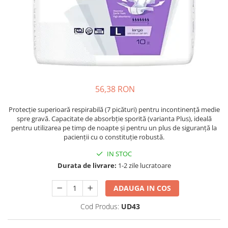
Oase & dinți
Îngrijirea Tenului
Colagen
Zinc Bisglicinat
Piele, păr & unghii
Creme de față
Creatina
Tranzit intestinal
Seruri
Crom
Creme cu SPF
Colesterol & tensiune
Demachiante
Curcumin (Turmeric)
Sănătatea copiilor
Geluri de curățare
Enzime
Performanta sportiva
Ape micelare
56,38 RON
Fibre
Sanatate Orala
Tonere
Fier
Protecție superioară respirabilă (7 picături) pentru incontinență medie
Alergii
Măști pentru față
spre gravă. Capacitate de absorbție sporită (varianta Plus), ideală
Garcinia
Exfoliante
Anti Intepaturi
pentru utilizarea pe timp de noapte și pentru un plus de siguranță la
pacienții cu o constituție robustă.
Creme pentru ochi
Ghimbir
Balsam buze
IN STOC
Ginkgo biloba
Îngrijirea Corpului
Durata de livrare:
1-2 zile lucratoare
Ginseng
Creme de corp
Glucozamina
ADAUGA IN COS
Loțiuni
Glutation
Cod Produs:
UD43
Unturi de corp
L-Arginina
Uleiuri de corp