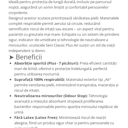
ideală pentru protecția de lungă durată, inclusiv pe parcursul
Mary & May
nopții, asigurând un somn liniștit și confortabil persoanelor
Seleniu
corpolente.
COSRX
Seminte de in
Designul acestor scutece prioritizează sănătatea pielii. Materialele
BIODANCE
complet respirabile permit aerului să circule, reducând
Silimarina
semnificativ riscul de iritații sau escare – un aspect vital pentru
OOTD
pacienții cu greutate mai mare. Echipate cu un sistem de prindere
Spirulina
Cettua
sigur, indicator de umiditate și tehnologie de neutralizare a
Ulei de cocos
Haruharu Wonder
mirosurilor, scutecele Seni Classic Plus Air susțin un stil de viață
independent și demn.
Medicube
Ulei de peste
➤ Beneficii
ARIUL
Ulei MCT
Absorbție sporită (Plus - 7 picături):
Preia eficient cantități
Dr. Althea
mari de lichid, oferind o protecție îndelungată, perfectă
Vitamina A
DELLA BORN
pentru utilizarea nocturnă.
Vitamina B
Suprafață 100% respirabilă:
Materialul exterior tip „Air”
permite ventilarea pielii, minimizând transpirația, macerația și
Vitamina C
riscul de iritații.
Neutralizarea mirosurilor (Odour Stop):
Tehnologia
Vitamina D
avansată a miezului absorbant stopează proliferarea
Vitamina E
bacteriilor responsabile pentru apariția mirosului neplăcut de
urină.
Vitamina K
Fără Latex (Latex Free):
Minimizează riscul de reacții
alergice, fiind un produs sigur chiar și pentru persoanele cu
Zinc