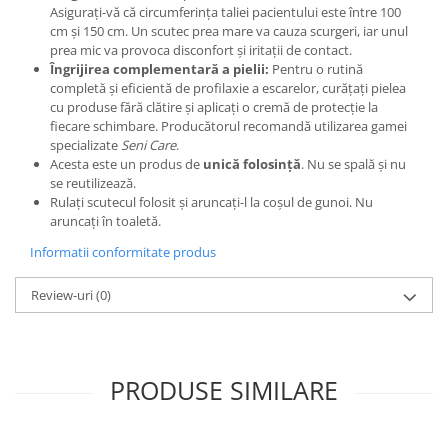
Asigurați-vă că circumferința taliei pacientului este între 100
cm și 150 cm. Un scutec prea mare va cauza scurgeri, iar unul
prea mic va provoca disconfort și iritații de contact.
Îngrijirea complementară a pielii:
Pentru o rutină
completă și eficientă de profilaxie a escarelor, curățați pielea
cu produse fără clătire și aplicați o cremă de protecție la
fiecare schimbare. Producătorul recomandă utilizarea gamei
specializate
Seni Care
.
Acesta este un produs de
unică folosință
. Nu se spală și nu
se reutilizează.
Rulați scutecul folosit și aruncați-l la coșul de gunoi. Nu
aruncați în toaletă.
Informatii conformitate produs
Review-uri
(0)
PRODUSE SIMILARE