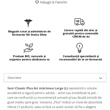
Adauga la Favorite
Geluri de duș
L-Carnitina
Scruburi
L-Glutamina
Protecție Solară
Lecitina
Creme SPF față
Maca
Creme SPF corp
Livrare rapidă din stoc și
Magazin creat și administrat de
Magneziu
gratuită pentru comenzile
farmacist Ilie Stoica Silvia
Spray SPF
>299.90 de lei
Miere de Manuka
Uleiuri bronzare
After Sun
MSM
Acceleratoare bronz
Multivitamine
Produse BIO, naturale și
Consultanță specializată și
organice pentru sănătatea ta
recomandări de la un farmacist
Igienă Personală
Omega
Deodorante
Palmier pitic
Mâini și Unghii
Descriere
Probiotice
Creme mâini
Proteine din zer (Whey Protein)
Seni Classic Plus Air mărimea Large (L)
reprezintă o soluție
Tratamente unghii
excelentă și sigură pentru adulții – activi sau imobilizați la pat –
Quercetin
Cosmetice coreene
care se confruntă cu incontinență urinară și/sau fecală (mixtă) de
Resveratrol
grad mediu spre grav. Varianta „Plus” indică un nivel de absorbție
Beauty of Joseon
ridicat (7 picături), ceea ce face ca acest scutec să fie o alegere
Scortisoara
PETITFEE