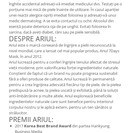
înghite accidental adresați-vă imediat medicului dvs. Testați pe o
porțiune mai mică de piele înainte de utilizare. În cazul apariției
unei reacții alergice opriți imediat folosirea și adresați-vă unui
medic dermatolog. A se evita contactul cu ochii. Alcoolul din
esență poate deteriora oja de pe unghii. Evitați folosirea în
sarcina, dacă aveți diabet, răni sau pe piele sensibilă.
DESPRE ARIUL:
Ariul este o marcă coreeană de îngrijire a pielii recunoscută la
nivel mondial, care a lansat cel mai popular produs, Ariul 7Days
Mask, în anul 2012.
Ariul lucrează pentru a conferi îngrijire tenului afectat de stresul
vieții moderne, prin valorificarea forței ingredientelor naturale.
Conștient de faptul că un brand nu poate progresa sustenabil
fără a oferi produse de calitate, Ariul lucrează în permanență
pentru a crea îngrijirea adecvată fiecărui tip de piele, de la pielea
predispusă la acnee, la pielea uscată și exfoliată, până la soluții
anti-îmbătrânire și multe altele. Ariul explorează beneficiile
ingredientelor naturale care sunt benefice pentru interiorul
corpului nostru și le aplică extern, pentru un ten sănătos și
strălucitor.
PREMII ARIUL:
2017
Korea Best Brand Award
din partea Hankyung
Business Media