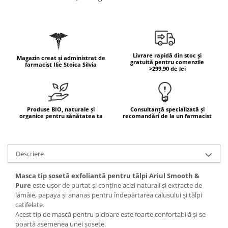
Geluri de duș
L-Carnitina
Scruburi
L-Glutamina
Protecție Solară
Lecitina
Creme SPF față
Maca
Livrare rapidă din stoc și
Magazin creat și administrat de
Creme SPF corp
gratuită pentru comenzile
farmacist Ilie Stoica Silvia
Magneziu
>299.90 de lei
Spray SPF
Miere de Manuka
Uleiuri bronzare
After Sun
MSM
Produse BIO, naturale și
Consultanță specializată și
Acceleratoare bronz
Multivitamine
organice pentru sănătatea ta
recomandări de la un farmacist
Igienă Personală
Omega
Deodorante
Palmier pitic
Descriere
Mâini și Unghii
Probiotice
Creme mâini
Masca tip șosetă exfoliantă pentru tălpi Ariul Smooth &
Proteine din zer (Whey Protein)
Tratamente unghii
Pure
este ușor de purtat și conține acizi naturali și extracte de
lămâie, papaya și ananas pentru îndepărtarea calusului și tălpi
Quercetin
Cosmetice coreene
catifelate.
Resveratrol
Beauty of Joseon
Acest tip de mască pentru picioare este foarte confortabilă și se
poartă asemenea unei șosete.
Scortisoara
PETITFEE