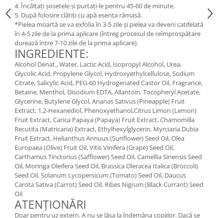
4. Încălțați șosetele și purtați-le pentru 45-60 de minute.
Cătină
5. După folosire clătiți cu apă esența rămasă.
Chlorella
*Pielea moartă se va exfolia în 3-5 zile și pielea va deveni catifelată
în 4-5 zile de la prima aplicare (întreg procesul de reîmprospătare
Colina
durează între 7-10 zile de la prima aplicare).
INGREDIENTE:
Electroliti
Alcohol Denat., Water, Lactic Acid, Isopropyl Alcohol, Urea,
Produse Apicole
Glycolic Acid, Propylene Glycol, Hydroxyethylcellulose, Sodium
Cacao
Citrate, Salicylic Acid, PEG-60 Hydrogenated Castor Oil, Fragrance,
Betaine, Menthol, Disodium EDTA, Allantoin, Tocopheryl Acetate,
Glycerine, Butylene Glycol, Ananas Sativus (Pineapple) Fruit
Extract, 1,2-Hexanediol, Phenoxyethanol,Citrus Limon (Lemon)
Fruit Extract, Carica Papaya (Papaya) Fruit Extract, Chamomilla
Recutita (Matricaria) Extract, Ethylhexylglycerin, Myrciaria Dubia
Fruit Extract, Helianthus Annuus (Sunflower) Seed Oil, Olea
Europaea (Olive) Fruit Oil, Vitis Vinifera (Grape) Seed Oil,
Carthamus Tinctorius (Safflower) Seed Oil, Camellia Sinensis Seed
Oil, Moringa Oleifera Seed Oil, Brassica Oleracea Italica (Broccoli)
Seed Oil, Solanum Lycopersicum (Tomato) Seed Oil, Daucus
Carota Sativa (Carrot) Seed Oil, Ribes Nigrum (Black Currant) Seed
Oil
ATENȚIONĂRI
Doar pentru uz extern. A nu se lăsa la îndemâna copiilor. Dacă se