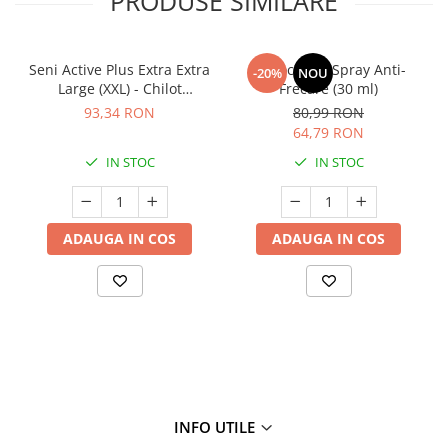
PRODUSE SIMILARE
Seni Active Plus Extra Extra
Filmocare® Spray Anti-
-20%
NOU
Large (XXL) - Chilot
Frecare (30 ml)
Absorbant pentru Adulți (10
93,34 RON
80,99 RON
bucăți)
64,79 RON
IN STOC
IN STOC
ADAUGA IN COS
ADAUGA IN COS
INFO UTILE