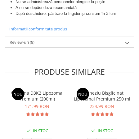
Nu se administrează persoanelor alergice la pește
A nu se depăși doza recomandată
După deschidere: păstrare la frigider și consum în 3 luni
Informatii conformitate produs
Review-uri
(8)
PRODUSE SIMILARE
Vitamina D3K2 Lipozomal
Magneziu Bisglicinat
NOU
NOU
Premium (200ml)
Lipozomal Premium 250 ml
171,99 RON
234,99 RON
IN STOC
IN STOC