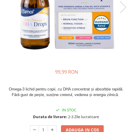
Oase & dinți
Îngrijirea Tenului
Colagen
Zinc Bisglicinat
Piele, păr & unghii
Creme de față
Creatina
Tranzit intestinal
Seruri
Crom
Creme cu SPF
Colesterol & tensiune
Demachiante
Curcumin (Turmeric)
Sănătatea copiilor
Geluri de curățare
Enzime
Performanta sportiva
Ape micelare
Fibre
Sanatate Orala
Tonere
Fier
Alergii
Măști pentru față
99,99 RON
Garcinia
Exfoliante
Anti Intepaturi
Creme pentru ochi
Ghimbir
Balsam buze
Omega-3 lichid pentru copii, cu DHA concentrat și absorbție rapidă.
Ginkgo biloba
Fără gust de pește, susține creierul, vederea și energia zilnică. 
Îngrijirea Corpului
Ginseng
Creme de corp
Glucozamina
IN STOC
Loțiuni
Durata de livrare:
2-3 Zile lucratoare
Glutation
Unturi de corp
L-Arginina
Uleiuri de corp
ADAUGA IN COS