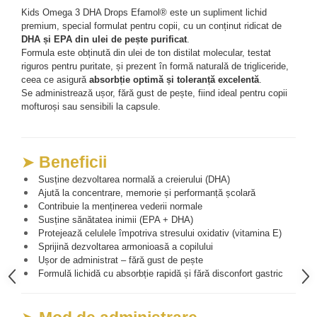
Kids Omega 3 DHA Drops Efamol® este un supliment lichid 
Mary & May
Seleniu
premium, special formulat pentru copii, cu un conținut ridicat de 
COSRX
DHA și EPA din ulei de pește purificat
.
Seminte de in
Formula este obținută din ulei de ton distilat molecular, testat 
BIODANCE
Silimarina
riguros pentru puritate, și prezent în formă naturală de trigliceride, 
OOTD
ceea ce asigură 
absorbție optimă și toleranță excelentă
.
Spirulina
Cettua
Se administrează ușor, fără gust de pește, fiind ideal pentru copii 
mofturoși sau sensibili la capsule.
Ulei de cocos
Haruharu Wonder
Medicube
Ulei de peste
ARIUL
Ulei MCT
➤ 
Beneficii
Dr. Althea
Vitamina A
 Susține dezvoltarea normală a creierului (DHA)
DELLA BORN
 Ajută la concentrare, memorie și performanță școlară
Vitamina B
 Contribuie la menținerea vederii normale
Vitamina C
 Susține sănătatea inimii (EPA + DHA)
 Protejează celulele împotriva stresului oxidativ (vitamina E)
Vitamina D
 Sprijină dezvoltarea armonioasă a copilului
 Ușor de administrat – fără gust de pește
Vitamina E
 Formulă lichidă cu absorbție rapidă și fără disconfort gastric
Vitamina K
Zinc