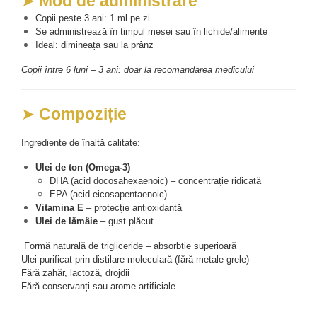
➤ 
Mod de administrare
Cătină
Copii peste 3 ani: 1 ml pe zi
Chlorella
Se administrează în timpul mesei sau în lichide/alimente
Ideal: dimineața sau la prânz
Colina
Copii între 6 luni – 3 ani: doar la recomandarea medicului
Electroliti
Produse Apicole
➤ 
Compoziție
Cacao
Ingrediente de înaltă calitate:
Ulei de ton (Omega-3)
DHA (acid docosahexaenoic) – concentrație ridicată
EPA (acid eicosapentaenoic)
Vitamina E
 – protecție antioxidantă
Ulei de lămâie
 – gust plăcut
 Formă naturală de trigliceride – absorbție superioară
Ulei purificat prin distilare moleculară (fără metale grele)
Fără zahăr, lactoză, drojdii
Fără conservanți sau arome artificiale