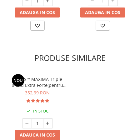
ADAUGA IN COS
ADAUGA IN COS
PRODUSE SIMILARE
ALAVIS™ MAXIMA Triple
NOU
Blend Extra Forte(pentru
nutriția și reconstrucția
352,99 RON
cartilajului articular) *700 G
IN STOC
ADAUGA IN COS