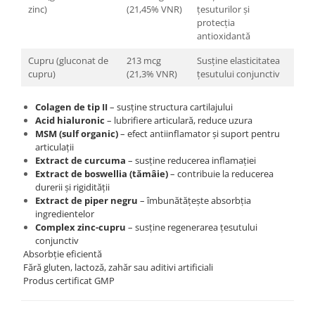
zinc)
(21,45% VNR)
țesuturilor și
protecția
antioxidantă
Cupru (gluconat de
213 mcg
Susține elasticitatea
cupru)
(21,3% VNR)
țesutului conjunctiv
Colagen de tip II
– susține structura cartilajului
Acid hialuronic
– lubrifiere articulară, reduce uzura
MSM (sulf organic)
– efect antiinflamator și suport pentru
articulații
Extract de curcuma
– susține reducerea inflamației
Extract de boswellia (tămâie)
– contribuie la reducerea
durerii și rigidității
Extract de piper negru
– îmbunătățește absorbția
ingredientelor
Complex zinc-cupru
– susține regenerarea țesutului
conjunctiv
Absorbție eficientă
Fără gluten, lactoză, zahăr sau aditivi artificiali
Produs certificat GMP