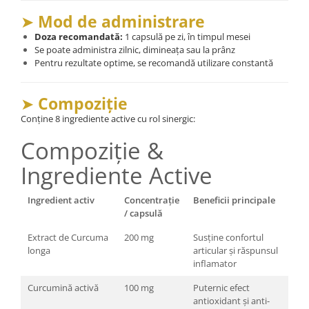
➤
Mod de administrare
Doza recomandată:
1 capsulă pe zi, în timpul mesei
Se poate administra zilnic, dimineața sau la prânz
Pentru rezultate optime, se recomandă utilizare constantă
➤
Compoziție
Conține 8 ingrediente active cu rol sinergic:
Compoziție &
Ingrediente Active
Ingredient activ
Concentrație
Beneficii principale
/ capsulă
Extract de Curcuma
200 mg
Susține confortul
longa
articular și răspunsul
inflamator
Curcumină activă
100 mg
Puternic efect
antioxidant și anti-