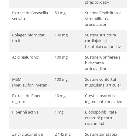
stres oxidativ
Extract de Boswellia
50 mg
Susține flexibilitatea
serrata
și mobilitatea
articulațiilor
Colagen hidrolizat
100 mg
Susține structura
tip II
cartilajului și
țesutului conjunctiv
Acid hialuronic
100 mg
Susține lubrifierea și
hidratarea
articulațiilor
MSM
100 mg
Susține confortul
(Metilsulfonilmetan)
muscular și articular
Extract de Piper
10 mg
Crește absorbția
nigrum
ingredientelor active
Piperină activă
1 mg
Biodisponibilitate
crescută pentru
curcumină
Zinc (gluconat de
2,145 mg
Susține sănătatea