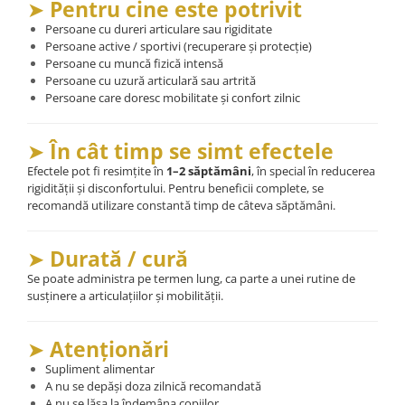
➤
Pentru cine este potrivit
Persoane cu dureri articulare sau rigiditate
Persoane active / sportivi (recuperare și protecție)
Persoane cu muncă fizică intensă
Persoane cu uzură articulară sau artrită
Persoane care doresc mobilitate și confort zilnic
➤
În cât timp se simt efectele
Efectele pot fi resimțite în
1–2 săptămâni
, în special în reducerea
rigidității și disconfortului. Pentru beneficii complete, se
recomandă utilizare constantă timp de câteva săptămâni.
➤
Durată / cură
Se poate administra pe termen lung, ca parte a unei rutine de
susținere a articulațiilor și mobilității.
➤
Atenționări
Supliment alimentar
A nu se depăși doza zilnică recomandată
A nu se lăsa la îndemâna copiilor