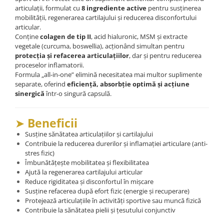
articulații, formulat cu
8 ingrediente active
pentru susținerea
mobilității, regenerarea cartilajului și reducerea disconfortului
articular.
Conține
colagen de tip II
, acid hialuronic, MSM și extracte
vegetale (curcuma, boswellia), acționând simultan pentru
protecția și refacerea articulațiilor
, dar și pentru reducerea
proceselor inflamatorii.
Formula „all-in-one” elimină necesitatea mai multor suplimente
separate, oferind
eficiență, absorbție optimă și acțiune
sinergică
într-o singură capsulă.
➤
Beneficii
Susține sănătatea articulațiilor și cartilajului
Contribuie la reducerea durerilor și inflamației articulare (anti-
stres fizic)
Îmbunătățește mobilitatea și flexibilitatea
Ajută la regenerarea cartilajului articular
Reduce rigiditatea și disconfortul în mișcare
Susține refacerea după efort fizic (energie și recuperare)
Protejează articulațiile în activități sportive sau muncă fizică
Contribuie la sănătatea pielii și țesutului conjunctiv