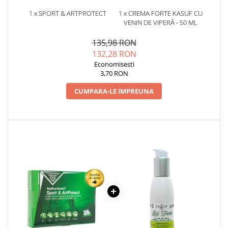
Cătină
1 x SPORT & ARTPROTECT
1 x CREMA FORTE KASUF CU
VENIN DE VIPERĂ - 50 ML
Chlorella
Colina
135,98 RON
132,28 RON
Electroliti
Economisesti
Produse Apicole
3,70 RON
Cacao
CUMPARA-LE IMPREUNA