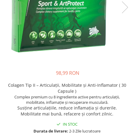
Oase & dinți
Îngrijirea Tenului
Colagen
Zinc Bisglicinat
Piele, păr & unghii
Creme de față
Creatina
Tranzit intestinal
Seruri
Crom
Creme cu SPF
Colesterol & tensiune
Demachiante
Curcumin (Turmeric)
Sănătatea copiilor
Geluri de curățare
Enzime
Performanta sportiva
Ape micelare
Fibre
Sanatate Orala
Tonere
Fier
Alergii
Măști pentru față
98,99 RON
Garcinia
Exfoliante
Anti Intepaturi
Creme pentru ochi
Ghimbir
Colagen Tip II – Articulații, Mobilitate și Anti-Inflamator ( 30
Balsam buze
Capsule )
Ginkgo biloba
Îngrijirea Corpului
Complex premium cu 8 ingrediente active pentru articulații,
Ginseng
mobilitate, inflamație și recuperare musculară.
Creme de corp
Susține articulațiile, reduce inflamația și durerile.
Glucozamina
Mobilitate mai bună, refacere și confort zilnic.
Loțiuni
Glutation
Unturi de corp
IN STOC
L-Arginina
Uleiuri de corp
Durata de livrare:
2-3 Zile lucratoare