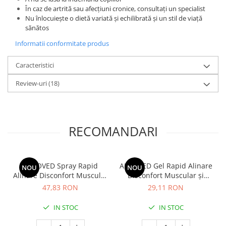
În caz de artrită sau afecțiuni cronice, consultați un specialist
Nu înlocuiește o dietă variată și echilibrată și un stil de viață
sănătos
Informatii conformitate produs
Caracteristici
Review-uri
(18)
RECOMANDARI
ALGOVED Spray Rapid
ALGOVED Gel Rapid Alinare
NOU
NOU
Alinare Disconfort Muscular
Disconfort Muscular și
și Articular cu Turmeric și
Articular cu Ardei Iute și
47,83 RON
29,11 RON
Ricin, 100g
Nirgundi, 30g
IN STOC
IN STOC