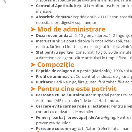
și sporește capacitatea de învățare și memorare, fără a 
Controlul Apetitului:
Ajută la echilibrarea hormonilor
Mary & May
Seleniu
mâncare.
COSRX
Absorbție de 100%:
Peptidele sub 2000 Daltoni trec dire
Seminte de in
necesita efort digestiv suplimentar.
BIODANCE
Silimarina
➤ Mod de administrare
OOTD
Doza recomandată:
5–10 g pe zi (aprox. 1–2 lingurițe c
Spirulina
Cettua
Instrucțiuni:
Se poate dizolva în orice lichid (apă, ceai
Ulei de cocos
Haruharu Wonder
neutru, făcându-l foarte ușor de integrat în dieta zilnică
Sfat pentru sportivi:
Consumați 10 g cu 30 de minute
Medicube
Ulei de peste
a direcționa colagenul către articulații în timpul fluxulu
ARIUL
➤ Compoziție
Ulei MCT
Dr. Althea
Peptide de colagen din pește (Naticol®):
100% colage
Vitamina A
DELLA BORN
Profil de aminoacizi:
Concentrație ridicată de glicină, 
Vitamina B
Puritate:
Fără Neu5gc, fără gluten, fără zahăr, fără aditi
➤ Pentru cine este potrivit
Vitamina C
Persoane cu Boli Autoimune:
În special pentru cei 
Vitamina D
Autoimun (AIP) sau suferă de boala Hashimoto.
Cei care evită carnea roșie și lactatele:
Pentru a bene
Vitamina E
contact cu derivatele de mamifere.
Femei și bărbați preocupați de Anti-Aging:
Pentru me
Vitamina K
prevenirea ridurilor.
Zinc
Persoane cu somn agitat:
Datorită efectului calmant al