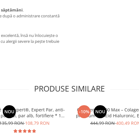
3 săptămâni
.
te după o administrare constantă
excelentă, însă nu înlocuiește o
 cu alergii severe la pește trebuie
PRODUSE SIMILARE
Cap Expert®, Expert Par, anti-
Collagen 12.000 Max – Colagen
NOU
-10%
NOU
parului, par alb, fortifiere * 120
premium cu Acid Hialuronic, E
cps
Biotină și Zinc pentru piele fe
135,99 RON
108,79 RON
444,99 RON
400,49 RO
sănătos și unghii putern