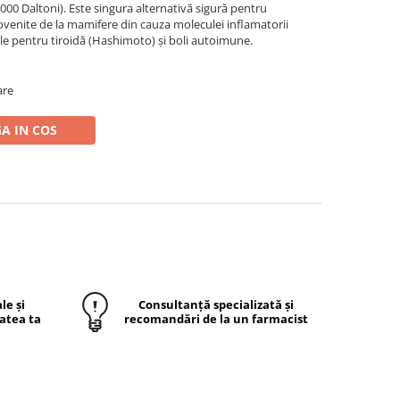
000 Daltoni). Este singura alternativă sigură pentru
ovenite de la mamifere din cauza moleculei inflamatorii
ele pentru tiroidă (Hashimoto) și boli autoimune.
are
A IN COS
le și
Consultanță specializată și
atea ta
recomandări de la un farmacist