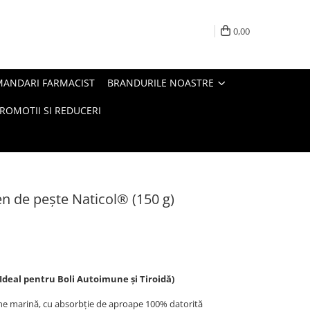
0,00
MANDARI FARMACIST
BRANDURILE NOASTRE
ROMOTII SI REDUCERI
n de pește Naticol® (150 g)
Ideal pentru Boli Autoimune și Tiroidă)
ne marină, cu absorbție de aproape 100% datorită