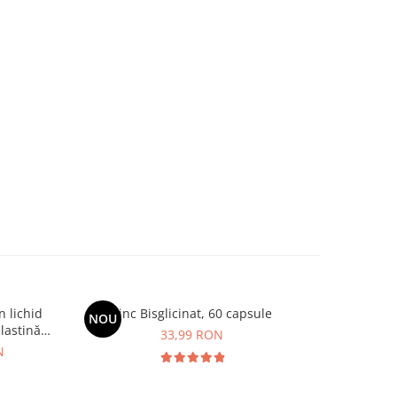
 lichid
Zinc Bisglicinat, 60 capsule
Collagen
NOU
NOU
lastină,
Hialuronic
33,99 RON
rmă, păr
Profun
N
ice