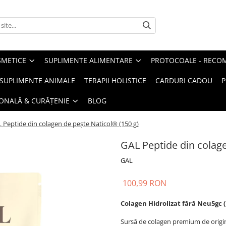
METICE
SUPLIMENTE ALIMENTARE
PROTOCOALE - RECO
I SUPLIMENTE ANIMALE
TERAPII HOLISTICE
CARDURI CADOU
P
SONALĂ & CURĂȚENIE
BLOG
 Peptide din colagen de pește Naticol® (150 g)
GAL Peptide din colage
GAL
100,99 RON
Colagen Hidrolizat fără Neu5gc (
Sursă de colagen premium de origi