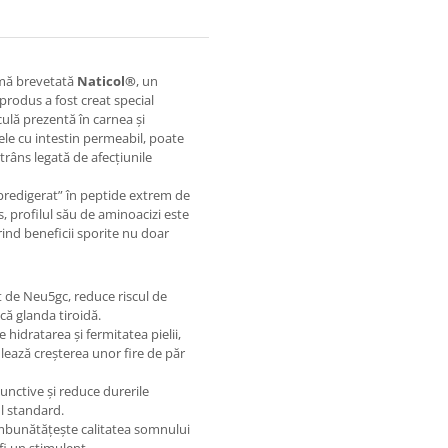
imă brevetată
Naticol®
, un
 produs a fost creat special
ulă prezentă în carnea și
ele cu intestin permeabil, poate
strâns legată de afecțiunile
„predigerat” în peptide extrem de
s, profilul său de aminoacizi este
ind beneficii sporite nu doar
it de Neu5gc, reduce riscul de
că glanda tiroidă.
 hidratarea și fermitatea pielii,
lează creșterea unor fire de păr
unctive și reduce durerile
ul standard.
 îmbunătățește calitatea somnului