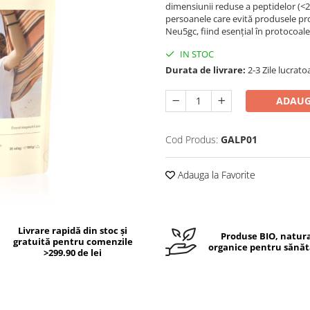
dimensiunii reduse a peptidelor (<2
persoanele care evită produsele pr
Neu5gc, fiind esențial în protocoal
IN STOC
Durata de livrare:
2-3 Zile lucrato
ADAUG
Cod Produs:
GALP01
Adauga la Favorite
Livrare rapidă din stoc și
Produse BIO, natura
gratuită pentru comenzile
organice pentru sănăt
>299.90 de lei