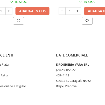
IN STOC
IN STOC
ADAUGA IN COS
ADAUGA I
CLIENTI
DATE COMERCIALE
 Plata
DROGHERIA VARA SRL
J29/2880/2022
e Retur
46944112
Strada I.l. Caragiale nr. 62
a online a litigiilor
Blejoi, Prahova