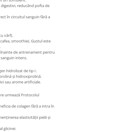
fi un stimulent.
 digestivi, reducând pofta de
ct în circuitul sanguin fără a
u vârf).
, cafea, smoothie). Gustul este
.
 înainte de antrenament pentru
i sanguin intens.
n hidrolizat de tip I.
prolină și hidroxiprolină.
vi sau arome artificiale.
care urmează Protocolul
ficia de colagen fără a intra în
nținerea elasticității pielii și
 glicinei.