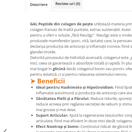
Geluri de duș
L-Carnitina
Review-uri
(0)
Descriere
Scruburi
L-Glutamina
Protecție Solară
Lecitina
GAL Peptide din colagen de pește
utilizează materia pr
Creme SPF față
colagen francez de înaltă puritate, extras sustenabil. Acest
Maca
pentru a oferi o soluție „fără Neu5gc”. Neu5gc este o molec
Creme SPF corp
Magneziu
produsele mamiferelor (porc, vită, lactate) care, la persoan
Spray SPF
declanșa producția de anticorpi și inflamații cronice, fiind 
Miere de Manuka
Uleiuri bronzare
glandei tiroide.
Datorită procesului de hidroliză avansată, colagenul este 
After Sun
MSM
mici, ceea ce garantează o absorbție totală și rapidă. În plu
Acceleratoare bronz
Multivitamine
mai bogat în
glicină
decât colagenul bovin sau porcin, ofer
Igienă Personală
pentru estetică, ci și pentru relaxarea sistemului nervos.
Omega
➤ Beneficii
Deodorante
Palmier pitic
Ideal pentru Hashimoto și Hipotiroidism:
Fiind lips
Mâini și Unghii
inflamație autoimună și producția de anticorpi care ata
Probiotice
Sănătatea Pielii și a Părului:
Reduce ridurile, sporește
Creme mâini
Proteine din zer (Whey Protein)
reduce acneea prin reglarea secreției de sebum și stimu
Tratamente unghii
mai groase și mai dese.
Quercetin
Cosmetice coreene
Suport Articular:
Ajută la regenerarea țesuturilor conj
articulare, fiind mai eficient în doze mici decât colagen
Resveratrol
Beauty of Joseon
Efect Nootrop și Somn:
Conținutul ridicat de glicină
Scortisoara
PETITFEE