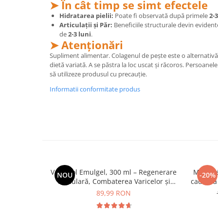
➤ În cât timp se simt efectele
Cătină
Hidratarea pielii:
Poate fi observată după primele
2-
Chlorella
Articulații și Păr:
Beneficiile structurale devin eviden
de
2-3 luni
.
Colina
➤ Atenționări
Electroliti
Supliment alimentar. Colagenul de pește este o alternativă 
dietă variată. A se păstra la loc uscat și răcoros. Persoanele
Produse Apicole
să utilizeze produsul cu precauție.
Cacao
Informatii conformitate produs
VariCool Emulgel, 300 ml – Regenerare
Manhaé 
NOU
-20%
Vasculară, Combaterea Varicelor și
caderea 
Calmarea Durerilor Musculare
89,99 RON