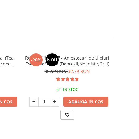
ai (Tea
Roll On '' HAPPY'' - Amestecuri de Uleiuri
Ulei Es
-20%
NOU
-20%
acnee,
Esentiale* 10 ml(Depresii,Neliniste,Griji)
Certificar
fectii
ș
40,99 RON
32,79 RON
6
IN STOC
N COS
ADAUGA IN COS