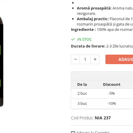
Aromă proaspătă:
Aroma natur
revigorare.
Ambalaj practic:
Flaconul de 1
rozmarin proaspătă și gata de ut
Ingrediente :
100% apa de rozmarin
IN STOC
Durata de livrare:
2-3 Zile lucrato
ADAUG
De la
Discount
2
buc
-5%
3
buc
-10%
Cod Produs:
NIA 237
Adauga la Favorite