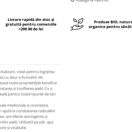
Livrare rapidă din stoc și
Produse BIO, natura
gratuită pentru comenzile
organice pentru sănăt
>299.90 de lei
italizant, creat pentru îngrijirea
rea cu abur a frunzelor de
rează toate proprietățile benefice
atarea și tonifierea pielii. Cu o
ală pentru toate tipurile de ten
sale medicinale și cosmetice.
n ajută la combaterea radicalilor
ea, are efecte astringente și
ilor pielii. Utilizată pe păr, apa
re și vitalitate.