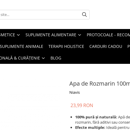
METICE
SUPLIMENTE ALIMENTARE
PROTOCOALE - RECO
I SUPLIMENTE ANIMALE
TERAPII HOLISTICE
CARDURI CADOU
P
SONALĂ & CURĂȚENIE
BLOG
Apa de Rozmarin 100m
Niavis
23,99 RON
100% pură și naturală:
Apă de 
rozmarin, fără aditivi sau conser
Efecte multiple:
Ideală pentru h