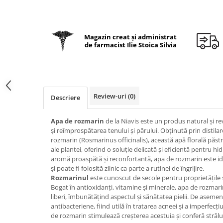
Geluri de duș
L-Carnitina
Scruburi
L-Glutamina
Protecție Solară
Lecitina
Magazin creat și administrat
de farmacist Ilie Stoica Silvia
Creme SPF față
Maca
Creme SPF corp
Magneziu
Spray SPF
Miere de Manuka
Uleiuri bronzare
Review-uri
(0)
Descriere
After Sun
MSM
Acceleratoare bronz
Multivitamine
Apa de rozmarin
de la Niavis este un produs natural și rev
Igienă Personală
Omega
și reîmprospătarea tenului și părului. Obținută prin distila
Deodorante
rozmarin (Rosmarinus officinalis), această apă florală păst
Palmier pitic
ale plantei, oferind o soluție delicată și eficientă pentru hidr
Mâini și Unghii
aromă proaspătă și reconfortantă, apa de rozmarin este ide
Probiotice
Creme mâini
și poate fi folosită zilnic ca parte a rutinei de îngrijire.
Proteine din zer (Whey Protein)
Rozmarinul
este cunoscut de secole pentru proprietățile 
Tratamente unghii
Bogat în antioxidanți, vitamine și minerale, apa de rozmari
Quercetin
Cosmetice coreene
liberi, îmbunătățind aspectul și sănătatea pielii. De asemen
antibacteriene, fiind utilă în tratarea acneei și a imperfecțiun
Resveratrol
Beauty of Joseon
de rozmarin stimulează creșterea acestuia și conferă străluci
Scortisoara
PETITFEE