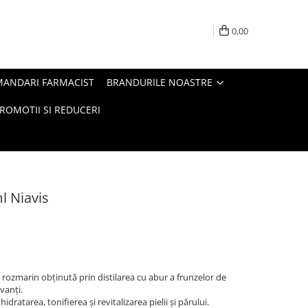
0,00
MANDARI FARMACIST
BRANDURILE NOASTRE
ROMOTII SI REDUCERI
l Niavis
rozmarin obținută prin distilarea cu abur a frunzelor de
vanți.
idratarea, tonifierea și revitalizarea pielii și părului.