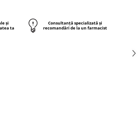
le și
Consultanță specializată și
atea ta
recomandări de la un farmacist