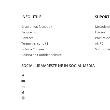
Cătină
Chlorella
INFO UTILE
SUPORT 
Colina
Electroliti
Grup privat facebook
Metode de
Despre noi
Livrare
Produse Apicole
Contact
Politica d
Cacao
Termeni si conditii
ANPC
Politica Cookies
Solutionare
Politica de Confidentialitate
SOCIAL
URMARESTE-NE IN SOCIAL MEDIA