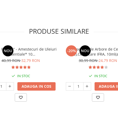
PRODUSE SIMILARE
' RELAX '' - Amestecuri de Uleiuri
Ulei Esential de Arbore de Ce
NOU
-20%
NOU
Esentiale* 10
Tree),Certificare IFRA, 10ml(
tres,Griji,Depresii,Tensiune
infectii fungice, matreata, in
40,99 RON
32,79 RON
30,99 RON
24,79 RON
sufleteasca)
vaginale, hemoroizi)
IN STOC
IN STOC
ADAUGA IN COS
ADAUGA I