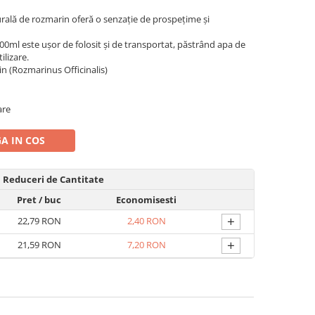
ală de rozmarin oferă o senzație de prospețime și
00ml este ușor de folosit și de transportat, păstrând apa de
ilizare.
 (Rozmarinus Officinalis)
are
A IN COS
Reduceri de Cantitate
Pret
/ buc
Economisesti
+
22,79 RON
2,40 RON
+
21,59 RON
7,20 RON