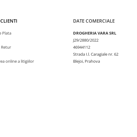
CLIENTI
DATE COMERCIALE
 Plata
DROGHERIA VARA SRL
J29/2880/2022
e Retur
46944112
Strada I.l. Caragiale nr. 62
a online a litigiilor
Blejoi, Prahova