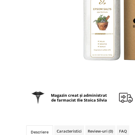
Oase & dinți
Îngrijirea Tenului
Colagen
Zinc Bisglicinat
Piele, păr & unghii
Creme de față
Creatina
Tranzit intestinal
Seruri
Crom
Creme cu SPF
Colesterol & tensiune
Demachiante
Curcumin (Turmeric)
Sănătatea copiilor
Geluri de curățare
Enzime
Performanta sportiva
Ape micelare
Fibre
Sanatate Orala
Tonere
Fier
Alergii
Măști pentru față
Garcinia
Exfoliante
Anti Intepaturi
Creme pentru ochi
Ghimbir
Balsam buze
Ginkgo biloba
Magazin creat și administrat
Îngrijirea Corpului
de farmacist Ilie Stoica Silvia
Ginseng
Creme de corp
Glucozamina
Loțiuni
Glutation
Unturi de corp
L-Arginina
Uleiuri de corp
Caracteristici
Review-uri
(0)
FAQ
Descriere