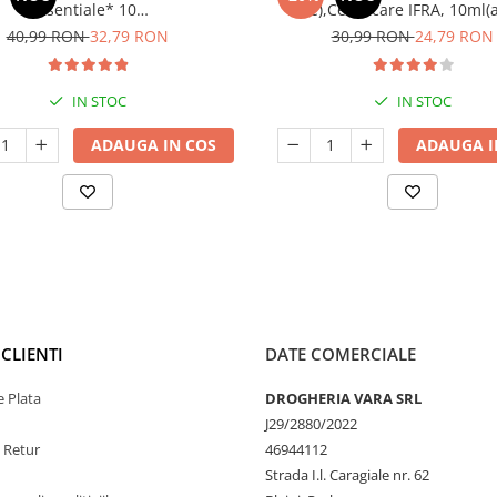
Esentiale* 10
Tree),Certificare IFRA, 10ml(
tres,Griji,Depresii,Tensiune
infectii fungice, matreata, in
40,99 RON
32,79 RON
30,99 RON
24,79 RON
sufleteasca)
vaginale, hemoroizi)
IN STOC
IN STOC
ADAUGA IN COS
ADAUGA I
CLIENTI
DATE COMERCIALE
 Plata
DROGHERIA VARA SRL
J29/2880/2022
e Retur
46944112
Strada I.l. Caragiale nr. 62