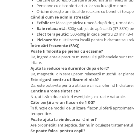
Cei care își doresc o curățare profundă și un efect antib
Cătină
Persoane cu disconfort articular sau luxații minore.
Oricine dorește un ritual de relaxare cu beneficii terape
Chlorella
Când și cum se administrează?
Exfoliere:
Masaj pe pielea umedă după duș, urmat de c
Colina
Baie relaxantă:
300g sub jet de apă caldă (37-38ºC) p
Electroliti
Efect terapeutic:
500-600g în cada pentru 20 min (3-4
Picioare/Par:
Utilizarea locală pentru hidratare sau rel
Produse Apicole
Întrebări frecvente (FAQ)
Cacao
Poate fi folosită pe pielea cu eczeme?
Da, ingredientele precum mușețelul și gălbenelele sunt re
iritate.
Ajută la reducerea durerilor după efort?
Da, magneziul din sare Epsom relaxează mușchii, iar plante
Este sigură pentru utilizare zilnică?
Da, este potrivită pentru utilizare zilnică, oferind hidratare ș
Conține arome sintetice?
Nu, utilizăm doar uleiuri esențiale și extracte naturale.
Câte porții are un flacon de 1 KG?
În funcție de modul de utilizare, flaconul oferă aproximativ
terapeutice.
Poate ajuta la vindecarea rănilor?
Are proprietăți antiseptice, dar nu înlocuiește tratamentul 
Se poate folosi pentru copii?