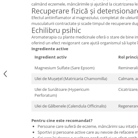
calmând eczemele, mâncărimile și ajutând la cicatrizarea le
Mary & May
Recuperare fizică și detensionar
Seleniu
COSRX
Efectul antiinflamator al magneziului, completat de uleiurile
Seminte de in
musculaturii contractate și scade timpul de recuperare d
BIODANCE
Silimarina
Echilibru psihic
OOTD
Aromaterapia cu plante medicinale oferă o stare de bine im
Spirulina
Cettua
oferind un efect revigorant care ajută organismul să lupte 
Ulei de cocos
Haruharu Wonder
Ingrediente active
Medicube
Ulei de peste
Ingredient activ
Rol princi
ARIUL
Ulei MCT
Magnesium Sulfate (Sare Epsom)
Reminerali
Dr. Althea
Vitamina A
Ulei de Mușețel (Matricaria Chamomilla)
Calmare, a
DELLA BORN
Vitamina B
Ulei de Sunătoare (Hypericum
Cicatrizare
Vitamina C
Perforatum)
Vitamina D
Ulei de Gălbenele (Calendula Officinalis)
Regenerare
Vitamina E
Pentru cine este recomandat?
Vitamina K
Persoane care suferă de eczeme, mâncărimi sau iritații 
Sportivi și persoane active care au nevoie de refacere 
Zinc