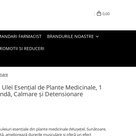
0,00
MANDARI FARMACIST
BRANDURILE NOASTRE
ROMOTII SI REDUCERI
onare
Ulei Esențial de Plante Medicinale, 1
ndă, Calmare și Detensionare
leiuri esențiale din plante medicinale (Mușețel, Sunătoare,
tă, ameliorează durerile musculare și oferă un efect