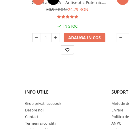
Certificare IFRA – Antiseptic Puternic,
Antiinfecțios și Antifungic
ml(S
30,99 RON
24,79 RON
IN STOC
ADAUGA IN COS
INFO UTILE
SUPORT 
Grup privat facebook
Metode de
Despre noi
Livrare
Contact
Politica d
Termeni si conditii
ANPC