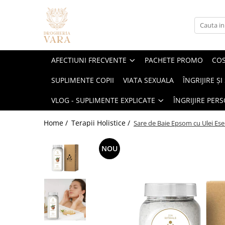
Afectiuni Frecvente
Cosmetice
Suplimente alimentare
Brandurile Noastre
Vlog - Suplimente explicate
Îngrijire personală & Curățenie
Imunitate
Gama Karseel
Cautare dupa forma farmaceutica
Vara Lipozomale
EnergyHelp(Suport cognitiv,
Curatenie si ingrijire casa
AFECTIUNI FRECVENTE
PACHETE PROMO
COS
metabolism echilibrat, energie de
Digestie
Îngrijirea Părului
Polen Crud
Uleiuri
Ingrijire personala
durata. Reduce stresul)
COLAGEN Trupe Speciale - Dureri
SUPLIMENTE COPII
VIATA SEXUALA
ÎNGRIJIRE Ș
5-HTP
Articulații
Sampoane
Erbenobili
Absorbante
Articulare
Seturi pentru păr
Acid hialuronic
Incontinență Adulți
VLOG - SUPLIMENTE EXPLICATE
ÎNGRIJIRE PER
Energie & oboseală
Napfényvitamin
Magneziu Bisglicinat Optimum
Îngrijirea scalpului
Îngrijire Intimă
Alge
Inimă & circulație
LiverHelp Forte (hepatita, ficat
Home /
Terapii Holistice /
Sare de Baie Epsom cu Ulei Ese
Șampoane nuanțatoare
Sosete exfoliante
Aloe vera
gras sau obosit, ciroza)
Glicemie & metabolism
Protecție termică
Antioxidanti
Berberina Optimum cu Berbevis®
Ficat & detox
NOU
Produse pentru coafare
extract 550 mg
Ashwagandha
Stres & somn
Seruri și tratamente
Infecții urinare și candidoze
Biotina
Uleiuri pentru păr
Concentrare & memorie
vaginale
Măști de păr
Calciu
Sănătatea femeii
Protocol 360 IMUNIZARE
Balsamuri
Ciuperci
COMPLETA - fara raceli Toamna-
Sănătatea bărbaților
Vopsea de par
Iarna, copii mai mari de 3 ani
Coenzima Q10
Magneziu Treonat Magtein®