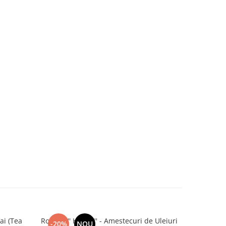
ai (Tea
Roll On '' HAPPY'' - Amestecuri de Uleiuri
Ulei Es
-20%
NOU
-20%