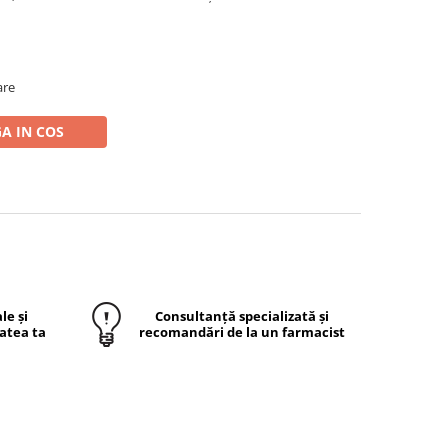
are
A IN COS
le și
Consultanță specializată și
atea ta
recomandări de la un farmacist