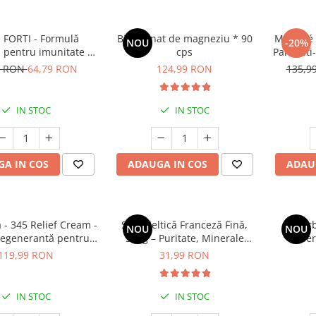
 FORTI - Formulă
Bisglicinat de magneziu * 90
Manhaé 
NOU
-20%
 pentru imunitate și
cps
Par, anti
ator copii > 3 ani
alb, f
9 RON
64,79 RON
124,99 RON
135,9
IN STOC
IN STOC
A IN COS
ADAUGA IN COS
ADAU
a - 345 Relief Cream -
Sare Celtică Franceză Fină,
Ber
NOU
NOU
egenerantă pentru
500g – Puritate, Minerale
Be
față - 50 ml
Marine și Gust Autentic
119,99 RON
31,99 RON
IN STOC
IN STOC