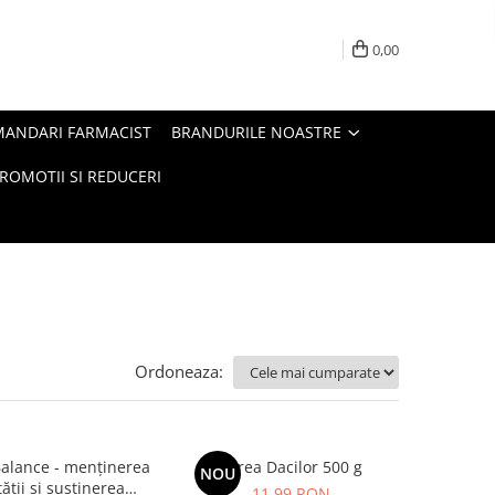
0,00
MANDARI FARMACIST
BRANDURILE NOASTRE
ROMOTII SI REDUCERI
Ordoneaza:
alance - menținerea
Sarea Dacilor 500 g
NOU
tății și susținerea
11,99 RON