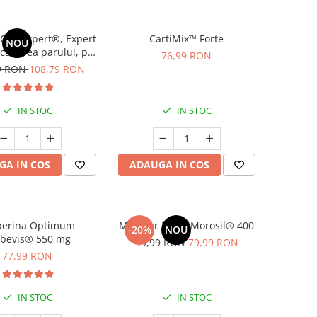
Cap Expert®, Expert
CartiMix™ Forte
NOU
-caderea parului, par
76,99 RON
ortifiere * 120 cps
9 RON
108,79 RON
IN STOC
IN STOC
GA IN COS
ADAUGA IN COS
berina Optimum
Minceur Boost Morosil® 400
-20%
NOU
rbevis® 550 mg
99,99 RON
79,99 RON
77,99 RON
IN STOC
IN STOC