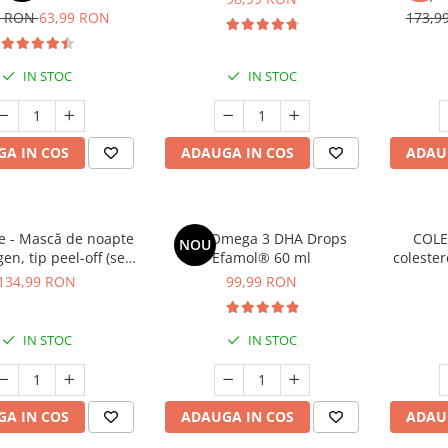
cont
9 RON
63,99 RON
173,9
IN STOC
IN STOC
A IN COS
ADAUGA IN COS
ADAU
 - Mască de noapte
Kids Omega 3 DHA Drops
COLE
NOU
en, tip peel-off (se
Efamol® 60 ml
colester
ază prin exfoliere) -
134,99 RON
99,99 RON
de noapte pentru
rmitate - 75 ml
IN STOC
IN STOC
A IN COS
ADAUGA IN COS
ADAU