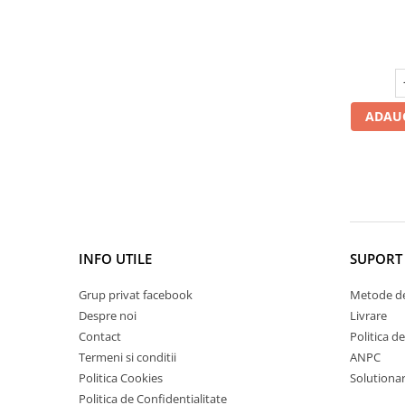
microbiom
Cătină
Chlorella
Colina
Electroliti
ADAUG
Produse Apicole
Cacao
INFO UTILE
SUPORT 
Grup privat facebook
Metode de
Despre noi
Livrare
Contact
Politica d
Termeni si conditii
ANPC
Politica Cookies
Solutionare
Politica de Confidentialitate