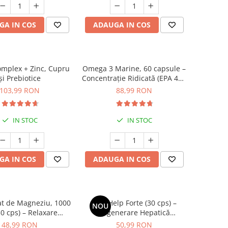
GA IN COS
ADAUGA IN COS
mplex + Zinc, Cupru
Omega 3 Marine, 60 capsule –
și Prebiotice
Concentrație Ridicată (EPA 400
mg / DHA 300 mg) pentru
103,99 RON
88,99 RON
Inimă, Creier și Ochi
IN STOC
IN STOC
GA IN COS
ADAUGA IN COS
nat de Magneziu, 1000
LiverHelp Forte (30 cps) –
NOU
0 cps) – Relaxare
Regenerare Hepatică
, Somn Odihnitor și
Avansată, Detoxifiere și
48,99 RON
50,99 RON