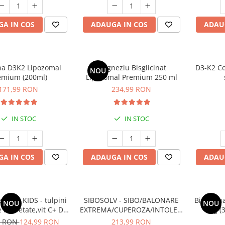
A IN COS
ADAUGA IN COS
ADAU
na D3K2 Lipozomal
Magneziu Bisglicinat
D3-K2 Co
NOU
emium (200ml)
Lipozomal Premium 250 ml
171,99 RON
234,99 RON
IN STOC
IN STOC
A IN COS
ADAUGA IN COS
ADAU
ance KIDS - tulpini
SIBOSOLV - SIBO/BALONARE
Bisglici
NOU
NOU
e brevetate,vit C+ D3,
EXTREMA/CUPEROZA/INTOLERANTE
mg (3
tru susținerea
ALIMENTARE
Profundă
9 RON
124,99 RON
213,99 RON