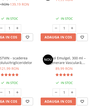
rolului greutății
9 RON
139,19 RON
IN STOC
IN STOC
GA IN COS
ADAUGA IN COS
STVIN - scaderea
VariCool Emulgel, 300 ml –
NOU
olului/trigliceridelor
Regenerare Vasculară,
Combaterea Varicelor și
121,99 RON
89,99 RON
Calmarea Durerilor Musculare
IN STOC
IN STOC
GA IN COS
ADAUGA IN COS