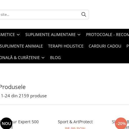
METICE
SUPLIMENTE ALIMENTARE
PROTOCOALE - RECO
I SUPLIMENTE ANIMALE
TERAPII HOLISTICE
CARDURI CADOU
P
SONALĂ & CURĂȚENIE
BLOG
Produsele
1-
24
din
2159
produse
raineur Expert 500
Sport & ArtProtect
SlimProB
NOU
-20%
ml
sație
98,99 RON