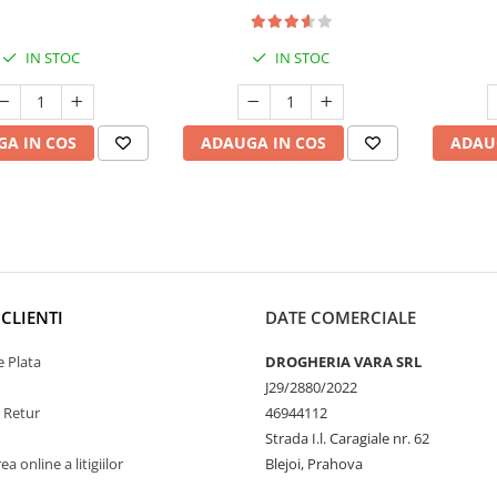
ului și a imunității
Săn
IN STOC
IN STOC
A IN COS
ADAUGA IN COS
ADAU
CLIENTI
DATE COMERCIALE
 Plata
DROGHERIA VARA SRL
J29/2880/2022
e Retur
46944112
Strada I.l. Caragiale nr. 62
a online a litigiilor
Blejoi, Prahova