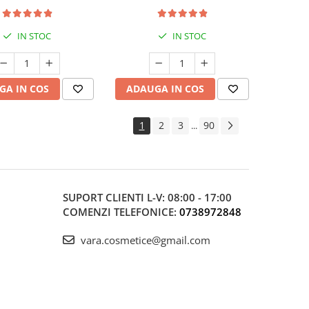
ătate Musculară
Protecție Antioxidantă
IN STOC
IN STOC
GA IN COS
ADAUGA IN COS
1
2
3
90
...
SUPORT CLIENTI
L-V: 08:00 - 17:00
COMENZI TELEFONICE:
0738972848
vara.cosmetice@gmail.com