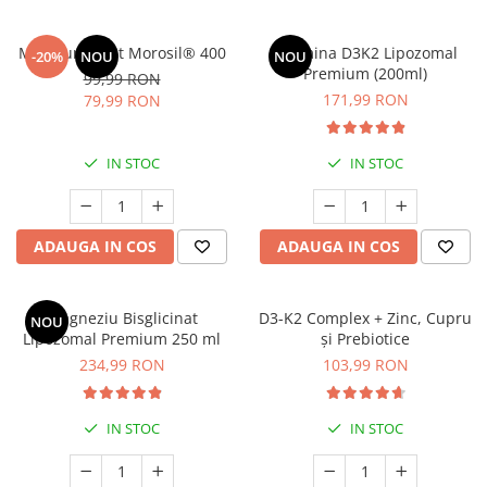
Minceur Boost Morosil® 400
Vitamina D3K2 Lipozomal
-20%
NOU
NOU
Premium (200ml)
99,99 RON
171,99 RON
79,99 RON
IN STOC
IN STOC
ADAUGA IN COS
ADAUGA IN COS
Magneziu Bisglicinat
D3-K2 Complex + Zinc, Cupru
NOU
Lipozomal Premium 250 ml
și Prebiotice
234,99 RON
103,99 RON
IN STOC
IN STOC