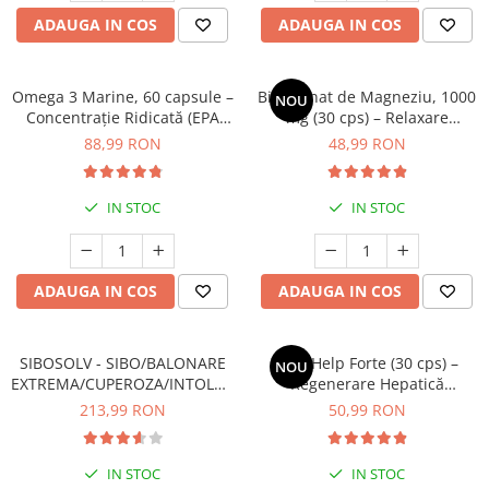
ADAUGA IN COS
ADAUGA IN COS
Omega 3 Marine, 60 capsule –
Bisglicinat de Magneziu, 1000
NOU
Concentrație Ridicată (EPA
mg (30 cps) – Relaxare
400 mg / DHA 300 mg) pentru
Profundă, Somn Odihnitor și
88,99 RON
48,99 RON
Inimă, Creier și Ochi
Sănătate Musculară
IN STOC
IN STOC
ADAUGA IN COS
ADAUGA IN COS
SIBOSOLV - SIBO/BALONARE
LiverHelp Forte (30 cps) –
NOU
EXTREMA/CUPEROZA/INTOLERANTE
Regenerare Hepatică
ALIMENTARE
Avansată, Detoxifiere și
213,99 RON
50,99 RON
Protecție Antioxidantă
IN STOC
IN STOC