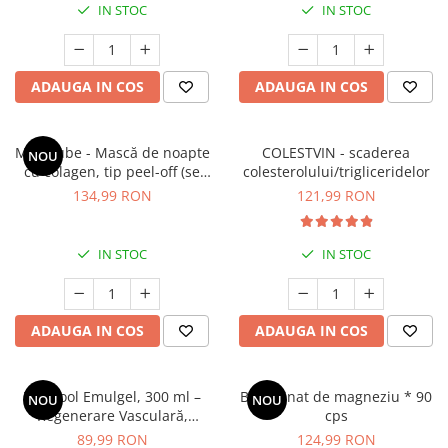
IN STOC
IN STOC
Geluri de duș
L-Carnitina
Scruburi
L-Glutamina
Protecție Solară
Lecitina
ADAUGA IN COS
ADAUGA IN COS
Creme SPF față
Maca
Creme SPF corp
Magneziu
Spray SPF
Medicube - Mască de noapte
COLESTVIN - scaderea
NOU
Miere de Manuka
cu colagen, tip peel-off (se
colesterolului/trigliceridelor
Uleiuri bronzare
îndepărtează prin exfoliere) -
134,99 RON
121,99 RON
After Sun
MSM
Mască de noapte pentru
Acceleratoare bronz
fermitate - 75 ml
Multivitamine
Igienă Personală
IN STOC
IN STOC
Omega
Deodorante
Palmier pitic
Mâini și Unghii
Probiotice
ADAUGA IN COS
ADAUGA IN COS
Creme mâini
Proteine din zer (Whey Protein)
Tratamente unghii
Quercetin
Cosmetice coreene
VariCool Emulgel, 300 ml –
Bisglicinat de magneziu * 90
NOU
NOU
Resveratrol
Regenerare Vasculară,
cps
Beauty of Joseon
Combaterea Varicelor și
89,99 RON
124,99 RON
Scortisoara
PETITFEE