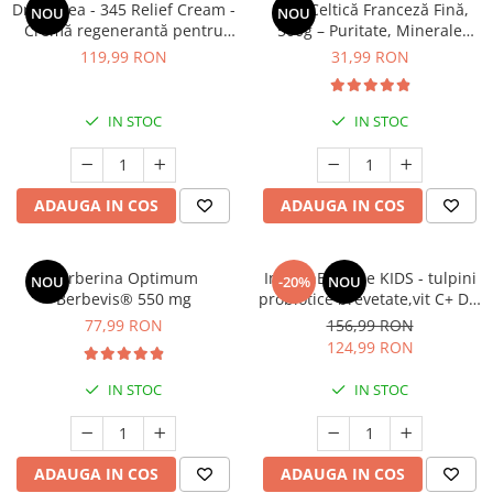
Dr. Althea - 345 Relief Cream -
Sare Celtică Franceză Fină,
NOU
NOU
Cătină
Cremă regenerantă pentru
500g – Puritate, Minerale
Chlorella
față - 50 ml
Marine și Gust Autentic
119,99 RON
31,99 RON
Colina
Electroliti
IN STOC
IN STOC
Produse Apicole
Cacao
ADAUGA IN COS
ADAUGA IN COS
Berberina Optimum
ImmunBalance KIDS - tulpini
NOU
-20%
NOU
Berbevis® 550 mg
probiotice brevetate,vit C+ D3,
entru susținerea
77,99 RON
156,99 RON
microbiomului și a imunității
124,99 RON
IN STOC
IN STOC
ADAUGA IN COS
ADAUGA IN COS