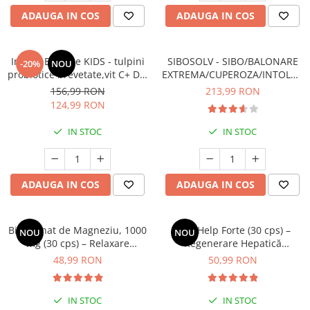
ADAUGA IN COS
ADAUGA IN COS
ImmunBalance KIDS - tulpini
SIBOSOLV - SIBO/BALONARE
-20%
NOU
probiotice brevetate,vit C+ D3,
EXTREMA/CUPEROZA/INTOLERA
entru susținerea
ALIMENTARE
156,99 RON
213,99 RON
microbiomului și a imunității
124,99 RON
IN STOC
IN STOC
ADAUGA IN COS
ADAUGA IN COS
Bisglicinat de Magneziu, 1000
LiverHelp Forte (30 cps) –
NOU
NOU
mg (30 cps) – Relaxare
Regenerare Hepatică
Profundă, Somn Odihnitor și
Avansată, Detoxifiere și
48,99 RON
50,99 RON
Sănătate Musculară
Protecție Antioxidantă
IN STOC
IN STOC