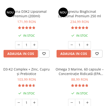
Vitamina D3K2 Lipozomal
Magneziu Bisglicinat
NOU
NOU
Premium (200ml)
Lipozomal Premium 250 ml
171,99 RON
234,99 RON
IN STOC
IN STOC
ADAUGA IN COS
ADAUGA IN COS
D3-K2 Complex + Zinc, Cupru
Omega 3 Marine, 60 capsule –
și Prebiotice
Concentrație Ridicată (EPA
400 mg / DHA 300 mg) pentru
103,99 RON
88,99 RON
Inimă, Creier și Ochi
IN STOC
IN STOC