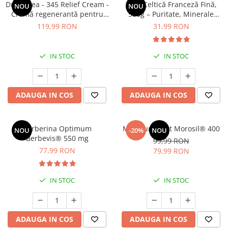
Dr. Althea - 345 Relief Cream -
Sare Celtică Franceză Fină,
NOU
NOU
Cătină
Cremă regenerantă pentru
500g – Puritate, Minerale
Chlorella
față - 50 ml
Marine și Gust Autentic
119,99 RON
31,99 RON
Colina
Electroliti
IN STOC
IN STOC
Produse Apicole
Cacao
ADAUGA IN COS
ADAUGA IN COS
Berberina Optimum
Minceur Boost Morosil® 400
NOU
-20%
NOU
Berbevis® 550 mg
99,99 RON
77,99 RON
79,99 RON
IN STOC
IN STOC
ADAUGA IN COS
ADAUGA IN COS