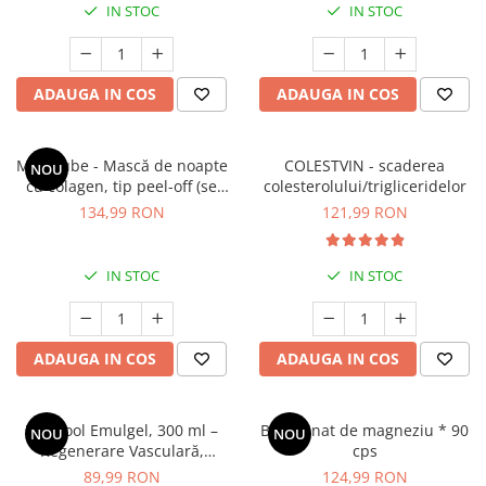
IN STOC
IN STOC
Geluri de duș
L-Carnitina
Scruburi
L-Glutamina
Protecție Solară
Lecitina
ADAUGA IN COS
ADAUGA IN COS
Creme SPF față
Maca
Creme SPF corp
Magneziu
Spray SPF
Medicube - Mască de noapte
COLESTVIN - scaderea
NOU
Miere de Manuka
cu colagen, tip peel-off (se
colesterolului/trigliceridelor
Uleiuri bronzare
îndepărtează prin exfoliere) -
134,99 RON
121,99 RON
After Sun
MSM
Mască de noapte pentru
Acceleratoare bronz
fermitate - 75 ml
Multivitamine
Igienă Personală
IN STOC
IN STOC
Omega
Deodorante
Palmier pitic
Mâini și Unghii
Probiotice
ADAUGA IN COS
ADAUGA IN COS
Creme mâini
Proteine din zer (Whey Protein)
Tratamente unghii
Quercetin
Cosmetice coreene
VariCool Emulgel, 300 ml –
Bisglicinat de magneziu * 90
NOU
NOU
Resveratrol
Regenerare Vasculară,
cps
Beauty of Joseon
Combaterea Varicelor și
89,99 RON
124,99 RON
Scortisoara
PETITFEE