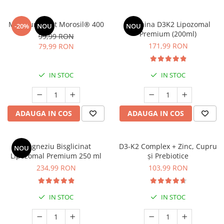
Minceur Boost Morosil® 400
Vitamina D3K2 Lipozomal
-20%
NOU
NOU
Premium (200ml)
99,99 RON
171,99 RON
79,99 RON
IN STOC
IN STOC
ADAUGA IN COS
ADAUGA IN COS
Magneziu Bisglicinat
D3-K2 Complex + Zinc, Cupru
NOU
Lipozomal Premium 250 ml
și Prebiotice
234,99 RON
103,99 RON
IN STOC
IN STOC