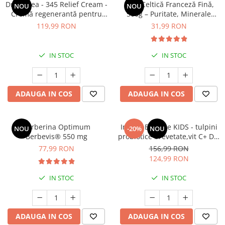
Dr. Althea - 345 Relief Cream -
Sare Celtică Franceză Fină,
NOU
NOU
Cătină
Cremă regenerantă pentru
500g – Puritate, Minerale
Chlorella
față - 50 ml
Marine și Gust Autentic
119,99 RON
31,99 RON
Colina
Electroliti
IN STOC
IN STOC
Produse Apicole
Cacao
ADAUGA IN COS
ADAUGA IN COS
Berberina Optimum
ImmunBalance KIDS - tulpini
NOU
-20%
NOU
Berbevis® 550 mg
probiotice brevetate,vit C+ D3,
entru susținerea
77,99 RON
156,99 RON
microbiomului și a imunității
124,99 RON
IN STOC
IN STOC
ADAUGA IN COS
ADAUGA IN COS