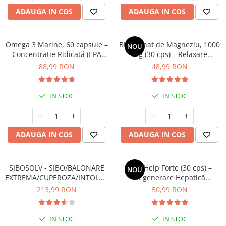
ADAUGA IN COS
ADAUGA IN COS
Omega 3 Marine, 60 capsule –
Bisglicinat de Magneziu, 1000
NOU
Concentrație Ridicată (EPA
mg (30 cps) – Relaxare
400 mg / DHA 300 mg) pentru
Profundă, Somn Odihnitor și
88,99 RON
48,99 RON
Inimă, Creier și Ochi
Sănătate Musculară
IN STOC
IN STOC
ADAUGA IN COS
ADAUGA IN COS
SIBOSOLV - SIBO/BALONARE
LiverHelp Forte (30 cps) –
NOU
EXTREMA/CUPEROZA/INTOLERANTE
Regenerare Hepatică
ALIMENTARE
Avansată, Detoxifiere și
213,99 RON
50,99 RON
Protecție Antioxidantă
IN STOC
IN STOC