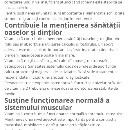
corectarea unui nivel insuficient atunci când schema este stabilită pe
baza analizelor.
Pentru susținerea imunității sunt importante și alimentația echilibrată,
somnul, mișcarea și controlul afecțiunilor existente.
Contribuie la menținerea sănătății
oaselor și dinților
Vitamina D contribuie la menținerea sănătății oaselor și dinților prin
rolul său în absorbția și utilizarea calciului și fosforului. Un aport
adecvat este deosebit de important la vârste înaintate, când riscul
pierderii masei osoase poate fi mai mare.
Vitamina D nu „fixează” singură calciul în oase și nu tratează
osteoporoza. Sănătatea sistemului osos depinde și de aportul de
calciu, proteine și magneziu, de activitatea fizică și de tratamentele
recomandate în cazul unei afecțiuni diagnosticate.
Persoanele cu osteopenie, osteoporoză, fracturi sau niveluri scăzute
de vitamina D trebuie să urmeze doza și monitorizarea stabilite de
medic.
Susține funcționarea normală a
sistemului muscular
Vitamina D contribuie la funcționarea normală a sistemului muscular.
Menținerea unui nivel adecvat este importantă pentru contracția
musculară, mobilitate și desfășurarea activităților zilnice.