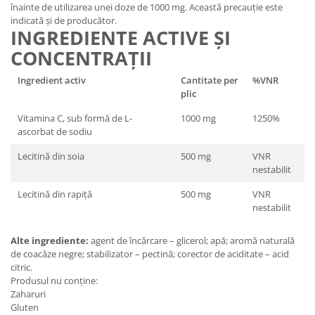
înainte de utilizarea unei doze de 1000 mg. Această precauție este
indicată și de producător.
INGREDIENTE ACTIVE ȘI
CONCENTRAȚII
Ingredient activ
Cantitate per
%VNR
plic
Vitamina C, sub formă de L-
1000 mg
1250%
ascorbat de sodiu
Lecitină din soia
500 mg
VNR
nestabilit
Lecitină din rapiță
500 mg
VNR
nestabilit
Alte ingrediente:
agent de încărcare – glicerol; apă; aromă naturală
de coacăze negre; stabilizator – pectină; corector de aciditate – acid
citric.
Produsul nu conține:
Zaharuri
Gluten