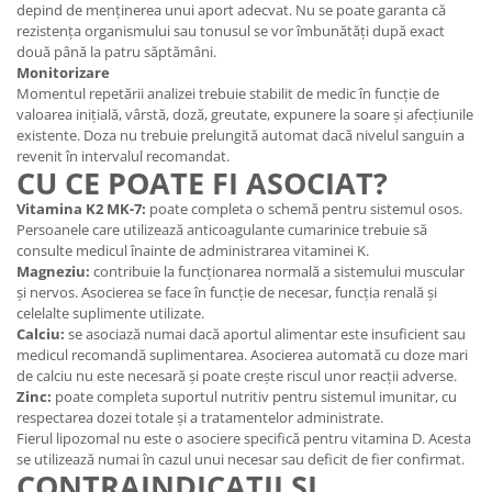
depind de menținerea unui aport adecvat. Nu se poate garanta că
rezistența organismului sau tonusul se vor îmbunătăți după exact
două până la patru săptămâni.
Monitorizare
Momentul repetării analizei trebuie stabilit de medic în funcție de
valoarea inițială, vârstă, doză, greutate, expunere la soare și afecțiunile
existente. Doza nu trebuie prelungită automat dacă nivelul sanguin a
revenit în intervalul recomandat.
CU CE POATE FI ASOCIAT?
Vitamina K2 MK-7:
poate completa o schemă pentru sistemul osos.
Persoanele care utilizează anticoagulante cumarinice trebuie să
consulte medicul înainte de administrarea vitaminei K.
Magneziu:
contribuie la funcționarea normală a sistemului muscular
și nervos. Asocierea se face în funcție de necesar, funcția renală și
celelalte suplimente utilizate.
Calciu:
se asociază numai dacă aportul alimentar este insuficient sau
medicul recomandă suplimentarea. Asocierea automată cu doze mari
de calciu nu este necesară și poate crește riscul unor reacții adverse.
Zinc:
poate completa suportul nutritiv pentru sistemul imunitar, cu
respectarea dozei totale și a tratamentelor administrate.
Fierul lipozomal nu este o asociere specifică pentru vitamina D. Acesta
se utilizează numai în cazul unui necesar sau deficit de fier confirmat.
CONTRAINDICAȚII ȘI