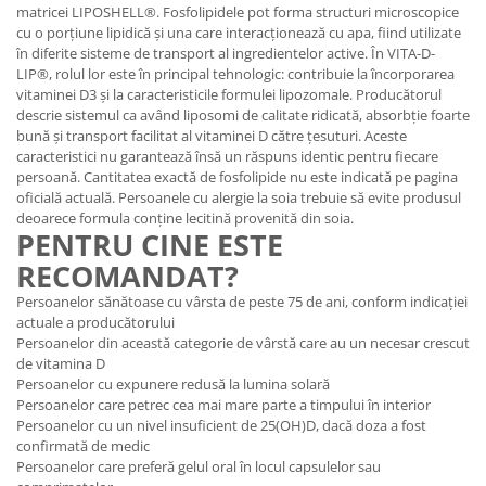
matricei LIPOSHELL®. Fosfolipidele pot forma structuri microscopice
cu o porțiune lipidică și una care interacționează cu apa, fiind utilizate
în diferite sisteme de transport al ingredientelor active. În VITA-D-
LIP®, rolul lor este în principal tehnologic: contribuie la încorporarea
vitaminei D3 și la caracteristicile formulei lipozomale. Producătorul
descrie sistemul ca având liposomi de calitate ridicată, absorbție foarte
bună și transport facilitat al vitaminei D către țesuturi. Aceste
caracteristici nu garantează însă un răspuns identic pentru fiecare
persoană. Cantitatea exactă de fosfolipide nu este indicată pe pagina
oficială actuală. Persoanele cu alergie la soia trebuie să evite produsul
deoarece formula conține lecitină provenită din soia.
PENTRU CINE ESTE
RECOMANDAT?
Persoanelor sănătoase cu vârsta de peste 75 de ani, conform indicației
actuale a producătorului
Persoanelor din această categorie de vârstă care au un necesar crescut
de vitamina D
Persoanelor cu expunere redusă la lumina solară
Persoanelor care petrec cea mai mare parte a timpului în interior
Persoanelor cu un nivel insuficient de 25(OH)D, dacă doza a fost
confirmată de medic
Persoanelor care preferă gelul oral în locul capsulelor sau