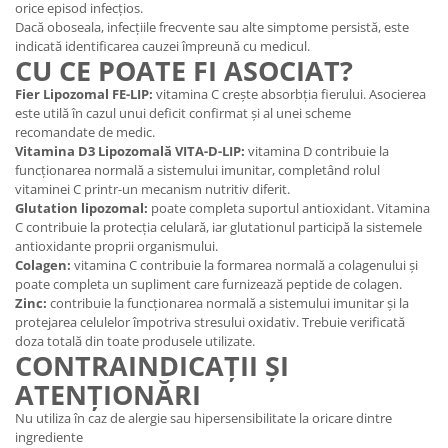
orice episod infecțios.
Dacă oboseala, infecțiile frecvente sau alte simptome persistă, este
indicată identificarea cauzei împreună cu medicul.
CU CE POATE FI ASOCIAT?
Fier Lipozomal FE-LIP:
vitamina C crește absorbția fierului. Asocierea
este utilă în cazul unui deficit confirmat și al unei scheme
recomandate de medic.
Vitamina D3 Lipozomală VITA-D-LIP:
vitamina D contribuie la
funcționarea normală a sistemului imunitar, completând rolul
vitaminei C printr-un mecanism nutritiv diferit.
Glutation lipozomal:
poate completa suportul antioxidant. Vitamina
C contribuie la protecția celulară, iar glutationul participă la sistemele
antioxidante proprii organismului.
Colagen:
vitamina C contribuie la formarea normală a colagenului și
poate completa un supliment care furnizează peptide de colagen.
Zinc:
contribuie la funcționarea normală a sistemului imunitar și la
protejarea celulelor împotriva stresului oxidativ. Trebuie verificată
doza totală din toate produsele utilizate.
CONTRAINDICAȚII ȘI
ATENȚIONĂRI
Nu utiliza în caz de alergie sau hipersensibilitate la oricare dintre
ingrediente