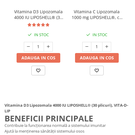
Vitamina D3 Lipozomala
Vitamina C Lipozomala
4000 IU LIPOSHELL® (30
1000 mg LIPOSHELL®, cu
plicuri), VITA-D-LIP
aroma de coacaze (30
plicuri), ASCOLIP
IN STOC
IN STOC
ADAUGA IN COS
ADAUGA IN COS
Vitamina D3 Lipozomala 4000 IU LIPOSHELL® (30 plicuri), VITA-D-
LIP
BENEFICII PRINCIPALE
Contribuie la funcționarea normală a sistemului imunitar
Ajută la menținerea sănătății sistemului osos