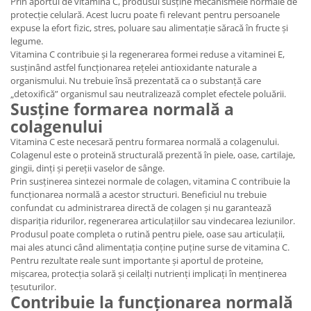
Prin aportul de vitamina C, produsul susține mecanismele normale de
protecție celulară. Acest lucru poate fi relevant pentru persoanele
expuse la efort fizic, stres, poluare sau alimentație săracă în fructe și
legume.
Vitamina C contribuie și la regenerarea formei reduse a vitaminei E,
susținând astfel funcționarea rețelei antioxidante naturale a
organismului. Nu trebuie însă prezentată ca o substanță care
„detoxifică” organismul sau neutralizează complet efectele poluării.
Susține formarea normală a
colagenului
Vitamina C este necesară pentru formarea normală a colagenului.
Colagenul este o proteină structurală prezentă în piele, oase, cartilaje,
gingii, dinți și pereții vaselor de sânge.
Prin susținerea sintezei normale de colagen, vitamina C contribuie la
funcționarea normală a acestor structuri. Beneficiul nu trebuie
confundat cu administrarea directă de colagen și nu garantează
dispariția ridurilor, regenerarea articulațiilor sau vindecarea leziunilor.
Produsul poate completa o rutină pentru piele, oase sau articulații,
mai ales atunci când alimentația conține puține surse de vitamina C.
Pentru rezultate reale sunt importante și aportul de proteine,
mișcarea, protecția solară și ceilalți nutrienți implicați în menținerea
țesuturilor.
Contribuie la funcționarea normală