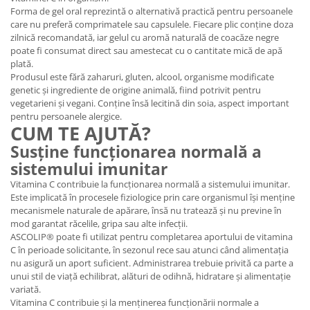
Forma de gel oral reprezintă o alternativă practică pentru persoanele
care nu preferă comprimatele sau capsulele. Fiecare plic conține doza
zilnică recomandată, iar gelul cu aromă naturală de coacăze negre
poate fi consumat direct sau amestecat cu o cantitate mică de apă
plată.
Produsul este fără zaharuri, gluten, alcool, organisme modificate
genetic și ingrediente de origine animală, fiind potrivit pentru
vegetarieni și vegani. Conține însă lecitină din soia, aspect important
pentru persoanele alergice.
CUM TE AJUTĂ?
Susține funcționarea normală a
sistemului imunitar
Vitamina C contribuie la funcționarea normală a sistemului imunitar.
Este implicată în procesele fiziologice prin care organismul își menține
mecanismele naturale de apărare, însă nu tratează și nu previne în
mod garantat răcelile, gripa sau alte infecții.
ASCOLIP® poate fi utilizat pentru completarea aportului de vitamina
C în perioade solicitante, în sezonul rece sau atunci când alimentația
nu asigură un aport suficient. Administrarea trebuie privită ca parte a
unui stil de viață echilibrat, alături de odihnă, hidratare și alimentație
variată.
Vitamina C contribuie și la menținerea funcționării normale a