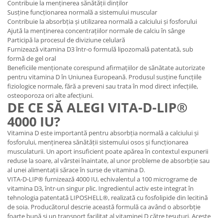
Contribuie la menținerea sănătății dinților
Susține funcționarea normală a sistemului muscular
Contribuie la absorbția și utilizarea normală a calciului și fosforului
Ajută la menținerea concentrațiilor normale de calciu în sânge
Participă la procesul de diviziune celulară
Furnizează vitamina D3 într-o formulă lipozomală patentată, sub
formă de gel oral
Beneficiile menționate corespund afirmațiilor de sănătate autorizate
pentru vitamina D în Uniunea Europeană. Produsul susține funcțiile
fiziologice normale, fără a preveni sau trata în mod direct infecțiile,
osteoporoza ori alte afecțiuni.
DE CE SĂ ALEGI VITA-D-LIP®
4000 IU?
Vitamina D este importantă pentru absorbția normală a calciului și
fosforului, menținerea sănătății sistemului osos și funcționarea
musculaturii. Un aport insuficient poate apărea în contextul expunerii
reduse la soare, al vârstei înaintate, al unor probleme de absorbție sau
al unei alimentații sărace în surse de vitamina D.
VITA-D-LIP® furnizează 4000 IU, echivalentul a 100 micrograme de
vitamina D3, într-un singur plic. Ingredientul activ este integrat în
tehnologia patentată LIPOSHELL®, realizată cu fosfolipide din lecitină
de soia. Producătorul descrie această formulă ca având o absorbție
foarte bună și un transport facilitat al vitaminei D către țesuturi. Aceste