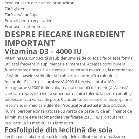
Produsul este declarat de producător:
Fără gluten
Fără zahăr adăugat
Potrivit pentru vegetarieni
Produsul conține soia.
DESPRE FIECARE INGREDIENT
IMPORTANT
Vitamina D3 – 4000 IU
Vitamina D3, cunoscută și sub denumirea de colecalciferol, este forma
utilizată frecvent în suplimentele alimentare. Aceasta contribuie la
funcționarea normală a sistemului imunitar și muscular, la menținerea
sănătății oaselor și dinților și la absorbția normală a calciului și
fosforului. Fiecare plic furnizează 4000 IU, echivalentul a 100
micrograme și 2000% din valoarea nutrițională de referință. Această
cantitate reprezintă limita superioară zilnică tolerabilă pentru adulți și
adolescenți cu vârsta de peste 9 ani, din toate sursele, în absența unei
recomandări medicale diferite. Producătorul actual indică produsul
numai persoanelor sănătoase cu vârsta de peste 75 de ani. Înainte de
administrare este recomandată verificarea 25(OH)D și discutarea
rezultatului cu medicul sau farmacistul.
Fosfolipide din lecitină de soia
Lecitina din soia furnizează fosfolipidele utilizate pentru realizarea