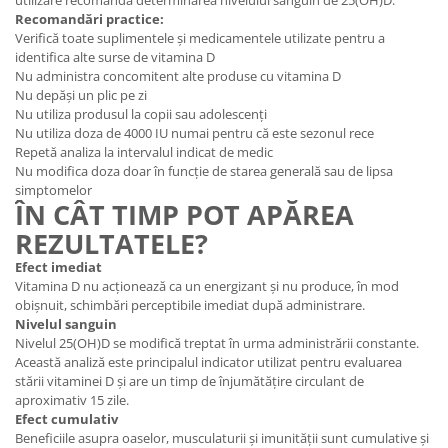
utilizare recomandă determinarea nivelului sanguin de 25(OH)D.
Recomandări practice:
Verifică toate suplimentele și medicamentele utilizate pentru a
identifica alte surse de vitamina D
Nu administra concomitent alte produse cu vitamina D
Nu depăși un plic pe zi
Nu utiliza produsul la copii sau adolescenți
Nu utiliza doza de 4000 IU numai pentru că este sezonul rece
Repetă analiza la intervalul indicat de medic
Nu modifica doza doar în funcție de starea generală sau de lipsa
simptomelor
ÎN CÂT TIMP POT APĂREA
REZULTATELE?
Efect imediat
Vitamina D nu acționează ca un energizant și nu produce, în mod
obișnuit, schimbări perceptibile imediat după administrare.
Nivelul sanguin
Nivelul 25(OH)D se modifică treptat în urma administrării constante.
Această analiză este principalul indicator utilizat pentru evaluarea
stării vitaminei D și are un timp de înjumătățire circulant de
aproximativ 15 zile.
Efect cumulativ
Beneficiile asupra oaselor, musculaturii și imunității sunt cumulative și