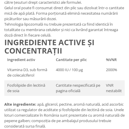
către țesuturi drept caracteristici ale formulei.
Gelul oral poate fi consumat direct din plic sau dizolvat într-o cantitate
mică de apă plată. Forma porționată elimină necesitatea numărării
picăturilor sau măsurării dozei.
Tehnologia lipozomală nu trebuie prezentată ca fiind identică în
totalitate cu membrana celulelor și nici ca livrând garantat întreaga
doză direct în fiecare celulă.
INGREDIENTE ACTIVE ȘI
CONCENTRAȚII
Ingredient activ
Cantitate per plic
%VNR
Vitamina D3, sub formă
4000 IU / 100 µg
2000%
de colecalciferol
Fosfolipide din lecitină
Cantitate nespecificată pe
VNR
de soia
pagina oficială
nestabilit
Alte ingrediente:
apă, glicerol, pectine, aromă naturală, acid ascorbic
utilizat ca regulator de aciditate și fosfolipide din lecitină de soia. Unele
loturi comercializate în România sunt prezentate cu aromă naturală de
pepene galben; compoziția de pe ambalajul produsului trebuie
considerată sursa finală.