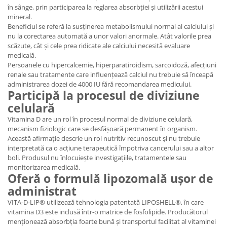
în sânge, prin participarea la reglarea absorbției și utilizării acestui
mineral.
Beneficiul se referă la susținerea metabolismului normal al calciului și
nu la corectarea automată a unor valori anormale. Atât valorile prea
scăzute, cât și cele prea ridicate ale calciului necesită evaluare
medicală.
Persoanele cu hipercalcemie, hiperparatiroidism, sarcoidoză, afecțiuni
renale sau tratamente care influențează calciul nu trebuie să înceapă
administrarea dozei de 4000 IU fără recomandarea medicului.
Participă la procesul de diviziune
celulară
Vitamina D are un rol în procesul normal de diviziune celulară,
mecanism fiziologic care se desfășoară permanent în organism.
Această afirmație descrie un rol nutritiv recunoscut și nu trebuie
interpretată ca o acțiune terapeutică împotriva cancerului sau a altor
boli. Produsul nu înlocuiește investigațiile, tratamentele sau
monitorizarea medicală.
Oferă o formulă lipozomală ușor de
administrat
VITA-D-LIP® utilizează tehnologia patentată LIPOSHELL®, în care
vitamina D3 este inclusă într-o matrice de fosfolipide. Producătorul
menționează absorbția foarte bună și transportul facilitat al vitaminei