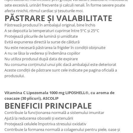
sete excesivă, urinări frecvente și calculi renali. În forme severe poate
afecta rinichii, ritmul cardiac și țesuturile moi.
PĂSTRARE ȘI VALABILITATE
Păstrează produsul în ambalajul original, bine închis
A se depozita la temperaturi cuprinse între 5°C și 25°C
Protejează plicurile de lumină și umiditate
Evită expunerea directă la surse de căldură
Nu este necesară păstrarea la frigider în condiții obișnuite
A nu se lăsa la vederea și îndemâna copiilor
Nu utiliza produsul după data de expirare
Nu consuma conținutul unui plic dacă ambalajul este deteriorat
Aceste condiții de păstrare sunt cele indicate pe pagina oficială a
produsului.
Vitamina C Lipozomala 1000 mg LIPOSHELL®, cu aroma de
coacaze (30 plicuri), ASCOLIP
BENEFICII PRINCIPALE
Contribuie la funcționarea normală a sistemului imunitar
Ajută la reducerea oboselii și extenuării
Protejează celulele împotriva stresului oxidativ
Contribuie la formarea normală a colagenului pentru piele, oase și