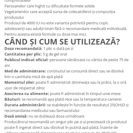
comprimatelor
Persoanelor care înghit cu dificultate formele solide
Vegetarienilor care acceptă sursa de colecalciferol și compoziția
produsului
Produsul de 4000 IU nu este varianta potrivită pentru copii,
adolescenți sau adulții tineri fără o recomandare medicală individuală.
Pentru aceștia există formule cu doze mai mici.
CÂND ȘI CUM SE UTILIZEAZĂ?
Doza recomandată:
1 plic o dată pe zi
Cantitatea per plic:
5 g de gel oral
Publicul indicat oficial:
persoane sănătoase cu vârsta de peste 75 de
ani
Mod de administrare:
conținutul se consumă direct sau se dizolvă
într-o cantitate mică de apă plată
Momentul zilei:
poate fi administrat dimineața sau la prânz, la o oră
ușor de respectat zilnic
Asocierea cu alimente:
poate fi administrat în timpul unei mese
Băuturi:
se recomandă apa plată rece sau la temperatura camerei
Durata administrării:
se stabilește în funcție de rezultatul 25(OH)D și
recomandarea medicului sau farmacistului
Doză omisă:
nu se dublează doza următoare
Producătorul recomandă un singur plic pe zi și precizează că produsul
poate fi ingerat direct sau dizolvat în puțină apă plată. Înainte de