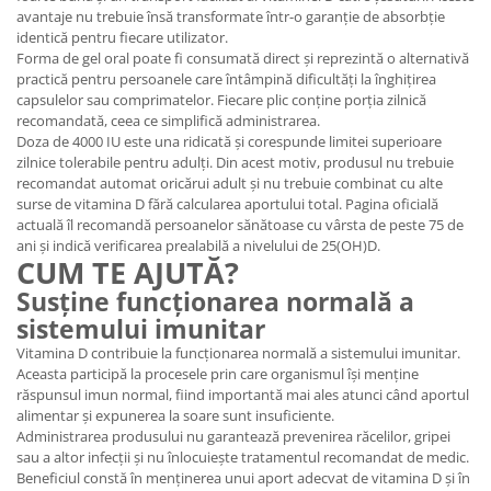
avantaje nu trebuie însă transformate într-o garanție de absorbție
identică pentru fiecare utilizator.
Forma de gel oral poate fi consumată direct și reprezintă o alternativă
practică pentru persoanele care întâmpină dificultăți la înghițirea
capsulelor sau comprimatelor. Fiecare plic conține porția zilnică
recomandată, ceea ce simplifică administrarea.
Doza de 4000 IU este una ridicată și corespunde limitei superioare
zilnice tolerabile pentru adulți. Din acest motiv, produsul nu trebuie
recomandat automat oricărui adult și nu trebuie combinat cu alte
surse de vitamina D fără calcularea aportului total. Pagina oficială
actuală îl recomandă persoanelor sănătoase cu vârsta de peste 75 de
ani și indică verificarea prealabilă a nivelului de 25(OH)D.
CUM TE AJUTĂ?
Susține funcționarea normală a
sistemului imunitar
Vitamina D contribuie la funcționarea normală a sistemului imunitar.
Aceasta participă la procesele prin care organismul își menține
răspunsul imun normal, fiind importantă mai ales atunci când aportul
alimentar și expunerea la soare sunt insuficiente.
Administrarea produsului nu garantează prevenirea răcelilor, gripei
sau a altor infecții și nu înlocuiește tratamentul recomandat de medic.
Beneficiul constă în menținerea unui aport adecvat de vitamina D și în