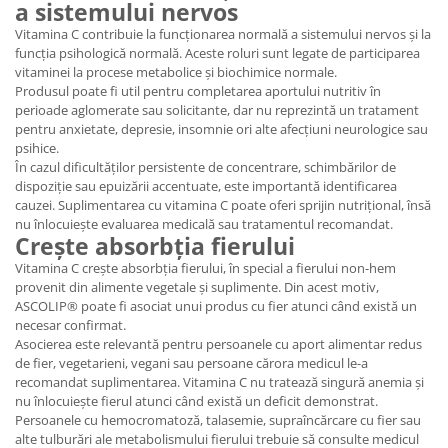
a sistemului nervos
Vitamina C contribuie la funcționarea normală a sistemului nervos și la
funcția psihologică normală. Aceste roluri sunt legate de participarea
vitaminei la procese metabolice și biochimice normale.
Produsul poate fi util pentru completarea aportului nutritiv în
perioade aglomerate sau solicitante, dar nu reprezintă un tratament
pentru anxietate, depresie, insomnie ori alte afecțiuni neurologice sau
psihice.
În cazul dificultăților persistente de concentrare, schimbărilor de
dispoziție sau epuizării accentuate, este importantă identificarea
cauzei. Suplimentarea cu vitamina C poate oferi sprijin nutrițional, însă
nu înlocuiește evaluarea medicală sau tratamentul recomandat.
Crește absorbția fierului
Vitamina C crește absorbția fierului, în special a fierului non-hem
provenit din alimente vegetale și suplimente. Din acest motiv,
ASCOLIP® poate fi asociat unui produs cu fier atunci când există un
necesar confirmat.
Asocierea este relevantă pentru persoanele cu aport alimentar redus
de fier, vegetarieni, vegani sau persoane cărora medicul le-a
recomandat suplimentarea. Vitamina C nu tratează singură anemia și
nu înlocuiește fierul atunci când există un deficit demonstrat.
Persoanele cu hemocromatoză, talasemie, supraîncărcare cu fier sau
alte tulburări ale metabolismului fierului trebuie să consulte medicul