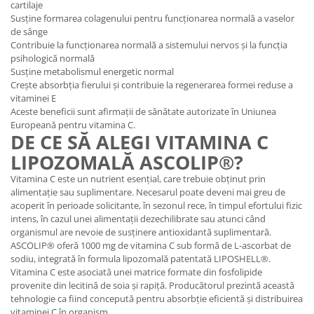
cartilaje
Susține formarea colagenului pentru funcționarea normală a vaselor
de sânge
Contribuie la funcționarea normală a sistemului nervos și la funcția
psihologică normală
Susține metabolismul energetic normal
Crește absorbția fierului și contribuie la regenerarea formei reduse a
vitaminei E
Aceste beneficii sunt afirmații de sănătate autorizate în Uniunea
Europeană pentru vitamina C.
DE CE SĂ ALEGI VITAMINA C
LIPOZOMALĂ ASCOLIP®?
Vitamina C este un nutrient esențial, care trebuie obținut prin
alimentație sau suplimentare. Necesarul poate deveni mai greu de
acoperit în perioade solicitante, în sezonul rece, în timpul efortului fizic
intens, în cazul unei alimentații dezechilibrate sau atunci când
organismul are nevoie de susținere antioxidantă suplimentară.
ASCOLIP® oferă 1000 mg de vitamina C sub formă de L-ascorbat de
sodiu, integrată în formula lipozomală patentată LIPOSHELL®.
Vitamina C este asociată unei matrice formate din fosfolipide
provenite din lecitină de soia și rapiță. Producătorul prezintă această
tehnologie ca fiind concepută pentru absorbție eficientă și distribuirea
vitaminei C în organism.