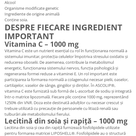
Alcool
Organisme modificate genetic
Ingrediente de origine animală
Conține soia.
DESPRE FIECARE INGREDIENT
IMPORTANT
Vitamina C – 1000 mg
Vitamina C este un nutrient esențial cu rol în funcționarea normală a
sistemului imunitar, protecția celulelor împotriva stresului oxidativ și
reducerea oboselii. De asemenea, contribuie la metabolismul
energetic, funcționarea sistemului nervos, funcția psihologică și
regenerarea formei reduse a vitaminei E. Un rol important este
participarea la formarea normală a colagenului necesar pielii, oaselor,
cartilajelor, vaselor de sânge, gingiilor și dinților. În ASCOLIP®,
vitamina C este furnizată sub formă de L-ascorbat de sodiu și integrată
într-o matrice lipozomală. Fiecare plic conține 1000 mg, reprezentând
1250% din VNR. Doza este destinată adulților cu necesar crescut și
trebuie utilizată cu precauție de persoanele cu litiază renală sau
tulburări ale metabolismului fierului.
Lecitină din soia și rapiță – 1000 mg
Lecitina din soia și cea din rapiță furnizează fosfolipidele utilizate
pentru formarea matricei LIPOSHELL®. Fosfolipidele au o structură