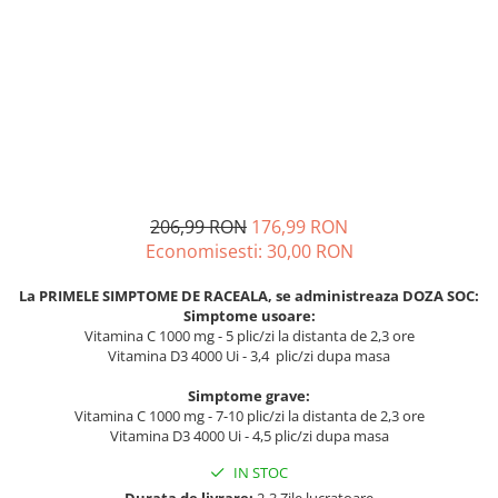
Mary & May
Seleniu
COSRX
Seminte de in
BIODANCE
Silimarina
OOTD
Spirulina
Cettua
Ulei de cocos
Haruharu Wonder
Medicube
Ulei de peste
206,99 RON
176,99 RON
ARIUL
Ulei MCT
Economisesti:
30,00
RON
Dr. Althea
Vitamina A
DELLA BORN
La PRIMELE SIMPTOME DE RACEALA, se administreaza DOZA SOC:
Vitamina B
Simptome usoare:
Vitamina C 1000 mg - 5 plic/zi la distanta de 2,3 ore
Vitamina C
Vitamina D3 4000 Ui - 3,4 plic/zi dupa masa
Vitamina D
Simptome grave:
Vitamina E
Vitamina C 1000 mg - 7-10 plic/zi la distanta de 2,3 ore
Vitamina D3 4000 Ui - 4,5 plic/zi dupa masa
Vitamina K
IN STOC
Zinc