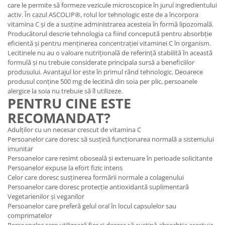
care le permite să formeze vezicule microscopice în jurul ingredientului
activ. În cazul ASCOLIP®, rolul lor tehnologic este de a încorpora
vitamina C și de a susține administrarea acesteia în formă lipozomală.
Producătorul descrie tehnologia ca fiind concepută pentru absorbție
eficientă și pentru menținerea concentrației vitaminei C în organism.
Lecitinele nu au o valoare nutrițională de referință stabilită în această
formulă și nu trebuie considerate principala sursă a beneficiilor
produsului. Avantajul lor este în primul rând tehnologic. Deoarece
produsul conține 500 mg de lecitină din soia per plic, persoanele
alergice la soia nu trebuie să îl utilizeze.
PENTRU CINE ESTE
RECOMANDAT?
Adulților cu un necesar crescut de vitamina C
Persoanelor care doresc să susțină funcționarea normală a sistemului
imunitar
Persoanelor care resimt oboseală și extenuare în perioade solicitante
Persoanelor expuse la efort fizic intens
Celor care doresc susținerea formării normale a colagenului
Persoanelor care doresc protecție antioxidantă suplimentară
Vegetarienilor și veganilor
Persoanelor care preferă gelul oral în locul capsulelor sau
comprimatelor