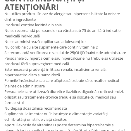
ATENȚIONĂRI
Nu utiliza produsul în caz de alergie sau hipersensibilitate la oricare
dintre ingrediente
Produsul conține lecitină din soia
Nu se recomandă persoanelor cu vârsta sub 75 de ani fără indicație
medicală individuală
Nu se administrează copiilor sau adolescenților
Nu combina cu alte suplimente care conțin vitamina D
Se recomandă verificarea nivelului de 25(OH)D înainte de administrare
Persoanele cu hipercalcemie sau hipercalciurie nu trebuie să utilizeze
produsul fără supraveghere medicală
Este necesară prudență în litiaza renală, insuficiența renală,
hiperparatiroidism și sarcoidoză
Femeile însărcinate sau care alăptează trebuie să consulte medicul
înainte de administrare
Persoanele care utilizează diuretice tiazidice, digoxină, corticosteroizi,
orlistat sau tratamente cronice trebuie să discute cu medicul sau
farmacistul
Nu depăși doza zilnică recomandată
Suplimentul alimentar nu înlocuiește o alimentație variată și
echilibrată și un stil de viață sănătos
Aportul excesiv de vitamina D poate determina hipercalcemie și
hipercalciurie, manifestate prin greață, vărsături, slăbiciune musculară,