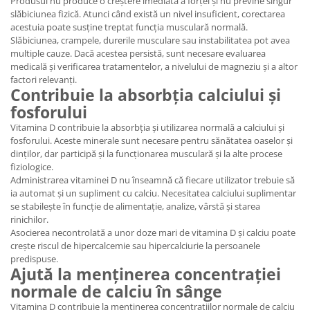
Produsul nu produce o creștere imediată a forței și nu previne singur
slăbiciunea fizică. Atunci când există un nivel insuficient, corectarea
acestuia poate susține treptat funcția musculară normală.
Slăbiciunea, crampele, durerile musculare sau instabilitatea pot avea
multiple cauze. Dacă acestea persistă, sunt necesare evaluarea
medicală și verificarea tratamentelor, a nivelului de magneziu și a altor
factori relevanți.
Contribuie la absorbția calciului și
fosforului
Vitamina D contribuie la absorbția și utilizarea normală a calciului și
fosforului. Aceste minerale sunt necesare pentru sănătatea oaselor și
dinților, dar participă și la funcționarea musculară și la alte procese
fiziologice.
Administrarea vitaminei D nu înseamnă că fiecare utilizator trebuie să
ia automat și un supliment cu calciu. Necesitatea calciului suplimentar
se stabilește în funcție de alimentație, analize, vârstă și starea
rinichilor.
Asocierea necontrolată a unor doze mari de vitamina D și calciu poate
crește riscul de hipercalcemie sau hipercalciurie la persoanele
predispuse.
Ajută la menținerea concentrației
normale de calciu în sânge
Vitamina D contribuie la menținerea concentrațiilor normale de calciu