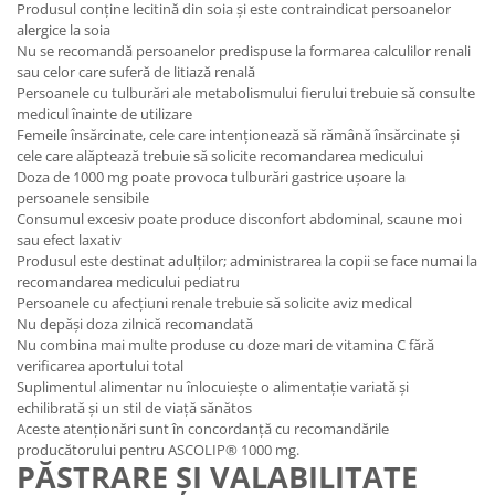
Produsul conține lecitină din soia și este contraindicat persoanelor
alergice la soia
Nu se recomandă persoanelor predispuse la formarea calculilor renali
sau celor care suferă de litiază renală
Persoanele cu tulburări ale metabolismului fierului trebuie să consulte
medicul înainte de utilizare
Femeile însărcinate, cele care intenționează să rămână însărcinate și
cele care alăptează trebuie să solicite recomandarea medicului
Doza de 1000 mg poate provoca tulburări gastrice ușoare la
persoanele sensibile
Consumul excesiv poate produce disconfort abdominal, scaune moi
sau efect laxativ
Produsul este destinat adulților; administrarea la copii se face numai la
recomandarea medicului pediatru
Persoanele cu afecțiuni renale trebuie să solicite aviz medical
Nu depăși doza zilnică recomandată
Nu combina mai multe produse cu doze mari de vitamina C fără
verificarea aportului total
Suplimentul alimentar nu înlocuiește o alimentație variată și
echilibrată și un stil de viață sănătos
Aceste atenționări sunt în concordanță cu recomandările
producătorului pentru ASCOLIP® 1000 mg.
PĂSTRARE ȘI VALABILITATE