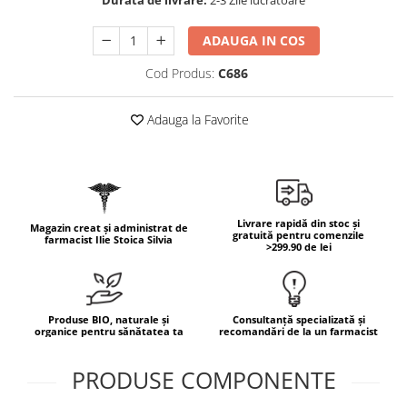
Durata de livrare:
2-3 Zile lucratoare
Cătină
ADAUGA IN COS
Chlorella
Colina
Cod Produs:
C686
Electroliti
Adauga la Favorite
Produse Apicole
Cacao
Livrare rapidă din stoc și
Magazin creat și administrat de
gratuită pentru comenzile
farmacist Ilie Stoica Silvia
>299.90 de lei
Produse BIO, naturale și
Consultanță specializată și
organice pentru sănătatea ta
recomandări de la un farmacist
PRODUSE COMPONENTE