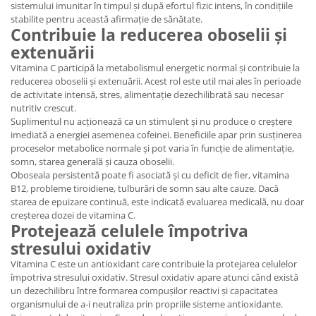
sistemului imunitar în timpul și după efortul fizic intens, în condițiile
stabilite pentru această afirmație de sănătate.
Contribuie la reducerea oboselii și
extenuării
Vitamina C participă la metabolismul energetic normal și contribuie la
reducerea oboselii și extenuării. Acest rol este util mai ales în perioade
de activitate intensă, stres, alimentație dezechilibrată sau necesar
nutritiv crescut.
Suplimentul nu acționează ca un stimulent și nu produce o creștere
imediată a energiei asemenea cofeinei. Beneficiile apar prin susținerea
proceselor metabolice normale și pot varia în funcție de alimentație,
somn, starea generală și cauza oboselii.
Oboseala persistentă poate fi asociată și cu deficit de fier, vitamina
B12, probleme tiroidiene, tulburări de somn sau alte cauze. Dacă
starea de epuizare continuă, este indicată evaluarea medicală, nu doar
creșterea dozei de vitamina C.
Protejează celulele împotriva
stresului oxidativ
Vitamina C este un antioxidant care contribuie la protejarea celulelor
împotriva stresului oxidativ. Stresul oxidativ apare atunci când există
un dezechilibru între formarea compușilor reactivi și capacitatea
organismului de a-i neutraliza prin propriile sisteme antioxidante.