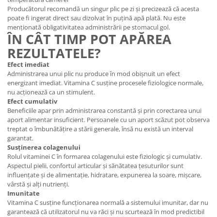
Producătorul recomandă un singur plic pe zi și precizează că acesta
poate fi ingerat direct sau dizolvat în puțină apă plată. Nu este
menționată obligativitatea administrării pe stomacul gol.
ÎN CÂT TIMP POT APĂREA
REZULTATELE?
Efect imediat
Administrarea unui plic nu produce în mod obișnuit un efect
energizant imediat. Vitamina C susține procesele fiziologice normale,
nu acționează ca un stimulent.
Efect cumulativ
Beneficiile apar prin administrarea constantă și prin corectarea unui
aport alimentar insuficient. Persoanele cu un aport scăzut pot observa
treptat o îmbunătățire a stării generale, însă nu există un interval
garantat.
Susținerea colagenului
Rolul vitaminei C în formarea colagenului este fiziologic și cumulativ.
Aspectul pielii, confortul articular și sănătatea țesuturilor sunt
influențate și de alimentație, hidratare, expunerea la soare, mișcare,
vârstă și alți nutrienți.
Imunitate
Vitamina C susține funcționarea normală a sistemului imunitar, dar nu
garantează că utilizatorul nu va răci și nu scurtează în mod predictibil