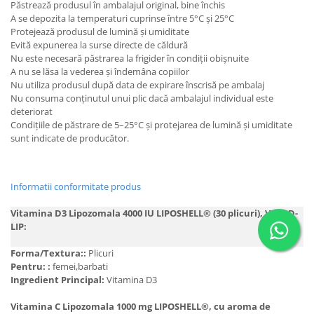
Păstrează produsul în ambalajul original, bine închis
A se depozita la temperaturi cuprinse între 5°C și 25°C
Protejează produsul de lumină și umiditate
Evită expunerea la surse directe de căldură
Nu este necesară păstrarea la frigider în condiții obișnuite
A nu se lăsa la vederea și îndemâna copiilor
Nu utiliza produsul după data de expirare înscrisă pe ambalaj
Nu consuma conținutul unui plic dacă ambalajul individual este
deteriorat
Condițiile de păstrare de 5–25°C și protejarea de lumină și umiditate
sunt indicate de producător.
Informatii conformitate produs
Vitamina D3 Lipozomala 4000 IU LIPOSHELL® (30 plicuri), VITA-D-
LIP:
Forma/Textura::
Plicuri
Pentru: :
femei,barbati
Ingredient Principal:
Vitamina D3
Vitamina C Lipozomala 1000 mg LIPOSHELL®, cu aroma de