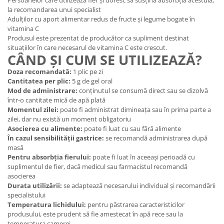
Persoanelor care utilizează fier și doresc să susțină absorbția acestuia,
la recomandarea unui specialist
Adulților cu aport alimentar redus de fructe și legume bogate în
vitamina C
Produsul este prezentat de producător ca supliment destinat
situațiilor în care necesarul de vitamina C este crescut.
CÂND ȘI CUM SE UTILIZEAZĂ?
Doza recomandată:
1 plic pe zi
Cantitatea per plic:
5 g de gel oral
Mod de administrare:
conținutul se consumă direct sau se dizolvă
într-o cantitate mică de apă plată
Momentul zilei:
poate fi administrat dimineața sau în prima parte a
zilei, dar nu există un moment obligatoriu
Asocierea cu alimente:
poate fi luat cu sau fără alimente
În cazul sensibilității gastrice:
se recomandă administrarea după
masă
Pentru absorbția fierului:
poate fi luat în aceeași perioadă cu
suplimentul de fier, dacă medicul sau farmacistul recomandă
asocierea
Durata utilizării:
se adaptează necesarului individual și recomandării
specialistului
Temperatura lichidului:
pentru păstrarea caracteristicilor
produsului, este prudent să fie amestecat în apă rece sau la
temperatura camerei