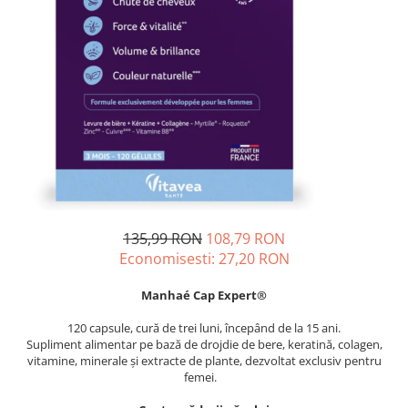
Oase & dinți
Îngrijirea Tenului
Colagen
Zinc Bisglicinat
Piele, păr & unghii
Creme de față
Creatina
Tranzit intestinal
Seruri
Crom
Creme cu SPF
Colesterol & tensiune
Demachiante
Curcumin (Turmeric)
Sănătatea copiilor
Geluri de curățare
Enzime
Performanta sportiva
Ape micelare
Fibre
Sanatate Orala
Tonere
Fier
Alergii
Măști pentru față
Garcinia
Exfoliante
Anti Intepaturi
135,99 RON
108,79 RON
Creme pentru ochi
Ghimbir
Economisesti:
27,20
RON
Balsam buze
Ginkgo biloba
Îngrijirea Corpului
Manhaé Cap Expert®
Ginseng
Creme de corp
120 capsule, cură de trei luni, începând de la 15 ani.
Glucozamina
Supliment alimentar pe bază de drojdie de bere, keratină, colagen,
Loțiuni
vitamine, minerale și extracte de plante, dezvoltat exclusiv pentru
Glutation
Unturi de corp
femei.
L-Arginina
Uleiuri de corp