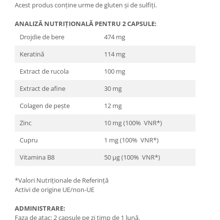
Acest produs conține urme de gluten și de sulfiți.
ANALIZĂ NUTRIȚIONALĂ PENTRU 2 CAPSULE
:
Drojdie de bere
474 mg
Keratină
114 mg
Extract de rucola
100 mg
Extract de afine
30 mg
Colagen de pește
12 mg
Zinc
10 mg (100% VNR*)
Cupru
1 mg (100% VNR*)
Vitamina B8
50 μg (100% VNR*)
*Valori Nutriționale de Referință
Activi de origine UE/non-UE
ADMINISTRARE:
Faza de atac: 2 capsule pe zi timp de 1 lună.