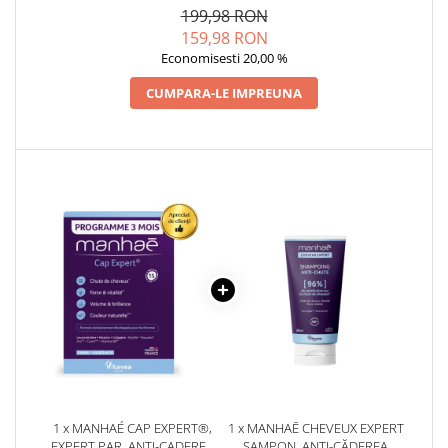
FORTIFIERE * 120 CPS
199,98 RON
Cătină
159,98 RON
Chlorella
Economisesti 20,00 %
Colina
CUMPARA-LE IMPREUNA
Electroliti
Produse Apicole
Cacao
1 x MANHAÉ CAP EXPERT®,
1 x MANHAĒ CHEVEUX EXPERT
EXPERT PAR, ANTI-CADEREA
ȘAMPON, ANTI-CĂDEREA