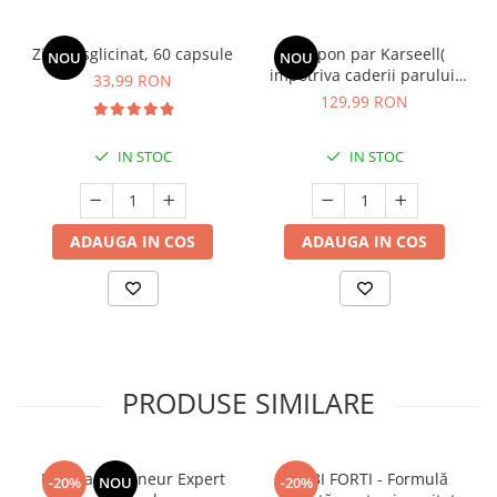
Zinc Bisglicinat, 60 capsule
Sampon par Karseell(
NOU
NOU
impotriva caderii parului,
33,99 RON
pentru toate tipurile de par,
129,99 RON
pentru subtiere si rupere) *
500 ml
IN STOC
IN STOC
ADAUGA IN COS
ADAUGA IN COS
PRODUSE SIMILARE
Manhaē Draineur Expert
BIMBI FORTI - Formulă
-20%
NOU
-20%