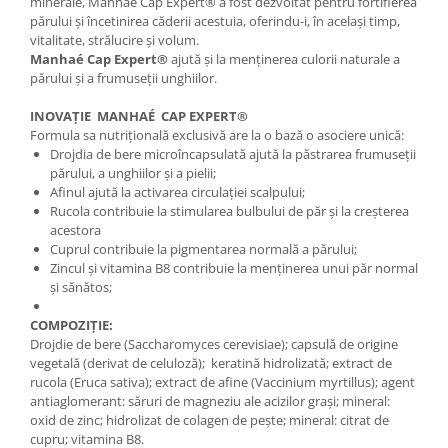
minerale, Manhaé Cap Expert® a fost dezvoltat pentru fortifierea
părului și încetinirea căderii acestuia, oferindu-i, în același timp,
vitalitate, strălucire și volum.
Manhaé Cap Expert®
ajută și la menținerea culorii naturale a
părului și a frumuseții unghiilor.
INOVAȚIE MANHAÉ CAP EXPERT®
Formula sa nutrițională exclusivă are la o bază o asociere unică:
Drojdia de bere microîncapsulată ajută la păstrarea frumuseții
părului, a unghiilor și a pielii;
Afinul ajută la activarea circulației scalpului;
Rucola contribuie la stimularea bulbului de păr și la creșterea
acestora
Cuprul contribuie la pigmentarea normală a părului;
Zincul și vitamina B8 contribuie la menținerea unui păr normal
și sănătos;
COMPOZIȚIE:
Drojdie de bere (Saccharomyces cerevisiae); capsulă de origine
vegetală (derivat de celuloză); keratină hidrolizată; extract de
rucola (Eruca sativa); extract de afine (Vaccinium myrtillus); agent
antiaglomerant: săruri de magneziu ale acizilor grași; mineral:
oxid de zinc; hidrolizat de colagen de pește; mineral: citrat de
cupru; vitamina B8.