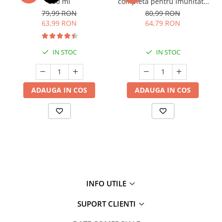
500 ml
completă pentru imunitate
și respirator copii > 3 ani
79,99 RON
80,99 RON
63,99 RON
64,79 RON
IN STOC
IN STOC
ADAUGA IN COS
ADAUGA IN COS
INFO UTILE
SUPORT CLIENTI