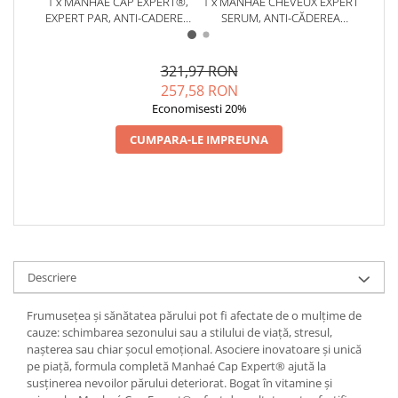
1 x MANHAÉ CAP EXPERT®,
1 x MANHAĒ CHEVEUX EXPERT
1 x M
EXPERT PAR, ANTI-CADEREA
SERUM, ANTI-CĂDEREA
ȘAM
PARULUI, PAR ALB,
PĂRULUI, SER, 50 ML
FORTIFIERE * 120 CPS
321,97 RON
257,58 RON
Economisesti 20%
CUMPARA-LE IMPREUNA
Descriere
Frumusețea și sănătatea părului pot fi afectate de o mulțime de
cauze: schimbarea sezonului sau a stilului de viață, stresul,
nașterea sau chiar șocul emoțional. Asociere inovatoare și unică
pe piață, formula completă Manhaé Cap Expert® ajută la
susținerea nevoilor părului deteriorat. Bogat în vitamine și