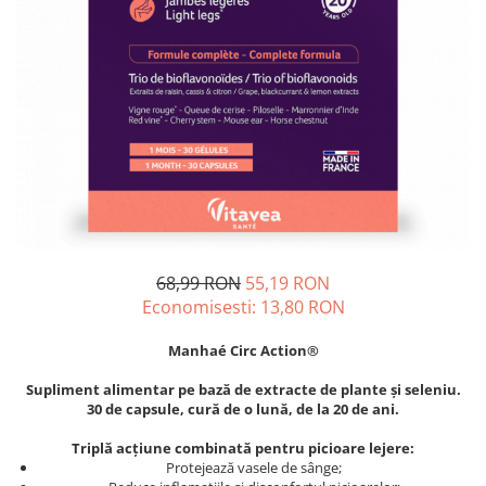
Oase & dinți
Îngrijirea Tenului
Colagen
Zinc Bisglicinat
Piele, păr & unghii
Creme de față
Creatina
Tranzit intestinal
Seruri
Crom
Creme cu SPF
Colesterol & tensiune
Demachiante
Curcumin (Turmeric)
Sănătatea copiilor
Geluri de curățare
Enzime
Performanta sportiva
Ape micelare
Fibre
Sanatate Orala
Tonere
Fier
Alergii
Măști pentru față
Garcinia
Exfoliante
Anti Intepaturi
68,99 RON
55,19 RON
Creme pentru ochi
Ghimbir
Economisesti:
13,80
RON
Balsam buze
Ginkgo biloba
Manhaé Circ Action®
Îngrijirea Corpului
Ginseng
Creme de corp
Supliment alimentar pe bază de extracte de plante și seleniu.
Glucozamina
30 de capsule, cură de o lună, de la 20 de ani.
Loțiuni
Glutation
Unturi de corp
Triplă acțiune combinată pentru picioare lejere:
L-Arginina
Protejează vasele de sânge;
Uleiuri de corp