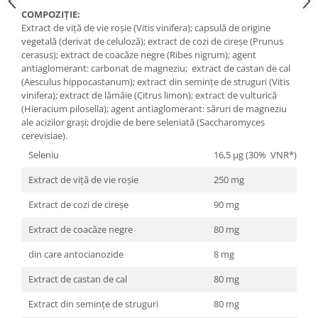
Cătină
COMPOZIȚIE:
Extract de viță de vie roșie (Vitis vinifera); capsulă de origine
Chlorella
vegetală (derivat de celuloză); extract de cozi de cireșe (Prunus
Colina
cerasus); extract de coacăze negre (Ribes nigrum); agent
antiaglomerant: carbonat de magneziu; extract de castan de cal
Electroliti
(Aesculus hippocastanum); extract din semințe de struguri (Vitis
vinifera); extract de lămâie (Citrus limon); extract de vulturică
Produse Apicole
(Hieracium pilosella); agent antiaglomerant: săruri de magneziu
Cacao
ale acizilor grași; drojdie de bere seleniată (Saccharomyces
cerevisiae).
Seleniu
16,5 μg (30% VNR*)
Extract de viță de vie roșie
250 mg
Extract de cozi de cireșe
90 mg
Extract de coacăze negre
80 mg
din care antocianozide
8 mg
Extract de castan de cal
80 mg
Extract din semințe de struguri
80 mg