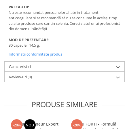
PRECAUȚII:
Nu este recomandat persoanelor aflate în tratament
anticoagulant și se recomandă să nu se consume în același timp
cu alte produse care conțin seleniu. Cereți sfatul unui profesionist
din domeniul sănătății.
MOD DE PREZENTARE:
30 capsule, 14,5 g.
Informatii conformitate produs
Caracteristici
Review-uri
(0)
PRODUSE SIMILARE
Manhaē Draineur Expert
BIMBI FORTI - Formulă
-20%
NOU
-20%