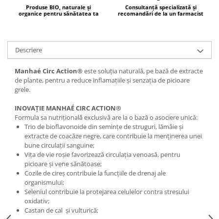
Produse BIO, naturale și
Consultanță specializată și
Mary & May
Seleniu
organice pentru sănătatea ta
recomandări de la un farmacist
COSRX
Seminte de in
BIODANCE
Silimarina
Descriere
OOTD
Spirulina
Cettua
Manhaé Circ Action®
este soluția naturală, pe bază de extracte
Ulei de cocos
Haruharu Wonder
de plante, pentru a reduce inflamațiile și senzația de picioare
Medicube
grele.
Ulei de peste
ARIUL
Ulei MCT
INOVAȚIE MANHAÉ CIRC ACTION®
Dr. Althea
Formula sa nutrițională exclusivă are la o bază o asociere unică:
Vitamina A
DELLA BORN
Trio de bioflavonoide din semințe de struguri, lămâie și
Vitamina B
extracte de coacăze negre, care contribuie la menținerea unei
bune circulații sanguine;
Vitamina C
Vița de vie roșie favorizează circulația venoasă, pentru
picioare și vene sănătoase;
Vitamina D
Cozile de cireș contribuie la funcțiile de drenaj ale
Vitamina E
organismului;
Seleniul contribuie la protejarea celulelor contra stresului
Vitamina K
oxidativ;
Castan de cal și vulturică;
Zinc