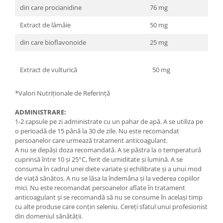
din care procianidine
76 mg
Extract de lămâie
50 mg
din care bioflavonoide
25 mg
Extract de vulturică
50 mg
*Valori Nutriționale de Referință
ADMINISTRARE:
1-2 capsule pe zi administrate cu un pahar de apă. A se utiliza pe
o perioadă de 15 până la 30 de zile. Nu este recomandat
persoanelor care urmează tratament anticoagulant.
A nu se depăși doza recomandată. A se păstra la o temperatură
cuprinsă între 10 și 25°C, ferit de umiditate și lumină. A se
consuma în cadrul unei diete variate și echilibrate și a unui mod
de viață sănătos. A nu se lăsa la îndemâna și la vederea copiilor
mici. Nu este recomandat persoanelor aflate în tratament
anticoagulant și se recomandă să nu se consume în același timp
cu alte produse care conțin seleniu. Cereți sfatul unui profesionist
din domeniul sănătății.