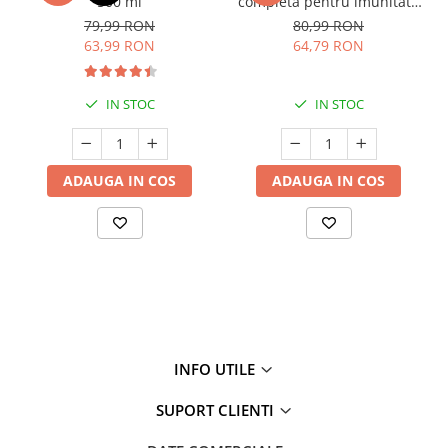
500 ml
completă pentru imunitate
și respirator copii > 3 ani
79,99 RON
80,99 RON
63,99 RON
64,79 RON
IN STOC
IN STOC
ADAUGA IN COS
ADAUGA IN COS
INFO UTILE
SUPORT CLIENTI