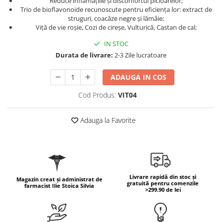
Reduce inflamațiile și disconfortul picioarelor;
Geluri de duș
L-Carnitina
Trio de bioflavonoide recunoscute pentru eficiența lor: extract de
Scruburi
struguri, coacăze negre și lămâie;
L-Glutamina
Viță de vie roșie, Cozi de cireșe, Vulturică, Castan de cal;
Protecție Solară
Lecitina
IN STOC
Creme SPF față
Maca
Durata de livrare:
2-3 Zile lucratoare
Creme SPF corp
Magneziu
Spray SPF
ADAUGA IN COS
Miere de Manuka
Uleiuri bronzare
Cod Produs:
VIT04
After Sun
MSM
Acceleratoare bronz
Multivitamine
Adauga la Favorite
Igienă Personală
Omega
Deodorante
Palmier pitic
Mâini și Unghii
Probiotice
Creme mâini
Proteine din zer (Whey Protein)
Livrare rapidă din stoc și
Magazin creat și administrat de
Tratamente unghii
gratuită pentru comenzile
farmacist Ilie Stoica Silvia
Quercetin
>299.90 de lei
Cosmetice coreene
Resveratrol
Beauty of Joseon
Scortisoara
PETITFEE