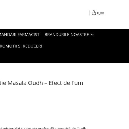
0,00
MANDARI FARMACIST
BRANDURILE NOASTRE
ROMOTII SI REDUCERI
âie Masala Oudh – Efect de Fum
și misterului cu aroma profundă și exotică de Oudh.