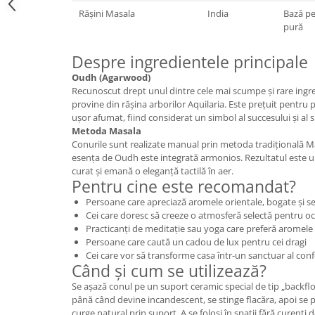
Cătină
Rășini Masala
India
Bază pe
pură
Chlorella
Colina
Despre ingredientele principale
Electroliti
Oudh (Agarwood)
Recunoscut drept unul dintre cele mai scumpe și rare ingr
Produse Apicole
provine din rășina arborilor Aquilaria. Este prețuit pentru
ușor afumat, fiind considerat un simbol al succesului și al spi
Cacao
Metoda Masala
Conurile sunt realizate manual prin metoda tradițională M
esența de Oudh este integrată armonios. Rezultatul este un
curat și emană o eleganță tactilă în aer.
Pentru cine este recomandat?
Persoane care apreciază aromele orientale, bogate și s
Cei care doresc să creeze o atmosferă selectă pentru oca
Practicanți de meditație sau yoga care preferă aromel
Persoane care caută un cadou de lux pentru cei dragi
Cei care vor să transforme casa într-un sanctuar al conf
Când și cum se utilizează?
Se așază conul pe un suport ceramic special de tip „backflo
până când devine incandescent, se stinge flacăra, apoi se
curge natural prin suport. A se folosi în spații fără curenți d