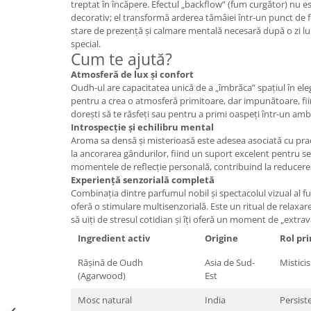
treptat în încăpere. Efectul „backflow” (fum curgător) nu e
Mary & May
decorativ; el transformă arderea tămâiei într-un punct de fo
Seleniu
stare de prezență și calmare mentală necesară după o zi l
COSRX
Seminte de in
special.
BIODANCE
Cum te ajută?
Silimarina
OOTD
Atmosferă de lux și confort
Spirulina
Oudh-ul are capacitatea unică de a „îmbrăca” spațiul în el
Cettua
pentru a crea o atmosferă primitoare, dar impunătoare, fiin
Ulei de cocos
Haruharu Wonder
dorești să te răsfeți sau pentru a primi oaspeți într-un amb
Medicube
Introspecție și echilibru mental
Ulei de peste
Aroma sa densă și misterioasă este adesea asociată cu prac
ARIUL
Ulei MCT
la ancorarea gândurilor, fiind un suport excelent pentru s
Dr. Althea
momentele de reflecție personală, contribuind la reducerea 
Vitamina A
DELLA BORN
Experiență senzorială completă
Vitamina B
Combinația dintre parfumul nobil și spectacolul vizual al f
oferă o stimulare multisenzorială. Este un ritual de relaxare
Vitamina C
să uiți de stresul cotidian și îți oferă un moment de „extrav
Vitamina D
Ingredient activ
Origine
Rol pri
Vitamina E
Rășină de Oudh
Asia de Sud-
Mistici
(Agarwood)
Est
Vitamina K
Zinc
Mosc natural
India
Persist