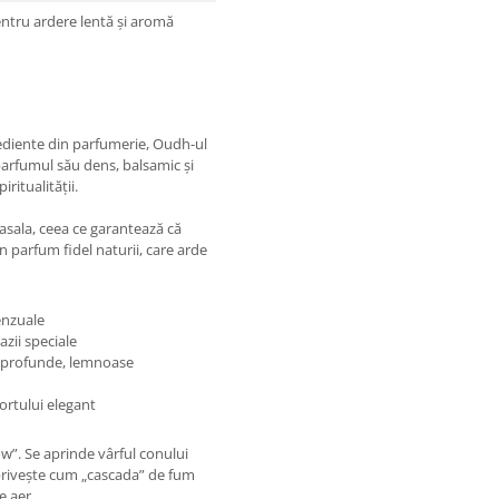
ntru ardere lentă și aromă
ediente din parfumerie, Oudh-ul
 parfumul său dens, balsamic și
ritualității.
asala, ceea ce garantează că
 parfum fidel naturii, care arde
enzuale
zii speciale
e profunde, lemnoase
ortului elegant
w”. Se aprinde vârful conului
 privește cum „cascada” de fum
e aer.