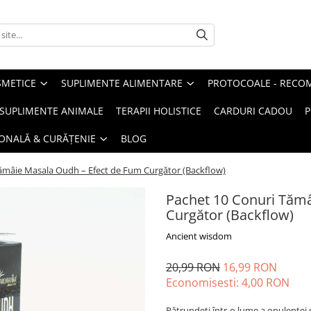
METICE
SUPLIMENTE ALIMENTARE
PROTOCOALE - RECO
I SUPLIMENTE ANIMALE
TERAPII HOLISTICE
CARDURI CADOU
P
SONALĂ & CURĂȚENIE
BLOG
ămâie Masala Oudh – Efect de Fum Curgător (Backflow)
Pachet 10 Conuri Tăm
Curgător (Backflow)
Ancient wisdom
20,99 RON
16,99 RON
Economisesti:
4,00
RON
Pătrundeți într-o lume a opulenței 