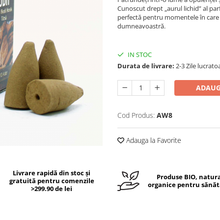
Cunoscut drept „aurul lichid” al pa
perfectă pentru momentele în care d
dumneavoastră.
IN STOC
Durata de livrare:
2-3 Zile lucrato
ADAUG
Cod Produs:
AW8
Adauga la Favorite
Livrare rapidă din stoc și
Produse BIO, natura
gratuită pentru comenzile
organice pentru sănăt
>299.90 de lei