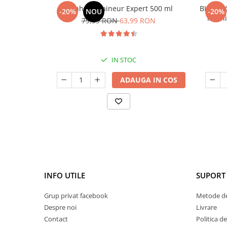
Manhaē Draineur Expert 500 ml
BIMBI F
-20%
NOU
-20%
imunit
79,99 RON
63,99 RON
IN STOC
ADAUGA IN COS
INFO UTILE
SUPORT 
Grup privat facebook
Metode de
Despre noi
Livrare
Contact
Politica d