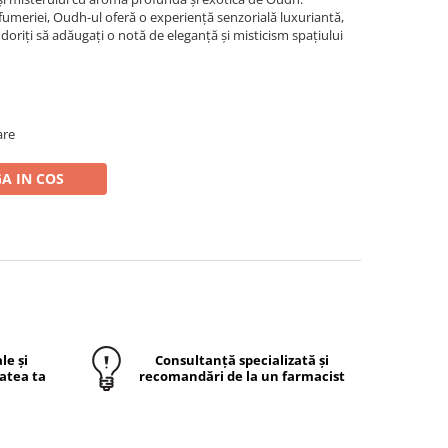
rfumeriei, Oudh-ul oferă o experiență senzorială luxuriantă,
oriți să adăugați o notă de eleganță și misticism spațiului
are
A IN COS
le și
Consultanță specializată și
atea ta
recomandări de la un farmacist