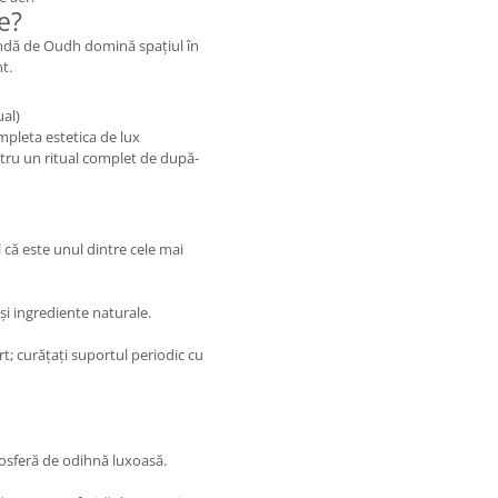
e?
ndă de Oudh domină spațiul în
t.
ual)
pleta estetica de lux
tru un ritual complet de după-
că este unul dintre cele mai
i ingrediente naturale.
t; curățați suportul periodic cu
osferă de odihnă luxoasă.