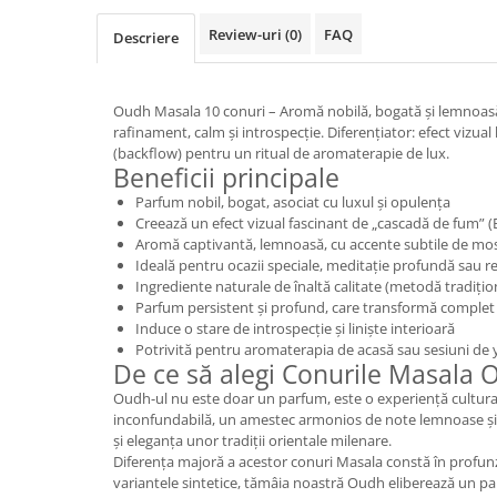
Geluri de duș
L-Carnitina
Review-uri
(0)
FAQ
Descriere
Scruburi
L-Glutamina
Protecție Solară
Lecitina
Creme SPF față
Oudh Masala 10 conuri – Aromă nobilă, bogată și lemnoasă.
Maca
rafinament, calm și introspecție. Diferențiator: efect vizua
Creme SPF corp
Magneziu
(backflow) pentru un ritual de aromaterapie de lux.
Spray SPF
Beneficii principale
Miere de Manuka
Uleiuri bronzare
Parfum nobil, bogat, asociat cu luxul și opulența
After Sun
MSM
Creează un efect vizual fascinant de „cascadă de fum” 
Aromă captivantă, lemnoasă, cu accente subtile de mo
Acceleratoare bronz
Multivitamine
Ideală pentru ocazii speciale, meditație profundă sau r
Igienă Personală
Ingrediente naturale de înaltă calitate (metodă tradiți
Omega
Parfum persistent și profund, care transformă comple
Deodorante
Palmier pitic
Induce o stare de introspecție și liniște interioară
Mâini și Unghii
Potrivită pentru aromaterapia de acasă sau sesiuni de
Probiotice
De ce să alegi Conurile Masala 
Creme mâini
Proteine din zer (Whey Protein)
Oudh-ul nu este doar un parfum, este o experiență cultural
Tratamente unghii
inconfundabilă, un amestec armonios de note lemnoase și 
Quercetin
Cosmetice coreene
și eleganța unor tradiții orientale milenare.
Resveratrol
Diferența majoră a acestor conuri Masala constă în profu
Beauty of Joseon
variantele sintetice, tămâia noastră Oudh eliberează un p
Scortisoara
PETITFEE