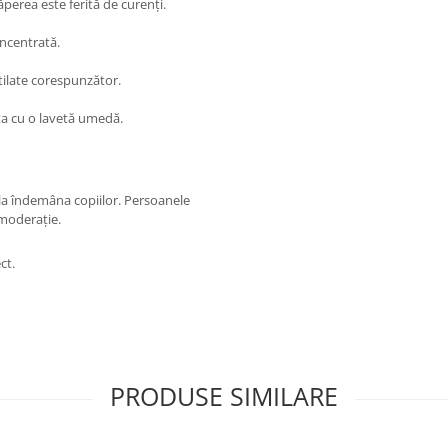
ăperea este ferită de curenți.
oncentrată.
ntilate corespunzător.
ța cu o lavetă umedă.
 la îndemâna copiilor. Persoanele
 moderație.
ct.
PRODUSE SIMILARE