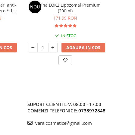
r, anti-
Vitamina D3K2 Lipozomal Premium
ImmunBalan
NOU
-20%
iere * 120
(200ml)
brevetate
micro
N
171,99 RON
15
IN STOC
N COS
ADAUGA IN COS
SUPORT CLIENTI
L-V: 08:00 - 17:00
COMENZI TELEFONICE:
0738972848
vara.cosmetice@gmail.com