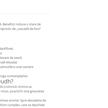
 Beneficii: induce o stare de
l hipnotic de „cascadă de fum”
(Backflow)
sc
elaxare de seară
onală Masala)
t atmosfera unei camere
 yoga contemplative
Oudh?
ă și istorică. Aroma sa
mosc, poartă în sine greutatea
nzimea aromei. Spre deosebire de
arfum complex, care se deschide