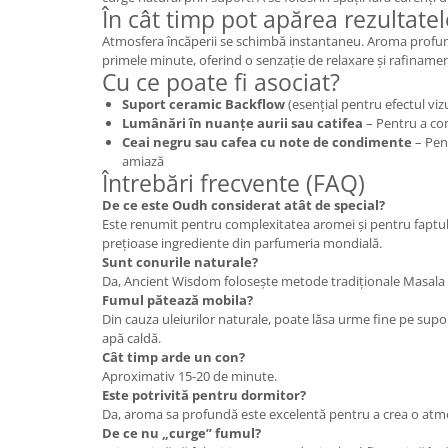
În cât timp pot apărea rezultatel
Atmosfera încăperii se schimbă instantaneu. Aroma profu
primele minute, oferind o senzație de relaxare și rafinamen
Cu ce poate fi asociat?
Suport ceramic Backflow
(esențial pentru efectul viz
Lumânări în nuanțe aurii sau catifea
– Pentru a com
Ceai negru sau cafea cu note de condimente
– Pen
amiază
Întrebări frecvente (FAQ)
De ce este Oudh considerat atât de special?
Este renumit pentru complexitatea aromei și pentru faptul 
prețioase ingrediente din parfumeria mondială.
Sunt conurile naturale?
Da, Ancient Wisdom folosește metode tradiționale Masala ș
Fumul pătează mobila?
Din cauza uleiurilor naturale, poate lăsa urme fine pe supor
apă caldă.
Cât timp arde un con?
Aproximativ 15-20 de minute.
Este potrivită pentru dormitor?
Da, aroma sa profundă este excelentă pentru a crea o atm
De ce nu „curge” fumul?