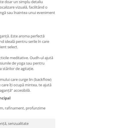
ste doar un simplu detaliu
calizare vizuală, facilitând o
ungă sau înaintea unui eveniment
eganță. Este aroma perfectă
d ideală pentru serile în care
ient select.
ticile meditative. Oudh-ul ajută
esiunile de yoga sau pentru
stărilor de agitație.
umului care curge lin (backflow)
 care îți ocupă mintea, te ajută
aganță” accesibilă.
ncipal
sm, rafinament, profunzime
ență, senzualitate