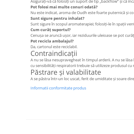
Asigurați-vă că folosiți un suport de tip „backflow” și că înc
Pot folosi mai multe conuri odată?
Nu este indicat, aroma de Oudh este foarte puternică și c
Sunt sigure pentru inhalat?
Sunt sigure în scopul aromaterapiei; folosiți-le în spații ve
Cum curăț suportul?
Cenușa se aruncă ușor, iar reziduurile uleioase se pot cură
Pot recicla ambalajul?
Da, cartonul este reciclabil.
Contraindicații
A nu se lăsa nesupravegheat în timpul arderii. A nu se lăsa
cu sensibilități respiratorii trebuie să utilizeze produsul cu
Păstrare și valabilitate
A se păstra într-un loc uscat, ferit de umiditate și soare dire
Informatii conformitate produs