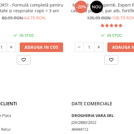
ORTI - Formulă completă pentru
Manhaé Cap Expert®, Expert Pa
-20%
NOU
ate și respirator copii > 3 ani
caderea parului, par alb, fortif
cps
80,99 RON
64,79 RON
135,99 RON
108,79 RO
IN STOC
IN STOC
ADAUGA IN COS
ADAUGA I
CLIENTI
DATE COMERCIALE
 Plata
DROGHERIA VARA SRL
J29/2880/2022
e Retur
46944112