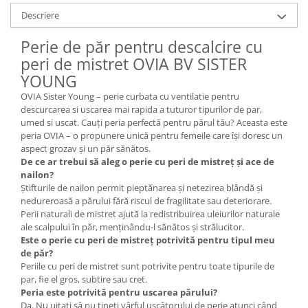
Cătină
Descriere
Chlorella
Perie de păr pentru descalcire cu
Colina
peri de mistret OVIA BV SISTER
Electroliti
YOUNG
Produse Apicole
OVIA Sister Young – perie curbata cu ventilatie pentru
descurcarea si uscarea mai rapida a tuturor tipurilor de par,
Cacao
umed si uscat. Cauți peria perfectă pentru părul tău? Aceasta este
peria OVIA – o propunere unică pentru femeile care își doresc un
aspect grozav și un păr sănătos.
De ce ar trebui să aleg o perie cu peri de mistreț și ace de
nailon?
Știfturile de nailon permit pieptănarea și netezirea blândă și
nedureroasă a părului fără riscul de fragilitate sau deteriorare.
Perii naturali de mistret ajută la redistribuirea uleiurilor naturale
ale scalpului în păr, menținându-l sănătos și strălucitor.
Este o perie cu peri de mistreț potrivită pentru tipul meu
de păr?
Periile cu peri de mistret sunt potrivite pentru toate tipurile de
par, fie el gros, subtire sau cret.
Peria este potrivită pentru uscarea părului?
Da. Nu uitați să nu țineți vârful uscătorului de perie atunci când