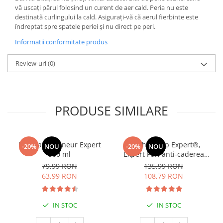
vă uscați părul folosind un curent de aer cald. Peria nu este
destinată curlingului la cald. Asigurați-vă că aerul fierbinte este
îndreptat spre spatele periei și nu direct pe peri.
Informatii conformitate produs
Review-uri
(0)
PRODUSE SIMILARE
Manhaē Draineur Expert
Manhaé Cap Expert®,
-20%
NOU
-20%
NOU
500 ml
Expert Par, anti-caderea
parului, par alb, fortifiere *
79,99 RON
135,99 RON
120 cps
63,99 RON
108,79 RON
IN STOC
IN STOC