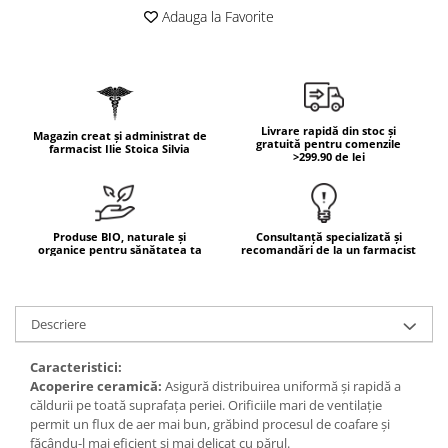
Geluri de duș
L-Carnitina
Adauga la Favorite
Scruburi
L-Glutamina
Protecție Solară
Lecitina
Creme SPF față
Maca
Creme SPF corp
Livrare rapidă din stoc și
Magneziu
Magazin creat și administrat de
gratuită pentru comenzile
Spray SPF
farmacist Ilie Stoica Silvia
>299.90 de lei
Miere de Manuka
Uleiuri bronzare
After Sun
MSM
Acceleratoare bronz
Multivitamine
Produse BIO, naturale și
Consultanță specializată și
Igienă Personală
organice pentru sănătatea ta
recomandări de la un farmacist
Omega
Deodorante
Palmier pitic
Mâini și Unghii
Probiotice
Descriere
Creme mâini
Proteine din zer (Whey Protein)
Tratamente unghii
Caracteristici:
Quercetin
Acoperire ceramică:
Asigură distribuirea uniformă și rapidă a
Cosmetice coreene
căldurii pe toată suprafața periei. Orificiile mari de ventilație
Resveratrol
Beauty of Joseon
permit un flux de aer mai bun, grăbind procesul de coafare și
făcându-l mai eficient și mai delicat cu părul.
Scortisoara
PETITFEE