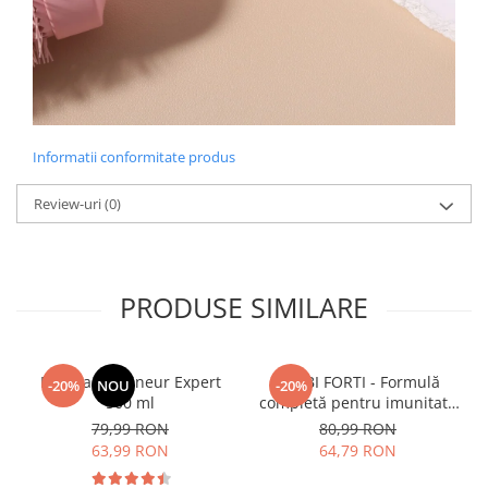
Informatii conformitate produs
Review-uri
(0)
PRODUSE SIMILARE
Manhaē Draineur Expert
BIMBI FORTI - Formulă
-20%
NOU
-20%
500 ml
completă pentru imunitate
și respirator copii > 3 ani
79,99 RON
80,99 RON
63,99 RON
64,79 RON