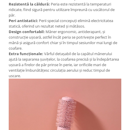
Rezistentă la căldură:
Peria este rezistentă la temperaturi
Mary & May
Seleniu
ridicate, fiind sigură pentru utilizare împreună cu uscătorul de
COSRX
păr.
Seminte de in
Peri antistatici:
Perii special concepuți elimină electricitatea
BIODANCE
statică, oferind un rezultat neted și mătăsos.
Silimarina
OOTD
Design confortabil:
Mâner ergonomic, antiderapant, și
Spirulina
construcție ușoară, astfel încât peria se potrivește perfect în
Cettua
mână și asigură confort chiar și în timpul sesiunilor mai lungi de
Ulei de cocos
Haruharu Wonder
coafare.
Medicube
Ulei de peste
Extra funcționale:
Vârful detașabil de la capătul mânerului
ajută la separarea șuvițelor, la coafarea precisă și la îndepărtarea
ARIUL
Ulei MCT
ușoară a firelor de păr prinse în perie, iar orificiile mari de
Dr. Althea
ventilație îmbunătățesc circulația aerului și reduc timpul de
Vitamina A
DELLA BORN
uscare.
Vitamina B
Vitamina C
Vitamina D
Vitamina E
Vitamina K
Zinc