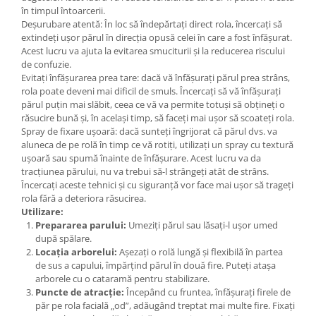
în timpul întoarcerii.
Mary & May
Seleniu
Deșurubare atentă: În loc să îndepărtați direct rola, încercați să
COSRX
extindeți ușor părul în direcția opusă celei în care a fost înfășurat.
Seminte de in
Acest lucru va ajuta la evitarea smuciturii și la reducerea riscului
BIODANCE
Silimarina
de confuzie.
OOTD
Evitați înfășurarea prea tare: dacă vă înfășurați părul prea strâns,
Spirulina
Cettua
rola poate deveni mai dificil de smuls. Încercați să vă înfășurați
părul puțin mai slăbit, ceea ce vă va permite totuși să obțineți o
Ulei de cocos
Haruharu Wonder
răsucire bună și, în același timp, să faceți mai ușor să scoateți rola.
Medicube
Ulei de peste
Spray de fixare ușoară: dacă sunteți îngrijorat că părul dvs. va
aluneca de pe rolă în timp ce vă rotiți, utilizați un spray cu textură
ARIUL
Ulei MCT
ușoară sau spumă înainte de înfășurare. Acest lucru va da
Dr. Althea
tracțiunea părului, nu va trebui să-l strângeți atât de strâns.
Vitamina A
DELLA BORN
Încercați aceste tehnici și cu siguranță vor face mai ușor să trageți
Vitamina B
rola fără a deteriora răsucirea.
Utilizare:
Vitamina C
Prepararea parului:
Umeziți părul sau lăsați-l ușor umed
după spălare.
Vitamina D
Locația arborelui:
Așezați o rolă lungă și flexibilă în partea
Vitamina E
de sus a capului, împărțind părul în două fire. Puteți atașa
arborele cu o cataramă pentru stabilizare.
Vitamina K
Puncte de atracție:
Începând cu fruntea, înfășurați firele de
Zinc
păr pe rola facială „od”, adăugând treptat mai multe fire. Fixați