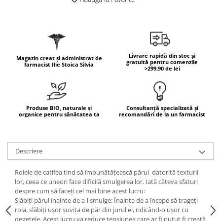
Geluri de duș
L-Carnitina
Scruburi
L-Glutamina
Protecție Solară
Lecitina
Creme SPF față
Maca
Livrare rapidă din stoc și
Magazin creat și administrat de
Creme SPF corp
gratuită pentru comenzile
farmacist Ilie Stoica Silvia
Magneziu
>299.90 de lei
Spray SPF
Miere de Manuka
Uleiuri bronzare
After Sun
MSM
Produse BIO, naturale și
Consultanță specializată și
Acceleratoare bronz
Multivitamine
organice pentru sănătatea ta
recomandări de la un farmacist
Igienă Personală
Omega
Deodorante
Palmier pitic
Descriere
Mâini și Unghii
Probiotice
Creme mâini
Rolele de catifea tind să îmbunătățească părul datorită texturii
Proteine din zer (Whey Protein)
Tratamente unghii
lor, ceea ce uneori face dificilă smulgerea lor. Iată câteva sfaturi
Quercetin
despre cum să faceți cel mai bine acest lucru:
Cosmetice coreene
Slăbiți părul înainte de a-l smulge: Înainte de a începe să trageți
Resveratrol
Beauty of Joseon
rola, slăbiți ușor șuvița de păr din jurul ei, ridicând-o ușor cu
degetele. Acest lucru va reduce tensiunea care ar fi putut fi creată
Scortisoara
PETITFEE