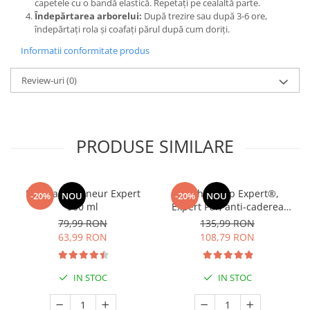
capetele cu o bandă elastică. Repetați pe cealaltă parte.
Cătină
Îndepărtarea arborelui:
După trezire sau după 3-6 ore,
îndepărtați rola și coafați părul după cum doriți.
Chlorella
Informatii conformitate produs
Colina
Electroliti
Review-uri
(0)
Produse Apicole
Cacao
PRODUSE SIMILARE
Manhaē Draineur Expert
Manhaé Cap Expert®,
-20%
NOU
-20%
NOU
500 ml
Expert Par, anti-caderea
parului, par alb, fortifiere *
79,99 RON
135,99 RON
120 cps
63,99 RON
108,79 RON
IN STOC
IN STOC