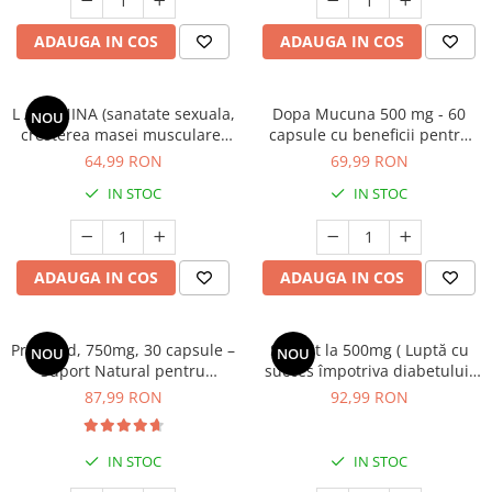
Geluri de duș
L-Carnitina
Scruburi
ADAUGA IN COS
ADAUGA IN COS
L-Glutamina
Protecție Solară
Lecitina
Creme SPF față
L ARGININA (sanatate sexuala,
Dopa Mucuna 500 mg - 60
Maca
NOU
Creme SPF corp
cresterea masei musculare,
capsule cu beneficii pentru
Magneziu
detox ficat) * 60 cps
buna dispoziție, funcțiile
Spray SPF
64,99 RON
69,99 RON
cognitive și performanța
Miere de Manuka
Uleiuri bronzare
IN STOC
IN STOC
sexuală | Bio Hacking
After Sun
MSM
Acceleratoare bronz
Multivitamine
Igienă Personală
ADAUGA IN COS
ADAUGA IN COS
Omega
Deodorante
Palmier pitic
Mâini și Unghii
ProstiAid, 750mg, 30 capsule –
Shilajit la 500mg ( Luptă cu
Probiotice
NOU
NOU
Suport Natural pentru
succes împotriva diabetului,
Creme mâini
Proteine din zer (Whey Protein)
Prostată Sănătoasă și Urinare
infecțiilor urinare, impotenței,
87,99 RON
92,99 RON
Tratamente unghii
Normală
obezității, îmbătrânirii
Quercetin
Cosmetice coreene
premature și bolilor cronice.)
* 60 cps
Resveratrol
IN STOC
IN STOC
Beauty of Joseon
Scortisoara
PETITFEE