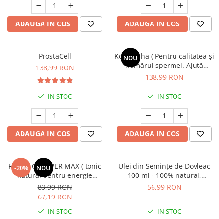
Mary & May
Seleniu
ADAUGA IN COS
ADAUGA IN COS
COSRX
Seminte de in
BIODANCE
Silimarina
OOTD
ProstaCell
Kokilaksha ( Pentru calitatea și
NOU
Spirulina
Cettua
numărul spermei. Ajută
138,99 RON
bărbatul să producă
Ulei de cocos
Haruharu Wonder
138,99 RON
spermatozoizi de succes) *
Medicube
Ulei de peste
60cps
IN STOC
IN STOC
ARIUL
Ulei MCT
Dr. Althea
Vitamina A
DELLA BORN
ADAUGA IN COS
ADAUGA IN COS
Vitamina B
Vitamina C
Vitamina D
FORCE G POWER MAX ( tonic
Ulei din Semințe de Dovleac
-20%
NOU
natural pentru energie
100 ml - 100% natural,
Vitamina E
imediată ) * 10 Fiole
nerafinat, proaspăt și presat
83,99 RON
56,99 RON
la rece
Vitamina K
67,19 RON
Zinc
IN STOC
IN STOC