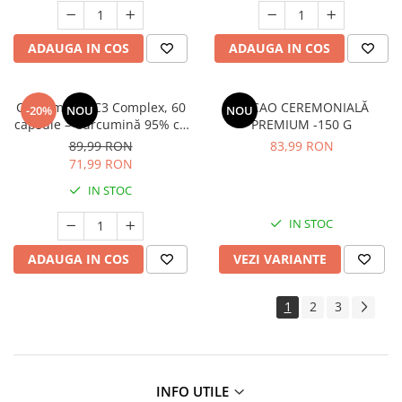
ADAUGA IN COS
ADAUGA IN COS
Curcumin95 C3 Complex, 60
CACAO CEREMONIALĂ
-20%
NOU
NOU
capsule – Curcumină 95% cu
PREMIUM -150 G
Piperină pentru Antioxidanți,
89,99 RON
83,99 RON
Articulații și Imunitate
71,99 RON
IN STOC
IN STOC
ADAUGA IN COS
VEZI VARIANTE
1
2
3
INFO UTILE