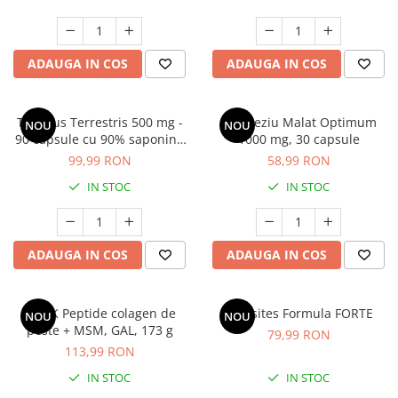
ADAUGA IN COS
ADAUGA IN COS
Tribulus Terrestris 500 mg -
Magneziu Malat Optimum
NOU
NOU
90 capsule cu 90% saponine
1000 mg, 30 capsule
pentru vitalitate, libidou și
99,99 RON
58,99 RON
performanță fizică
IN STOC
IN STOC
ADAUGA IN COS
ADAUGA IN COS
TITOK Peptide colagen de
Parasites Formula FORTE
NOU
NOU
peste + MSM, GAL, 173 g
79,99 RON
113,99 RON
IN STOC
IN STOC