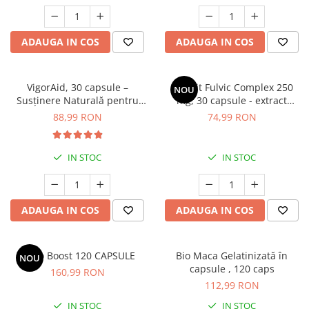
Cătină
Chlorella
ADAUGA IN COS
ADAUGA IN COS
Colina
Electroliti
VigorAid, 30 capsule –
Shilajit Fulvic Complex 250
NOU
Produse Apicole
Susținere Naturală pentru
mg, 30 capsule - extract
Potență, Energie și Vitalitate
purificat PrimaVie® cu acid
88,99 RON
74,99 RON
Cacao
Masculină
fulvic
IN STOC
IN STOC
ADAUGA IN COS
ADAUGA IN COS
Testo Boost 120 CAPSULE
Bio Maca Gelatinizată în
NOU
capsule , 120 caps
160,99 RON
112,99 RON
IN STOC
IN STOC