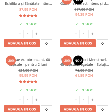
Echilibru și Sănătate Intimă
Gummies ( Efect intens și de
Feminină
durată asupra simptomelor
87,99 RON
117,99 RON
din perioadele de peri-
94,39 RON
menopauză și menopauză.) *
60 jeleuri
IN STOC
IN STOC
ADAUGA IN COS
ADAUGA IN COS
Manhae Autobronzant, 60
Manhaē Confort Menstruel,
-20%
-20%
NOU
capsule - pentru 2 luni
45 capsule vegetale – Soluția
Naturală pentru un Ciclu fără
124,99 RON
76,99 RON
Dureri
99,99 RON
61,59 RON
IN STOC
IN STOC
ADAUGA IN COS
ADAUGA IN COS