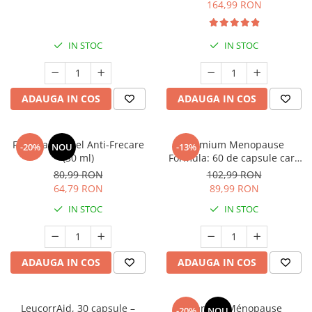
țesutului matern în timpul
164,99 RON
sarcinii) * 90 cps
IN STOC
IN STOC
ADAUGA IN COS
ADAUGA IN COS
Filmocare® Gel Anti-Frecare
Premium Menopause
-20%
NOU
-13%
(30 ml)
Formula: 60 de capsule care
diminueaza simptomele
80,99 RON
102,99 RON
menopauzei si asigura
64,79 RON
89,99 RON
echilibrul hormonal
IN STOC
IN STOC
ADAUGA IN COS
ADAUGA IN COS
LeucorrAid, 30 capsule –
Manhaé Ménopause
-20%
NOU