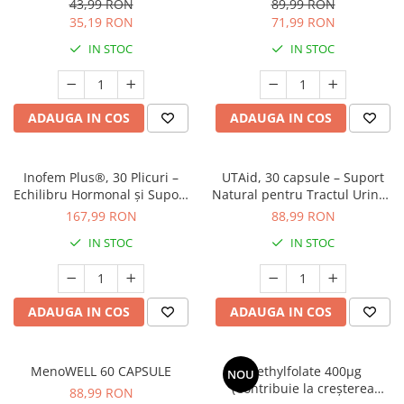
43,99 RON
89,99 RON
Cătină
Energie și Echilibru Mental
Glicemic și Sănătatea Ficatului
35,19 RON
71,99 RON
Chlorella
IN STOC
IN STOC
Colina
Electroliti
ADAUGA IN COS
ADAUGA IN COS
Produse Apicole
Cacao
Inofem Plus®, 30 Plicuri –
UTAid, 30 capsule – Suport
Echilibru Hormonal și Suport
Natural pentru Tractul Urinar,
pentru Perimenopauză
Cistită și Uretrită
167,99 RON
88,99 RON
IN STOC
IN STOC
ADAUGA IN COS
ADAUGA IN COS
MenoWELL 60 CAPSULE
Methylfolate 400µg
NOU
(Contribuie la creșterea
88,99 RON