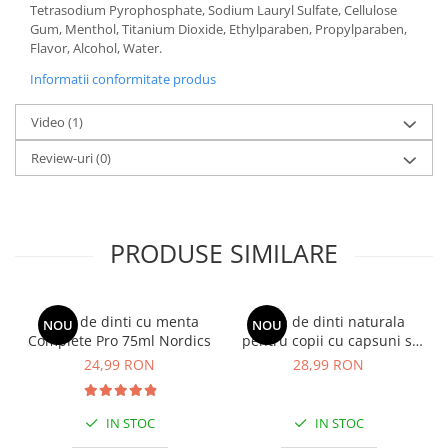
Tetrasodium Pyrophosphate, Sodium Lauryl Sulfate, Cellulose
Gum, Menthol, Titanium Dioxide, Ethylparaben, Propylparaben,
Flavor, Alcohol, Water.
Informatii conformitate produs
Video
(1)
Review-uri
(0)
PRODUSE SIMILARE
Pasta de dinti cu menta
Pasta de dinti naturala
NOU
NOU
Complete Pro 75ml Nordics
pentru copii cu capsuni si
probiotice 50ml Nordics
24,99 RON
28,99 RON
IN STOC
IN STOC