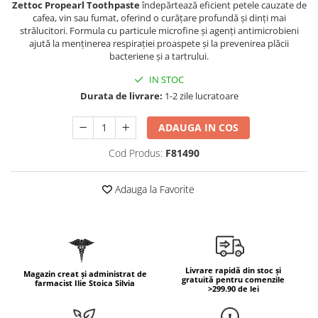
Zettoc Propearl Toothpaste
îndepărtează eficient petele cauzate de
Geluri de duș
L-Carnitina
cafea, vin sau fumat, oferind o curățare profundă și dinți mai
Scruburi
L-Glutamina
strălucitori. Formula cu particule microfine și agenți antimicrobieni
ajută la menținerea respirației proaspete și la prevenirea plăcii
Protecție Solară
Lecitina
bacteriene și a tartrului.
Creme SPF față
Maca
IN STOC
Creme SPF corp
Durata de livrare:
1-2 zile lucratoare
Magneziu
Spray SPF
Miere de Manuka
Uleiuri bronzare
ADAUGA IN COS
After Sun
MSM
Cod Produs:
F81490
Acceleratoare bronz
Multivitamine
Igienă Personală
Omega
Adauga la Favorite
Deodorante
Palmier pitic
Mâini și Unghii
Probiotice
Creme mâini
Proteine din zer (Whey Protein)
Tratamente unghii
Livrare rapidă din stoc și
Quercetin
Magazin creat și administrat de
Cosmetice coreene
gratuită pentru comenzile
farmacist Ilie Stoica Silvia
>299.90 de lei
Resveratrol
Beauty of Joseon
Scortisoara
PETITFEE