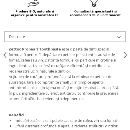
Mary & May
Seleniu
Produse BIO, naturale și
Consultanță specializată și
COSRX
organice pentru sănătatea ta
recomandări de la un farmacist
Seminte de in
BIODANCE
Silimarina
OOTD
Spirulina
Descriere
Cettua
Ulei de cocos
Haruharu Wonder
Zettoc Propearl Toothpaste
este o pastă de dinți special
Medicube
Ulei de peste
formulată pentru îndepărtarea petelor persistente cauzate de
ARIUL
fumat, cafea sau vin. Datorită formulei cu particule microfine și
Ulei MCT
ingrediente active, oferă o curățare eficientă și contribuie la
Dr. Althea
redarea strălucirii naturale a dinților.
Vitamina A
DELLA BORN
Acțiunea de curățare profundă ajută la eliminarea petelor de
Vitamina B
suprafață, fără a compromite smalțul, în timp ce agenții
antimicrobieni susțin igiena orală și mențin respirația proaspătă.
Vitamina C
În plus, ingredientele cu efect antitartru contribuie la prevenirea
Vitamina D
acumulării plăcii bacteriene și a depunerilor.
Vitamina E
Beneficii:
Vitamina K
Îndepărtează eficient petele cauzate de cafea, vin sau fumat
Zinc
Oferă curățare profundă și ajută la redarea strălucirii dinților