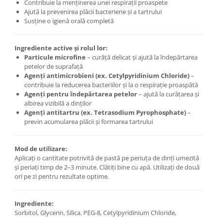
Contribuie la menținerea unei respirații proaspete
Cătină
Ajută la prevenirea plăcii bacteriene și a tartrului
Susține o igienă orală completă
Chlorella
Colina
Ingrediente active și rolul lor:
Electroliti
Particule microfine
– curăță delicat și ajută la îndepărtarea
petelor de suprafață
Produse Apicole
Agenți antimicrobieni (ex. Cetylpyridinium Chloride)
–
Cacao
contribuie la reducerea bacteriilor și la o respirație proaspătă
Agenți pentru îndepărtarea petelor
– ajută la curățarea și
albirea vizibilă a dinților
Agenți antitartru (ex. Tetrasodium Pyrophosphate)
–
previn acumularea plăcii și formarea tartrului
Mod de utilizare:
Aplicați o cantitate potrivită de pastă pe periuța de dinți umezită
și periați timp de 2–3 minute. Clătiți bine cu apă. Utilizați de două
ori pe zi pentru rezultate optime.
Ingrediente:
Sorbitol, Glycerin, Silica, PEG-8, Cetylpyridinium Chloride,