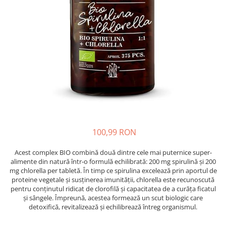
Oase & dinți
Îngrijirea Tenului
Colagen
Zinc Bisglicinat
Piele, păr & unghii
Creme de față
Creatina
Tranzit intestinal
Seruri
Crom
Creme cu SPF
Colesterol & tensiune
Demachiante
Curcumin (Turmeric)
Sănătatea copiilor
Geluri de curățare
Enzime
Performanta sportiva
Ape micelare
Fibre
Sanatate Orala
Tonere
Fier
Alergii
Măști pentru față
Garcinia
Exfoliante
Anti Intepaturi
100,99 RON
Creme pentru ochi
Ghimbir
Balsam buze
Acest complex BIO combină două dintre cele mai puternice super-
Ginkgo biloba
alimente din natură într-o formulă echilibrată: 200 mg spirulină și 200
Îngrijirea Corpului
Ginseng
mg chlorella per tabletă. În timp ce spirulina excelează prin aportul de
Creme de corp
proteine vegetale și susținerea imunității, chlorella este recunoscută
Glucozamina
pentru conținutul ridicat de clorofilă și capacitatea de a curăța ficatul
Loțiuni
și sângele. Împreună, acestea formează un scut biologic care
Glutation
Unturi de corp
detoxifică, revitalizează și echilibrează întreg organismul.
L-Arginina
Uleiuri de corp