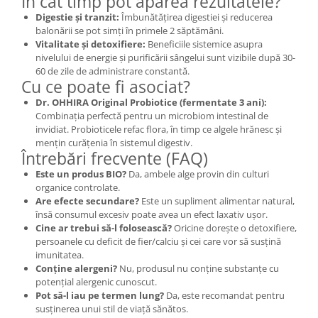
În cât timp pot apărea rezultatele?
Digestie și tranzit:
Îmbunătățirea digestiei și reducerea
balonării se pot simți în primele 2 săptămâni.
Vitalitate și detoxifiere:
Beneficiile sistemice asupra
nivelului de energie și purificării sângelui sunt vizibile după 30-
60 de zile de administrare constantă.
Cu ce poate fi asociat?
Dr. OHHIRA Original Probiotice (fermentate 3 ani):
Combinația perfectă pentru un microbiom intestinal de
invidiat. Probioticele refac flora, în timp ce algele hrănesc și
mențin curățenia în sistemul digestiv.
Întrebări frecvente (FAQ)
Este un produs BIO?
Da, ambele alge provin din culturi
organice controlate.
Are efecte secundare?
Este un supliment alimentar natural,
însă consumul excesiv poate avea un efect laxativ ușor.
Cine ar trebui să-l folosească?
Oricine dorește o detoxifiere,
persoanele cu deficit de fier/calciu și cei care vor să susțină
imunitatea.
Conține alergeni?
Nu, produsul nu conține substanțe cu
potențial alergenic cunoscut.
Pot să-l iau pe termen lung?
Da, este recomandat pentru
susținerea unui stil de viață sănătos.