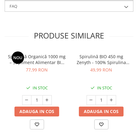
FAQ
PRODUSE SIMILARE
Spirulină Organică 1000 mg
Spirulină BIO 450 mg
NOU
– Supliment Alimentar BIO
Zenyth - 100% Spirulina
(90 tablete)
Organică, 60 capsule
77,99 RON
49,99 RON
IN STOC
IN STOC
ADAUGA IN COS
ADAUGA IN COS