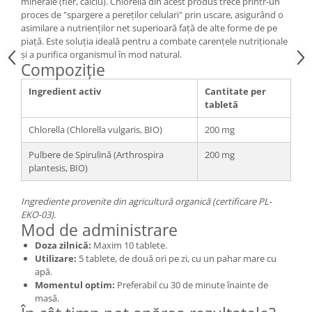
minerale (fier, calciu). Chlorella din acest produs trece printr-un
Cătină
proces de "spargere a pereților celulari" prin uscare, asigurând o
asimilare a nutrienților net superioară față de alte forme de pe
Chlorella
piață. Este soluția ideală pentru a combate carențele nutriționale
Colina
și a purifica organismul în mod natural.
Compoziție
Electroliti
Ingredient activ
Cantitate per
Produse Apicole
tabletă
Cacao
Chlorella (Chlorella vulgaris, BIO)
200 mg
Pulbere de Spirulină (Arthrospira
200 mg
plantesis, BIO)
Ingrediente provenite din agricultură organică (certificare PL-
EKO-03).
Mod de administrare
Doza zilnică:
Maxim 10 tablete.
Utilizare:
5 tablete, de două ori pe zi, cu un pahar mare cu
apă.
Momentul optim:
Preferabil cu 30 de minute înainte de
masă.