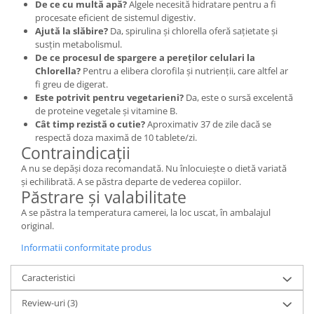
De ce cu multă apă?
Algele necesită hidratare pentru a fi
procesate eficient de sistemul digestiv.
Ajută la slăbire?
Da, spirulina și chlorella oferă sațietate și
susțin metabolismul.
De ce procesul de spargere a pereților celulari la
Chlorella?
Pentru a elibera clorofila și nutrienții, care altfel ar
fi greu de digerat.
Este potrivit pentru vegetarieni?
Da, este o sursă excelentă
de proteine vegetale și vitamine B.
Cât timp rezistă o cutie?
Aproximativ 37 de zile dacă se
respectă doza maximă de 10 tablete/zi.
Contraindicații
A nu se depăși doza recomandată. Nu înlocuiește o dietă variată
și echilibrată. A se păstra departe de vederea copiilor.
Păstrare și valabilitate
A se păstra la temperatura camerei, la loc uscat, în ambalajul
original.
Informatii conformitate produs
Caracteristici
Review-uri
(3)