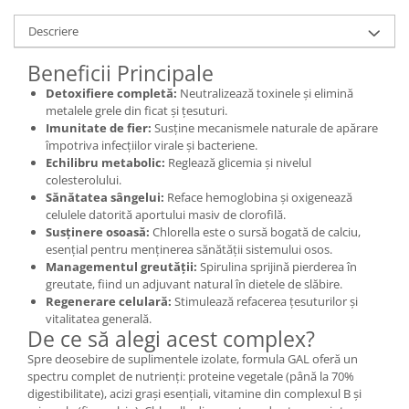
Mary & May
Seleniu
Descriere
COSRX
Seminte de in
Beneficii Principale
BIODANCE
Silimarina
Detoxifiere completă:
Neutralizează toxinele și elimină
OOTD
metalele grele din ficat și țesuturi.
Spirulina
Cettua
Imunitate de fier:
Susține mecanismele naturale de apărare
Ulei de cocos
Haruharu Wonder
împotriva infecțiilor virale și bacteriene.
Echilibru metabolic:
Reglează glicemia și nivelul
Medicube
Ulei de peste
colesterolului.
ARIUL
Ulei MCT
Sănătatea sângelui:
Reface hemoglobina și oxigenează
Dr. Althea
celulele datorită aportului masiv de clorofilă.
Vitamina A
Susținere osoasă:
Chlorella este o sursă bogată de calciu,
DELLA BORN
esențial pentru menținerea sănătății sistemului osos.
Vitamina B
Managementul greutății:
Spirulina sprijină pierderea în
Vitamina C
greutate, fiind un adjuvant natural în dietele de slăbire.
Regenerare celulară:
Stimulează refacerea țesuturilor și
Vitamina D
vitalitatea generală.
De ce să alegi acest complex?
Vitamina E
Spre deosebire de suplimentele izolate, formula GAL oferă un
Vitamina K
spectru complet de nutrienți: proteine vegetale (până la 70%
digestibilitate), acizi grași esențiali, vitamine din complexul B și
Zinc