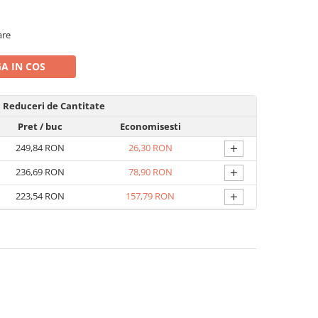
are
A IN COS
Reduceri de Cantitate
Pret
/ buc
Economisesti
+
249,84 RON
26,30 RON
+
236,69 RON
78,90 RON
+
223,54 RON
157,79 RON