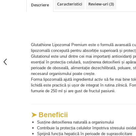
Caracteristici
Review-uri
(3)
Cătină
Descriere
Chlorella
Colina
Electroliti
Produse Apicole
Glutathione Lipozomal Premium este o formulă avansată cu
lipozomală concepută pentru absorbție superioară și protecți
Cacao
Glutationul este unul dintre cei mai importanți antioxidanți p
esențial în protecția celulară, susținerea detoxifierii și apăra
perioade de oboseală, alimentație dezechilibrată, poluare, st
necesarul organismului poate crește.
Forma lipozomală ajută ingredientul activ să fie mai bine toler
lichidă este practică și ușor de integrat în rutina zilnică. Fo
fumurie de 250 ml și are gust de fructul pasiunii.
➤ Beneficii
Susține detoxifierea naturală a organismului
Contribuie la protecția celulelor împotriva stresului oxida
Sprijină funcția hepatică în perioade de suprasolicitare