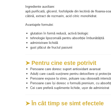
Ingrediente auxiliare:
apă purificată, glicerol, fosfolipide din lecitină de floarea-so
cătină, extract de rozmarin, acid citric monohidrat.
Avantajele formulei:
glutation în formă redusă, activă biologic
tehnologie lipozomală pentru absorbție îmbunătățită
administrare lichidă
gust plăcut de fructul pasiunii
➤ Pentru cine este potrivit
Persoane care doresc suport antioxidant avansat
Adulți care caută susținere pentru detoxifiere și protecți
Persoane expuse la stres, poluare sau oboseală intensă
Persoane care își doresc o formulă premium, cu absorbț
Cei care preferă suplimente lichide, ușor de administrat
➤ În cât timp se simt efectele