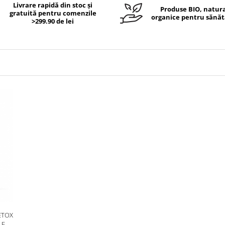
Livrare rapidă din stoc și
Produse BIO, natura
gratuită pentru comenzile
organice pentru sănăt
>299.90 de lei
ETOX
LE