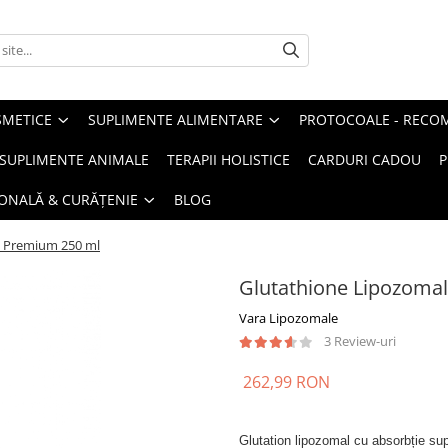
METICE
SUPLIMENTE ALIMENTARE
PROTOCOALE - RECO
I SUPLIMENTE ANIMALE
TERAPII HOLISTICE
CARDURI CADOU
P
SONALĂ & CURĂȚENIE
BLOG
l Premium 250 ml
Glutathione Lipozoma
Vara Lipozomale
3 Review-uri
262,99 RON
Glutation lipozomal cu absorbție supe