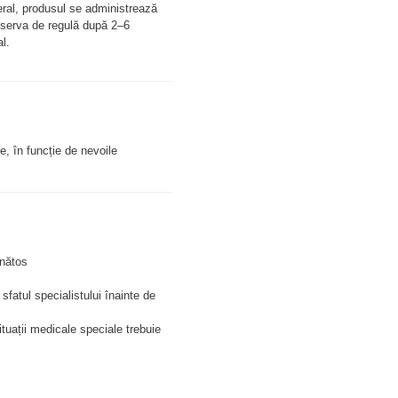
ral, produsul se administrează 
bserva de regulă după 2–6 
l. 
, în funcție de nevoile 
ănătos
fatul specialistului înainte de 
uații medicale speciale trebuie 