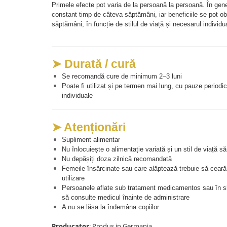
Primele efecte pot varia de la persoană la persoană. În gene
constant timp de câteva săptămâni, iar beneficiile se pot o
săptămâni, în funcție de stilul de viață și necesarul individua
➤ Durată / cură
Se recomandă cure de minimum 2–3 luni
Poate fi utilizat și pe termen mai lung, cu pauze periodice
individuale
➤ Atenționări
Supliment alimentar
Nu înlocuiește o alimentație variată și un stil de viață s
Nu depășiți doza zilnică recomandată
Femeile însărcinate sau care alăptează trebuie să ceară s
utilizare
Persoanele aflate sub tratament medicamentos sau în sit
să consulte medicul înainte de administrare
A nu se lăsa la îndemâna copiilor
Producator
: Produs in Germania