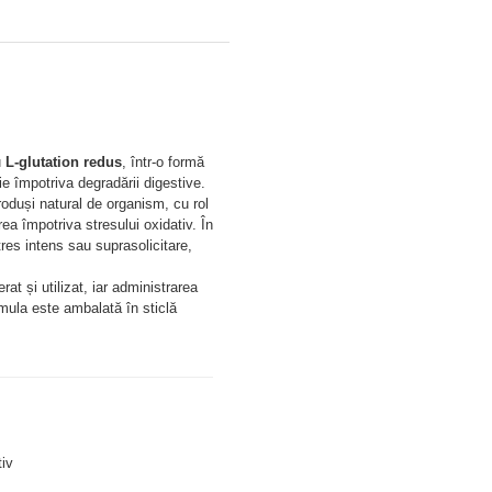
 
L-glutation redus
, într-o formă 
e împotriva degradării digestive.
roduși natural de organism, cu rol 
rea împotriva stresului oxidativ. În 
res intens sau suprasolicitare, 
at și utilizat, iar administrarea 
rmula este ambalată în sticlă 
tiv