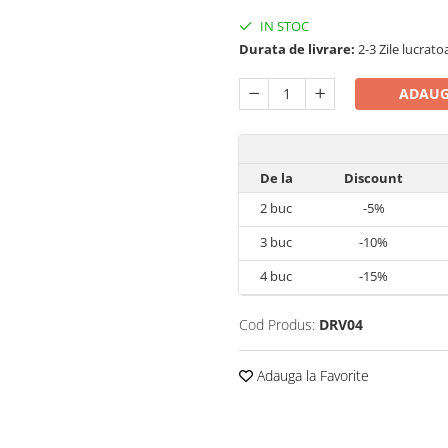
IN STOC
Durata de livrare:
2-3 Zile lucrato
ADAUG
De la
Discount
2
buc
-5%
3
buc
-10%
4
buc
-15%
Cod Produs:
DRV04
Adauga la Favorite