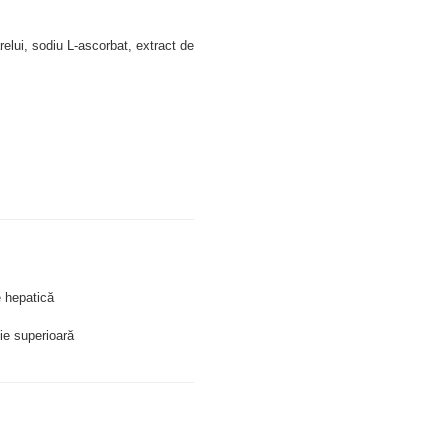
arelui, sodiu L-ascorbat, extract de 
e hepatică
ie superioară