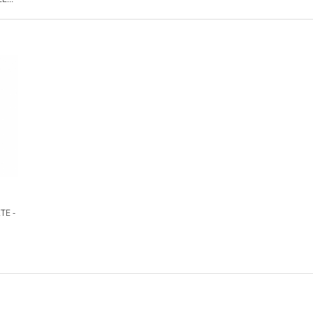
I,
TIVI
S
TE -
LA
REA,
RA