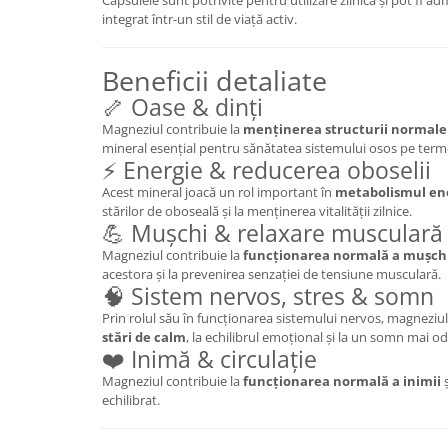
Capsulele sunt potrivite pentru utilizare zilnică și pot fi a
integrat într-un stil de viață activ.
Mary & May
Seleniu
COSRX
Seminte de in
Beneficii detaliate
BIODANCE
Silimarina
🦴 Oase & dinți
OOTD
Spirulina
Cettua
Magneziul contribuie la
menținerea structurii normale a
mineral esențial pentru sănătatea sistemului osos pe term
Ulei de cocos
Haruharu Wonder
⚡ Energie & reducerea oboselii
Medicube
Ulei de peste
Acest mineral joacă un rol important în
metabolismul en
ARIUL
stărilor de oboseală și la menținerea vitalității zilnice.
Ulei MCT
💪 Mușchi & relaxare musculară
Dr. Althea
Vitamina A
Magneziul contribuie la
funcționarea normală a mușchi
DELLA BORN
acestora și la prevenirea senzației de tensiune musculară.
Vitamina B
🧠 Sistem nervos, stres & somn
Vitamina C
Prin rolul său în funcționarea sistemului nervos, magneziul
stări de calm
, la echilibrul emoțional și la un somn mai od
Vitamina D
❤️ Inimă & circulație
Vitamina E
Magneziul contribuie la
funcționarea normală a inimii
ș
echilibrat.
Vitamina K
Zinc