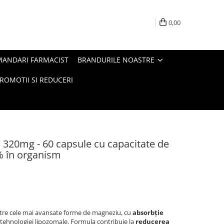
0,00
MANDARI FARMACIST
BRANDURILE NOASTRE
ROMOTII SI REDUCERI
 320mg - 60 capsule cu capacitate de
% în organism
tre cele mai avansate forme de magneziu, cu
absorbție
ă tehnologiei lipozomale. Formula contribuie la
reducerea