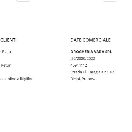
CLIENTI
DATE COMERCIALE
 Plata
DROGHERIA VARA SRL
J29/2880/2022
e Retur
46944112
Strada I.l. Caragiale nr. 62
a online a litigiilor
Blejoi, Prahova