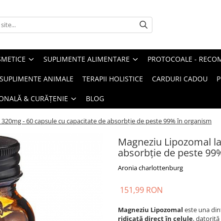
METICE
SUPLIMENTE ALIMENTARE
PROTOCOALE - RECO
I SUPLIMENTE ANIMALE
TERAPII HOLISTICE
CARDURI CADOU
P
SONALĂ & CURĂȚENIE
BLOG
320mg - 60 capsule cu capacitate de absorbție de peste 99% în organism
Magneziu Lipozomal la
absorbție de peste 99
Aronia charlottenburg
151,99 RON
Magneziu Lipozomal
este una din
ridicată direct în celule
, datorit