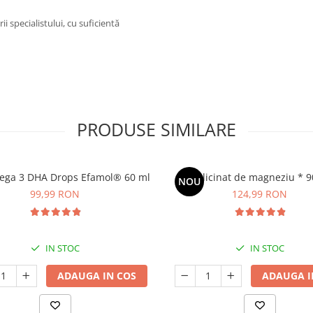
 specialistului, cu suficientă
PRODUSE SIMILARE
ega 3 DHA Drops Efamol® 60 ml
Bisglicinat de magneziu * 9
NOU
99,99 RON
124,99 RON
IN STOC
IN STOC
ADAUGA IN COS
ADAUGA I