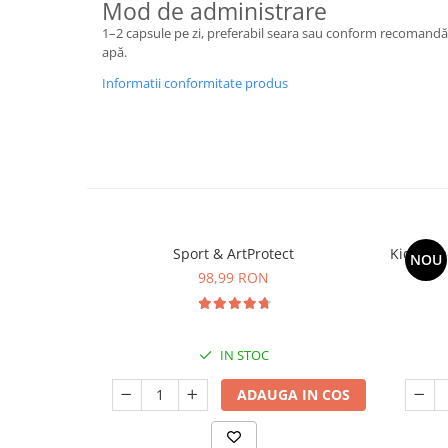
Mod de administrare
Cătină
1–2 capsule pe zi, preferabil seara sau conform recomandării
Chlorella
apă.
Colina
Informatii conformitate produs
Electroliti
Produse Apicole
Cacao
Sport & ArtProtect
Kids Om
NOU
98,99 RON
IN STOC
ADAUGA IN COS