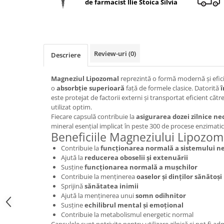
de farmacist Ilie Stoica Silvia
Geluri de duș
L-Carnitina
Scruburi
L-Glutamina
Protecție Solară
Lecitina
Creme SPF față
Maca
Review-uri
(0)
Descriere
Creme SPF corp
Magneziu
Spray SPF
Magneziul Lipozomal
reprezintă o formă modernă și efic
Miere de Manuka
Uleiuri bronzare
o
absorbție superioară
față de formele clasice. Datorită
î
este protejat de factorii externi și transportat eficient căt
After Sun
MSM
utilizat optim.
Acceleratoare bronz
Multivitamine
Fiecare capsulă contribuie la
asigurarea dozei zilnice n
Igienă Personală
mineral esențial implicat în peste 300 de procese enzimati
Omega
Beneficiile Magneziului Lipozom
Deodorante
Palmier pitic
Contribuie la
funcționarea normală a sistemului n
Mâini și Unghii
Ajută la
reducerea oboselii și extenuării
Probiotice
Susține
funcționarea normală a mușchilor
Creme mâini
Proteine din zer (Whey Protein)
Contribuie la menținerea
oaselor și dinților sănătoși
Tratamente unghii
Sprijină
sănătatea inimii
Quercetin
Cosmetice coreene
Ajută la menținerea unui
somn odihnitor
Susține
echilibrul mental și emoțional
Resveratrol
Beauty of Joseon
Contribuie la metabolismul energetic normal
Scortisoara
PETITFEE