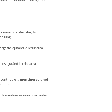
dministrate oriunde, fiind ușor de
 oaselor și dinților
, fiind un
en lung.
ergetic
, ajutând la reducerea
lor
, ajutând la relaxarea
 contribuie la
menținerea unei
ihnitor.
i la menținerea unui ritm cardiac