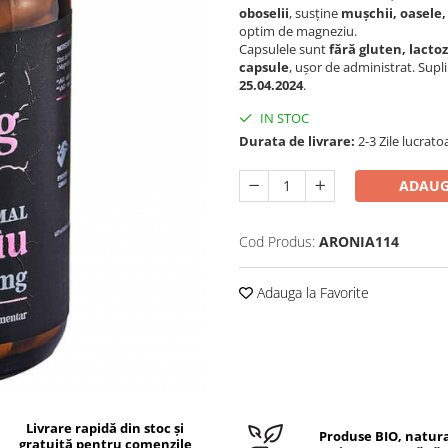
oboselii
, susține
mușchii, oasele,
optim de magneziu.
Capsulele sunt
fără gluten, lacto
capsule
, ușor de administrat. Supl
25.04.2024
.
IN STOC
Durata de livrare:
2-3 Zile lucrato
ADAUG
Cod Produs:
ARONIA114
Adauga la Favorite
Livrare rapidă din stoc și
Produse BIO, natura
gratuită pentru comenzile