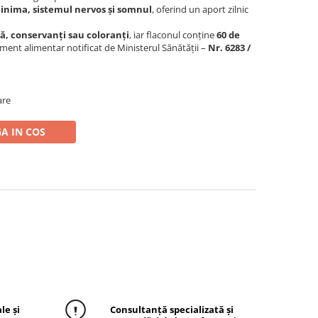
 inima, sistemul nervos și somnul
, oferind un aport zilnic
ză, conservanți sau coloranți
, iar flaconul conține
60 de
iment alimentar notificat de Ministerul Sănătății –
Nr. 6283 /
are
A IN COS
le și
Consultanță specializată și