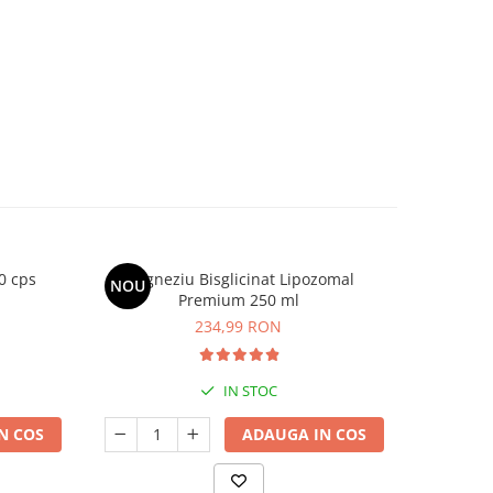
0 cps
Magneziu Bisglicinat Lipozomal
D3-K2 
NOU
Premium 250 ml
234,99 RON
IN STOC
N COS
ADAUGA IN COS