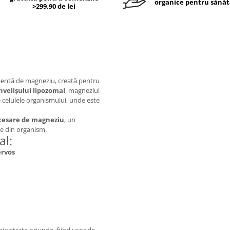
organice pentru sănăt
>299.90 de lei
ientă de magneziu, creată pentru
nvelișului lipozomal
, magneziul
re celulele organismului, unde este
ecesare de magneziu
, un
ce din organism.
al:
ervos