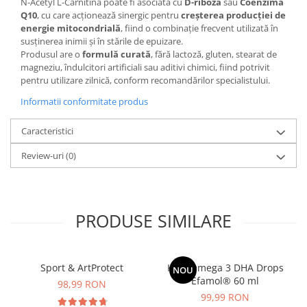
N-Acetyl L-Carnitina poate fi asociată cu
D-riboză
sau
Coenzima
Q10
, cu care acționează sinergic pentru
creșterea producției de
energie mitocondrială
, fiind o combinație frecvent utilizată în
susținerea inimii și în stările de epuizare.
Produsul are o
formulă curată
, fără lactoză, gluten, stearat de
magneziu, îndulcitori artificiali sau aditivi chimici, fiind potrivit
pentru utilizare zilnică, conform recomandărilor specialistului.
Informatii conformitate produs
Caracteristici
Review-uri
(0)
PRODUSE SIMILARE
Sport & ArtProtect
Kids Omega 3 DHA Drops
NOU
Efamol® 60 ml
98,99 RON
99,99 RON