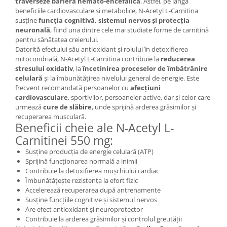
traverseze bariera hemato-encefalică
. Astfel, pe lângă
Cătină
beneficiile cardiovasculare și metabolice, N-Acetyl L-Carnitina
susține
funcția cognitivă, sistemul nervos și protecția
Chlorella
neuronală
, fiind una dintre cele mai studiate forme de carnitină
Colina
pentru sănătatea creierului.
Datorită efectului său antioxidant și rolului în detoxifierea
Electroliti
mitocondrială, N-Acetyl L-Carnitina contribuie la
reducerea
stresului oxidativ
, la
încetinirea proceselor de îmbătrânire
Produse Apicole
celulară
și la îmbunătățirea nivelului general de energie. Este
Cacao
frecvent recomandată persoanelor cu
afecțiuni
cardiovasculare
, sportivilor, persoanelor active, dar și celor care
urmează
cure de slăbire
, unde sprijină arderea grăsimilor și
recuperarea musculară.
Beneficii cheie ale N-Acetyl L-
Carnitinei 550 mg:
Susține producția de energie celulară (ATP)
Sprijină funcționarea normală a inimii
Contribuie la detoxifierea mușchiului cardiac
Îmbunătățește rezistența la efort fizic
Accelerează recuperarea după antrenamente
Susține funcțiile cognitive și sistemul nervos
Are efect antioxidant și neuroprotector
Contribuie la arderea grăsimilor și controlul greutății