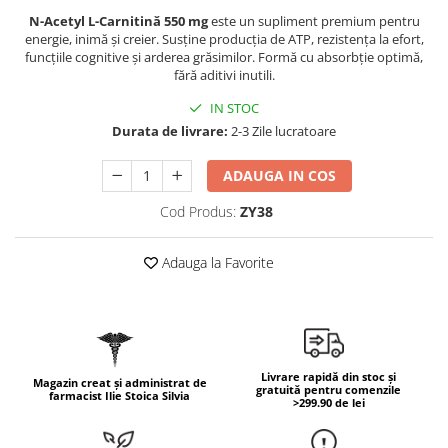
Geluri de duș
L-Carnitina
N-Acetyl L-Carnitină 550 mg
este un supliment premium pentru
Scruburi
energie, inimă și creier. Susține producția de ATP, rezistența la efort,
L-Glutamina
funcțiile cognitive și arderea grăsimilor. Formă cu absorbție optimă,
Protecție Solară
Lecitina
fără aditivi inutili.
Creme SPF față
Maca
IN STOC
Creme SPF corp
Durata de livrare:
2-3 Zile lucratoare
Magneziu
Spray SPF
Miere de Manuka
Uleiuri bronzare
ADAUGA IN COS
After Sun
MSM
Cod Produs:
ZY38
Acceleratoare bronz
Multivitamine
Igienă Personală
Omega
Adauga la Favorite
Deodorante
Palmier pitic
Mâini și Unghii
Probiotice
Creme mâini
Proteine din zer (Whey Protein)
Tratamente unghii
Livrare rapidă din stoc și
Magazin creat și administrat de
Quercetin
Cosmetice coreene
gratuită pentru comenzile
farmacist Ilie Stoica Silvia
>299.90 de lei
Resveratrol
Beauty of Joseon
Scortisoara
PETITFEE