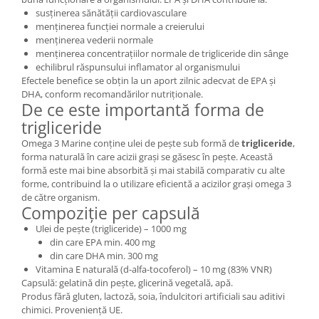
susținerea sănătății cardiovasculare
menținerea funcției normale a creierului
menținerea vederii normale
menținerea concentrațiilor normale de trigliceride din sânge
echilibrul răspunsului inflamator al organismului
Efectele benefice se obțin la un aport zilnic adecvat de EPA și
DHA, conform recomandărilor nutriționale.
De ce este importantă forma de
trigliceride
Omega 3 Marine conține ulei de pește sub formă de
trigliceride
,
forma naturală în care acizii grași se găsesc în pește. Această
formă este mai bine absorbită și mai stabilă comparativ cu alte
forme, contribuind la o utilizare eficientă a acizilor grași omega 3
de către organism.
Compoziție per capsulă
Ulei de pește (trigliceride) – 1000 mg
din care EPA min. 400 mg
din care DHA min. 300 mg
Vitamina E naturală (d-alfa-tocoferol) – 10 mg (83% VNR)
Capsulă: gelatină din pește, glicerină vegetală, apă.
Produs fără gluten, lactoză, soia, îndulcitori artificiali sau aditivi
chimici. Proveniență UE.