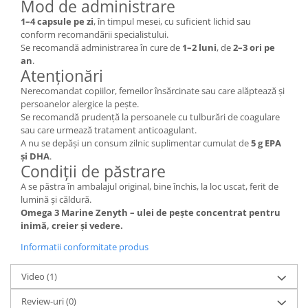
Mod de administrare
1–4 capsule pe zi
, în timpul mesei, cu suficient lichid sau
conform recomandării specialistului.
Se recomandă administrarea în cure de
1–2 luni
, de
2–3 ori pe
an
.
Atenționări
Nerecomandat copiilor, femeilor însărcinate sau care alăptează și
persoanelor alergice la pește.
Se recomandă prudență la persoanele cu tulburări de coagulare
sau care urmează tratament anticoagulant.
A nu se depăși un consum zilnic suplimentar cumulat de
5 g EPA
și DHA
.
Condiții de păstrare
A se păstra în ambalajul original, bine închis, la loc uscat, ferit de
lumină și căldură.
Omega 3 Marine Zenyth – ulei de pește concentrat pentru
inimă, creier și vedere.
Informatii conformitate produs
Video
(1)
Review-uri
(0)