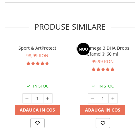
PRODUSE SIMILARE
Sport & ArtProtect
Kids Omega 3 DHA Drops
NOU
Efamol® 60 ml
98,99 RON
99,99 RON
IN STOC
IN STOC
ADAUGA IN COS
ADAUGA IN COS