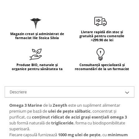
Mary & May
Seleniu
COSRX
Seminte de in
BIODANCE
Silimarina
OOTD
Livrare rapidă din stoc și
Magazin creat și administrat de
gratuită pentru comenzile
Spirulina
farmacist Ilie Stoica Silvia
Cettua
>299.90 de lei
Ulei de cocos
Haruharu Wonder
Medicube
Ulei de peste
ARIUL
Produse BIO, naturale și
Consultanță specializată și
Ulei MCT
organice pentru sănătatea ta
recomandări de la un farmacist
Dr. Althea
Vitamina A
DELLA BORN
Vitamina B
Descriere
Vitamina C
Vitamina D
Omega 3 Marine
de la
Zenyth
este un supliment alimentar
premium pe bază de
ulei de pește sălbatic
, concentrat și
Vitamina E
purificat, cu
conținut ridicat de acizi grași esențiali omega 3
sub formă naturală de
trigliceride
, forma cu biodisponibilitate
Vitamina K
superioară.
Zinc
Fiecare capsulă furnizează
1000 mg ulei de pește
, cu
minimum