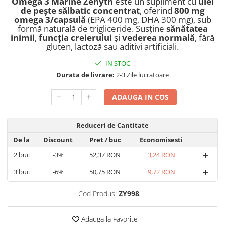
Omega 3 Marine Zenyth
este un supliment cu
ulei
Geluri de duș
L-Carnitina
de pește sălbatic concentrat
, oferind
800 mg
omega 3/capsulă
(EPA 400 mg, DHA 300 mg), sub
Scruburi
L-Glutamina
formă naturală de trigliceride. Susține
sănătatea
Protecție Solară
inimii
,
funcția creierului
și
vederea normală
, fără
Lecitina
gluten, lactoză sau aditivi artificiali.
Creme SPF față
Maca
Creme SPF corp
IN STOC
Magneziu
Spray SPF
Durata de livrare:
2-3 Zile lucratoare
Miere de Manuka
Uleiuri bronzare
ADAUGA IN COS
After Sun
MSM
Acceleratoare bronz
Multivitamine
Reduceri de Cantitate
Igienă Personală
Omega
De la
Discount
Pret
/ buc
Economisesti
Deodorante
Palmier pitic
+
Mâini și Unghii
2
buc
-3%
52,37 RON
3,24 RON
Probiotice
Creme mâini
+
3
buc
-6%
50,75 RON
9,72 RON
Proteine din zer (Whey Protein)
Tratamente unghii
Quercetin
Cod Produs:
ZY998
Cosmetice coreene
Resveratrol
Beauty of Joseon
Adauga la Favorite
Scortisoara
PETITFEE