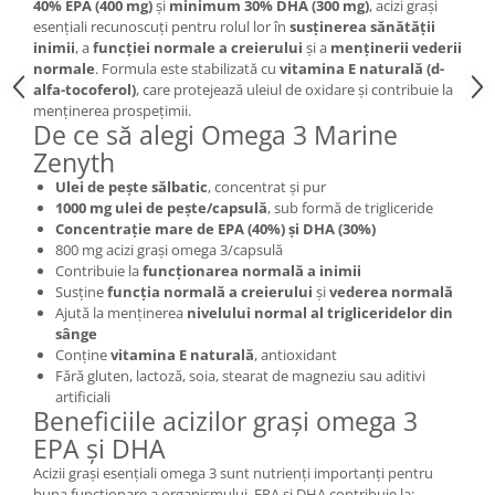
40% EPA (400 mg)
și
minimum 30% DHA (300 mg)
, acizi grași
Cătină
esențiali recunoscuți pentru rolul lor în
susținerea sănătății
inimii
, a
funcției normale a creierului
și a
menținerii vederii
Chlorella
normale
. Formula este stabilizată cu
vitamina E naturală (d-
Colina
alfa-tocoferol)
, care protejează uleiul de oxidare și contribuie la
menținerea prospețimii.
Electroliti
De ce să alegi Omega 3 Marine
Produse Apicole
Zenyth
Ulei de pește sălbatic
, concentrat și pur
Cacao
1000 mg ulei de pește/capsulă
, sub formă de trigliceride
Concentrație mare de EPA (40%) și DHA (30%)
800 mg acizi grași omega 3/capsulă
Contribuie la
funcționarea normală a inimii
Susține
funcția normală a creierului
și
vederea normală
Ajută la menținerea
nivelului normal al trigliceridelor din
sânge
Conține
vitamina E naturală
, antioxidant
Fără gluten, lactoză, soia, stearat de magneziu sau aditivi
artificiali
Beneficiile acizilor grași omega 3
EPA și DHA
Acizii grași esențiali omega 3 sunt nutrienți importanți pentru
buna funcționare a organismului. EPA și DHA contribuie la: