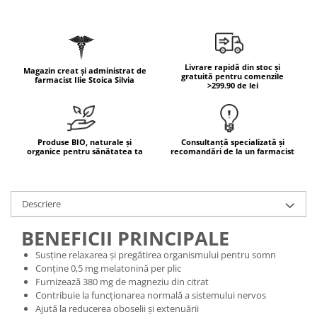
Geluri de duș
L-Carnitina
Scruburi
L-Glutamina
Protecție Solară
Lecitina
Creme SPF față
Livrare rapidă din stoc și
Magazin creat și administrat de
Maca
gratuită pentru comenzile
farmacist Ilie Stoica Silvia
Creme SPF corp
>299.90 de lei
Magneziu
Spray SPF
Miere de Manuka
Uleiuri bronzare
After Sun
MSM
Produse BIO, naturale și
Consultanță specializată și
organice pentru sănătatea ta
recomandări de la un farmacist
Acceleratoare bronz
Multivitamine
Igienă Personală
Omega
Deodorante
Descriere
Palmier pitic
Mâini și Unghii
Probiotice
BENEFICII PRINCIPALE
Creme mâini
Proteine din zer (Whey Protein)
Susține relaxarea și pregătirea organismului pentru somn
Tratamente unghii
Conține 0,5 mg melatonină per plic
Quercetin
Cosmetice coreene
Furnizează 380 mg de magneziu din citrat
Resveratrol
Contribuie la funcționarea normală a sistemului nervos
Beauty of Joseon
Ajută la reducerea oboselii și extenuării
Scortisoara
PETITFEE