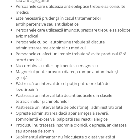
sau antiagregante
Persoanele care utilizează antiepileptice trebuie să consulte
medicul
Este necesară prudență în cazul tratamentelor
antihipertensive sau antidiabetice
Persoanele care utilizează imunosupresoare trebuie să solicite
aviz medical
Persoanele cu boli autoimune trebuie să discute
administrarea melatoninei cu medicul
Persoanele cu afecțiuni renale trebuie să evite produsul fără
acord medical
Nu combina cu alte suplimente cu magneziu
Magneziul poate provoca diaree, crampe abdominale și
greață
Păstrează un interval de cel puțin patru ore față de
levotiroxină
Păstrează un interval față de antibioticele din clasele
tetraciclinelor și chinolonelor
Păstrează un interval față de bifosfonații administrați oral
Oprește administrarea dacă apar amețeală severă,
somnolență excesivă, palpitații sau reacții alergice
Produsul nu tratează insomnia cronică, depresia, anxietatea
sau apneea de somn
Suplimentul alimentar nu înlocuiește o dietă variată și