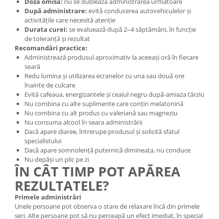
Doză omisă:
nu se dublează administrarea următoare
După administrare:
evită conducerea autovehiculelor și
activitățile care necesită atenție
Durata curei:
se evaluează după 2–4 săptămâni, în funcție
de toleranță și rezultat
Recomandări practice:
Administrează produsul aproximativ la aceeași oră în fiecare
seară
Redu lumina și utilizarea ecranelor cu una sau două ore
înainte de culcare
Evită cafeaua, energizantele și ceaiul negru după-amiaza târziu
Nu combina cu alte suplimente care conțin melatonină
Nu combina cu alt produs cu valeriană sau magneziu
Nu consuma alcool în seara administrării
Dacă apare diaree, întrerupe produsul și solicită sfatul
specialistului
Dacă apare somnolență puternică dimineața, nu conduce
Nu depăși un plic pe zi
ÎN CÂT TIMP POT APĂREA
REZULTATELE?
Primele administrări
Unele persoane pot observa o stare de relaxare încă din primele
seri. Alte persoane pot să nu perceapă un efect imediat, în special