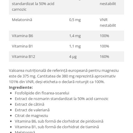
standardizat la 50% acid
nestabilit
carnozic
Melatonină
0,5 mg
VNR
nestabilit
Vitamina B6
1,4 mg
100%
Vitamina B1
1,1 mg
100%
Vitamina B12
4 µg
160%
Valoarea nutrițională de referință europeană pentru magneziu
este de 375 mg. Cantitatea de 380 mg reprezintă aproximativ
101% din VNR, deși eticheta o declară rotunjit ca 100%.
Ingrediente:
Fosfolipide din floarea-soarelui
Extract de rozmarin standardizat la 50% acid carnozic
Extract de cătină
Extract de valeriană
Citrat de magneziu
Vitamina B6, sub formă de clorhidrat de piridoxină
Vitamina B1, sub formă de clorhidrat de tiamină
Melatonină