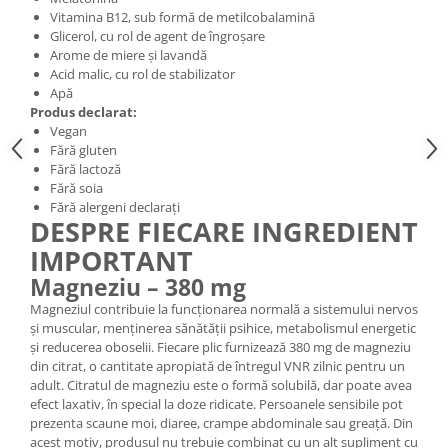
Vitamina B12, sub formă de metilcobalamină
Glicerol, cu rol de agent de îngroșare
Arome de miere și lavandă
Acid malic, cu rol de stabilizator
Apă
Produs declarat:
Vegan
Fără gluten
Fără lactoză
Fără soia
Fără alergeni declarați
DESPRE FIECARE INGREDIENT
IMPORTANT
Magneziu – 380 mg
Magneziul contribuie la funcționarea normală a sistemului nervos
și muscular, menținerea sănătății psihice, metabolismul energetic
și reducerea oboselii. Fiecare plic furnizează 380 mg de magneziu
din citrat, o cantitate apropiată de întregul VNR zilnic pentru un
adult. Citratul de magneziu este o formă solubilă, dar poate avea
efect laxativ, în special la doze ridicate. Persoanele sensibile pot
prezenta scaune moi, diaree, crampe abdominale sau greață. Din
acest motiv, produsul nu trebuie combinat cu un alt supliment cu