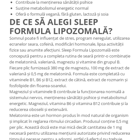
Contribuie la menținerea sănătății psihice
Mary & May
Susține metabolismul energetic normal
Seleniu
Oferă o formulă vegană, fără gluten, lactoză și soia
COSRX
Seminte de in
DE CE SĂ ALEGI SLEEP
BIODANCE
FORMULA LIPOZOMALĂ?
Silimarina
OOTD
Spirulina
Somnul poate fi influențat de stres, program neregulat, utilizarea
Cettua
ecranelor seara, cofeină, modificări hormonale, lipsa activității
Ulei de cocos
Haruharu Wonder
fizice sau anumite afecțiuni. Sleep Formula Lipozomală este
concepută pentru a completa rutina de seară printr-o combinație
Medicube
Ulei de peste
de melatonină, valeriană, magneziu și vitamine din grupul B.
ARIUL
Ulei MCT
Fiecare plic furnizează 380 mg de magneziu, 100 mg de extract de
Dr. Althea
valeriană și 0,5 mg de melatonină. Formula este completată cu
Vitamina A
vitaminele B1, B6 și B12, extract de cătină, extract de rozmarin și
DELLA BORN
fosfolipide din floarea-soarelui.
Vitamina B
Magneziul și vitaminele B contribuie la funcționarea normală a
Vitamina C
sistemului nervos, menținerea sănătății psihice și metabolismul
energetic. Magneziul, vitamina B6 și vitamina B12 contribuie și la
Vitamina D
reducerea oboselii și extenuării.
Melatonina este un hormon produs în mod natural de organism
Vitamina E
și implicat în reglarea ritmului circadian. Produsul conține 0,5 mg
Vitamina K
per plic. Această doză este mai mică decât cantitatea de 1 mg
necesară pentru utilizarea mențiunii autorizate privind reducerea
Zinc
timpului necesar pentru a adormi, astfel că efectul nu trebuie