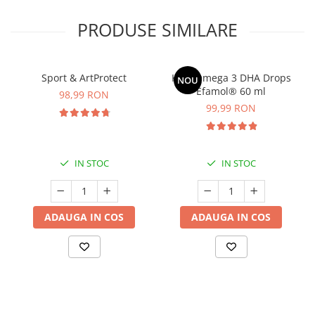
PRODUSE SIMILARE
Sport & ArtProtect
Kids Omega 3 DHA Drops
NOU
Efamol® 60 ml
98,99 RON
99,99 RON
IN STOC
IN STOC
ADAUGA IN COS
ADAUGA IN COS