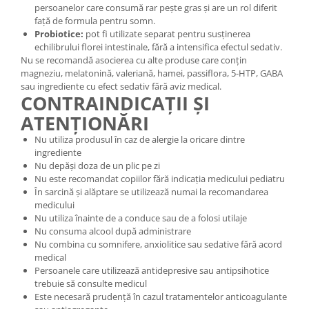
persoanelor care consumă rar pește gras și are un rol diferit
față de formula pentru somn.
Probiotice:
pot fi utilizate separat pentru susținerea
echilibrului florei intestinale, fără a intensifica efectul sedativ.
Nu se recomandă asocierea cu alte produse care conțin
magneziu, melatonină, valeriană, hamei, passiflora, 5-HTP, GABA
sau ingrediente cu efect sedativ fără aviz medical.
CONTRAINDICAȚII ȘI
ATENȚIONĂRI
Nu utiliza produsul în caz de alergie la oricare dintre
ingrediente
Nu depăși doza de un plic pe zi
Nu este recomandat copiilor fără indicația medicului pediatru
În sarcină și alăptare se utilizează numai la recomandarea
medicului
Nu utiliza înainte de a conduce sau de a folosi utilaje
Nu consuma alcool după administrare
Nu combina cu somnifere, anxiolitice sau sedative fără acord
medical
Persoanele care utilizează antidepresive sau antipsihotice
trebuie să consulte medicul
Este necesară prudență în cazul tratamentelor anticoagulante