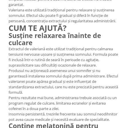
Cătină
garantat.
Valeriana este utilizată tradițional pentru relaxare și susținerea
Chlorella
somnului. Efectul său poate fi gradual și diferă în funcție de
persoană, concentrația extractului și regularitatea administrării.
Colina
CUM TE AJUTĂ?
Electroliti
Susține relaxarea înainte de
Produse Apicole
culcare
Cacao
Extractul de valeriană este utilizat tradițional pentru calmarea
tensiunii nervoase ușoare și susținerea somnului. Formula poate
fi inclusă într-o rutină de seară în perioade cu agitație,
suprasolicitare sau dificultăți ocazionale de relaxare.
Produsul nu acționează asemenea unui somnifer și nu
garantează instalarea somnului după prima administrare. Efectul
valerianei poate apărea gradual și este influențat de
standardizarea extractului, care nu este precizată pentru această
formulă.
Pentru rezultate mai bune, administrarea trebuie asociată cu un
program regulat de culcare, limitarea ecranelor și evitarea
cofeinei în a doua parte a zilei.
Insomnia persistentă, trezirile frecvente sau somnul neodihnitor
pot avea cauze medicale și necesită evaluare de specialitate.
Conține melatonină pentru