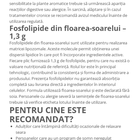
sensibilitate la plante aromatice trebuie să urmărească apariția
reacțiilor digestive sau alergice. În sarcină, alăptare și în cazul
tratamentelor cronice se recomandă avizul medicului înainte de
utilizarea regulată.
Fosfolipide din floarea-soarelui –
1,3 g
Fosfolipidele din floarea-soarelui sunt utilizate pentru realizarea
matricei lipozomale. Aceste molecule permit obținerea unei
dispersii lipidice în care pot fi încorporate ingredientele active.
Fiecare plic furnizează 1,3 g de fosfolipide, pentru care nu există o
valoare nutrițională de referință. Rolul lor este în principal
tehnologic, contribuind la consistența și forma de administrare a
produsului. Prezența fosfolipidelor nu garantează absorbția
completă sau livrarea directă a ingredientelor în interiorul
celulelor. Formula utilizează floarea-soarelui și este declarată fără
soia. Persoanele cu alergie severă la semințele de floarea-soarelui
trebuie să verifice eticheta lotului înainte de utilizare.
PENTRU CINE ESTE
RECOMANDAT?
Adulților care întâmpină dificultăți ocazionale de relaxare
seara
Persoanelor care au un program de somn neregulat