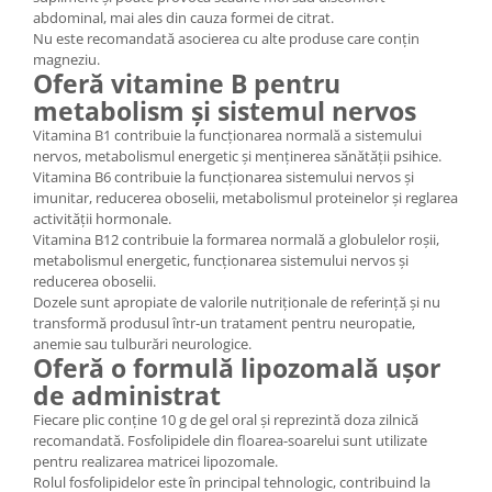
abdominal, mai ales din cauza formei de citrat.
Nu este recomandată asocierea cu alte produse care conțin
magneziu.
Oferă vitamine B pentru
metabolism și sistemul nervos
Vitamina B1 contribuie la funcționarea normală a sistemului
nervos, metabolismul energetic și menținerea sănătății psihice.
Vitamina B6 contribuie la funcționarea sistemului nervos și
imunitar, reducerea oboselii, metabolismul proteinelor și reglarea
activității hormonale.
Vitamina B12 contribuie la formarea normală a globulelor roșii,
metabolismul energetic, funcționarea sistemului nervos și
reducerea oboselii.
Dozele sunt apropiate de valorile nutriționale de referință și nu
transformă produsul într-un tratament pentru neuropatie,
anemie sau tulburări neurologice.
Oferă o formulă lipozomală ușor
de administrat
Fiecare plic conține 10 g de gel oral și reprezintă doza zilnică
recomandată. Fosfolipidele din floarea-soarelui sunt utilizate
pentru realizarea matricei lipozomale.
Rolul fosfolipidelor este în principal tehnologic, contribuind la