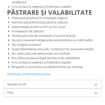
echilibrată
A nu se lăsa la vederea și îndemâna copiilor
PĂSTRARE ȘI VALABILITATE
Păstrează produsul în ambalajul original
Menține plicurile închise până la utilizare
Depozitează produsul într-un loc uscat
Protejează-l de căldură
Ferește plicurile de umezeală și lumină directă
Nu este necesară refrigerarea dacă eticheta nu indică altfel
Nu congela produsul
După deschiderea unui plic, conținutul se consumă imediat
Nu utiliza plicurile deteriorate sau umflate
Nu utiliza produsul după termenul de valabilitate
A nu se lăsa la vederea și îndemâna copiilor
Respectă cu prioritate condițiile înscrise pe ambalaj
Informatii conformitate produs
Review-uri
(0)
FAQ