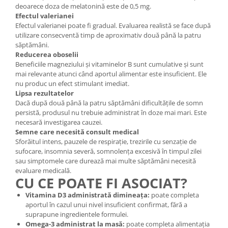
deoarece doza de melatonină este de 0,5 mg.
Efectul valerianei
Efectul valerianei poate fi gradual. Evaluarea realistă se face după
utilizare consecventă timp de aproximativ două până la patru
săptămâni.
Reducerea oboselii
Beneficiile magneziului și vitaminelor B sunt cumulative și sunt
mai relevante atunci când aportul alimentar este insuficient. Ele
nu produc un efect stimulant imediat.
Lipsa rezultatelor
Dacă după două până la patru săptămâni dificultățile de somn
persistă, produsul nu trebuie administrat în doze mai mari. Este
necesară investigarea cauzei.
Semne care necesită consult medical
Sforăitul intens, pauzele de respirație, trezirile cu senzație de
sufocare, insomnia severă, somnolența excesivă în timpul zilei
sau simptomele care durează mai multe săptămâni necesită
evaluare medicală.
CU CE POATE FI ASOCIAT?
Vitamina D3 administrată dimineața:
poate completa
aportul în cazul unui nivel insuficient confirmat, fără a
suprapune ingredientele formulei.
Omega-3 administrat la masă:
poate completa alimentația