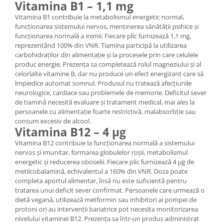
Vitamina B1 – 1,1 mg
Vitamina B1 contribuie la metabolismul energetic normal,
funcționarea sistemului nervos, menținerea sănătății psihice și
funcționarea normală a inimii. Fiecare plic furnizează 1,1 mg,
reprezentând 100% din VNR. Tiamina participă la utilizarea
carbohidraților din alimentație și la procesele prin care celulele
produc energie. Prezența sa completează rolul magneziului și al
celorlalte vitamine B, dar nu produce un efect energizant care să
împiedice automat somnul. Produsul nu tratează afecțiunile
neurologice, cardiace sau problemele de memorie. Deficitul sever
de tiamină necesită evaluare și tratament medical, mai ales la
persoanele cu alimentație foarte restrictivă, malabsorbție sau
consum excesiv de alcool.
Vitamina B12 – 4 µg
Vitamina B12 contribuie la funcționarea normală a sistemului
nervos și imunitar, formarea globulelor roșii, metabolismul
energetic și reducerea oboselii. Fiecare plic furnizează 4 µg de
metilcobalamină, echivalentul a 160% din VNR. Doza poate
completa aportul alimentar, însă nu este suficientă pentru
tratarea unui deficit sever confirmat. Persoanele care urmează o
dietă vegană, utilizează metformin sau inhibitori ai pompei de
protoni ori au intervenții bariatrice pot necesita monitorizarea
nivelului vitaminei B12. Prezența sa într-un produs administrat