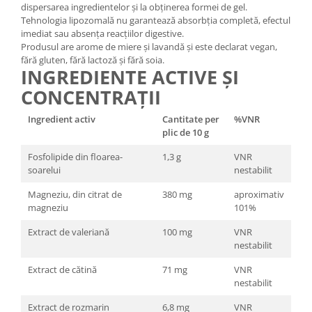
dispersarea ingredientelor și la obținerea formei de gel.
Tehnologia lipozomală nu garantează absorbția completă, efectul
imediat sau absența reacțiilor digestive.
Produsul are arome de miere și lavandă și este declarat vegan,
fără gluten, fără lactoză și fără soia.
INGREDIENTE ACTIVE ȘI
CONCENTRAȚII
Ingredient activ
Cantitate per
%VNR
plic de 10 g
Fosfolipide din floarea-
1,3 g
VNR
soarelui
nestabilit
Magneziu, din citrat de
380 mg
aproximativ
magneziu
101%
Extract de valeriană
100 mg
VNR
nestabilit
Extract de cătină
71 mg
VNR
nestabilit
Extract de rozmarin
6,8 mg
VNR