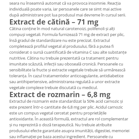
seara nu înseamnă automat că va provoca insomnie. Reacția
individuală poate varia, iar persoanele care se simt mai active
după administrare pot lua produsul mai devreme în cursul serii.
Extract de cătină – 71 mg
Cătina conține în mod natural carotenoizi, polifenoli și alți
compuși vegetali. Formula furnizează 71 mg de extract per plic,
însă gradul de standardizare nu este precizat. Extractul
completează profilul vegetal al produsului, fără a putea fi
considerat o sursă cuantificată de vitamina C sau alte substanțe
nutritive. Cătina nu trebuie prezentată ca tratament pentru
imunitate scăzută, infecții sau oboseală cronică. Persoanele cu
sensibilitate la fructe și extracte vegetale trebuie să urmărească
toleranța. În cazul tratamentelor anticoagulante, antidiabetice
sau antihipertensive, administrarea regulată a unor extracte
vegetale complexe trebuie discutată cu medicul.
Extract de rozmarin – 6,8 mg
Extractul de rozmarin este standardizat la 50% acid carnozic și
este prezent într-o cantitate de 6,8 mg per plic. Acidul carnozic
este un compus vegetal cercetat pentru proprietățile
antioxidante. În această formulă, extractul are rol complementar
și nu reprezintă o doză terapeutică. Nu trebuie atribuite
produsului efecte garantate asupra imunității, digestiei, memoriei
sau inflamației pe baza acestui ingredient. Persoanele cu