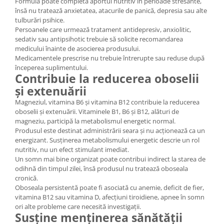
Formula poate completa aportul nutritiv în perioade stresante,
însă nu tratează anxietatea, atacurile de panică, depresia sau alte
tulburări psihice.
Persoanele care urmează tratament antidepresiv, anxiolitic,
sedativ sau antipsihotic trebuie să solicite recomandarea
medicului înainte de asocierea produsului.
Medicamentele prescrise nu trebuie întrerupte sau reduse după
începerea suplimentului.
Contribuie la reducerea oboselii
și extenuării
Magneziul, vitamina B6 și vitamina B12 contribuie la reducerea
oboselii și extenuării. Vitaminele B1, B6 și B12, alături de
magneziu, participă la metabolismul energetic normal.
Produsul este destinat administrării seara și nu acționează ca un
energizant. Susținerea metabolismului energetic descrie un rol
nutritiv, nu un efect stimulant imediat.
Un somn mai bine organizat poate contribui indirect la starea de
odihnă din timpul zilei, însă produsul nu tratează oboseala
cronică.
Oboseala persistentă poate fi asociată cu anemie, deficit de fier,
vitamina B12 sau vitamina D, afecțiuni tiroidiene, apnee în somn
ori alte probleme care necesită investigații.
Susține menținerea sănătății