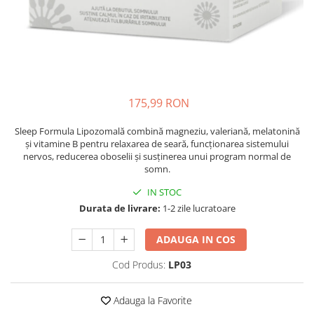
Oase & dinți
Îngrijirea Tenului
Colagen
Zinc Bisglicinat
Piele, păr & unghii
Creme de față
Creatina
Tranzit intestinal
Seruri
Crom
Creme cu SPF
Colesterol & tensiune
Demachiante
Curcumin (Turmeric)
Sănătatea copiilor
Geluri de curățare
175,99 RON
Enzime
Performanta sportiva
Ape micelare
Fibre
Sanatate Orala
Sleep Formula Lipozomală combină magneziu, valeriană, melatonină
Tonere
și vitamine B pentru relaxarea de seară, funcționarea sistemului
Fier
Alergii
Măști pentru față
nervos, reducerea oboselii și susținerea unui program normal de
somn.
Garcinia
Exfoliante
Anti Intepaturi
Creme pentru ochi
Ghimbir
IN STOC
Durata de livrare:
1-2 zile lucratoare
Balsam buze
Ginkgo biloba
Îngrijirea Corpului
Ginseng
ADAUGA IN COS
Creme de corp
Glucozamina
Cod Produs:
LP03
Loțiuni
Glutation
Unturi de corp
Adauga la Favorite
L-Arginina
Uleiuri de corp