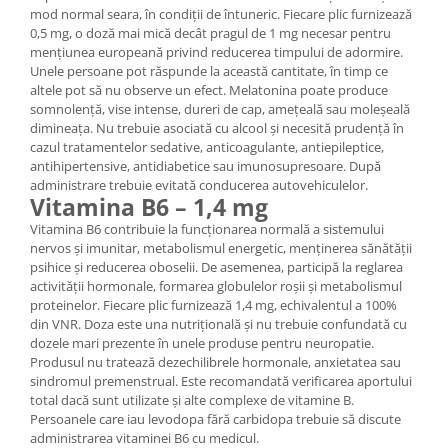
mod normal seara, în condiții de întuneric. Fiecare plic furnizează
0,5 mg, o doză mai mică decât pragul de 1 mg necesar pentru
mențiunea europeană privind reducerea timpului de adormire.
Unele persoane pot răspunde la această cantitate, în timp ce
altele pot să nu observe un efect. Melatonina poate produce
somnolență, vise intense, dureri de cap, amețeală sau moleșeală
dimineața. Nu trebuie asociată cu alcool și necesită prudență în
cazul tratamentelor sedative, anticoagulante, antiepileptice,
antihipertensive, antidiabetice sau imunosupresoare. După
administrare trebuie evitată conducerea autovehiculelor.
Vitamina B6 – 1,4 mg
Vitamina B6 contribuie la funcționarea normală a sistemului
nervos și imunitar, metabolismul energetic, menținerea sănătății
psihice și reducerea oboselii. De asemenea, participă la reglarea
activității hormonale, formarea globulelor roșii și metabolismul
proteinelor. Fiecare plic furnizează 1,4 mg, echivalentul a 100%
din VNR. Doza este una nutrițională și nu trebuie confundată cu
dozele mari prezente în unele produse pentru neuropatie.
Produsul nu tratează dezechilibrele hormonale, anxietatea sau
sindromul premenstrual. Este recomandată verificarea aportului
total dacă sunt utilizate și alte complexe de vitamine B.
Persoanele care iau levodopa fără carbidopa trebuie să discute
administrarea vitaminei B6 cu medicul.