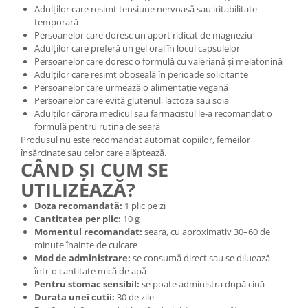
Adulților care resimt tensiune nervoasă sau iritabilitate
temporară
Persoanelor care doresc un aport ridicat de magneziu
Adulților care preferă un gel oral în locul capsulelor
Persoanelor care doresc o formulă cu valeriană și melatonină
Adulților care resimt oboseală în perioade solicitante
Persoanelor care urmează o alimentație vegană
Persoanelor care evită glutenul, lactoza sau soia
Adulților cărora medicul sau farmacistul le-a recomandat o
formulă pentru rutina de seară
Produsul nu este recomandat automat copiilor, femeilor
însărcinate sau celor care alăptează.
CÂND ȘI CUM SE
UTILIZEAZĂ?
Doza recomandată:
1 plic pe zi
Cantitatea per plic:
10 g
Momentul recomandat:
seara, cu aproximativ 30–60 de
minute înainte de culcare
Mod de administrare:
se consumă direct sau se diluează
într-o cantitate mică de apă
Pentru stomac sensibil:
se poate administra după cină
Durata unei cutii:
30 de zile