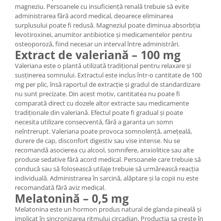
magneziu. Persoanele cu insuficiență renală trebuie să evite
administrarea fără acord medical, deoarece eliminarea
surplusului poate fi redusă. Magneziul poate diminua absorbția
levotiroxinei, anumitor antibiotice și medicamentelor pentru
osteoporoză, fiind necesar un interval între administrări.
Extract de valeriană – 100 mg
Valeriana este o plantă utilizată tradițional pentru relaxare și
susținerea somnului. Extractul este inclus într-o cantitate de 100
mg per plic, însă raportul de extracție și gradul de standardizare
nu sunt precizate. Din acest motiv, cantitatea nu poate fi
comparată direct cu dozele altor extracte sau medicamente
tradiționale din valeriană. Efectul poate fi gradual și poate
necesita utilizare consecventă, fără a garanta un somn
neîntrerupt. Valeriana poate provoca somnolență, amețeală,
durere de cap, disconfort digestiv sau vise intense. Nu se
recomandă asocierea cu alcool, somnifere, anxiolitice sau alte
produse sedative fără acord medical. Persoanele care trebuie să
conducă sau să folosească utilaje trebuie să urmărească reacția
individuală. Administrarea în sarcină, alăptare și la copii nu este
recomandată fără aviz medical.
Melatonină – 0,5 mg
Melatonina este un hormon produs natural de glanda pineală și
implicat în sincronizarea ritmului circadian. Producția sa crește în