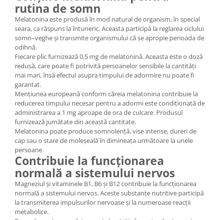
rutina de somn
Melatonina este produsă în mod natural de organism, în special
seara, ca răspuns la întuneric. Aceasta participă la reglarea ciclului
somn–veghe și transmite organismului că se apropie perioada de
odihnă.
Fiecare plic furnizează 0,5 mg de melatonină. Aceasta este o doză
redusă, care poate fi potrivită persoanelor sensibile la cantități
mai mari, însă efectul asupra timpului de adormire nu poate fi
garantat.
Mențiunea europeană conform căreia melatonina contribuie la
reducerea timpului necesar pentru a adormi este condiționată de
administrarea a 1 mg aproape de ora de culcare. Produsul
furnizează jumătate din această cantitate.
Melatonina poate produce somnolență, vise intense, dureri de
cap sau o stare de moleșeală în dimineața următoare la unele
persoane.
Contribuie la funcționarea
normală a sistemului nervos
Magneziul și vitaminele B1, B6 și B12 contribuie la funcționarea
normală a sistemului nervos. Aceste substanțe nutritive participă
la transmiterea impulsurilor nervoase și la numeroase reacții
metabolice.