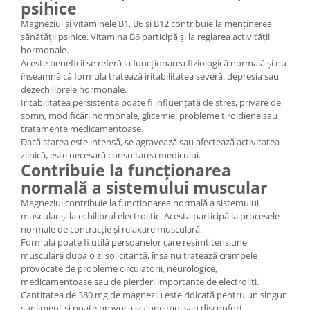
psihice
Magneziul și vitaminele B1, B6 și B12 contribuie la menținerea
sănătății psihice. Vitamina B6 participă și la reglarea activității
hormonale.
Aceste beneficii se referă la funcționarea fiziologică normală și nu
înseamnă că formula tratează iritabilitatea severă, depresia sau
dezechilibrele hormonale.
Iritabilitatea persistentă poate fi influențată de stres, privare de
somn, modificări hormonale, glicemie, probleme tiroidiene sau
tratamente medicamentoase.
Dacă starea este intensă, se agravează sau afectează activitatea
zilnică, este necesară consultarea medicului.
Contribuie la funcționarea
normală a sistemului muscular
Magneziul contribuie la funcționarea normală a sistemului
muscular și la echilibrul electrolitic. Acesta participă la procesele
normale de contracție și relaxare musculară.
Formula poate fi utilă persoanelor care resimt tensiune
musculară după o zi solicitantă, însă nu tratează crampele
provocate de probleme circulatorii, neurologice,
medicamentoase sau de pierderi importante de electroliți.
Cantitatea de 380 mg de magneziu este ridicată pentru un singur
supliment și poate provoca scaune moi sau disconfort