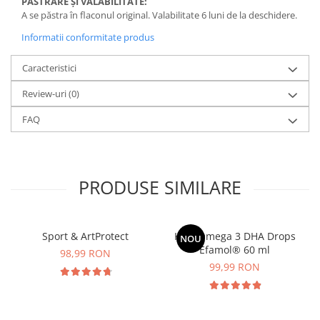
PĂSTRARE ȘI VALABILITATE:
A se păstra în flaconul original. Valabilitate 6 luni de la deschidere.
Informatii conformitate produs
Caracteristici
Review-uri
(0)
FAQ
PRODUSE SIMILARE
Sport & ArtProtect
Kids Omega 3 DHA Drops
NOU
Efamol® 60 ml
98,99 RON
99,99 RON