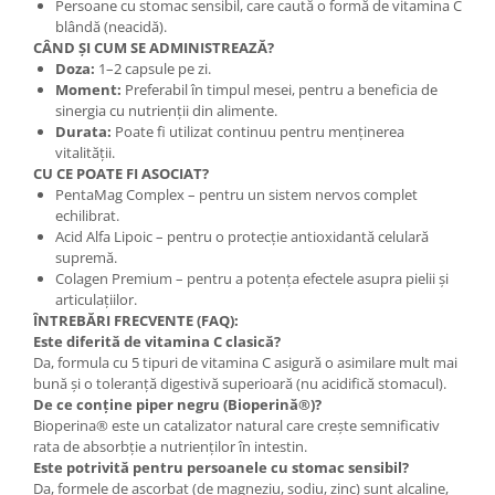
Persoane cu stomac sensibil, care caută o formă de vitamina C
blândă (neacidă).
CÂND ȘI CUM SE ADMINISTREAZĂ?
Doza:
1–2 capsule pe zi.
Moment:
Preferabil în timpul mesei, pentru a beneficia de
sinergia cu nutrienții din alimente.
Durata:
Poate fi utilizat continuu pentru menținerea
vitalității.
CU CE POATE FI ASOCIAT?
PentaMag Complex – pentru un sistem nervos complet
echilibrat.
Acid Alfa Lipoic – pentru o protecție antioxidantă celulară
supremă.
Colagen Premium – pentru a potența efectele asupra pielii și
articulațiilor.
ÎNTREBĂRI FRECVENTE (FAQ):
Este diferită de vitamina C clasică?
Da, formula cu 5 tipuri de vitamina C asigură o asimilare mult mai
bună și o toleranță digestivă superioară (nu acidifică stomacul).
De ce conține piper negru (Bioperină®)?
Bioperina® este un catalizator natural care crește semnificativ
rata de absorbție a nutrienților în intestin.
Este potrivită pentru persoanele cu stomac sensibil?
Da, formele de ascorbat (de magneziu, sodiu, zinc) sunt alcaline,