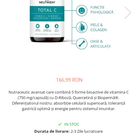
Oase & dinți
Îngrijirea Tenului
Colagen
Zinc Bisglicinat
Piele, păr & unghii
Creme de față
Creatina
Tranzit intestinal
Seruri
Crom
Creme cu SPF
Colesterol & tensiune
Demachiante
Curcumin (Turmeric)
Sănătatea copiilor
Geluri de curățare
Enzime
Performanta sportiva
Ape micelare
Fibre
Sanatate Orala
Tonere
Fier
Alergii
Măști pentru față
Garcinia
Exfoliante
Anti Intepaturi
166,99 RON
Creme pentru ochi
Ghimbir
Balsam buze
Nutraceutic avansat care combină 5 forme bioactive de vitamina C
Ginkgo biloba
(750 mg/capsulă) cu D-Riboză, Quercetină și Bioperină®.
Îngrijirea Corpului
Ginseng
Diferențiatorul nostru: absorbție celulară superioară, toleranță
Creme de corp
gastrică optimă și energie pentru sistemul imunitar.
Glucozamina
Loțiuni
Glutation
IN STOC
Unturi de corp
L-Arginina
Durata de livrare:
2-3 Zile lucratoare
Uleiuri de corp