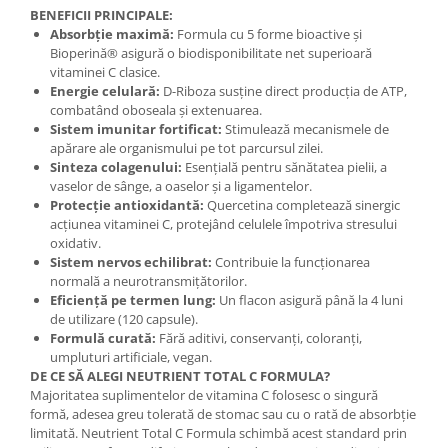
BENEFICII PRINCIPALE:
Mary & May
Seleniu
Absorbție maximă:
Formula cu 5 forme bioactive și
COSRX
Bioperină® asigură o biodisponibilitate net superioară
Seminte de in
vitaminei C clasice.
BIODANCE
Silimarina
Energie celulară:
D-Riboza susține direct producția de ATP,
OOTD
combatând oboseala și extenuarea.
Spirulina
Cettua
Sistem imunitar fortificat:
Stimulează mecanismele de
apărare ale organismului pe tot parcursul zilei.
Ulei de cocos
Haruharu Wonder
Sinteza colagenului:
Esențială pentru sănătatea pielii, a
Medicube
Ulei de peste
vaselor de sânge, a oaselor și a ligamentelor.
Protecție antioxidantă:
Quercetina completează sinergic
ARIUL
Ulei MCT
acțiunea vitaminei C, protejând celulele împotriva stresului
Dr. Althea
oxidativ.
Vitamina A
DELLA BORN
Sistem nervos echilibrat:
Contribuie la funcționarea
Vitamina B
normală a neurotransmițătorilor.
Eficiență pe termen lung:
Un flacon asigură până la 4 luni
Vitamina C
de utilizare (120 capsule).
Formulă curată:
Fără aditivi, conservanți, coloranți,
Vitamina D
umpluturi artificiale, vegan.
Vitamina E
DE CE SĂ ALEGI NEUTRIENT TOTAL C FORMULA?
Majoritatea suplimentelor de vitamina C folosesc o singură
Vitamina K
formă, adesea greu tolerată de stomac sau cu o rată de absorbție
Zinc
limitată. Neutrient Total C Formula schimbă acest standard prin