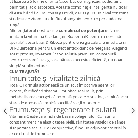
utilizarea a 5 forme diferite (ascorbat de magneziu, sodiu, zinc,
Cătină
palmitat și acid ascorbic). Această combinație inteligentă nu doar
că este blândă cu mucoasa gastrică, dar asigură un nivel constant
Chlorella
și ridicat de vitamina C în fluxul sanguin pentru o perioadă mai
Colina
lungă.
Diferențiatorul nostru este
complexul de potențare
. Nu ne
Electroliti
limităm la vitamina C; adăugăm Bioperină® pentru a deschide
„porțile” absorbției, D-Riboză pentru energie celulară imediată și
Produse Apicole
DH-Quercetină pentru un efect antioxidant de neegalat. Alegând
Cacao
acest produs, investești într-o soluție premium, concepută
pentru cei care înțeleg că sănătatea necesită eficiență, nu doar
simplă suplimentare.
CUM TE AJUTĂ?
Imunitate și vitalitate zilnică
Total C Formula acționează ca un scut împotriva agenților
externi, fortificând sistemul imunitar. Mai mult, prin
metabolizarea energetică normală pe care o susține, elimină acea
stare de oboseală cronică specifică vieții moderne.
Frumusețe și regenerare tisulară
Vitamina C este cărămida de bază a colagenului. Consumul
constant menține elasticitatea pielii, sănătatea vaselor de sânge
și repararea țesuturilor conjunctive, fiind un adjuvant esențial în
orice ritual de frumusețe.