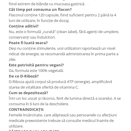
fiind extrem de blânde cu mucoasa gastrică.
Cât timp pot consuma un flacon?
Flaconul conține 120 capsule, fiind suficient pentru 2 până la 4
luni de utilizare, în funcție de dozaj.
Conține aditivi?
Nu, este o formulă „curată” (clean label), fără agenți de umplere,
conservanți sau îndulcitori.
Poate fi luată seara?
Deși nu conține stimulente, unii utilizatori raportează un nivel
ridicat de energie; se recomandă administrarea în prima parte a
zilei.
Este potrivită pentru vegani?
Da, formula este 100% vegetală.
De ce D-Riboză?
D-Riboza ajută corpul să producă ATP (energie), amplificând
starea de vitalitate oferită de vitamina C.
Cum se depozitează?
Într-un loc uscat și răcoros, ferit de lumina directă a soarelui. A se
consuma în 6 luni de la deschidere.
CONTRAINDICAȚII:
Femeile însărcinate, care alăptează sau persoanele cu afecțiuni
medicale preexistente trebuie să consulte medicul înainte de
utilizare.