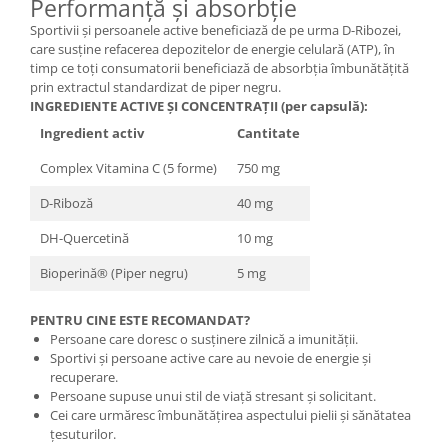
Performanță și absorbție
Sportivii și persoanele active beneficiază de pe urma D-Ribozei,
care susține refacerea depozitelor de energie celulară (ATP), în
timp ce toți consumatorii beneficiază de absorbția îmbunătățită
prin extractul standardizat de piper negru.
INGREDIENTE ACTIVE ȘI CONCENTRAȚII (per capsulă):
Ingredient activ
Cantitate
Complex Vitamina C (5 forme)
750 mg
D-Riboză
40 mg
DH-Quercetină
10 mg
Bioperină® (Piper negru)
5 mg
PENTRU CINE ESTE RECOMANDAT?
Persoane care doresc o susținere zilnică a imunității.
Sportivi și persoane active care au nevoie de energie și
recuperare.
Persoane supuse unui stil de viață stresant și solicitant.
Cei care urmăresc îmbunătățirea aspectului pielii și sănătatea
țesuturilor.