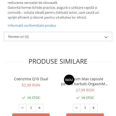
reducerea senzației de oboseală.
Cătină
Datorită formei lichide practice, asigură o utilizare rapidă și
Chlorella
comodă – soluția ideală pentru bărbații activi, care caută un
sprijin eficient și discret pentru vitalitatea lor zilnică.
Colina
Informatii conformitate produs
Electroliti
Produse Apicole
Review-uri
(0)
Cacao
PRODUSE SIMILARE
Coenzima Q10 Dual
Orgasm Max capsule
NOU
pentru barbati-OrgasmMax
52,99 RON
Men, pentru potență,
27,99 RON
erecții puternice și
IN STOC
IN STOC
creșterea libidoului
masculin, 2 capsule