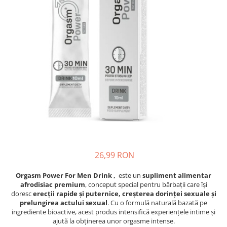
Oase & dinți
Îngrijirea Tenului
Colagen
Zinc Bisglicinat
Piele, păr & unghii
Creme de față
Creatina
Tranzit intestinal
Seruri
Crom
Creme cu SPF
Colesterol & tensiune
Demachiante
Curcumin (Turmeric)
Sănătatea copiilor
Geluri de curățare
Enzime
Performanta sportiva
Ape micelare
Fibre
Sanatate Orala
Tonere
Fier
Alergii
Măști pentru față
Garcinia
Exfoliante
Anti Intepaturi
Creme pentru ochi
Ghimbir
Balsam buze
26,99 RON
Ginkgo biloba
Îngrijirea Corpului
Ginseng
Orgasm Power For Men Drink
,
este un
supliment alimentar
Creme de corp
afrodisiac premium
, conceput special pentru bărbații care își
Glucozamina
Loțiuni
doresc
erecții rapide și puternice, creșterea dorinței sexuale și
Glutation
prelungirea actului sexual
. Cu o formulă naturală bazată pe
Unturi de corp
ingrediente bioactive, acest produs intensifică experiențele intime și
L-Arginina
Uleiuri de corp
ajută la obținerea unor orgasme intense.