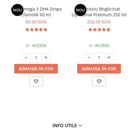
Kids Omega 3 DHA Drops
Magneziu Bisglicinat
NOU
NOU
Efamol® 60 ml
Lipozomal Premium 250 ml
99,99 RON
234,99 RON
IN STOC
IN STOC
ADAUGA IN COS
ADAUGA IN COS
INFO UTILE