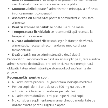
sau dizolvat într-o cantitate mică de apă plată
Momentul zilei:
poate fi administrat dimineața, la prânz sau
în orice moment convenabil
Asocierea cu alimente:
poate fi administrat cu sau fără
alimente
Pentru stomac sensibil:
se poate lua după masă
Temperatura lichidului:
se recomandă apă rece sau la
temperatura camerei
Durata administrării:
se stabilește în funcție de vârstă,
alimentație, necesar și recomandarea medicului sau
farmacistului
Doză uitată:
nu se administrează o doză dublă
Producătorul recomandă explicit un singur plic pe zi, fără a indica
administrarea de două sau trei ori pe zi. Nu este menționată
obligativitatea administrării pe stomacul gol sau înainte de
culcare.
Recomandări pentru copii:
Nu administra produsul sugarilor fără indicație medicală
Pentru copiii de 1–3 ani, doza de 500 mg nu trebuie
administrată fără recomandarea pediatrului
Nu administra două sau trei plicuri pe zi unui copil
Nu considera suplimentarea mamei drept o modalitate de
dozare exactă pentru sugarul alăptat