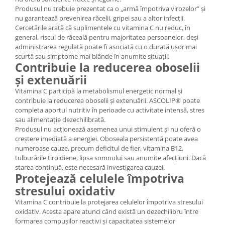
Produsul nu trebuie prezentat ca o „armă împotriva virozelor” și
nu garantează prevenirea răcelii, gripei sau a altor infecții.
Cercetările arată că suplimentele cu vitamina C nu reduc, în
general, riscul de răceală pentru majoritatea persoanelor, deși
administrarea regulată poate fi asociată cu o durată ușor mai
scurtă sau simptome mai blânde în anumite situații.
Contribuie la reducerea oboselii
și extenuării
Vitamina C participă la metabolismul energetic normal și
contribuie la reducerea oboselii și extenuării. ASCOLIP® poate
completa aportul nutritiv în perioade cu activitate intensă, stres
sau alimentație dezechilibrată.
Produsul nu acționează asemenea unui stimulent și nu oferă o
creștere imediată a energiei. Oboseala persistentă poate avea
numeroase cauze, precum deficitul de fier, vitamina B12,
tulburările tiroidiene, lipsa somnului sau anumite afecțiuni. Dacă
starea continuă, este necesară investigarea cauzei.
Protejează celulele împotriva
stresului oxidativ
Vitamina C contribuie la protejarea celulelor împotriva stresului
oxidativ. Acesta apare atunci când există un dezechilibru între
formarea compușilor reactivi și capacitatea sistemelor