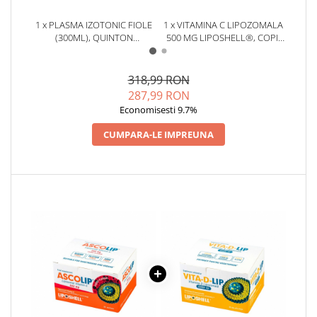
1 x PLASMA IZOTONIC FIOLE
1 x VITAMINA C LIPOZOMALA
1 x V
(300ML), QUINTON
500 MG LIPOSHELL®, COPII
10
(REHIDRATARE CELULARA LA
/ADULTI (30 PLICURI)
LIPO
NIVEL MICRO)
(ABSORBTIE PESTE 90%)
318,99 RON
287,99 RON
Economisesti 9.7%
CUMPARA-LE IMPREUNA