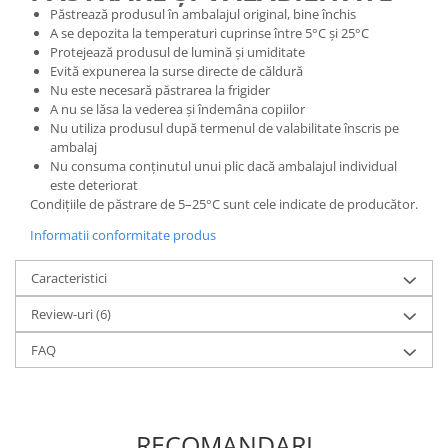
Păstrează produsul în ambalajul original, bine închis
A se depozita la temperaturi cuprinse între 5°C și 25°C
Protejează produsul de lumină și umiditate
Evită expunerea la surse directe de căldură
Nu este necesară păstrarea la frigider
A nu se lăsa la vederea și îndemâna copiilor
Nu utiliza produsul după termenul de valabilitate înscris pe
ambalaj
Nu consuma conținutul unui plic dacă ambalajul individual
este deteriorat
Condițiile de păstrare de 5–25°C sunt cele indicate de producător.
Informatii conformitate produs
Caracteristici
Review-uri
(6)
FAQ
RECOMANDARI