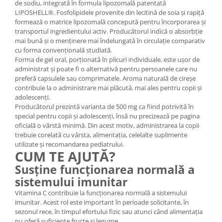
de sodiu, integrată în formula lipozomală patentată
LIPOSHELL®. Fosfolipidele provenite din lecitină de soia și rapiță
formează o matrice lipozomală concepută pentru încorporarea și
transportul ingredientului activ. Producătorul indică o absorbție
mai bună și o menținere mai îndelungată în circulație comparativ
cu forma convențională studiată.
Forma de gel oral, porționată în plicuri individuale, este ușor de
administrat și poate fi o alternativă pentru persoanele care nu
preferă capsulele sau comprimatele. Aroma naturală de cireșe
contribuie la o administrare mai plăcută, mai ales pentru copii și
adolescenți.
Producătorul prezintă varianta de 500 mg ca fiind potrivită în
special pentru copii și adolescenți, însă nu precizează pe pagina
oficială o vârstă minimă. Din acest motiv, administrarea la copii
trebuie corelată cu vârsta, alimentația, celelalte suplimente
utilizate și recomandarea pediatrului.
CUM TE AJUTĂ?
Susține funcționarea normală a
sistemului imunitar
Vitamina C contribuie la funcționarea normală a sistemului
imunitar. Acest rol este important în perioade solicitante, în
sezonul rece, în timpul efortului fizic sau atunci când alimentația
nu oferă suficiente fructe și legume.