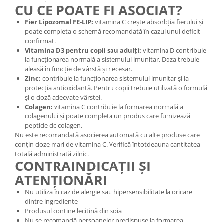
CU CE POATE FI ASOCIAT?
Fier Lipozomal FE-LIP:
vitamina C crește absorbția fierului și
poate completa o schemă recomandată în cazul unui deficit
confirmat.
Vitamina D3 pentru copii sau adulți:
vitamina D contribuie
la funcționarea normală a sistemului imunitar. Doza trebuie
aleasă în funcție de vârstă și necesar.
Zinc:
contribuie la funcționarea sistemului imunitar și la
protecția antioxidantă. Pentru copii trebuie utilizată o formulă
și o doză adecvate vârstei.
Colagen:
vitamina C contribuie la formarea normală a
colagenului și poate completa un produs care furnizează
peptide de colagen.
Nu este recomandată asocierea automată cu alte produse care
conțin doze mari de vitamina C. Verifică întotdeauna cantitatea
totală administrată zilnic.
CONTRAINDICAȚII ȘI
ATENȚIONĂRI
Nu utiliza în caz de alergie sau hipersensibilitate la oricare
dintre ingrediente
Produsul conține lecitină din soia
Nu se recomandă persoanelor predispuse la formarea