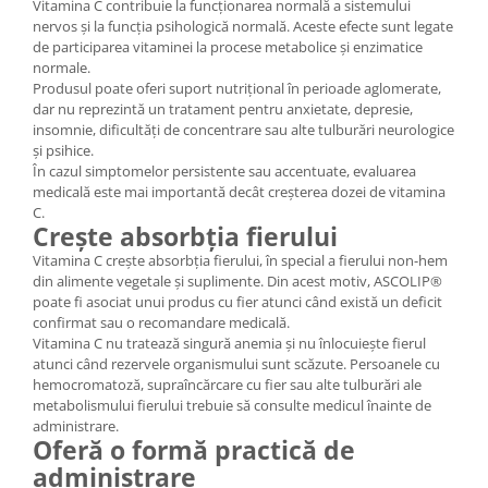
Vitamina C contribuie la funcționarea normală a sistemului
nervos și la funcția psihologică normală. Aceste efecte sunt legate
de participarea vitaminei la procese metabolice și enzimatice
normale.
Produsul poate oferi suport nutrițional în perioade aglomerate,
dar nu reprezintă un tratament pentru anxietate, depresie,
insomnie, dificultăți de concentrare sau alte tulburări neurologice
și psihice.
În cazul simptomelor persistente sau accentuate, evaluarea
medicală este mai importantă decât creșterea dozei de vitamina
C.
Crește absorbția fierului
Vitamina C crește absorbția fierului, în special a fierului non-hem
din alimente vegetale și suplimente. Din acest motiv, ASCOLIP®
poate fi asociat unui produs cu fier atunci când există un deficit
confirmat sau o recomandare medicală.
Vitamina C nu tratează singură anemia și nu înlocuiește fierul
atunci când rezervele organismului sunt scăzute. Persoanele cu
hemocromatoză, supraîncărcare cu fier sau alte tulburări ale
metabolismului fierului trebuie să consulte medicul înainte de
administrare.
Oferă o formă practică de
administrare