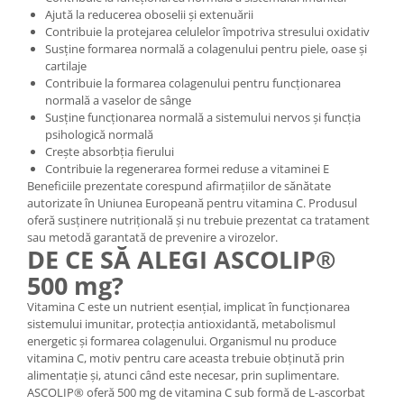
Ajută la reducerea oboselii și extenuării
Contribuie la protejarea celulelor împotriva stresului oxidativ
Susține formarea normală a colagenului pentru piele, oase și
cartilaje
Contribuie la formarea colagenului pentru funcționarea
normală a vaselor de sânge
Susține funcționarea normală a sistemului nervos și funcția
psihologică normală
Crește absorbția fierului
Contribuie la regenerarea formei reduse a vitaminei E
Beneficiile prezentate corespund afirmațiilor de sănătate
autorizate în Uniunea Europeană pentru vitamina C. Produsul
oferă susținere nutrițională și nu trebuie prezentat ca tratament
sau metodă garantată de prevenire a virozelor.
DE CE SĂ ALEGI ASCOLIP®
500 mg?
Vitamina C este un nutrient esențial, implicat în funcționarea
sistemului imunitar, protecția antioxidantă, metabolismul
energetic și formarea colagenului. Organismul nu produce
vitamina C, motiv pentru care aceasta trebuie obținută prin
alimentație și, atunci când este necesar, prin suplimentare.
ASCOLIP® oferă 500 mg de vitamina C sub formă de L-ascorbat