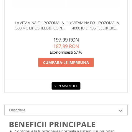
1 x VITAMINA C LIPOZOMALA
1 x VITAMINA D3 LIPOZOMALA
500 MG LIPOSHELL®, COPII
4000 IU LIPOSHELL® (30
/ADULTI (30 PLICURI)
PLICURI), VITA-D-LIP
(ABSORBTIE PESTE 90%)
197,99 RON
187,99 RON
Economisesti 5.1%
CUMPARA-LE IMPREUNA
VEZI MAI MULT
Descriere
BENEFICII PRINCIPALE
Contribuie la funcționarea normală a sistemului imunitar