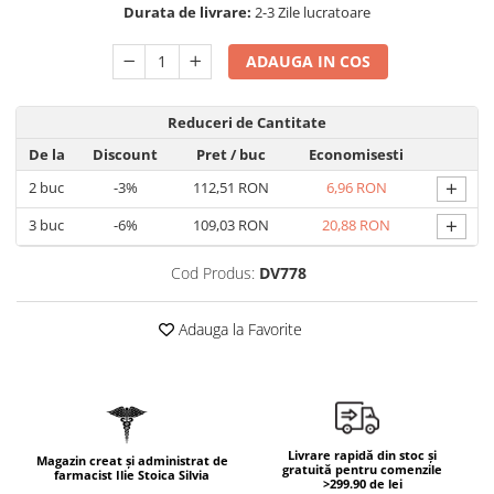
Geluri de duș
Durata de livrare:
2-3 Zile lucratoare
L-Carnitina
Scruburi
L-Glutamina
ADAUGA IN COS
Protecție Solară
Lecitina
Creme SPF față
Maca
Reduceri de Cantitate
Creme SPF corp
Magneziu
De la
Discount
Pret
/ buc
Economisesti
Spray SPF
Miere de Manuka
+
2
buc
-3%
112,51 RON
6,96 RON
Uleiuri bronzare
After Sun
MSM
+
3
buc
-6%
109,03 RON
20,88 RON
Acceleratoare bronz
Multivitamine
Cod Produs:
DV778
Igienă Personală
Omega
Deodorante
Palmier pitic
Adauga la Favorite
Mâini și Unghii
Probiotice
Creme mâini
Proteine din zer (Whey Protein)
Tratamente unghii
Quercetin
Cosmetice coreene
Livrare rapidă din stoc și
Resveratrol
Magazin creat și administrat de
Beauty of Joseon
gratuită pentru comenzile
farmacist Ilie Stoica Silvia
>299.90 de lei
Scortisoara
PETITFEE