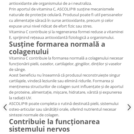
antioxidante ale organismului de a-i neutraliza.
Prin aportul de vitamina C, ASCOLIP® susține mecanismele
naturale de protecție celulară. Produsul poate fi util persoanelor
cu alimentație săracă în surse antioxidante, precum și celor
expuse unui nivel ridicat de efort fizic sau stres.
Vitamina C contribuie și la regenerarea formei reduse a vitaminei
E, sprijinind rețeaua antioxidantă fiziologică a organismului.
Susține formarea normală a
colagenului
Vitamina C contribuie la formarea normală a colagenului necesar
funcționării pielii, oaselor, cartilajelor, gingiilor, dinților și vaselor
de sânge.
Acest beneficiu nu înseamnă că produsul reconstruiește singur
cartilajele, vindecă leziunile sau elimină ridurile. Formarea și
menținerea structurilor de colagen sunt influențate și de aportul
de proteine, alimentație, mișcare, hidratare, vârstă și expunerea
la radiații UV.
ASCOLIP® poate completa o rutină destinată pielii, sistemului
osteo-articular sau sănătății orale, oferind nutrientul necesar
sintezei normale de colagen.
Contribuie la funcționarea
sistemului nervos