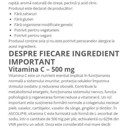
rapiță, aromă naturală de cireșe, pectină și acid citric.
Produsul este declarat de producător:
Fără zaharuri
Fără gluten
Fără organisme modificate genetic
Potrivit pentru vegetarieni
Potrivit pentru vegani
Produsul conține soia și nu este potrivit persoanelor alergice la
acest ingredient.
DESPRE FIECARE INGREDIENT
IMPORTANT
Vitamina C – 500 mg
Vitamina C este un nutrient esențial implicat în funcționarea
normală a sistemului imunitar, protecția celulelor împotriva
stresului oxidativ și reducerea oboselii. Contribuie la
metabolismul energetic, funcționarea sistemului nervos, funcția
psihologică și regenerarea formei reduse a vitaminei E. Un rol
important este susținerea formării normale a colagenului necesar
pielii, oaselor, cartilajelor, vaselor de sânge, gingiilor și dinților. În
ASCOLIP®, vitamina C este furnizată sub formă de L-ascorbat de
sodiu, într-o cantitate de 500 mg per plic, echivalentă cu 625% din
VNR pentru un adult. Doza este considerabil mai mare decât