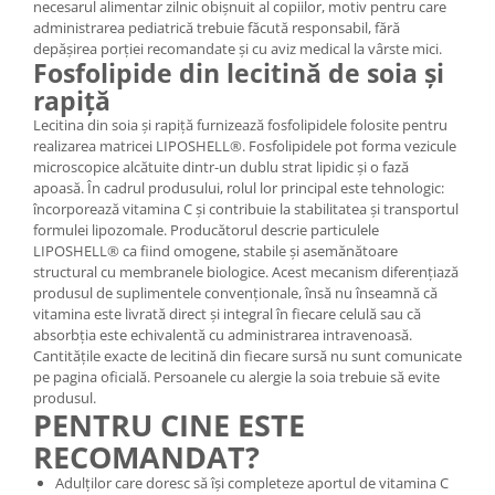
necesarul alimentar zilnic obișnuit al copiilor, motiv pentru care
administrarea pediatrică trebuie făcută responsabil, fără
depășirea porției recomandate și cu aviz medical la vârste mici.
Fosfolipide din lecitină de soia și
rapiță
Lecitina din soia și rapiță furnizează fosfolipidele folosite pentru
realizarea matricei LIPOSHELL®. Fosfolipidele pot forma vezicule
microscopice alcătuite dintr-un dublu strat lipidic și o fază
apoasă. În cadrul produsului, rolul lor principal este tehnologic:
încorporează vitamina C și contribuie la stabilitatea și transportul
formulei lipozomale. Producătorul descrie particulele
LIPOSHELL® ca fiind omogene, stabile și asemănătoare
structural cu membranele biologice. Acest mecanism diferențiază
produsul de suplimentele convenționale, însă nu înseamnă că
vitamina este livrată direct și integral în fiecare celulă sau că
absorbția este echivalentă cu administrarea intravenoasă.
Cantitățile exacte de lecitină din fiecare sursă nu sunt comunicate
pe pagina oficială. Persoanele cu alergie la soia trebuie să evite
produsul.
PENTRU CINE ESTE
RECOMANDAT?
Adulților care doresc să își completeze aportul de vitamina C