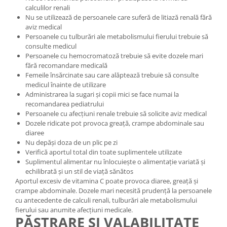
calculilor renali
Nu se utilizează de persoanele care suferă de litiază renală fără
aviz medical
Persoanele cu tulburări ale metabolismului fierului trebuie să
consulte medicul
Persoanele cu hemocromatoză trebuie să evite dozele mari
fără recomandare medicală
Femeile însărcinate sau care alăptează trebuie să consulte
medicul înainte de utilizare
Administrarea la sugari și copii mici se face numai la
recomandarea pediatrului
Persoanele cu afecțiuni renale trebuie să solicite aviz medical
Dozele ridicate pot provoca greață, crampe abdominale sau
diaree
Nu depăși doza de un plic pe zi
Verifică aportul total din toate suplimentele utilizate
Suplimentul alimentar nu înlocuiește o alimentație variată și
echilibrată și un stil de viață sănătos
Aportul excesiv de vitamina C poate provoca diaree, greață și
crampe abdominale. Dozele mari necesită prudență la persoanele
cu antecedente de calculi renali, tulburări ale metabolismului
fierului sau anumite afecțiuni medicale.
PĂSTRARE ȘI VALABILITATE