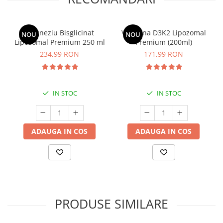
Magneziu Bisglicinat
Vitamina D3K2 Lipozomal
NOU
NOU
Lipozomal Premium 250 ml
Premium (200ml)
234,99 RON
171,99 RON
IN STOC
IN STOC
ADAUGA IN COS
ADAUGA IN COS
PRODUSE SIMILARE