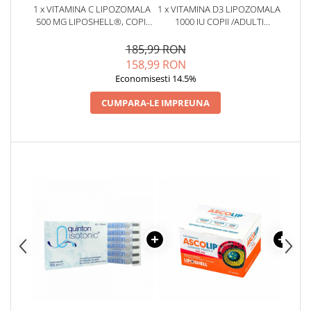
1 x VITAMINA C LIPOZOMALA
1 x VITAMINA D3 LIPOZOMALA
Cătină
500 MG LIPOSHELL®, COPII
1000 IU COPII /ADULTI
Chlorella
/ADULTI (30 PLICURI)
LIPOSHELL® (30 PLICURI),
(ABSORBTIE PESTE 90%)
VITA-D-LIP
185,99 RON
Colina
158,99 RON
Electroliti
Economisesti 14.5%
Produse Apicole
CUMPARA-LE IMPREUNA
Cacao