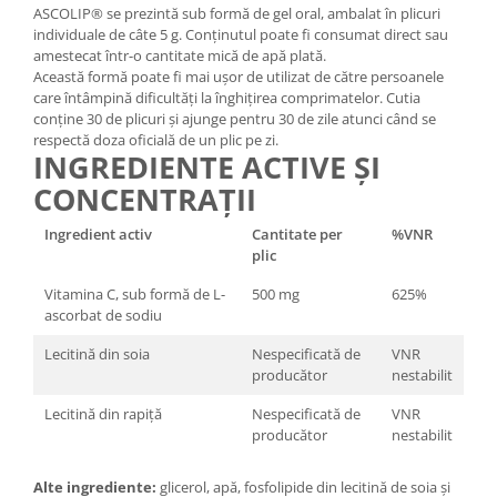
ASCOLIP® se prezintă sub formă de gel oral, ambalat în plicuri
individuale de câte 5 g. Conținutul poate fi consumat direct sau
amestecat într-o cantitate mică de apă plată.
Această formă poate fi mai ușor de utilizat de către persoanele
care întâmpină dificultăți la înghițirea comprimatelor. Cutia
conține 30 de plicuri și ajunge pentru 30 de zile atunci când se
respectă doza oficială de un plic pe zi.
INGREDIENTE ACTIVE ȘI
CONCENTRAȚII
Ingredient activ
Cantitate per
%VNR
plic
Vitamina C, sub formă de L-
500 mg
625%
ascorbat de sodiu
Lecitină din soia
Nespecificată de
VNR
producător
nestabilit
Lecitină din rapiță
Nespecificată de
VNR
producător
nestabilit
Alte ingrediente:
glicerol, apă, fosfolipide din lecitină de soia și