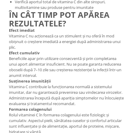
Verifică aportul total de vitamina C din alte siropuri,
multivitamine sau produse pentru imunitate
ÎN CÂT TIMP POT APĂREA
REZULTATELE?
Efect imediat
Vitamina C nu acționează ca un stimulent și nu oferă în mod
obișnuit o creștere imediată a energiei după administrarea unui
plic.
Efect cumulativ
Beneficiile apar prin utilizare consecventă și prin completarea
unui aport alimentar insuficient. Nu se poate garanta reducerea
oboselii după 7–10 zile sau creșterea rezistenței la infecții într-un
anumit interval.
Susținerea imunității
Vitamina C contribuie la funcționarea normală a sistemului
imunitar, dar nu garantează prevenirea sau vindecarea virozelor.
Administrarea începută după apariția simptomelor nu înlocuiește
evaluarea și tratamentul recomandat.
Formarea colagenului
Rolul vitaminei C în formarea colagenului este fiziologic și
cumulativ. Aspectul pielii, sănătatea oaselor și confortul articular
sunt influențate și de alimentație, aportul de proteine, mișcare,
hidratare și vârstă.