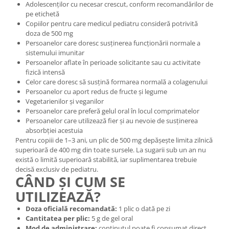
Adolescenților cu necesar crescut, conform recomandărilor de
pe etichetă
Copiilor pentru care medicul pediatru consideră potrivită
doza de 500 mg
Persoanelor care doresc susținerea funcționării normale a
sistemului imunitar
Persoanelor aflate în perioade solicitante sau cu activitate
fizică intensă
Celor care doresc să susțină formarea normală a colagenului
Persoanelor cu aport redus de fructe și legume
Vegetarienilor și veganilor
Persoanelor care preferă gelul oral în locul comprimatelor
Persoanelor care utilizează fier și au nevoie de susținerea
absorbției acestuia
Pentru copiii de 1–3 ani, un plic de 500 mg depășește limita zilnică
superioară de 400 mg din toate sursele. La sugarii sub un an nu
există o limită superioară stabilită, iar suplimentarea trebuie
decisă exclusiv de pediatru.
CÂND ȘI CUM SE
UTILIZEAZĂ?
Doza oficială recomandată:
1 plic o dată pe zi
Cantitatea per plic:
5 g de gel oral
Mod de administrare:
conținutul poate fi consumat direct