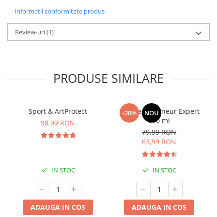
Informatii conformitate produs
Review-uri
(1)
PRODUSE SIMILARE
Sport & ArtProtect
Manhaē Draineur Expert
-20%
NOU
500 ml
98,99 RON
79,99 RON
63,99 RON
IN STOC
IN STOC
ADAUGA IN COS
ADAUGA IN COS