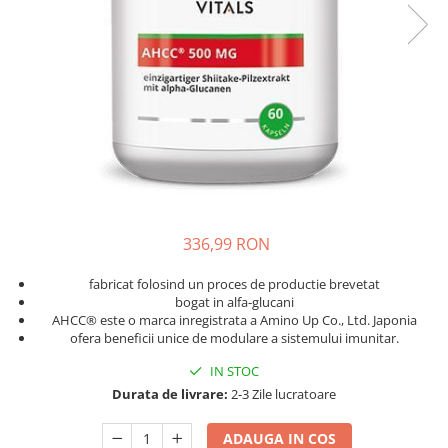
Oase & dinți
Îngrijirea Tenului
Colagen
Zinc Bisglicinat
Piele, păr & unghii
Creme de față
Creatina
Tranzit intestinal
Seruri
Crom
Creme cu SPF
Colesterol & tensiune
Demachiante
Curcumin (Turmeric)
Sănătatea copiilor
Geluri de curățare
Enzime
Performanta sportiva
Ape micelare
Fibre
Sanatate Orala
Tonere
Fier
Alergii
Măști pentru față
336,99 RON
Garcinia
Exfoliante
Anti Intepaturi
Creme pentru ochi
Ghimbir
fabricat folosind un proces de productie brevetat
Balsam buze
bogat in alfa-glucani
Ginkgo biloba
AHCC® este o marca inregistrata a Amino Up Co., Ltd. Japonia
Îngrijirea Corpului
Ginseng
ofera beneficii unice de modulare a sistemului imunitar.
Creme de corp
Glucozamina
IN STOC
Loțiuni
Durata de livrare:
2-3 Zile lucratoare
Glutation
Unturi de corp
L-Arginina
Uleiuri de corp
ADAUGA IN COS