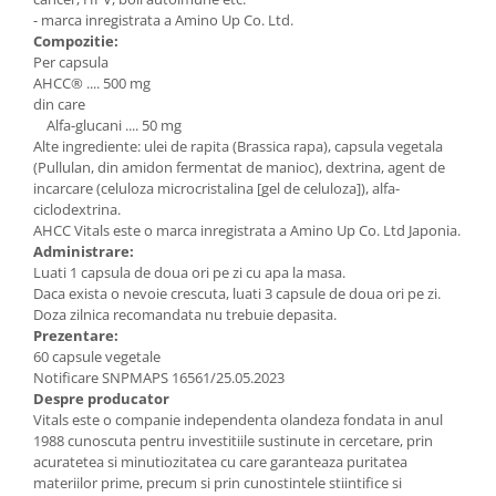
- marca inregistrata a Amino Up Co. Ltd.
Compozitie:
Per capsula
AHCC® .... 500 mg
din care
Alfa-glucani .... 50 mg
Alte ingrediente: ulei de rapita (Brassica rapa), capsula vegetala
(Pullulan, din amidon fermentat de manioc), dextrina, agent de
incarcare (celuloza microcristalina [gel de celuloza]), alfa-
ciclodextrina.
AHCC Vitals este o marca inregistrata a Amino Up Co. Ltd Japonia.
Administrare:
Luati 1 capsula de doua ori pe zi cu apa la masa.
Daca exista o nevoie crescuta, luati 3 capsule de doua ori pe zi.
Doza zilnica recomandata nu trebuie depasita.
Prezentare:
60 capsule vegetale
Notificare SNPMAPS 16561/25.05.2023
Despre producator
Vitals este o companie independenta olandeza fondata in anul
1988 cunoscuta pentru investitiile sustinute in cercetare, prin
acuratetea si minutiozitatea cu care garanteaza puritatea
materiilor prime, precum si prin cunostintele stiintifice si