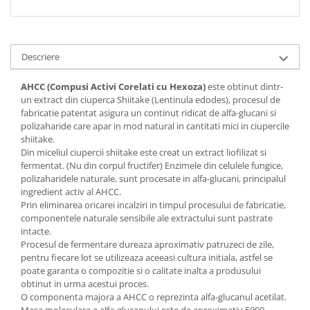
Cătină
Chlorella
Colina
Descriere
Electroliti
AHCC (Compusi Activi Corelati cu Hexoza)
este obtinut dintr-
Produse Apicole
un extract din ciuperca Shiitake (Lentinula edodes), procesul de
fabricatie patentat asigura un continut ridicat de alfa-glucani si
Cacao
polizaharide care apar in mod natural in cantitati mici in ciupercile
shiitake.
Din miceliul ciupercii shiitake este creat un extract liofilizat si
fermentat. (Nu din corpul fructifer) Enzimele din celulele fungice,
polizaharidele naturale, sunt procesate in alfa-glucani, principalul
ingredient activ al AHCC.
Prin eliminarea oricarei incalziri in timpul procesului de fabricatie,
componentele naturale sensibile ale extractului sunt pastrate
intacte.
Procesul de fermentare dureaza aproximativ patruzeci de zile,
pentru fiecare lot se utilizeaza aceeasi cultura initiala, astfel se
poate garanta o compozitie si o calitate inalta a produsului
obtinut in urma acestui proces.
O componenta majora a AHCC o reprezinta alfa-glucanul acetilat.
Masa moleculara a alfa-glucanului este de aproximativ 5000