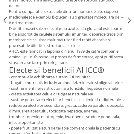
daltoni.
Pentru comparatie, extractele dintr-un numar de alte ciuperci
medicinale (de exemplu ß-glucan) au o greutate moleculara de 7-
8 ori mai mare.
Datorita masei sale moleculare scazute, alfa-glucanul este foarte
bine absorbit de celulele sistemului imunitar, deoarece trece prin
membranele celulare mult mai usor fiind rapid absorbit si
procesat de diferitele structuri ale celulei.
AHCC este fabricat in Japonia din anul 1989 de catre companie
Amino Up Co. folosind un proces de fermentare, apoi purificarea
si uscarea se face prin refrigerare.
Efecte si beneficii AHCC
®
- contribuie la echilibrarea sistemului imunitar
- bogat in nutrienti, inclusiv aminoacizi, minerale si oligozaharide
- sustine mentinerea structurii si a functiilor hepatice normale
- creste activitatea celulelor ucigase naturale NK
- sustine potentarea efectelor benefice in chimio si radioterapie si
reducerea efectelor secundare: greata, caderea parului, oboseala,
diminuarea apetitului, toxicitate hepatica, anemie,
trombocitopenie, neutropenie, leucopenie, scadere ponderala,
infectii oportuniste
- poate fi utilizat alaturi de terapia conventionala la pacientii cu
cancer, HPV, boli autoimune etc.