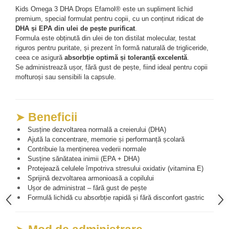
Kids Omega 3 DHA Drops Efamol® este un supliment lichid 
Mary & May
Seleniu
premium, special formulat pentru copii, cu un conținut ridicat de 
COSRX
DHA și EPA din ulei de pește purificat
.
Seminte de in
Formula este obținută din ulei de ton distilat molecular, testat 
BIODANCE
Silimarina
riguros pentru puritate, și prezent în formă naturală de trigliceride, 
OOTD
ceea ce asigură 
absorbție optimă și toleranță excelentă
.
Spirulina
Cettua
Se administrează ușor, fără gust de pește, fiind ideal pentru copii 
mofturoși sau sensibili la capsule.
Ulei de cocos
Haruharu Wonder
Medicube
Ulei de peste
ARIUL
Ulei MCT
➤ 
Beneficii
Dr. Althea
Vitamina A
 Susține dezvoltarea normală a creierului (DHA)
DELLA BORN
 Ajută la concentrare, memorie și performanță școlară
Vitamina B
 Contribuie la menținerea vederii normale
Vitamina C
 Susține sănătatea inimii (EPA + DHA)
 Protejează celulele împotriva stresului oxidativ (vitamina E)
Vitamina D
 Sprijină dezvoltarea armonioasă a copilului
 Ușor de administrat – fără gust de pește
Vitamina E
 Formulă lichidă cu absorbție rapidă și fără disconfort gastric
Vitamina K
Zinc