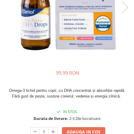
Oase & dinți
Îngrijirea Tenului
Colagen
Zinc Bisglicinat
Piele, păr & unghii
Creme de față
Creatina
Tranzit intestinal
Seruri
Crom
Creme cu SPF
Colesterol & tensiune
Demachiante
Curcumin (Turmeric)
Sănătatea copiilor
Geluri de curățare
Enzime
Performanta sportiva
Ape micelare
Fibre
Sanatate Orala
Tonere
Fier
Alergii
Măști pentru față
99,99 RON
Garcinia
Exfoliante
Anti Intepaturi
Creme pentru ochi
Ghimbir
Balsam buze
Omega-3 lichid pentru copii, cu DHA concentrat și absorbție rapidă.
Ginkgo biloba
Fără gust de pește, susține creierul, vederea și energia zilnică. 
Îngrijirea Corpului
Ginseng
Creme de corp
Glucozamina
IN STOC
Loțiuni
Durata de livrare:
2-3 Zile lucratoare
Glutation
Unturi de corp
L-Arginina
Uleiuri de corp
ADAUGA IN COS