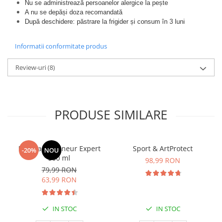
Nu se administrează persoanelor alergice la pește
A nu se depăși doza recomandată
După deschidere: păstrare la frigider și consum în 3 luni
Informatii conformitate produs
Review-uri
(8)
PRODUSE SIMILARE
Manhaē Draineur Expert
Sport & ArtProtect
-20%
NOU
500 ml
98,99 RON
79,99 RON
63,99 RON
IN STOC
IN STOC