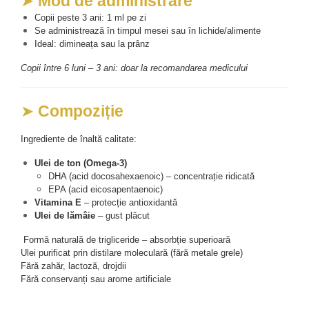
➤ 
Mod de administrare
Cătină
Copii peste 3 ani: 1 ml pe zi
Chlorella
Se administrează în timpul mesei sau în lichide/alimente
Ideal: dimineața sau la prânz
Colina
Copii între 6 luni – 3 ani: doar la recomandarea medicului
Electroliti
Produse Apicole
➤ 
Compoziție
Cacao
Ingrediente de înaltă calitate:
Ulei de ton (Omega-3)
DHA (acid docosahexaenoic) – concentrație ridicată
EPA (acid eicosapentaenoic)
Vitamina E
 – protecție antioxidantă
Ulei de lămâie
 – gust plăcut
 Formă naturală de trigliceride – absorbție superioară
Ulei purificat prin distilare moleculară (fără metale grele)
Fără zahăr, lactoză, drojdii
Fără conservanți sau arome artificiale