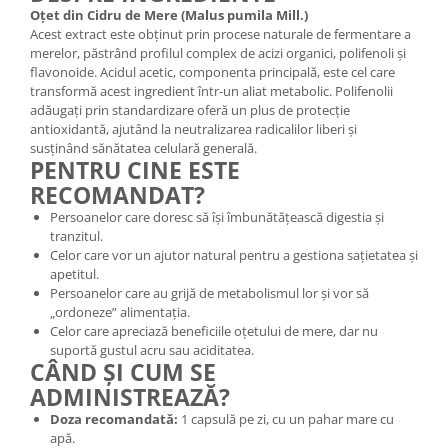
Oțet din Cidru de Mere (Malus pumila Mill.)
Acest extract este obținut prin procese naturale de fermentare a
merelor, păstrând profilul complex de acizi organici, polifenoli și
flavonoide. Acidul acetic, componenta principală, este cel care
transformă acest ingredient într-un aliat metabolic. Polifenolii
adăugați prin standardizare oferă un plus de protecție
antioxidantă, ajutând la neutralizarea radicalilor liberi și
susținând sănătatea celulară generală.
PENTRU CINE ESTE
RECOMANDAT?
Persoanelor care doresc să își îmbunătățească digestia și
tranzitul.
Celor care vor un ajutor natural pentru a gestiona sațietatea și
apetitul.
Persoanelor care au grijă de metabolismul lor și vor să
„ordoneze” alimentația.
Celor care apreciază beneficiile oțetului de mere, dar nu
suportă gustul acru sau aciditatea.
CÂND ȘI CUM SE
ADMINISTREAZĂ?
Doza recomandată:
1 capsulă pe zi, cu un pahar mare cu
apă.