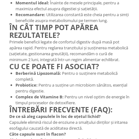
Momentul ideal:
Înainte de mesele principale, pentru a
maximiza efectul asupra digestiei și sațietății.
Recomandare:
Utilizarea constantă este cheia pentru a simți
beneficiile asupra metabolismului pe termen lung.
ÎN CÂT TIMP POT APĂREA
REZULTATELE?
Primele beneficii legate de confortul digestiv după masă pot
apărea rapid. Pentru reglarea tranzitului și susținerea metabolică
(sațietate, gestionarea greutății), recomandăm o cură de
minimum 2 luni, integrată într-un regim alimentar echilibrat.
CU CE POATE FI ASOCIAT?
Berberină Lipozomală:
Pentru o susținere metabolică
completă.
Probiotice:
Pentru a susține un microbiom sănătos, esențial
pentru digestie.
Complex de Vitamine B:
Pentru un nivel optim de energie în
timpul proceselor de detoxifiere.
ÎNTREBĂRI FRECVENTE (FAQ):
De ce să aleg capsulele în loc de oțetul lichid?
Capsulele elimină riscul de eroziune a smalțului dinților și iritarea
esofagului cauzată de aciditatea directă.
Câte capsule sunt în flacon?