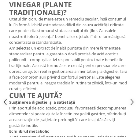
VINEGAR (PLANTE
TRADIȚIONALE)?
Oțetul din cidru de mere este un remediu secular, însă consumul
lui în formă lichidă este adesea dificil din cauza acidității ridicate
care poate irita stomacul și ataca smalțul dinților. Capsulele
noastre îți oferă „esența” beneficiilor oțetului într-o formă sigură,
concentrată și standardizată.
Am selectat un extract de înaltă puritate din mere fermentate,
standardizat pentru a garanta o doză precisă de acid acetic și
polifenoli – compușii activi responsabili pentru toate beneficiile
tradiționale. Această formulă este creată pentru persoanele care
doresc un ajutor real în gestionarea alimentației și a digestiei, fără
a face compromisuri privind confortul personal. Este alegerea
modernă pentru a integra tradiția în rutina ta zilnică, într-un mod
curat și eficient.
CUM TE AJUTĂ?
Susținerea digestiei și a sațietății
Prin aportul de acid acetic, produsul favorizează descompunerea
alimentelor și poate ajuta la încetinirea golirii gastrice, oferindu-ți
acea senzație de „sațietate prelungită” care te ajută să eviți
gustările inutile.
Echilibrul metabolic
Ajută organismul să gestioneze mai bine aportul caloric și susține