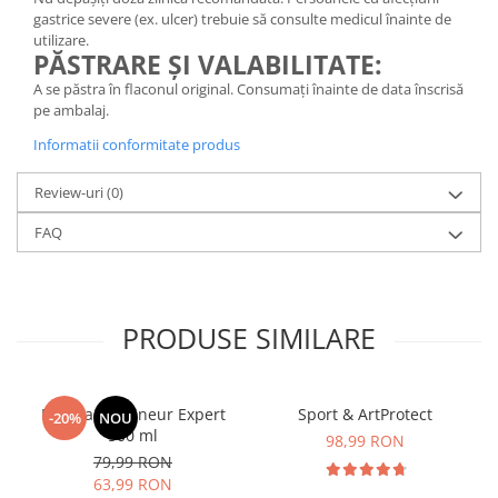
gastrice severe (ex. ulcer) trebuie să consulte medicul înainte de
utilizare.
PĂSTRARE ȘI VALABILITATE:
A se păstra în flaconul original. Consumați înainte de data înscrisă
pe ambalaj.
Informatii conformitate produs
Review-uri
(0)
FAQ
PRODUSE SIMILARE
Manhaē Draineur Expert
Sport & ArtProtect
-20%
NOU
500 ml
98,99 RON
79,99 RON
63,99 RON