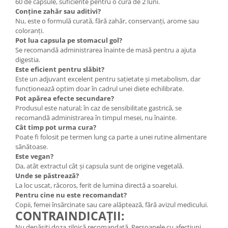
60 de capsule, suficiente pentru o cură de 2 luni.
Conține zahăr sau aditivi?
Nu, este o formulă curată, fără zahăr, conservanți, arome sau
coloranți.
Pot lua capsula pe stomacul gol?
Se recomandă administrarea înainte de masă pentru a ajuta
digestia.
Este eficient pentru slăbit?
Este un adjuvant excelent pentru sațietate și metabolism, dar
funcționează optim doar în cadrul unei diete echilibrate.
Pot apărea efecte secundare?
Produsul este natural; în caz de sensibilitate gastrică, se
recomandă administrarea în timpul mesei, nu înainte.
Cât timp pot urma cura?
Poate fi folosit pe termen lung ca parte a unei rutine alimentare
sănătoase.
Este vegan?
Da, atât extractul cât și capsula sunt de origine vegetală.
Unde se păstrează?
La loc uscat, răcoros, ferit de lumina directă a soarelui.
Pentru cine nu este recomandat?
Copii, femei însărcinate sau care alăptează, fără avizul medicului.
CONTRAINDICAȚII:
Nu depășiți doza zilnică recomandată. Persoanele cu afecțiuni