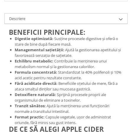
Cătină
Chlorella
Descriere
Colina
BENEFICII PRINCIPALE:
Electroliti
Digestie optimizată:
Susține procesele digestive și oferă o
Produse Apicole
stare de bine după fiecare masă.
Managementul sațietății:
Ajută la gestionarea apetitului și
Cacao
favorizează senzația de sațietate.
Echilibru metabolic:
Contribuie la menținerea unui
metabolism normal și la gestionarea caloriilor.
Formula concentrată:
Standardizat la 40% polifenoli și 10%
acid acetic pentru rezultate constante.
Fără aciditate directă:
Beneficiile oțetului de mere, fără a
ataca smalțul dinților sau mucoasa gastrică.
Detoxifiere naturală:
Sprijină procesele proprii ale
organismului de eliminare a toxinelor.
Tranzit sănătos:
Ajută la menținerea unei funcționări
normale a tranzitului intestinal.
Format practic:
Capsule vegetale, ușor de administrat
oriunde, fără miros sau gust intens.
DE CE SĂ ALEGI APPLE CIDER