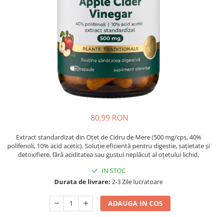
Oase & dinți
Îngrijirea Tenului
Colagen
Zinc Bisglicinat
Piele, păr & unghii
Creme de față
Creatina
Tranzit intestinal
Seruri
Crom
Creme cu SPF
Colesterol & tensiune
Demachiante
Curcumin (Turmeric)
Sănătatea copiilor
Geluri de curățare
Enzime
Performanta sportiva
Ape micelare
Fibre
Sanatate Orala
Tonere
Fier
Alergii
Măști pentru față
80,99 RON
Garcinia
Exfoliante
Anti Intepaturi
Creme pentru ochi
Ghimbir
Extract standardizat din Oțet de Cidru de Mere (500 mg/cps, 40%
Balsam buze
polifenoli, 10% acid acetic). Soluție eficientă pentru digestie, sațietate și
Ginkgo biloba
detoxifiere, fără aciditatea sau gustul neplăcut al oțetului lichid.
Îngrijirea Corpului
Ginseng
IN STOC
Creme de corp
Glucozamina
Durata de livrare:
2-3 Zile lucratoare
Loțiuni
Glutation
Unturi de corp
ADAUGA IN COS
L-Arginina
Uleiuri de corp