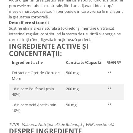
procesele metabolice naturale, fiind un adjuvant ideal după
mesele mai copioase sau în perioadele în care vrei să fii mai atent
la greutatea corporală.
Detoxifiere și tranzit
Susține eliminarea naturală a toxinelor și menține un tranzit
intestinal regulat, contribuind la starea de ușurință și energie pe
care o simți când digestia funcționează perfect.
INGREDIENTE ACTIVE ȘI
CONCENTRAȚII:
Ingredient activ
Cantitate/Capsulă
%VNR*
Extract de Oțet de Cidru de
500 mg
**
Mere
- din care Polifenoli (min.
200 mg
**
40%)
- din care Acid Acetic (min.
50 mg
**
10%)
*VNR - Valoarea Nutrițională de Referință | VNR neestimată
DESPRE INGREDIENTE