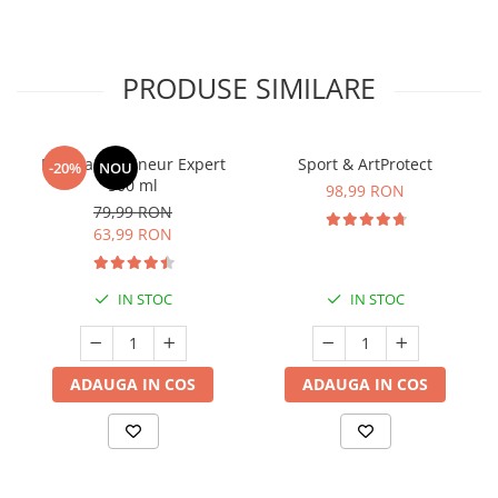
PRODUSE SIMILARE
Manhaē Draineur Expert
Sport & ArtProtect
-20%
NOU
500 ml
98,99 RON
79,99 RON
63,99 RON
IN STOC
IN STOC
ADAUGA IN COS
ADAUGA IN COS