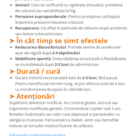
Seniori:
Care se confruntă cu rigiditate articulară, probleme
de coloană sau sensibilitate la frig.
Persoane supraponderale:
Pentru protejarea cartilajului
împotriva presiunii mecanice crescute.
Recuperare:
Cei aflați în perioada de refacere după accidente
sau leziuni osteoarticulare.
➤ În cât timp se simt efectele
Reducerea disconfortului:
Primele semne de ameliorare
apar de regulă după
2-4 săptămâni
.
Mobilitate sporită:
Îmbunătățirea structurală și flexibilitatea
se consolidează după
2-3 luni
de administrare.
➤ Durată / cură
Durata minimă recomandată este de
2-3 luni
, fără pauză.
Pentru beneficii pe termen lung, se pot efectua cure de 6 luni,
cu monitorizarea dozajului în ultimele luni.
➤ Atenționări
Supliment alimentar notificat. Nu conține gluten, lactoză sau
organisme modificate genetic. Contraindicat copiilor sub 3 ani,
femeilor însărcinate sau celor care alăptează și persoanelor cu
alergie la crustacee. Persoanele cu diabet, astm sau hemofilie
trebuie să consulte medicul înainte de utilizare.
Informatii conformitate produs