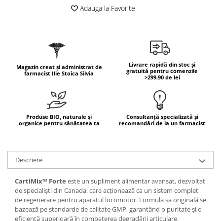
Geluri de duș
L-Carnitina
Adauga la Favorite
Scruburi
L-Glutamina
Protecție Solară
Lecitina
Creme SPF față
Maca
Creme SPF corp
Livrare rapidă din stoc și
Magneziu
Magazin creat și administrat de
gratuită pentru comenzile
Spray SPF
farmacist Ilie Stoica Silvia
>299.90 de lei
Miere de Manuka
Uleiuri bronzare
After Sun
MSM
Acceleratoare bronz
Multivitamine
Produse BIO, naturale și
Consultanță specializată și
Igienă Personală
organice pentru sănătatea ta
recomandări de la un farmacist
Omega
Deodorante
Palmier pitic
Mâini și Unghii
Probiotice
Descriere
Creme mâini
Proteine din zer (Whey Protein)
Tratamente unghii
CartiMix™ Forte
este un supliment alimentar avansat, dezvoltat
Quercetin
de specialiști din Canada, care acționează ca un sistem complet
Cosmetice coreene
de regenerare pentru aparatul locomotor. Formula sa originală se
Resveratrol
Beauty of Joseon
bazează pe standarde de calitate GMP, garantând o puritate și o
eficiență superioară în combaterea degradării articulare.
Scortisoara
PETITFEE