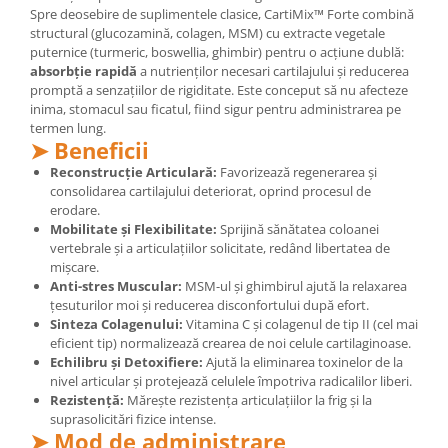
Spre deosebire de suplimentele clasice, CartiMix™ Forte combină
Mary & May
Seleniu
structural (glucozamină, colagen, MSM) cu extracte vegetale
COSRX
puternice (turmeric, boswellia, ghimbir) pentru o acțiune dublă:
Seminte de in
absorbție rapidă
a nutrienților necesari cartilajului și reducerea
BIODANCE
promptă a senzațiilor de rigiditate. Este conceput să nu afecteze
Silimarina
OOTD
inima, stomacul sau ficatul, fiind sigur pentru administrarea pe
Spirulina
termen lung.
Cettua
➤ Beneficii
Ulei de cocos
Haruharu Wonder
Reconstrucție Articulară:
Favorizează regenerarea și
Medicube
Ulei de peste
consolidarea cartilajului deteriorat, oprind procesul de
ARIUL
erodare.
Ulei MCT
Mobilitate și Flexibilitate:
Sprijină sănătatea coloanei
Dr. Althea
Vitamina A
vertebrale și a articulațiilor solicitate, redând libertatea de
DELLA BORN
mișcare.
Vitamina B
Anti-stres Muscular:
MSM-ul și ghimbirul ajută la relaxarea
țesuturilor moi și reducerea disconfortului după efort.
Vitamina C
Sinteza Colagenului:
Vitamina C și colagenul de tip II (cel mai
Vitamina D
eficient tip) normalizează crearea de noi celule cartilaginoase.
Echilibru și Detoxifiere:
Ajută la eliminarea toxinelor de la
Vitamina E
nivel articular și protejează celulele împotriva radicalilor liberi.
Rezistență:
Mărește rezistența articulațiilor la frig și la
Vitamina K
suprasolicitări fizice intense.
Zinc
➤ Mod de administrare