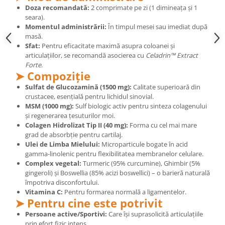
Cătină
Doza recomandată:
2 comprimate pe zi (1 dimineața și 1
seara).
Chlorella
Momentul administrării:
În timpul mesei sau imediat după
masă.
Colina
Sfat:
Pentru eficacitate maximă asupra coloanei și
Electroliti
articulațiilor, se recomandă asocierea cu
Celadrin™ Extract
Forte
.
Produse Apicole
➤ Compoziție
Cacao
Sulfat de Glucozamină (1500 mg):
Calitate superioară din
crustacee, esențială pentru lichidul sinovial.
MSM (1000 mg):
Sulf biologic activ pentru sinteza colagenului
și regenerarea țesuturilor moi.
Colagen Hidrolizat Tip II (40 mg):
Forma cu cel mai mare
grad de absorbție pentru cartilaj.
Ulei de Limba Mielului:
Microparticule bogate în acid
gamma-linolenic pentru flexibilitatea membranelor celulare.
Complex vegetal:
Turmeric (95% curcumine), Ghimbir (5%
gingeroli) și Boswellia (85% acizi boswellici) – o barieră naturală
împotriva disconfortului.
Vitamina C:
Pentru formarea normală a ligamentelor.
➤ Pentru cine este potrivit
Persoane active/Sportivi:
Care își suprasolicită articulațiile
prin efort fizic intens.