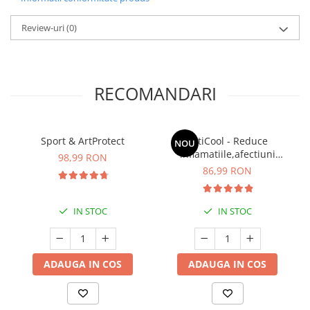
Review-uri
(0)
RECOMANDARI
Sport & ArtProtect
ArtiCool - Reduce
NOU
inflamatiile,afectiuni
98,99 RON
reumatice,durerile
86,99 RON
musculare si articulare*
300 ml
IN STOC
IN STOC
ADAUGA IN COS
ADAUGA IN COS